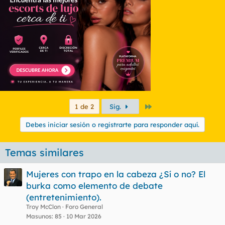
n
e
s
:
Último
1 de 2
Sig.
Debes iniciar sesión o registrarte para responder aquí.
Temas similares
Mujeres con trapo en la cabeza ¿Sí o no? El
burka como elemento de debate
(entretenimiento).
Troy McClon
Foro General
Masunos
85
10 Mar 2026