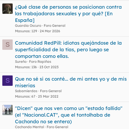
¿Qué clase de personas se posicionan contra
las trabajadoras sexuales y por qué? [En
España]
Guardia Oscuro
Foro General
Masunos
129
24 Mar 2026
Comunidad RedPill: idiotas quejándose de la
S
superficialidad de la tías, pero luego se
comportan como ellas.
Sureño
Foro Rapiñas
Masunos
136
23 Oct 2023
Que no sé si os conté... de mi antes yo y de mis
S
miserias
Sobamierdas
Foro General
Masunos
67
25 Mar 2022
"Dicen" que nos ven como un "estado fallido"
(el "Nacional.CAT", que el tontolhaba de
Cachondo no se entera)
Cachondo Mental
Foro General