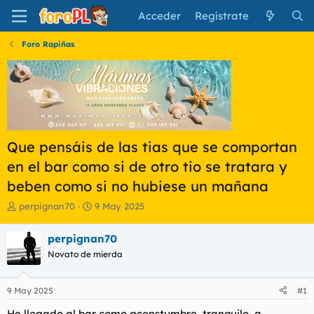
Acceder
Regístrate
Foro Rapiñas
Que pensáis de las tias que se comportan
en el bar como si de otro tio se tratara y
beben como si no hubiese un mañana
I
F
perpignan70
9 May 2025
n
e
i
c
perpignan70
c
h
Novato de mierda
i
a
a
d
d
e
9 May 2025
#1
o
i
r
n
He llegado al bar como aconstumbro, tranquilo, a