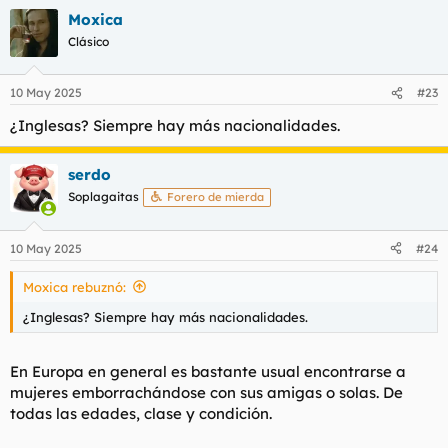
a
Moxica
c
c
Clásico
i
o
n
10 May 2025
#23
e
s
¿Inglesas? Siempre hay más nacionalidades.
:
serdo
Soplagaitas
Forero de mierda
10 May 2025
#24
Moxica rebuznó:
¿Inglesas? Siempre hay más nacionalidades.
En Europa en general es bastante usual encontrarse a
mujeres emborrachándose con sus amigas o solas. De
todas las edades, clase y condición.