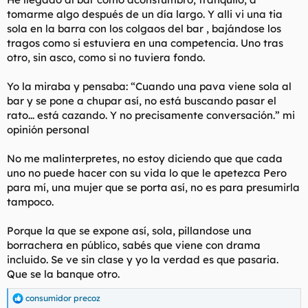
d
i
tomarme algo después de un día largo. Y alli vi una tia
e
c
sola en la barra con los colgaos del bar , bajándose los
l
i
tragos como si estuviera en una competencia. Uno tras
t
o
e
otro, sin asco, como si no tuviera fondo.
m
a
Yo la miraba y pensaba: “Cuando una pava viene sola al
bar y se pone a chupar así, no está buscando pasar el
rato... está cazando. Y no precisamente conversación.” mi
opinión personal
No me malinterpretes, no estoy diciendo que que cada
uno no puede hacer con su vida lo que le apetezca Pero
para mí, una mujer que se porta así, no es para presumirla
tampoco.
Porque la que se expone así, sola, pillandose una
borrachera en público, sabés que viene con drama
incluido. Se ve sin clase y yo la verdad es que pasaria.
Que se la banque otro.
consumidor precoz
R