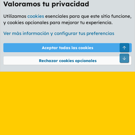
Valoramos tu privacidad
Utilizamos
cookies
esenciales para que este sitio funcione,
y cookies opcionales para mejorar tu experiencia.
Foro Rapiñas
Ver más información y configurar tus preferencias
Cookies
PL OLDSTYLE AMARILLO
Cambiar fuente
Español (ES)
Arri
Aceptar todas las cookies
Contáctanos
Términos y reglas
Política de privacidad
Ayuda
R
Pie
S
Rechazar cookies opcionales
S
®
Community platform by XenForo
© 2010-2026 XenForo Ltd.