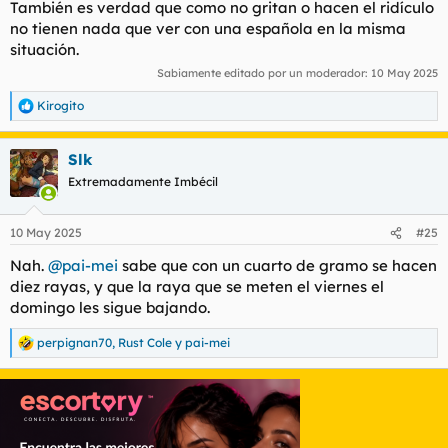
También es verdad que como no gritan o hacen el ridículo
no tienen nada que ver con una española en la misma
situación.
Sabiamente editado por un moderador:
10 May 2025
Kirogito
R
e
a
Slk
c
c
Extremadamente Imbécil
i
o
n
10 May 2025
#25
e
s
Nah.
@pai-mei
sabe que con un cuarto de gramo se hacen
:
diez rayas, y que la raya que se meten el viernes el
domingo les sigue bajando.
perpignan70
,
Rust Cole
y
pai-mei
R
e
a
c
c
i
o