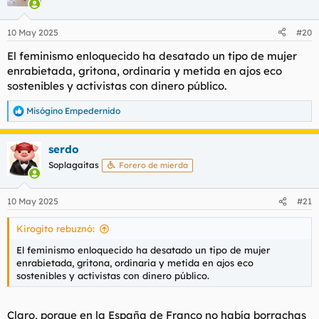
i
o
n
10 May 2025
#20
e
s
El feminismo enloquecido ha desatado un tipo de mujer
:
enrabietada, gritona, ordinaria y metida en ajos eco
sostenibles y activistas con dinero público.
Misógino Empedernido
R
e
a
serdo
c
c
Soplagaitas
Forero de mierda
i
o
n
10 May 2025
#21
e
s
Kirogito rebuznó:
:
El feminismo enloquecido ha desatado un tipo de mujer
enrabietada, gritona, ordinaria y metida en ajos eco
sostenibles y activistas con dinero público.
Claro, porque en la España de Franco no había borrachas