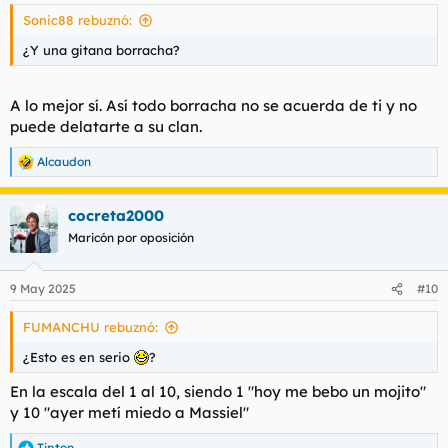
Sonic88 rebuznó:
¿Y una gitana borracha?
A lo mejor sí. Así todo borracha no se acuerda de ti y no
puede delatarte a su clan.
Alcaudon
R
e
a
cocreta2000
c
c
Maricón por oposición
i
o
n
9 May 2025
#10
e
s
FUMANCHU rebuznó:
:
¿Esto es en serio
?
En la escala del 1 al 10, siendo 1 "hoy me bebo un mojito"
y 10 "ayer metí miedo a Massiel"
Tipton