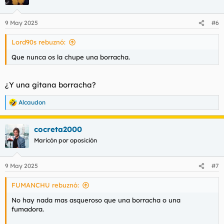
i
o
n
9 May 2025
#6
e
s
Lord90s rebuznó:
:
Que nunca os la chupe una borracha.
¿Y una gitana borracha?
Alcaudon
R
e
a
cocreta2000
c
c
Maricón por oposición
i
o
n
9 May 2025
#7
e
s
FUMANCHU rebuznó:
:
No hay nada mas asqueroso que una borracha o una
fumadora.