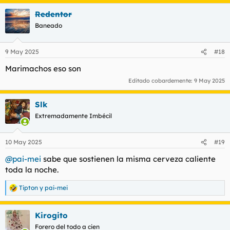
Redentor
Baneado
9 May 2025
#18
Marimachos eso son
Editado cobardemente:
9 May 2025
Slk
Extremadamente Imbécil
10 May 2025
#19
@pai-mei
sabe que sostienen la misma cerveza caliente
toda la noche.
Tipton
y
pai-mei
R
e
a
Kirogito
c
c
Forero del todo a cien