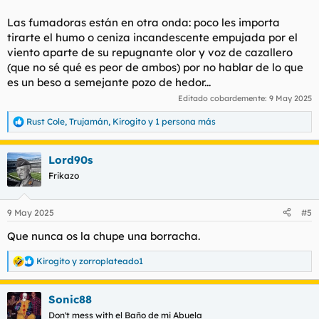
Las fumadoras están en otra onda: poco les importa
tirarte el humo o ceniza incandescente empujada por el
viento aparte de su repugnante olor y voz de cazallero
(que no sé qué es peor de ambos) por no hablar de lo que
es un beso a semejante pozo de hedor...
Editado cobardemente:
9 May 2025
Rust Cole
,
Trujamán
,
Kirogito
y 1 persona más
R
e
a
Lord90s
c
c
Frikazo
i
o
n
9 May 2025
#5
e
s
Que nunca os la chupe una borracha.
:
Kirogito
y
zorroplateado1
R
e
a
Sonic88
c
c
Don't mess with el Baño de mi Abuela