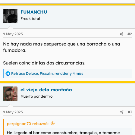
e
a
FUMANCHU
c
c
Freak total
i
o
n
9 May 2025
#2
e
s
No hay nada mas asqueroso que una borracha o una
:
fumadora.
Suelen coincidir las dos circustancias.
Retraso Deluxe
,
Pisculín
,
rendder
y 4 más
R
e
a
el viejo dela montaña
c
c
Muerto por dentro
i
o
n
9 May 2025
#3
e
s
perpignan70 rebuznó:
:
He llegado al bar como aconstumbro, tranquilo, a tomarme