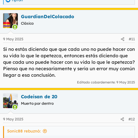
R
e
a
GuardianDelColacado
c
c
Clásico
i
o
n
9 May 2025
#11
e
s
Si no estás diciendo que que cada uno no puede hacer con
:
su vida lo que le apetezca, entonces estás diciendo que
que cada uno puede hacer con su vida lo que le apetezca?
Pienso que no necesariamente y seria un error muy común
llegar a esa conclusión.
Editado cobardemente:
9 May 2025
Codeisan de 20
Muerto por dentro
9 May 2025
#12
Sonic88 rebuznó: