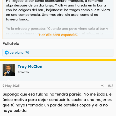
He llegado al bar como aconstumbro, tranquilo, a tomarme
algo después de un día largo. Y alli vi una tia sola en la barra
con los colgaos del bar , bajándose los tragos como si estuviera
en una competencia. Uno tras otro, sin asco, como si no
tuviera fondo.
Yo la miraba y pensaba: “Cuando una pava viene sola al bar y
se pone a chupar así, no está buscando pasar el rato... está
Haz clic para expandir...
cazando. Y no precisamente conversación.” mi opinión
personal
Fóllatela
No me malinterpretes, no estoy diciendo que que cada uno no
perpignan70
R
puede hacer con su vida lo que le apetezca Pero para mí, una
e
mujer que se porta así, no es para presumirla tampoco.
a
Troy McClon
c
Porque la que se expone así, sola, pillandose una borrachera en
c
Frikazo
i
público, sabés que viene con drama incluido. Se ve sin clase y
o
yo la verdad es que pasaria. Que se la banque otro.
n
9 May 2025
#17
e
s
Supongo que esa fulana no tendrá pareja. No me jodas, el
:
único motivo para dejar conducir tu coche a una mujer es
que tú hayas tomado un par de
botellas
copas y ella no
haya bebido.