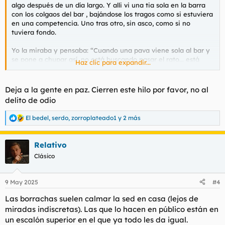
algo después de un día largo. Y alli vi una tia sola en la barra
con los colgaos del bar , bajándose los tragos como si estuviera
en una competencia. Uno tras otro, sin asco, como si no
tuviera fondo.
Yo la miraba y pensaba: “Cuando una pava viene sola al bar y
se pone a chupar así, no está buscando pasar el rato... está
Haz clic para expandir...
cazando. Y no precisamente conversación.” mi opinión
personal
Deja a la gente en paz. Cierren este hilo por favor, no al
No me malinterpretes, no estoy diciendo que que cada uno no
delito de odio
puede hacer con su vida lo que le apetezca Pero para mí, una
mujer que se porta así, no es para presumirla tampoco.
El bedel
,
serdo
,
zorroplateado1
y 2 más
R
e
Porque la que se expone así, sola, pillandose una borrachera en
a
público, sabés que viene con drama incluido. Se ve sin clase y
Relativo
c
yo la verdad es que pasaria. Que se la banque otro.
c
Clásico
i
o
n
9 May 2025
#4
e
s
Las borrachas suelen calmar la sed en casa (lejos de
:
miradas indiscretas). Las que lo hacen en público están en
un escalón superior en el que ya todo les da igual.