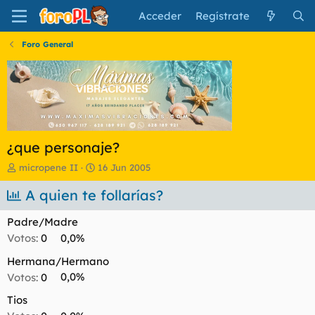
Acceder
Regístrate
Foro General
¿que personaje?
I
F
micropene II
16 Jun 2005
n
e
i
A quien te follarías?
c
c
h
i
a
Padre/Madre
a
d
Votos:
0
0,0%
d
e
o
i
Hermana/Hermano
r
n
Votos:
0
0,0%
d
i
e
c
Tios
l
i