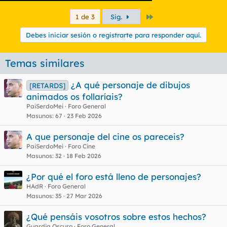
Último
1 de 3
Sig.
Debes iniciar sesión o registrarte para responder aquí.
Temas similares
¿A qué personaje de dibujos
[RETARDS]
animados os follaríais?
PaiSerdoMei
Foro General
Masunos
67
23 Feb 2026
A que personaje del cine os pareceis?
PaiSerdoMei
Foro Cine
Masunos
32
18 Feb 2026
¿Por qué el foro está lleno de personajes?
HAdR
Foro General
Masunos
35
27 Mar 2026
¿Qué pensáis vosotros sobre estos hechos?
Guardia Oscuro
Foro General