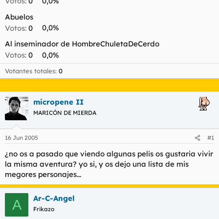
Votos:
0
0,0%
t
o
e
Abuelos
m
Votos:
0
0,0%
a
Al inseminador de HombreChuletaDeCerdo
Votos:
0
0,0%
Votantes totales
0
micropene II
MARICÓN DE MIERDA
16 Jun 2005
#1
¿no os a pasado que viendo algunas pelis os gustaria vivir
la misma aventura? yo si, y os dejo una lista de mis
megores personajes...
Ar-C-Angel
A
Frikazo