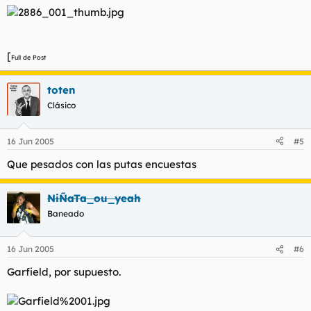
[
Full de Post
toten
Clásico
16 Jun 2005
#5
Que pesados con las putas encuestas
NiÑaTa_ou_yeah
Baneado
16 Jun 2005
#6
Garfield, por supuesto.