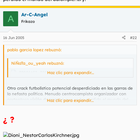
Ar-C-Angel
A
Frikazo
16 Jun 2005
#22
pablo garcia lopez rebuznó:
NiÑaTa_ou_yeah rebuznó:
Haz clic para expandir...
Otro crack futbolístico potencial desperdiciado en las garras de
la nefasta política. Menudo centrocampista organizador con
portentosa
visión de campo
que se ha perdido el mundo del
Haz clic para expandir...
balompié. :cry:
¿ ?