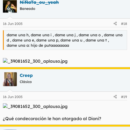
NiÑaTa_ou_yeah
Baneado
16 Jun 2005
#18
dame una h, dame una i , dame una j , dame una o , dame una
d , dame una e, dame una p, dame una u , dame una t ,
dame una a: hijo de putaaaaaaaa
Creep
Clásico
16 Jun 2005
#19
¿Qué condecoración le han otorgado al Dioni?