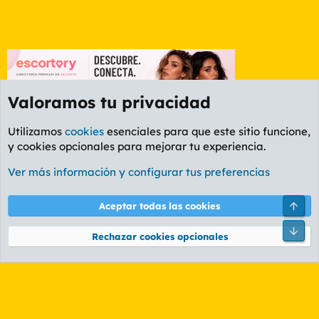
Valoramos tu privacidad
Utilizamos
cookies
esenciales para que este sitio funcione,
y cookies opcionales para mejorar tu experiencia.
Foro General
Ver más información y configurar tus preferencias
Cookies
PL OLDSTYLE AMARILLO
Cambiar fuente
Español (ES)
Arri
Aceptar todas las cookies
Contáctanos
Términos y reglas
Política de privacidad
Ayuda
R
Pie
S
Rechazar cookies opcionales
S
®
Community platform by XenForo
© 2010-2026 XenForo Ltd.