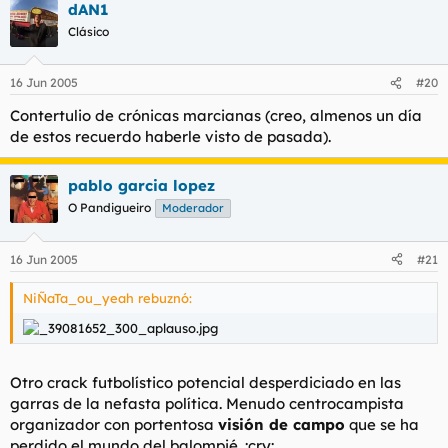
dAN1
Clásico
16 Jun 2005
#20
Contertulio de crónicas marcianas (creo, almenos un día
de estos recuerdo haberle visto de pasada).
pablo garcia lopez
O Pandigueiro
Moderador
16 Jun 2005
#21
NiÑaTa_ou_yeah rebuznó:
Otro crack futbolístico potencial desperdiciado en las
garras de la nefasta política. Menudo centrocampista
organizador con portentosa
visión de campo
que se ha
perdido el mundo del balompié. :cry: