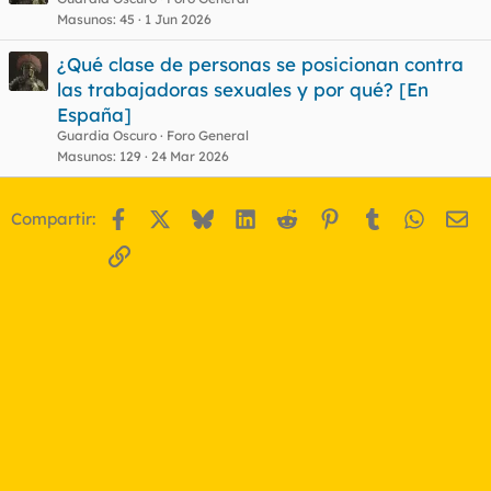
Masunos
45
1 Jun 2026
¿Qué clase de personas se posicionan contra
las trabajadoras sexuales y por qué? [En
España]
Guardia Oscuro
Foro General
Masunos
129
24 Mar 2026
Facebook
X
Bluesky
LinkedIn
Reddit
Pinterest
Tumblr
WhatsA
Em
Compartir:
Enlace