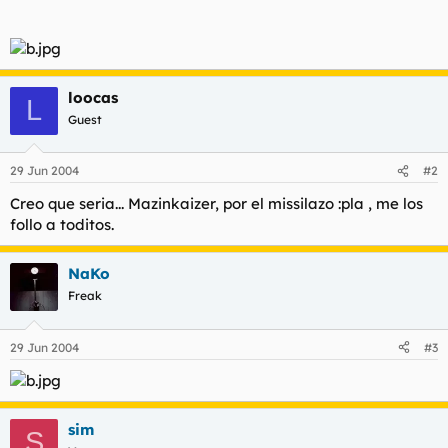
t
o
e
m
a
loocas
L
Guest
29 Jun 2004
#2
Creo que seria... Mazinkaizer, por el missilazo :pla , me los
follo a toditos.
NaKo
Freak
29 Jun 2004
#3
sim
S