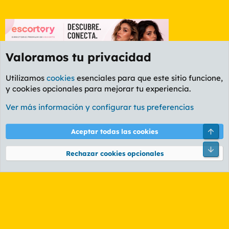
Valoramos tu privacidad
Utilizamos
cookies
esenciales para que este sitio funcione,
y cookies opcionales para mejorar tu experiencia.
Foro General
Ver más información y configurar tus preferencias
Cookies
PL OLDSTYLE AMARILLO
Cambiar fuente
Español (ES)
Arri
Aceptar todas las cookies
Contáctanos
Términos y reglas
Política de privacidad
Ayuda
R
Pie
S
Rechazar cookies opcionales
S
®
Community platform by XenForo
© 2010-2026 XenForo Ltd.