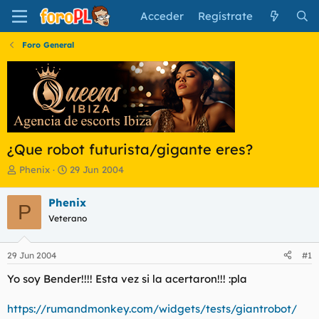
Acceder
Regístrate
Foro General
¿Que robot futurista/gigante eres?
I
F
Phenix
29 Jun 2004
n
e
i
c
Phenix
P
c
h
Veterano
i
a
a
d
d
e
29 Jun 2004
#1
o
i
r
n
Yo soy Bender!!!! Esta vez si la acertaron!!! :pla
d
i
e
c
https://rumandmonkey.com/widgets/tests/giantrobot/
l
i