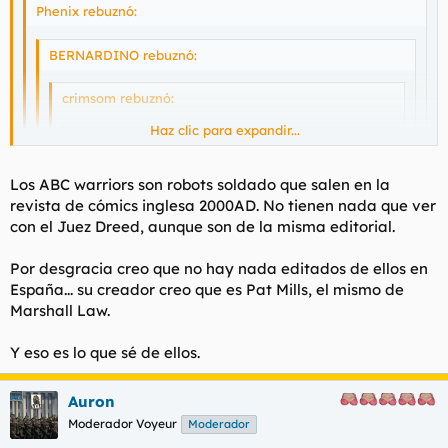
Phenix rebuznó:
BERNARDINO rebuznó:
crimsom rebuznó:
Haz clic para expandir...
loocas rebuznó:
No me lo hubiera imaginado... :?: , ahi tienen...
Haz clic para expandir...
Los ABC warriors son robots soldado que salen en la
revista de cómics inglesa 2000AD. No tienen nada que ver
Haz clic para expandir...
Ni puta idea oiga, yo queria ser Optimus Prime el Camion
con el Juez Dreed, aunque son de la misma editorial.
transformer...
Haz clic para expandir...
:!: :!: :!: :!: [/url]
Haz clic para expandir...
Por desgracia creo que no hay nada editados de ellos en
Es un robot de la película "Juez Dredo" , o como se escriba,
España... su creador creo que es Pat Mills, el mismo de
da bastante mal rollo él.
Marshall Law.
Me too.
Me salio el mismo, ese robot de donde es o que ?
Y eso es lo que sé de ellos.
Auron
Moderador Voyeur
Moderador