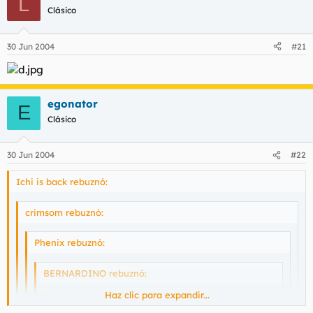
L
Clásico
30 Jun 2004
#21
egonator
E
Clásico
30 Jun 2004
#22
Ichi is back rebuznó:
crimsom rebuznó:
Phenix rebuznó:
BERNARDINO rebuznó:
Haz clic para expandir...
crimsom rebuznó: