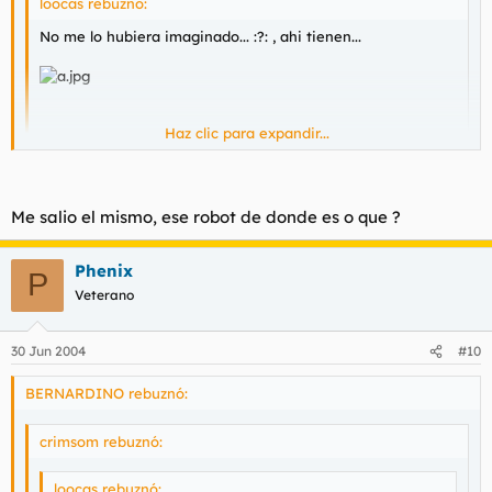
loocas rebuznó:
No me lo hubiera imaginado... :?: , ahi tienen...
Haz clic para expandir...
:!: :!: :!: :!: [/url]
Haz clic para expandir...
Me too.
Me salio el mismo, ese robot de donde es o que ?
Phenix
P
Veterano
30 Jun 2004
#10
BERNARDINO rebuznó:
crimsom rebuznó:
loocas rebuznó: