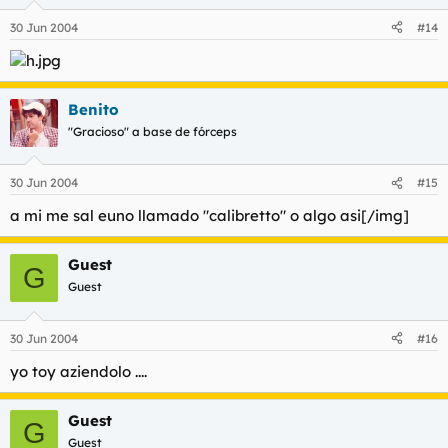
30 Jun 2004
#14
Benito
"Gracioso" a base de fórceps
30 Jun 2004
#15
a mi me sal euno llamado "calibretto" o algo asi[/img]
Guest
G
Guest
30 Jun 2004
#16
yo toy aziendolo ....
Guest
G
Guest