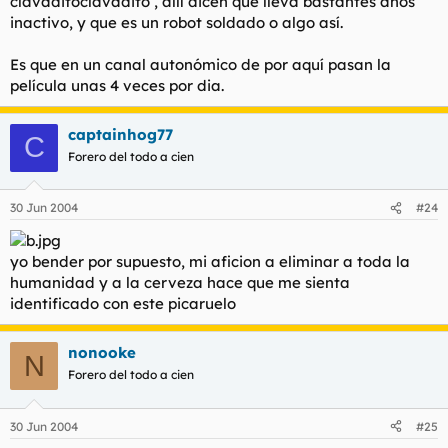
clavaditoclavadito , allí dicen que lleva bastantes años
Si fueron editados en españa, me parece que fue como
Haz clic para expandir...
suplemento de Robohunter o de Stromtium dogs.
inactivo, y que es un robot soldado o algo así.
loocas rebuznó:
Por cierto me sale bender
No me lo hubiera imaginado... :?: , ahi
Haz clic para expandir...
Los ABC warriors son robots soldado que salen en la revista
Es que en un canal autonómico de por aquí pasan la
tienen...
de cómics inglesa 2000AD. No tienen nada que ver con el
película unas 4 veces por dia.
Juez Dreed, aunque son de la misma editorial.
Haz clic para expandir...
Ni puta idea oiga, yo queria ser Optimus Prime el
Camion transformer...
captainhog77
Por desgracia creo que no hay nada editados de ellos en
C
Haz clic para expandir...
España... su creador creo que es Pat Mills, el mismo de
Forero del todo a cien
:!: :!: :!: :!: [/url]
Haz clic para expandir...
Es un robot de la película "Juez Dredo" , o como se
Marshall Law.
escriba, da bastante mal rollo él.
Y eso es lo que sé de ellos.
30 Jun 2004
#24
Me salio el mismo, ese robot de donde es o que
Me too.
?
yo bender por supuesto, mi aficion a eliminar a toda la
humanidad y a la cerveza hace que me sienta
identificado con este picaruelo
nonooke
N
Forero del todo a cien
30 Jun 2004
#25