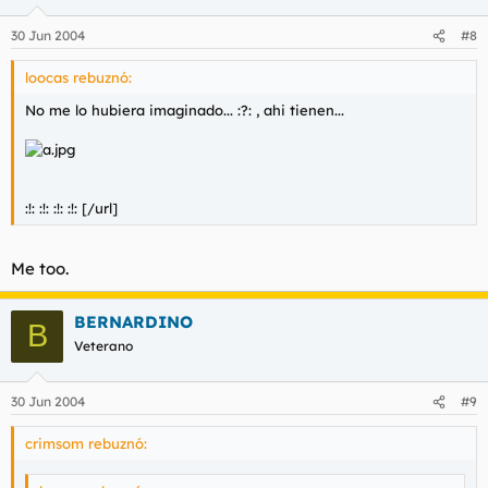
30 Jun 2004
#8
loocas rebuznó:
No me lo hubiera imaginado... :?: , ahi tienen...
:!: :!: :!: :!: [/url]
Me too.
BERNARDINO
B
Veterano
30 Jun 2004
#9
crimsom rebuznó: