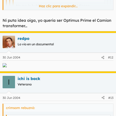
No me lo hubiera imaginado... :?: , ahi tienen...
Haz clic para expandir...
Haz clic para expandir...
Ni puta idea oiga, yo queria ser Optimus Prime el Camion
transformer...
Haz clic para expandir...
:!: :!: :!: :!: [/url]
Haz clic para expandir...
Es un robot de la película "Juez Dredo" , o como se escriba, da
bastante mal rollo él.
redpo
Me too.
Lo vio en un documental
Me salio el mismo, ese robot de donde es o que ?
30 Jun 2004
#12
ichi is back
I
Veterano
30 Jun 2004
#13
crimsom rebuznó: