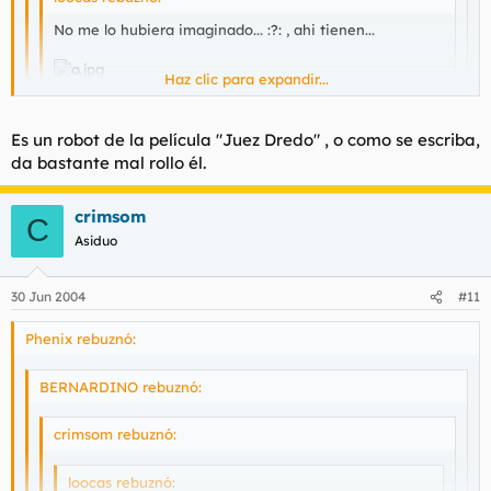
No me lo hubiera imaginado... :?: , ahi tienen...
Haz clic para expandir...
Haz clic para expandir...
:!: :!: :!: :!: [/url]
Haz clic para expandir...
Es un robot de la película "Juez Dredo" , o como se escriba,
da bastante mal rollo él.
Me too.
Me salio el mismo, ese robot de donde es o que ?
crimsom
C
Asiduo
30 Jun 2004
#11
Phenix rebuznó:
BERNARDINO rebuznó:
crimsom rebuznó:
loocas rebuznó: