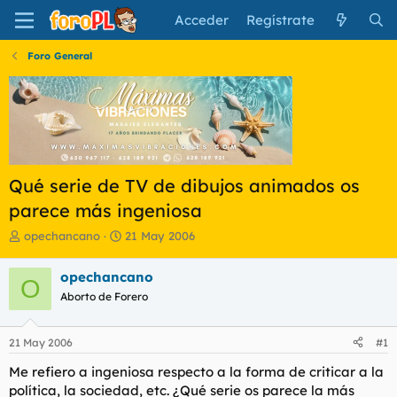
Acceder
Regístrate
Foro General
Qué serie de TV de dibujos animados os
parece más ingeniosa
I
F
opechancano
21 May 2006
n
e
i
c
opechancano
O
c
h
Aborto de Forero
i
a
a
d
d
e
21 May 2006
#1
o
i
r
n
Me refiero a ingeniosa respecto a la forma de criticar a la
d
i
política, la sociedad, etc. ¿Qué serie os parece la más
e
c