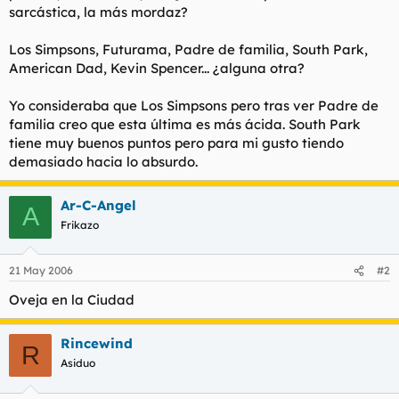
sarcástica, la más mordaz?
l
i
t
o
e
Los Simpsons, Futurama, Padre de familia, South Park,
m
American Dad, Kevin Spencer... ¿alguna otra?
a
Yo consideraba que Los Simpsons pero tras ver Padre de
familia creo que esta última es más ácida. South Park
tiene muy buenos puntos pero para mi gusto tiendo
demasiado hacia lo absurdo.
Ar-C-Angel
A
Frikazo
21 May 2006
#2
Oveja en la Ciudad
Rincewind
R
Asiduo