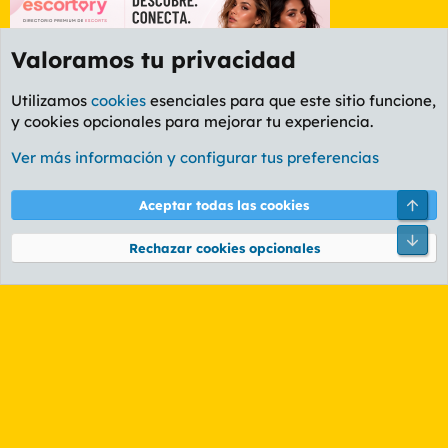
Valoramos tu privacidad
Utilizamos
cookies
esenciales para que este sitio funcione,
y cookies opcionales para mejorar tu experiencia.
Foro General
Ver más información y configurar tus preferencias
Cookies
PL OLDSTYLE AMARILLO
Cambiar fuente
Español (ES)
Arri
Aceptar todas las cookies
Contáctanos
Términos y reglas
Política de privacidad
Ayuda
R
Pie
S
Rechazar cookies opcionales
S
®
Community platform by XenForo
© 2010-2026 XenForo Ltd.