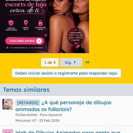
Último
1 de 3
Sig.
Debes iniciar sesión o registrarte para responder aquí.
Temas similares
¿A qué personaje de dibujos
[RETARDS]
animados os follaríais?
PaiSerdoMei
Foro General
Masunos
67
23 Feb 2026
Web de Dibujos Animados para gente que