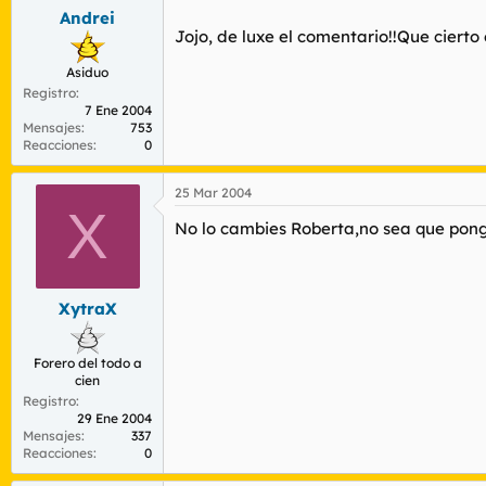
Andrei
Jojo, de luxe el comentario!!Que cierto 
Asiduo
Registro
7 Ene 2004
Mensajes
753
Reacciones
0
25 Mar 2004
X
No lo cambies Roberta,no sea que pon
XytraX
Forero del todo a
cien
Registro
29 Ene 2004
Mensajes
337
Reacciones
0