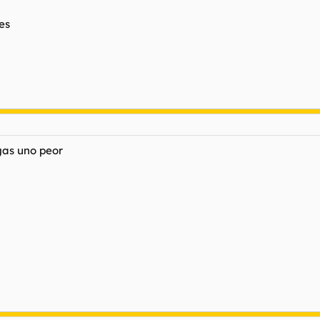
es
gas uno peor