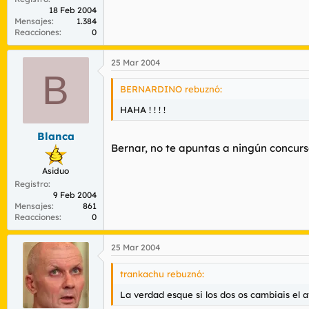
18 Feb 2004
Mensajes
1.384
Reacciones
0
25 Mar 2004
B
BERNARDINO rebuznó:
HAHA ! ! ! !
Blanca
Bernar, no te apuntas a ningún concur
Asiduo
Registro
9 Feb 2004
Mensajes
861
Reacciones
0
25 Mar 2004
trankachu rebuznó:
La verdad esque si los dos os cambiais el 