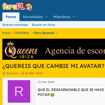
Foros
Novedades
Miembros
Nuevos mensajes
Buscar en foros
Foros
GENERAL
Foro General
¿QUEREIS QUE CAMBIE MI AVATAR?
I
F
Roberta
25 Mar 2004
n
e
i
c
25 Mar 2004
c
R
h
QUE EL DESAGRADABLE QUE SE HACE 
i
a
a
d
POTAR
d
e
o
i