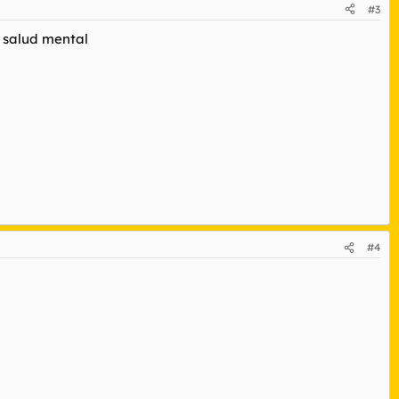
#3
a salud mental
#4