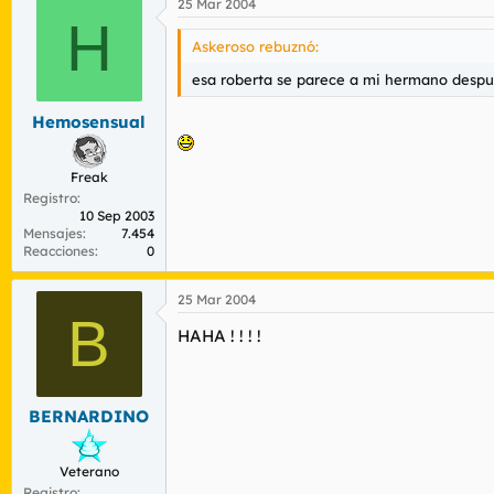
25 Mar 2004
H
Askeroso rebuznó:
esa roberta se parece a mi hermano despues
Hemosensual
Freak
Registro
10 Sep 2003
Mensajes
7.454
Reacciones
0
25 Mar 2004
B
HAHA ! ! ! !
BERNARDINO
Veterano
Registro