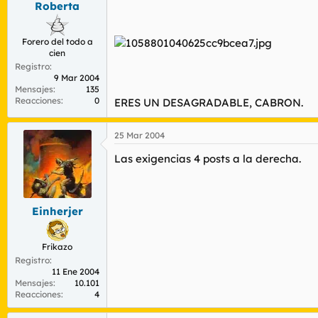
Roberta
r
n
d
i
e
c
Forero del todo a
l
i
cien
t
o
Registro
e
9 Mar 2004
m
Mensajes
135
a
Reacciones
0
ERES UN DESAGRADABLE, CABRON.
25 Mar 2004
Las exigencias 4 posts a la derecha.
Einherjer
Frikazo
Registro
11 Ene 2004
Mensajes
10.101
Reacciones
4