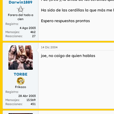
Darwin1889
r
n
d
i
Ha sido de las cerdillas la que más me 
e
c
Forero del todo a
l
i
cien
t
o
Espero respuestas prontas
Registro
e
4 Ago 2003
m
Mensajes
462
a
Reacciones
27
14 Dic 2004
joe, no caigo de quien hablas
TORBE
Frikazo
Registro
28 Abr 2003
Mensajes
13.569
Reacciones
451