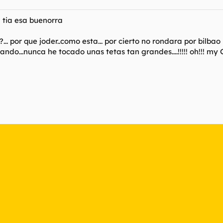
a tia esa buenorra
... por que joder..como esta... por cierto no rondara por bilbao n
gando...nunca he tocado unas tetas tan grandes....!!!!! oh!!! my 