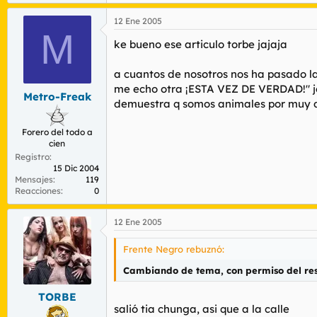
12 Ene 2005
M
ke bueno ese articulo torbe jajaja
a cuantos de nosotros nos ha pasado la
me echo otra ¡ESTA VEZ DE VERDAD!" jojo
Metro-Freak
demuestra q somos animales por muy de
Forero del todo a
cien
Registro
15 Dic 2004
Mensajes
119
Reacciones
0
12 Ene 2005
Frente Negro rebuznó:
Cambiando de tema, con permiso del respe
TORBE
salió tia chunga, asi que a la calle