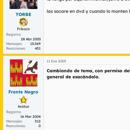
las sacare en dvd y cuando lo monten l
TORBE
Frikazo
Registro
28 Abr 2003
Mensajes
13.569
Reacciones
451
11 Ene 2005
Cambiando de tema, con permiso del r
general de esacándalo.
Frente Negro
Asiduo
Registro
16 Mar 2004
Mensajes
512
Reacciones
0