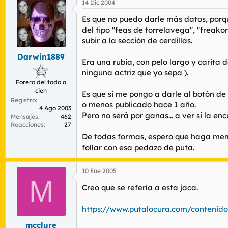
14 Dic 2004
Es que no puedo darle más datos, porqu
del tipo "feas de torrelavega", "freako
subir a la sección de cerdillas.
Darwin1889
Era una rubia, con pelo largo y carita 
ninguna actriz que yo sepa ).
Forero del todo a
cien
Es que si me pongo a darle al botón d
Registro
o menos publicado hace 1 año.
4 Ago 2003
Pero no será por ganas... a ver si la enc
Mensajes
462
Reacciones
27
De todas formas, espero que haga memo
follar con esa pedazo de puta.
10 Ene 2005
M
Creo que se refería a esta jaca.
https://www.putalocura.com/contenido
mcclure