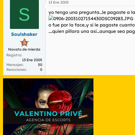
13 Ene 2005
S
yo tengo una pregunta...le pagaste a l
o fue por la face..y si le pagaste cuanto?
....quien pillara una asi...aunque sea pa
Soulshaker
Novato de mierda
Registro
13 Ene 2005
Mensajes
50
Reacciones
0