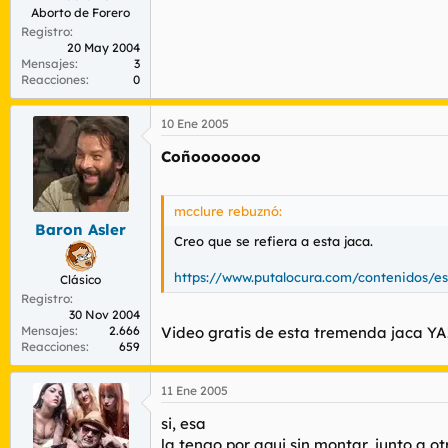
Aborto de Forero
Registro
20 May 2004
Mensajes
3
Reacciones
0
10 Ene 2005
Coñooooooo
mcclure rebuznó:
Baron Asler
Creo que se refiera a esta jaca.
https://www.putalocura.com/contenidos/e
Clásico
Registro
30 Nov 2004
Video gratis de esta tremenda jaca YA!!
Mensajes
2.666
Reacciones
659
11 Ene 2005
si, esa
la tengo por aqui sin montar, junto a 