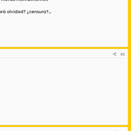
brá olvidad? ¿censura?...
#2