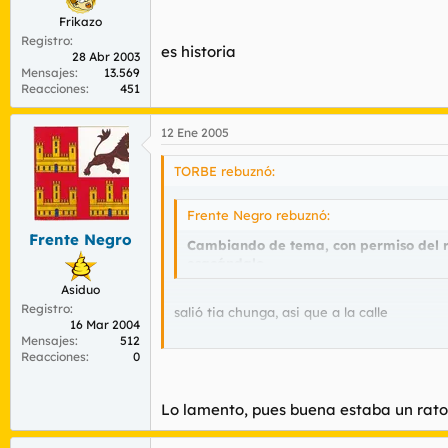
Frikazo
Registro
es historia
28 Abr 2003
Mensajes
13.569
Reacciones
451
12 Ene 2005
TORBE rebuznó:
Frente Negro rebuznó:
Frente Negro
Cambiando de tema, con permiso del res
esacándalo.
Asiduo
Registro
salió tia chunga, asi que a la calle
16 Mar 2004
Mensajes
512
Reacciones
0
es historia
Lo lamento, pues buena estaba un rato,