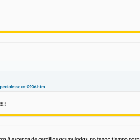
specialessexo-0906.htm
!!!
otras 8 escenas de cerdillas acumuladas, no tengo tiempo para