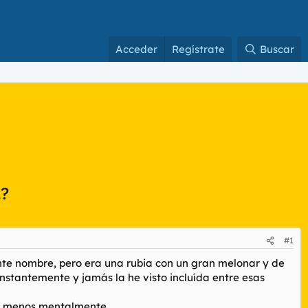
Acceder
Regístrate
Buscar
?
#1
nte nombre, pero era una rubia con un gran melonar y de
onstantemente y jamás la he visto incluída entre esas
 o menos mentalmente...