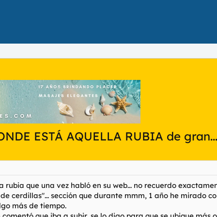
NDE ESTÁ AQUELLA RUBIA de gran...
la rubia que una vez habló en su web... no recuerdo exactame
ón de cerdillas"... sección que durante mmm, 1 año he mirado c
algo más de tiempo.
que comentó que iba a subir, se lo digo para que se ubique más