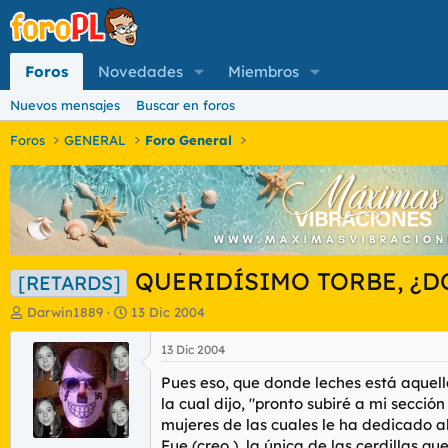
Foros
Novedades
Miembros
Nuevos mensajes
Buscar en foros
Foros
GENERAL
Foro General
QUERIDÍSIMO TORBE, ¿DO
[RETARDS]
I
F
Darwin1889
13 Dic 2004
n
e
i
c
13 Dic 2004
c
h
Pues eso, que donde leches está aquel
i
a
a
d
la cual dijo, "pronto subiré a mi secci
d
e
mujeres de las cuales le ha dedicado 
o
i
Fue (creo ), la única de las cerdillas 