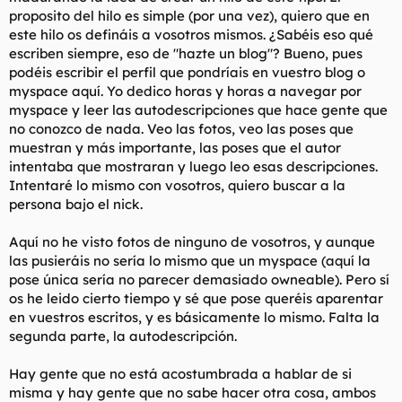
t
o
proposito del hilo es simple (por una vez), quiero que en
e
este hilo os defináis a vosotros mismos. ¿Sabéis eso qué
m
escriben siempre, eso de "hazte un blog"? Bueno, pues
a
podéis escribir el perfil que pondríais en vuestro blog o
myspace aquí. Yo dedico horas y horas a navegar por
myspace y leer las autodescripciones que hace gente que
no conozco de nada. Veo las fotos, veo las poses que
muestran y más importante, las poses que el autor
intentaba que mostraran y luego leo esas descripciones.
Intentaré lo mismo con vosotros, quiero buscar a la
persona bajo el nick.
Aquí no he visto fotos de ninguno de vosotros, y aunque
las pusieráis no sería lo mismo que un myspace (aquí la
pose única sería no parecer demasiado owneable). Pero sí
os he leido cierto tiempo y sé que pose queréis aparentar
en vuestros escritos, y es básicamente lo mismo. Falta la
segunda parte, la autodescripción.
Hay gente que no está acostumbrada a hablar de si
misma y hay gente que no sabe hacer otra cosa, ambos