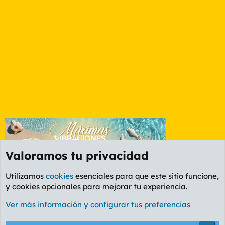
Valoramos tu privacidad
Utilizamos
cookies
esenciales para que este sitio funcione,
y cookies opcionales para mejorar tu experiencia.
Foro Rapiñas
Ver más información y configurar tus preferencias
Cookies
PL OLDSTYLE AMARILLO
Cambiar fuente
Español (ES)