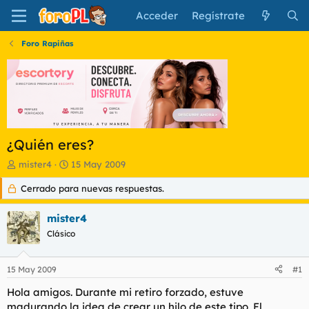
Acceder
Regístrate
Foro Rapiñas
¿Quién eres?
I
F
mister4
15 May 2009
n
e
Cerrado para nuevas respuestas.
i
c
c
h
i
a
mister4
a
d
Clásico
d
e
o
i
r
n
15 May 2009
#1
d
i
e
c
Hola amigos. Durante mi retiro forzado, estuve
l
i
madurando la idea de crear un hilo de este tipo. El