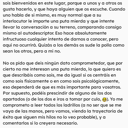
sois bienvenidos en este lugar, porque a unos y a otros os
gusta hacerlo, y que haya alguien que os escuche. Cuando
uno habla de si mismo, es muy normal que a su
interlocutor le importe una puta mierda y que intente
llevar la conversación a su terreno, comparando consigo
mismo al autodescriptor. Eso hace absolutamente
infructuoso cualquier intento de darnos a conocer, pero
aquí no ocurrirá. Quizás a los demás os sude la polla como
sean los otros, pero a mí no.
No os pido que deis ningún dato comprometedor, que por
cierto no me interesan una puta mierda, lo que quiero es
que describáis como sois, me da igual si os centráis en
como sois físicamente o en como sois psicológicamente,
eso dependerá de que es más importante para vosotros.
Por supuesto, podéis prescindir de alguno de los dos
apartados (o de los dos e iros a tomar por culo,
). Yo me
comprometo a leer todos los ladrillos (a no ser que se me
vaya de las manos, pero vamos, viendo la trayectoria de
éxito que siguen mis hilos no lo veo probable), y a
comentarlos si lo creyera necesario.