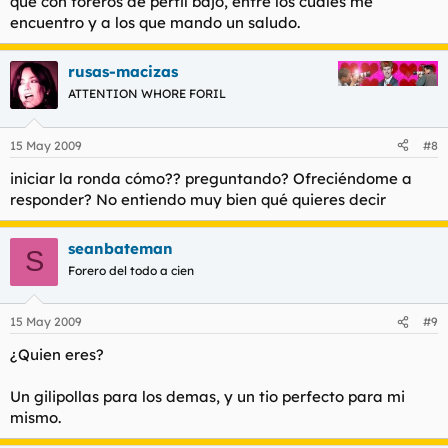
que con foreros de perfil bajo, entre los cuales me
encuentro y a los que mando un saludo.
rusas-macizas
ATTENTION WHORE FORIL
15 May 2009
#8
iniciar la ronda cómo?? preguntando? Ofreciéndome a
responder? No entiendo muy bien qué quieres decir
seanbateman
S
Forero del todo a cien
15 May 2009
#9
¿Quien eres?
Un gilipollas para los demas, y un tio perfecto para mi
mismo.