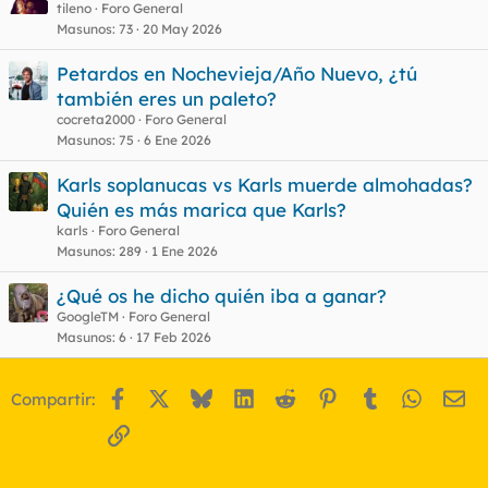
tileno
Foro General
Masunos
73
20 May 2026
Petardos en Nochevieja/Año Nuevo, ¿tú
también eres un paleto?
cocreta2000
Foro General
Masunos
75
6 Ene 2026
Karls soplanucas vs Karls muerde almohadas?
Quién es más marica que Karls?
karls
Foro General
Masunos
289
1 Ene 2026
¿Qué os he dicho quién iba a ganar?
GoogleTM
Foro General
Masunos
6
17 Feb 2026
Facebook
X
Bluesky
LinkedIn
Reddit
Pinterest
Tumblr
WhatsA
Em
Compartir:
Enlace