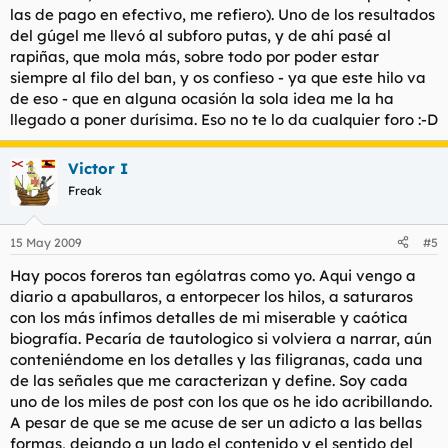
las de pago en efectivo, me refiero). Uno de los resultados
del gúgel me llevó al subforo putas, y de ahí pasé al
rapiñas, que mola más, sobre todo por poder estar
siempre al filo del ban, y os confieso - ya que este hilo va
de eso - que en alguna ocasión la sola idea me la ha
llegado a poner durísima. Eso no te lo da cualquier foro :-D
Victor I
Freak
15 May 2009
#5
Hay pocos foreros tan ególatras como yo. Aqui vengo a
diario a apabullaros, a entorpecer los hilos, a saturaros
con los más ínfimos detalles de mi miserable y caótica
biografía. Pecaría de tautologico si volviera a narrar, aún
conteniéndome en los detalles y las filigranas, cada una
de las señales que me caracterizan y define. Soy cada
uno de los miles de post con los que os he ido acribillando.
A pesar de que se me acuse de ser un adicto a las bellas
formas, dejando a un lado el contenido y el sentido del