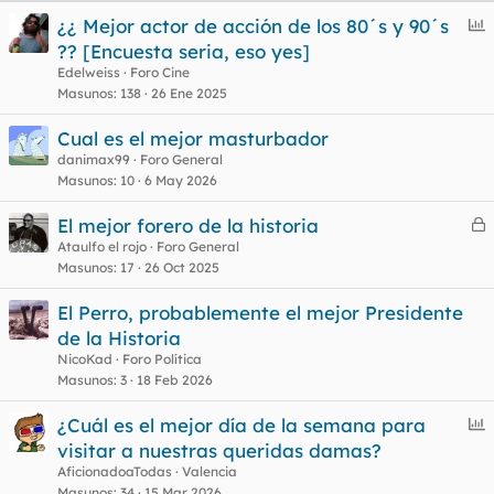
E
¿¿ Mejor actor de acción de los 80´s y 90´s
n
?? [Encuesta seria, eso yes]
c
Edelweiss
Foro Cine
u
Masunos
138
26 Ene 2025
e
Cual es el mejor masturbador
s
danimax99
Foro General
t
Masunos
10
6 May 2026
El mejor forero de la historia
e
Ataulfo el rojo
Foro General
Masunos
17
26 Oct 2025
r
r
El Perro, probablemente el mejor Presidente
de la Historia
NicoKad
Foro Política
o
Masunos
3
18 Feb 2026
E
¿Cuál es el mejor día de la semana para
n
visitar a nuestras queridas damas?
c
AficionadoaTodas
Valencia
u
Masunos
34
15 Mar 2026