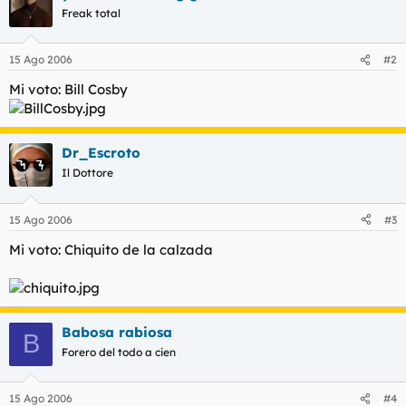
t
o
Freak total
e
m
a
15 Ago 2006
#2
Mi voto: Bill Cosby
Dr_Escroto
Il Dottore
15 Ago 2006
#3
Mi voto: Chiquito de la calzada
Babosa rabiosa
B
Forero del todo a cien
15 Ago 2006
#4