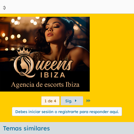
:)
Último
1 de 4
Sig.
Debes iniciar sesión o registrarte para responder aquí.
Temas similares