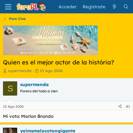
Acceder
Regístrate
Foro Cine
Quien es el mejor actor de la história?
I
F
supermenda
15 Ago 2006
n
e
i
c
supermenda
S
c
h
Forero del todo a cien
i
a
a
d
d
e
15 Ago 2006
#1
o
i
r
n
Mi voto: Marlon Brando
d
i
e
c
l
i
yeimsmelocotongigante