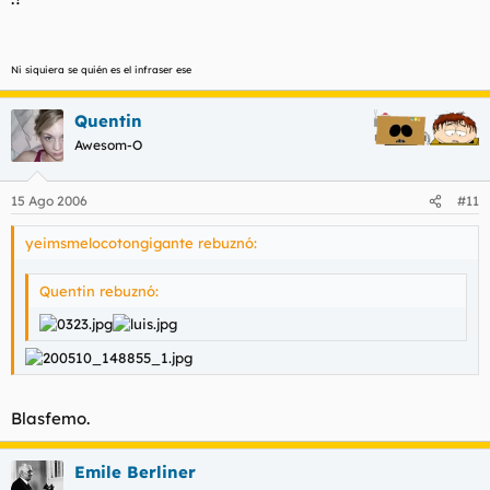
Ni siquiera se quién es el infraser ese
Quentin
Awesom-O
15 Ago 2006
#11
yeimsmelocotongigante rebuznó:
Quentin rebuznó:
Blasfemo.
Emile Berliner