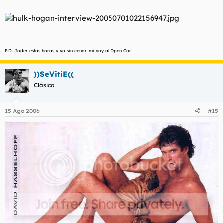
P.D. Joder estas horas y yo sin cenar, mi voy al Open Cor
))SeVitiE((
Clásico
15 Ago 2006
#15