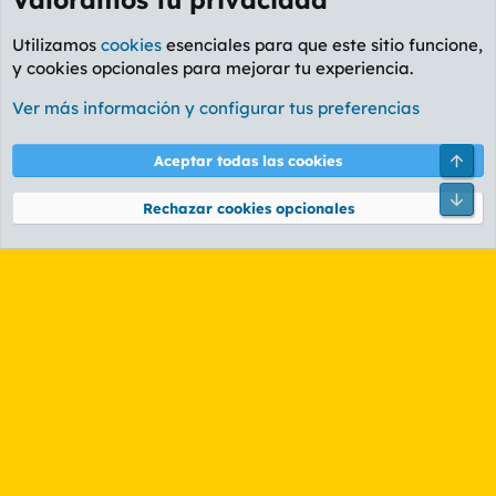
Utilizamos
cookies
esenciales para que este sitio funcione,
y cookies opcionales para mejorar tu experiencia.
Foro Cine
Ver más información y configurar tus preferencias
Cookies
PL OLDSTYLE AMARILLO
Cambiar fuente
Español (ES)
Arri
Aceptar todas las cookies
Contáctanos
Términos y reglas
Política de privacidad
Ayuda
R
Pie
S
Rechazar cookies opcionales
S
®
Community platform by XenForo
© 2010-2026 XenForo Ltd.