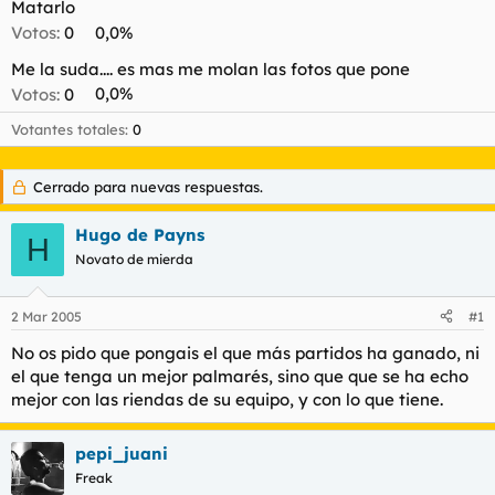
Matarlo
l
i
Votos:
0
0,0%
t
o
e
Me la suda.... es mas me molan las fotos que pone
m
Votos:
0
0,0%
a
Votantes totales
0
Cerrado para nuevas respuestas.
Hugo de Payns
H
Novato de mierda
2 Mar 2005
#1
No os pido que pongais el que más partidos ha ganado, ni
el que tenga un mejor palmarés, sino que que se ha echo
mejor con las riendas de su equipo, y con lo que tiene.
pepi_juani
Freak