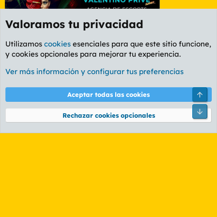
Valoramos tu privacidad
Utilizamos
cookies
esenciales para que este sitio funcione,
y cookies opcionales para mejorar tu experiencia.
Foro General
Ver más información y configurar tus preferencias
Cookies
PL OLDSTYLE AMARILLO
Cambiar fuente
Español (ES)
Arri
Aceptar todas las cookies
Contáctanos
Términos y reglas
Política de privacidad
Ayuda
R
Pie
S
Rechazar cookies opcionales
S
®
Community platform by XenForo
© 2010-2026 XenForo Ltd.