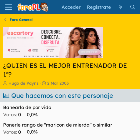
Acceder
Regístrate
Foro General
¿QUIEN ES EL MEJOR ENTRENADOR DE
1ª?
I
F
Hugo de Payns
2 Mar 2005
n
e
i
Que hacemos con este personaje
c
c
h
i
a
Banearlo de por vida
a
d
Votos:
0
0,0%
d
e
o
i
Ponerle rango de "maricon de mierda" o similar
r
n
Votos:
0
0,0%
d
i
e
c