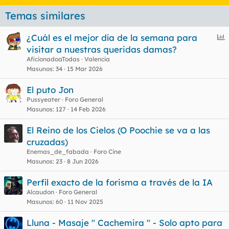
Temas similares
E
¿Cuál es el mejor día de la semana para
n
visitar a nuestras queridas damas?
c
AficionadoaTodas
Valencia
u
Masunos
34
15 Mar 2026
e
El puto Jon
s
Pussyeater
Foro General
t
Masunos
127
14 Feb 2026
El Reino de los Cielos (O Poochie se va a las
cruzadas)
Enemas_de_fabada
Foro Cine
Masunos
23
8 Jun 2026
Perfil exacto de la forisma a través de la IA
Alcaudon
Foro General
Masunos
60
11 Nov 2025
Lluna - Masaje " Cachemira " - Solo apto para