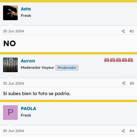
t
o
e
Asta
m
Freak
a
30 Jun 2004
#2
NO
Auron
Moderador Voyeur
Moderador
30 Jun 2004
#3
Si subes bien la foto se podría.
PAOLA
P
Freak
30 Jun 2004
#4