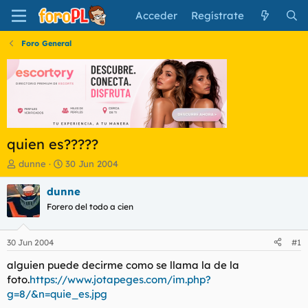
Acceder
Regístrate
Foro General
quien es?????
I
F
dunne
30 Jun 2004
n
e
i
c
dunne
c
h
Forero del todo a cien
i
a
a
d
d
e
30 Jun 2004
#1
o
i
r
n
alguien puede decirme como se llama la de la
d
i
foto.
https://www.jotapeges.com/im.php?
e
c
g=8/&n=quie_es.jpg
l
i