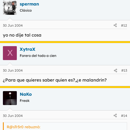
sperman
Clásico
30 Jun 2004
#12
yo no dije tal cosa
XytraX
X
Forero del todo a cien
30 Jun 2004
#13
¿Para que quieres saber quien es?,¿e malandrin?
NaKo
Freak
30 Jun 2004
#14
R@sTr3r0 rebuznó: