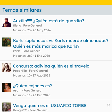
Temas similares
Auxilio!!!!! ¿Quién está de guardia?
tileno
Foro General
Masunos
73
20 May 2026
Karls soplanucas vs Karls muerde almohadas?
Quién es más marica que Karls?
karls
Foro General
Masunos
289
1 Ene 2026
Concurso: adivina quién es el travelo
PepeHillo
Foro General
Masunos
10
17 Ago 2025
¿Quien cojones es?
Asam
Foro General
Masunos
18
28 Feb 2026
Venga quien es el USUARIO TORBE
e
GoogleTM
Foro General