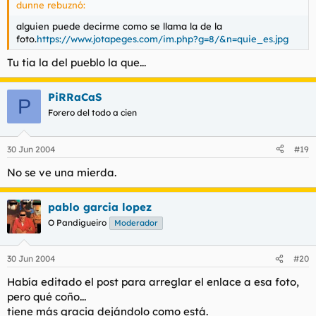
dunne rebuznó:
alguien puede decirme como se llama la de la
foto.
https://www.jotapeges.com/im.php?g=8/&n=quie_es.jpg
Tu tia la del pueblo la que...
PiRRaCaS
P
Forero del todo a cien
30 Jun 2004
#19
No se ve una mierda.
pablo garcia lopez
O Pandigueiro
Moderador
30 Jun 2004
#20
Había editado el post para arreglar el enlace a esa foto,
pero qué coño...
tiene más gracia dejándolo como está.