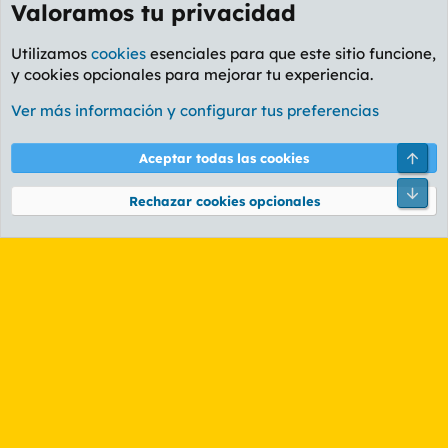
Valoramos tu privacidad
Utilizamos
cookies
esenciales para que este sitio funcione,
y cookies opcionales para mejorar tu experiencia.
Foro General
Ver más información y configurar tus preferencias
Cookies
PL OLDSTYLE AMARILLO
Cambiar fuente
Español (ES)
Arri
Aceptar todas las cookies
Contáctanos
Términos y reglas
Política de privacidad
Ayuda
R
Pie
S
Rechazar cookies opcionales
S
®
Community platform by XenForo
© 2010-2026 XenForo Ltd.