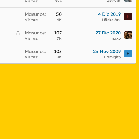
Visitas
924
elric981
Masunos
50
4 Dic 2019
H
Visitas
4K
Häskelärk
C
Masunos
107
27 Dic 2020
e
Visitas
7K
naxo
r
Masunos
103
25 Nov 2009
r
H
Visitas
10K
Hamigito
a
d
o