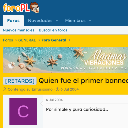
Foros
Novedades
Miembros
Nuevos mensajes
Buscar en foros
Foros
GENERAL
Foro General
Quien fue el primer banne
[RETARDS]
I
F
Contenga su Entusiasmo
6 Jul 2004
n
e
i
c
6 Jul 2004
c
C
h
Por simple y pura curiosidad...
i
a
a
d
d
e
o
i