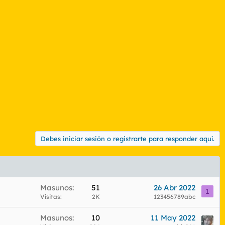
Debes iniciar sesión o registrarte para responder aquí.
Masunos
51
26 Abr 2022
1
Visitas
2K
123456789abc
Masunos
10
11 May 2022