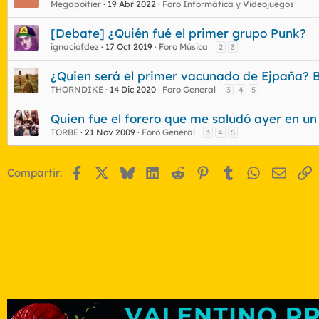
Megapoitier
19 Abr 2022
Foro Informática y Videojuegos
[Debate] ¿Quién fué el primer grupo Punk?
ignaciofdez
17 Oct 2019
Foro Música
2
3
¿Quien será el primer vacunado de Ejpaña? B
THORNDIKE
14 Dic 2020
Foro General
3
4
5
Quien fue el forero que me saludó ayer en un
TORBE
21 Nov 2009
Foro General
3
4
5
Facebook
X
Bluesky
LinkedIn
Reddit
Pinterest
Tumblr
WhatsApp
Email
E
Compartir: