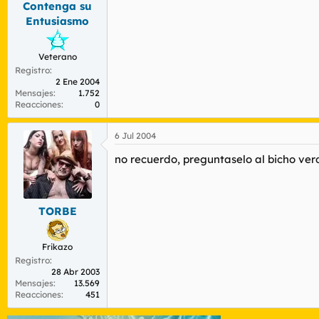
Contenga su
r
n
d
i
Entusiasmo
e
c
l
i
t
o
Veterano
e
Registro
2 Ene 2004
m
Mensajes
1.752
a
Reacciones
0
6 Jul 2004
no recuerdo, preguntaselo al bicho verd
TORBE
Frikazo
Registro
28 Abr 2003
Mensajes
13.569
Reacciones
451