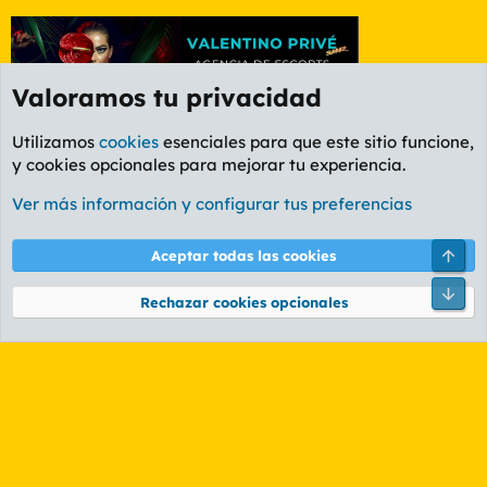
Valoramos tu privacidad
Utilizamos
cookies
esenciales para que este sitio funcione,
y cookies opcionales para mejorar tu experiencia.
Foro General
Ver más información y configurar tus preferencias
Cookies
PL OLDSTYLE AMARILLO
Cambiar fuente
Español (ES)
Arri
Aceptar todas las cookies
Contáctanos
Términos y reglas
Política de privacidad
Ayuda
R
Pie
S
Rechazar cookies opcionales
S
®
Community platform by XenForo
© 2010-2026 XenForo Ltd.