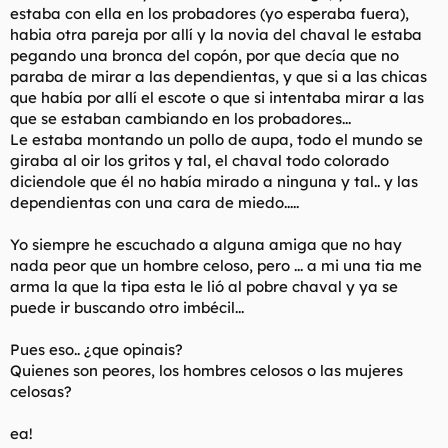
estaba con ella en los probadores (yo esperaba fuera),
l
i
habia otra pareja por allí y la novia del chaval le estaba
t
o
e
pegando una bronca del copón, por que decía que no
m
paraba de mirar a las dependientas, y que si a las chicas
a
que había por allí el escote o que si intentaba mirar a las
que se estaban cambiando en los probadores...
Le estaba montando un pollo de aupa, todo el mundo se
giraba al oir los gritos y tal, el chaval todo colorado
diciendole que él no había mirado a ninguna y tal.. y las
dependientas con una cara de miedo.....
Yo siempre he escuchado a alguna amiga que no hay
nada peor que un hombre celoso, pero ... a mi una tia me
arma la que la tipa esta le lió al pobre chaval y ya se
puede ir buscando otro imbécil...
Pues eso.. ¿que opinais?
Quienes son peores, los hombres celosos o las mujeres
celosas?
ea!