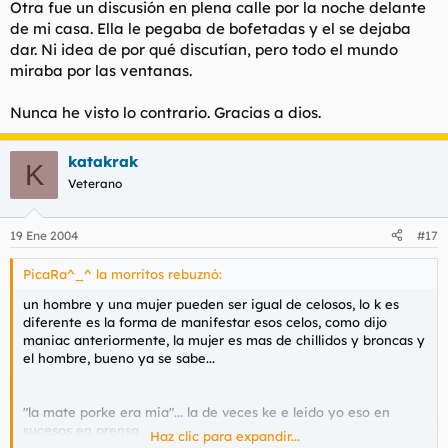
Otra fue un discusión en plena calle por la noche delante
de mi casa. Ella le pegaba de bofetadas y el se dejaba
dar. Ni idea de por qué discutían, pero todo el mundo
miraba por las ventanas.
Nunca he visto lo contrario. Gracias a dios.
katakrak
K
Veterano
19 Ene 2004
#17
PicaRa^_^ la morritos rebuznó:
un hombre y una mujer pueden ser igual de celosos, lo k es
diferente es la forma de manifestar esos celos, como dijo
maniac anteriormente, la mujer es mas de chillidos y broncas y
el hombre, bueno ya se sabe...
"la mate porke era mia"... la de veces ke e leido yo eso en
sucesos en prensa
Haz clic para expandir...