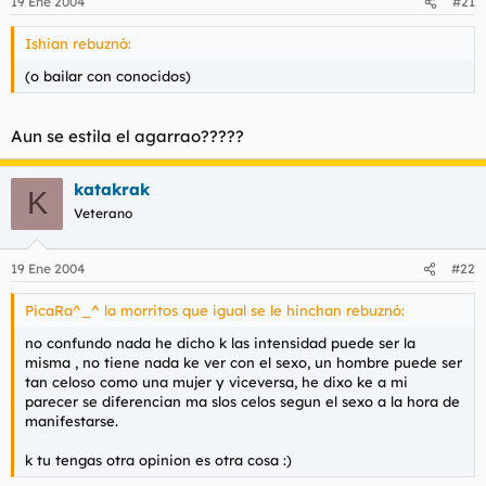
19 Ene 2004
#21
Ishian rebuznó:
(o bailar con conocidos)
Aun se estila el agarrao?????
katakrak
K
Veterano
19 Ene 2004
#22
PicaRa^_^ la morritos que igual se le hinchan rebuznó:
no confundo nada he dicho k las intensidad puede ser la
misma , no tiene nada ke ver con el sexo, un hombre puede ser
tan celoso como una mujer y viceversa, he dixo ke a mi
parecer se diferencian ma slos celos segun el sexo a la hora de
manifestarse.
k tu tengas otra opinion es otra cosa :)