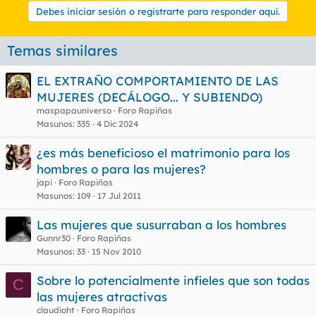
Debes iniciar sesión o registrarte para responder aquí.
Temas similares
EL EXTRAÑO COMPORTAMIENTO DE LAS
MUJERES (DECÁLOGO... Y SUBIENDO)
maspapauniverso
Foro Rapiñas
Masunos
335
4 Dic 2024
¿es más beneficioso el matrimonio para los
hombres o para las mujeres?
japi
Foro Rapiñas
Masunos
109
17 Jul 2011
Las mujeres que susurraban a los hombres
Gunnr30
Foro Rapiñas
Masunos
33
15 Nov 2010
Sobre lo potencialmente infieles que son todas
C
las mujeres atractivas
claudioht
Foro Rapiñas