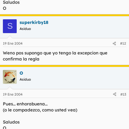
Saludos
O
superkirby18
S
Asiduo
19 Ene 2004
#12
Weno pos supongo que yo tengo la excepcion que
confirma la regla
O
Asiduo
19 Ene 2004
#13
Pues... enhorabuena...
(o le compadezco, como usted vea)
Saludos
O