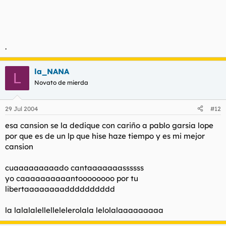
.
la_NANA
L
Novato de mierda
29 Jul 2004
#12
esa cansion se la dedique con cariño a pablo garsia lope
por que es de un lp que hise haze tiempo y es mi mejor
cansion
cuaaaaaaaaado cantaaaaaaassssss
yo caaaaaaaaaantoooooooo por tu
libertaaaaaaaadddddddddd
la lalalalellellelelerolala lelolalaaaaaaaaa