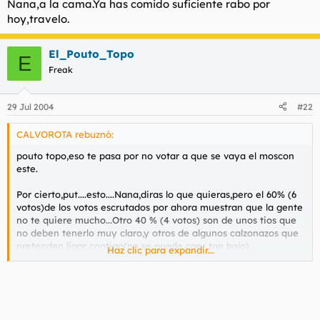
Nana,a la cama.Ya has comido suficiente rabo por
hoy,travelo.
El_Pouto_Topo
E
Freak
29 Jul 2004
#22
CALVOROTA rebuznó:
pouto topo,eso te pasa por no votar a que se vaya el moscon
este.
Por cierto,put....esto....Nana,diras lo que quieras,pero el 60% (6
votos)de los votos escrutados por ahora muestran que la gente
no te quiere mucho...Otro 40 % (4 votos) son de unos tios que
no deben tenerlo muy claro,y otros de algunos calzonazos que
pretenden ligar contigo(no se puede caer tan bajo)
Haz clic para expandir...
No me cuentes segun que cosas,que se que eres un clon..,...y
seguramente tio.
Hasta mañana,cansina asquerosa.