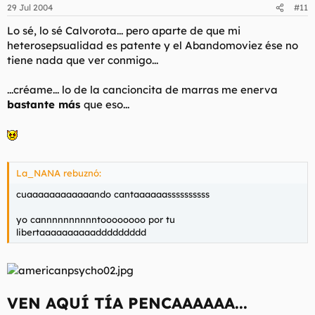
29 Jul 2004
#11
Lo sé, lo sé Calvorota... pero aparte de que mi
heterosepsualidad es patente y el Abandomoviez ése no
tiene nada que ver conmigo...
...créame... lo de la cancioncita de marras me enerva
bastante más
que eso...
La_NANA rebuznó:
cuaaaaaaaaaaaando cantaaaaaassssssssss
yo cannnnnnnnnntoooooooo por tu
libertaaaaaaaaaaddddddddd
VEN AQUÍ TÍA PENCAAAAAA...