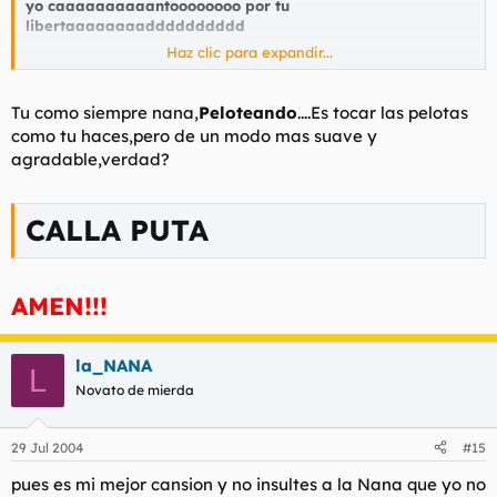
yo caaaaaaaaaantoooooooo por tu
libertaaaaaaaadddddddddd
Haz clic para expandir...
la lalalalellellelelerolala lelolalaaaaaaaaa
Tu como siempre nana,
Peloteando
....Es tocar las pelotas
como tu haces,pero de un modo mas suave y
agradable,verdad?
CALLA PUTA
AMEN!!!
la_NANA
L
Novato de mierda
29 Jul 2004
#15
pues es mi mejor cansion y no insultes a la Nana que yo no