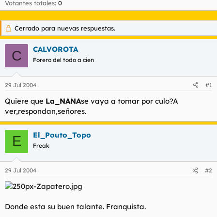
Votantes totales
0
l
i
t
o
e
Cerrado para nuevas respuestas.
m
a
CALVOROTA
C
Forero del todo a cien
29 Jul 2004
#1
Quiere que
La_NANA
se vaya a tomar por culo?A
ver,respondan,señores.
El_Pouto_Topo
E
Freak
29 Jul 2004
#2
Donde esta su buen talante. Franquista.