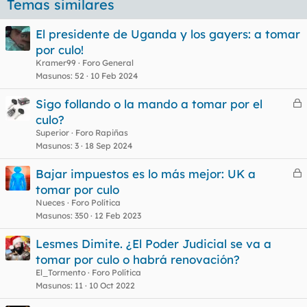
Temas similares
El presidente de Uganda y los gayers: a tomar
por culo!
Kramer99
Foro General
Masunos
52
10 Feb 2024
Sigo follando o la mando a tomar por el
e
culo?
r
Superior
Foro Rapiñas
r
Masunos
3
18 Sep 2024
Bajar impuestos es lo más mejor: UK a
e
tomar por culo
o
r
Nueces
Foro Política
r
Masunos
350
12 Feb 2023
Lesmes Dimite. ¿El Poder Judicial se va a
tomar por culo o habrá renovación?
o
El_Tormento
Foro Política
Masunos
11
10 Oct 2022