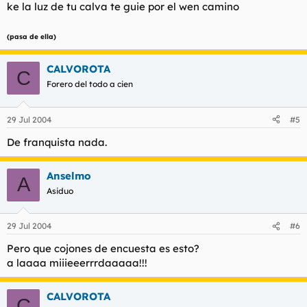
ke la luz de tu calva te guie por el wen camino
(pasa de ella)
CALVOROTA
C
Forero del todo a cien
29 Jul 2004
#5
De franquista nada.
Anselmo
A
Asiduo
29 Jul 2004
#6
Pero que cojones de encuesta es esto?
a laaaa miiieeerrrdaaaaa!!!
CALVOROTA
C