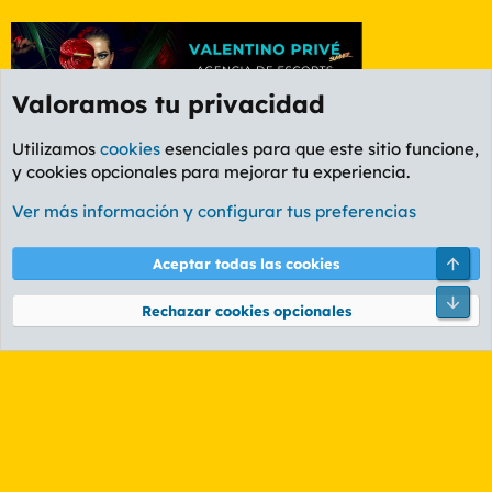
Valoramos tu privacidad
Utilizamos
cookies
esenciales para que este sitio funcione,
y cookies opcionales para mejorar tu experiencia.
Foro General
Ver más información y configurar tus preferencias
Cookies
PL OLDSTYLE AMARILLO
Cambiar fuente
Español (ES)
Arri
Aceptar todas las cookies
Contáctanos
Términos y reglas
Política de privacidad
Ayuda
R
Pie
S
Rechazar cookies opcionales
S
®
Community platform by XenForo
© 2010-2026 XenForo Ltd.