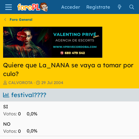
Acceder
Regístrate
Foro General
Quiere que La_NANA se vaya a tomar por
culo?
I
F
CALVOROTA
29 Jul 2004
n
e
i
festival????
c
c
h
i
a
SI
a
d
Votos:
0
0,0%
d
e
o
i
NO
r
n
Votos:
0
0,0%
d
i
e
c