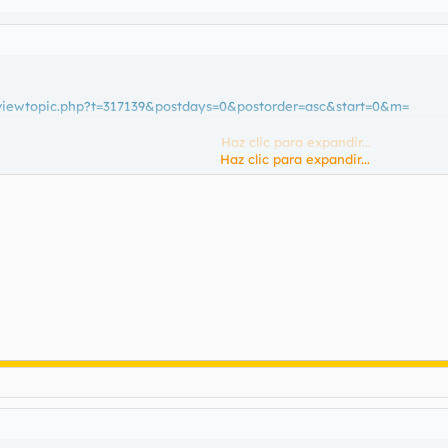
s/viewtopic.php?t=317139&postdays=0&postorder=asc&start=0&m=
Haz clic para expandir...
Haz clic para expandir...