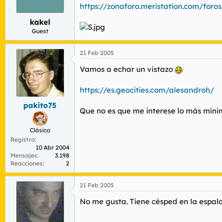
r
n
https://zonaforo.meristation.com/for
d
i
kakel
e
c
l
i
Guest
t
o
e
21 Feb 2005
m
a
Vamos a echar un vistazo
https://es.geocities.com/alesandroh/
pakito75
Que no es que me interese lo más míni
Clásico
Registro
10 Abr 2004
Mensajes
3.198
Reacciones
2
21 Feb 2005
No me gusta. Tiene césped en la espal