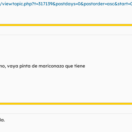
os/viewtopic.php?t=317139&postdays=0&postorder=asc&start
mo, vaya pinta de mariconazo que tiene
da.