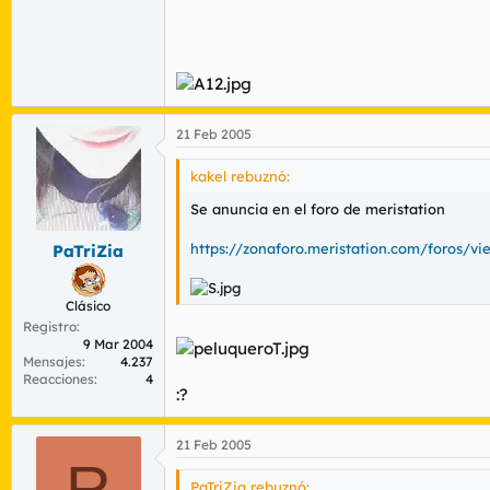
21 Feb 2005
kakel rebuznó:
Se anuncia en el foro de meristation
https://zonaforo.meristation.com/foros/
PaTriZia
Clásico
Registro
9 Mar 2004
Mensajes
4.237
Reacciones
4
:?
21 Feb 2005
R
PaTriZia rebuznó: