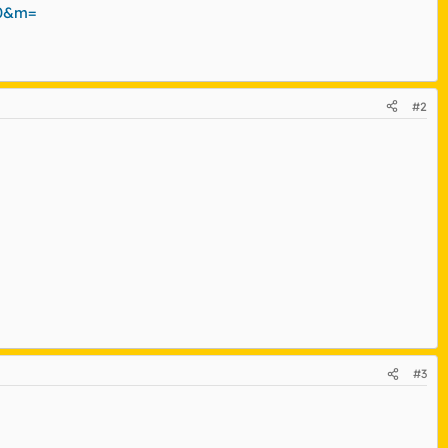
=0&m=
#2
#3