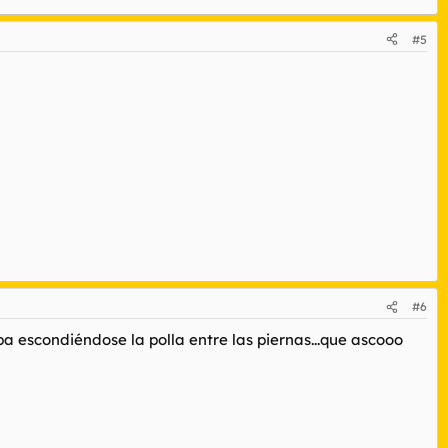
#5
#6
ba escondiéndose la polla entre las piernas...que ascooo