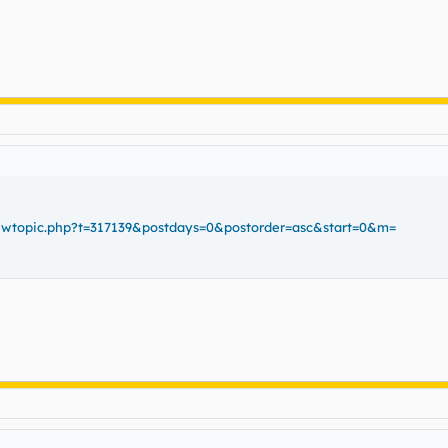
viewtopic.php?t=317139&postdays=0&postorder=asc&start=0&m=