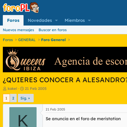
Foros
Novedades
Miembros
Nuevos mensajes
Buscar en foros
Foros
GENERAL
Foro General
¿QUIERES CONOCER A ALESANDRO
I
F
kakel
21 Feb 2005
n
e
1
2
Sig.
i
c
c
h
i
a
21 Feb 2005
a
K
d
Se anuncia en el foro de meristation
d
e
o
i