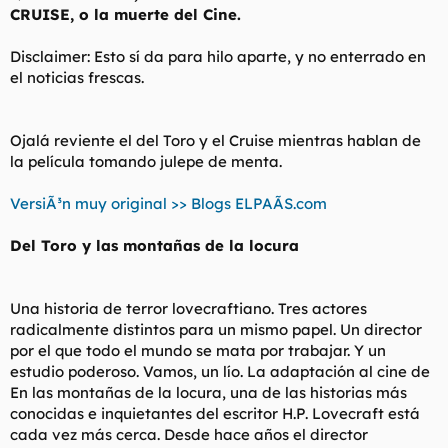
d
i
CRUISE, o la muerte del Cine.
e
c
l
i
Disclaimer: Esto sí da para hilo aparte, y no enterrado en
t
o
el noticias frescas.
e
m
a
Ojalá reviente el del Toro y el Cruise mientras hablan de
la película tomando julepe de menta.
VersiÃ³n muy original >> Blogs ELPAÃS.com
Del Toro y las montañas de la locura
Una historia de terror lovecraftiano. Tres actores
radicalmente distintos para un mismo papel. Un director
por el que todo el mundo se mata por trabajar. Y un
estudio poderoso. Vamos, un lío. La adaptación al cine de
En las montañas de la locura, una de las historias más
conocidas e inquietantes del escritor H.P. Lovecraft está
cada vez más cerca. Desde hace años el director