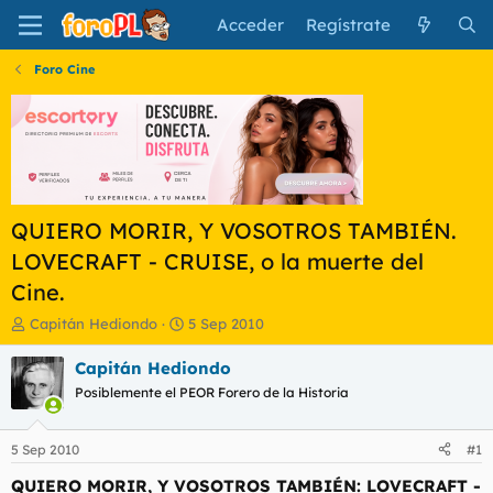
Acceder
Regístrate
Foro Cine
QUIERO MORIR, Y VOSOTROS TAMBIÉN.
LOVECRAFT - CRUISE, o la muerte del
Cine.
I
F
Capitán Hediondo
5 Sep 2010
n
e
i
c
Capitán Hediondo
c
h
Posiblemente el PEOR Forero de la Historia
i
a
a
d
d
e
5 Sep 2010
#1
o
i
r
n
QUIERO MORIR, Y VOSOTROS TAMBIÉN: LOVECRAFT -