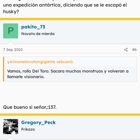
una expedición antártica, diciendo que se le escapó el
husky?
pakito_73
P
Novato de mierda
7 Sep 2010
#6
yeimsmelocotongigante rebuznó:
Vamos, rollo Del Toro. Sacara muchos monstruos y volveran a
llamarle visionario.
Que bueno si señor,:137.
Gregory_Peck
Frikazo