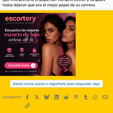
todos dijeron que era el mejor papel de su carrera.
Debes iniciar sesión o registrarte para responder aquí.
Facebook
X
Bluesky
LinkedIn
Reddit
Pinterest
Tumblr
WhatsA
Em
Compartir:
Enlace