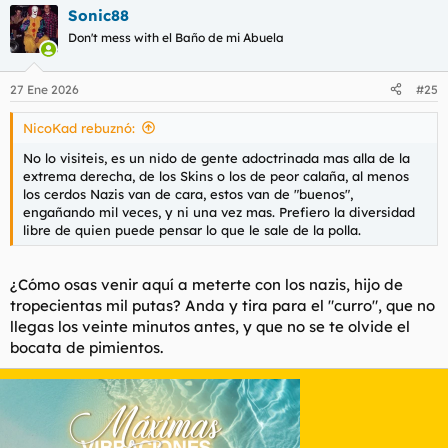
a
Sonic88
c
c
Don't mess with el Baño de mi Abuela
i
o
n
27 Ene 2026
#25
e
s
NicoKad rebuznó:
:
No lo visiteis, es un nido de gente adoctrinada mas alla de la
extrema derecha, de los Skins o los de peor calaña, al menos
los cerdos Nazis van de cara, estos van de "buenos",
engañando mil veces, y ni una vez mas. Prefiero la diversidad
libre de quien puede pensar lo que le sale de la polla.
¿Cómo osas venir aquí a meterte con los nazis, hijo de
tropecientas mil putas? Anda y tira para el "curro", que no
llegas los veinte minutos antes, y que no se te olvide el
bocata de pimientos.