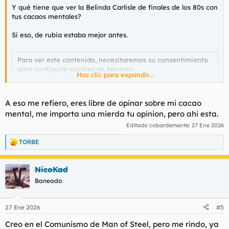
Y qué tiene que ver la Belinda Carlisle de finales de los 80s con
tus cacaos mentales?
Si eso, de rubia estaba mejor antes.
Para ver este contenido, necesitaremos su consentimiento
para configurar cookies de terceros.
Haz clic para expandir...
Para obtener información más detallada, consulte nuestra
página de cookies
.
Aceptar cookies de terceros
A eso me refiero, eres libre de opinar sobre mi cacao
mental, me importa una mierda tu opinion, pero ahi esta.
Editado cobardemente:
27 Ene 2026
TORBE
R
e
a
NicoKad
c
c
Baneado
i
o
n
27 Ene 2026
#5
e
s
Creo en el Comunismo de Man of Steel, pero me rindo, ya
: