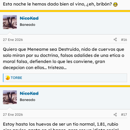
s
Esta noche le hemos dado bien al vino, ¿eh, bribón?
:
NicoKad
Baneado
27 Ene 2026
#16
Quiero que Meneame sea Destruido, nido de cuervos que
solo miran por su doctrina, falsos adalides de una etica o
moral falsa, defienden lo que les conviene, gran
decepcion con ellos... tristeza...
TORBE
R
e
a
NicoKad
c
c
Baneado
i
o
n
27 Ene 2026
#17
e
s
Estoy hasta los huevos de ser un tio normal, 1.81, rubio
: