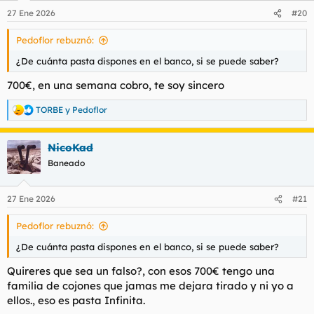
27 Ene 2026
#20
Pedoflor rebuznó:
¿De cuánta pasta dispones en el banco, si se puede saber?
700€, en una semana cobro, te soy sincero
TORBE
y
Pedoflor
R
e
a
NicoKad
c
c
Baneado
i
o
n
27 Ene 2026
#21
e
s
Pedoflor rebuznó:
:
¿De cuánta pasta dispones en el banco, si se puede saber?
Quireres que sea un falso?, con esos 700€ tengo una
familia de cojones que jamas me dejara tirado y ni yo a
ellos., eso es pasta Infinita.