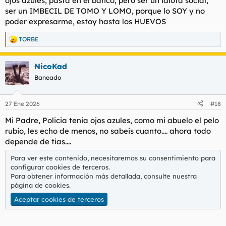
ojos azules, pasta en el banco, pero ser un idiota social,
ser un IMBECIL DE TOMO Y LOMO, porque lo SOY y no
poder expresarme, estoy hasta los HUEVOS
TORBE
R
e
a
NicoKad
c
c
Baneado
i
o
n
27 Ene 2026
#18
e
s
Mi Padre, Policia tenia ojos azules, como mi abuelo el pelo
:
rubio, les echo de menos, no sabeis cuanto.... ahora todo
depende de tias....
Para ver este contenido, necesitaremos su consentimiento para
configurar cookies de terceros.
Para obtener información más detallada, consulte nuestra
página de cookies
.
Aceptar cookies de terceros