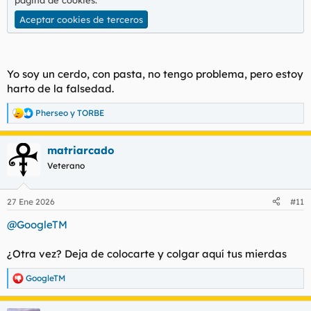
página de cookies
.
Aceptar cookies de terceros
Yo soy un cerdo, con pasta, no tengo problema, pero estoy
harto de la falsedad.
Pherseo
y
TORBE
R
e
a
matriarcado
c
c
Veterano
i
o
n
27 Ene 2026
#11
e
s
@GoogleTM
:
¿Otra vez? Deja de colocarte y colgar aquí tus mierdas
GoogleTM
R
e
a