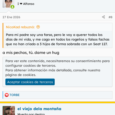
c
I ❤ Alfonso
i
o
n
27 Ene 2026
#8
e
s
NicoKad rebuznó:
:
Para mi padre soy una farsa, pero le voy a querer todos los
dias de mi vida, y me cago en todos los rogelios y falsos fachas
que no han criado a 3 hijos de forma sobrada con un Seat 127.
a mis pechos, tú. dame un hug
Para ver este contenido, necesitaremos su consentimiento para
configurar cookies de terceros.
Para obtener información más detallada, consulte nuestra
página de cookies
.
Aceptar cookies de terceros
TORBE
R
e
a
el viejo dela montaña
c
c
Muerto por dentro