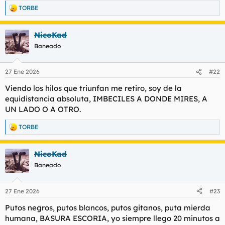
TORBE
R
e
a
NicoKad
c
c
Baneado
i
o
n
27 Ene 2026
#22
e
s
Viendo los hilos que triunfan me retiro, soy de la
:
equidistancia absoluta, IMBECILES A DONDE MIRES, A
UN LADO O A OTRO.
TORBE
R
e
a
NicoKad
c
c
Baneado
i
o
n
27 Ene 2026
#23
e
s
Putos negros, putos blancos, putos gitanos, puta mierda
:
humana, BASURA ESCORIA, yo siempre llego 20 minutos a