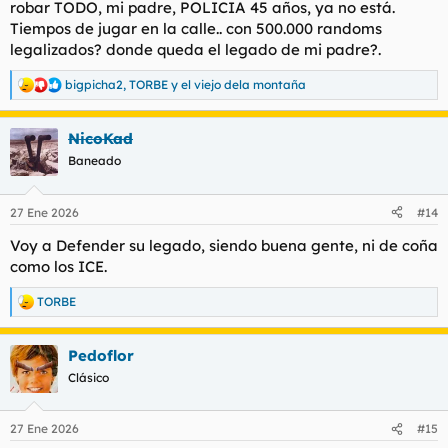
robar TODO, mi padre, POLICIA 45 años, ya no está.
Tiempos de jugar en la calle.. con 500.000 randoms
legalizados? donde queda el legado de mi padre?.
bigpicha2
,
TORBE
y
el viejo dela montaña
R
e
a
NicoKad
c
c
Baneado
i
o
n
27 Ene 2026
#14
e
s
Voy a Defender su legado, siendo buena gente, ni de coña
:
como los ICE.
TORBE
R
e
a
Pedoflor
c
c
Clásico
i
o
n
27 Ene 2026
#15
e