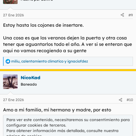
i
o
n
27 Ene 2026
#9
e
s
Estoy hasta los cojones de insertare.
:
Una cosa es que los veranos dejen la puerta y otra cosa
tener que aguantarlos todo el año. A ver si se enteran que
aqui no vamos recogiendo a su gente
miliu
,
calentamiento climatico
y
ignaciofdez
R
e
a
NicoKad
c
c
Baneado
i
o
n
27 Ene 2026
#10
e
s
Amo a mi familia, mi hermana y madre, por esto
:
Para ver este contenido, necesitaremos su consentimiento para
configurar cookies de terceros.
Para obtener información más detallada, consulte nuestra