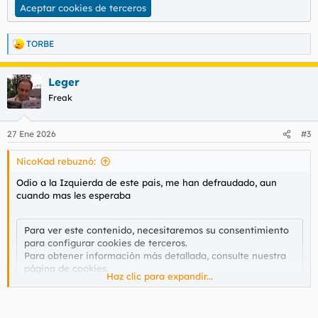
Aceptar cookies de terceros
TORBE
R
e
a
Leger
c
c
Freak
i
o
n
27 Ene 2026
#3
e
s
NicoKad rebuznó:
:
Odio a la Izquierda de este pais, me han defraudado, aun
cuando mas les esperaba
Para ver este contenido, necesitaremos su consentimiento
para configurar cookies de terceros.
Para obtener información más detallada, consulte nuestra
página de cookies
.
Haz clic para expandir...
Aceptar cookies de terceros