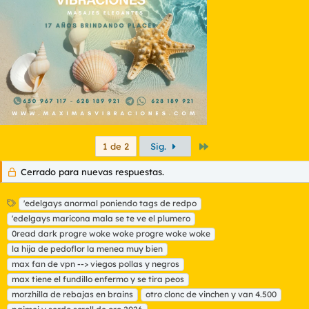
Último
1 de 2
Sig.
Cerrado para nuevas respuestas.
E
'edelgays anormal poniendo tags de redpo
t
'edelgays maricona mala se te ve el plumero
i
0read dark progre woke woke progre woke woke
q
la hija de pedoflor la menea muy bien
u
max fan de vpn --> viegos pollas y negros
e
t
max tiene el fundillo enfermo y se tira peos
a
morzhilla de rebajas en brains
otro clonc de vinchen y van 4.500
s