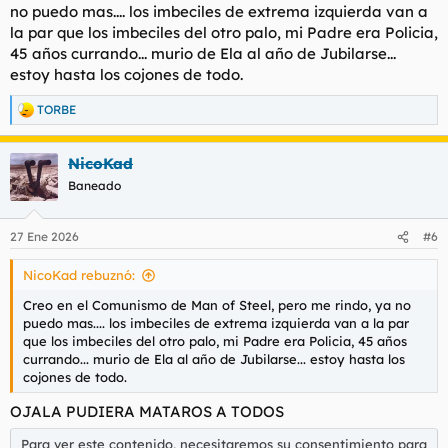
no puedo mas.... los imbeciles de extrema izquierda van a
la par que los imbeciles del otro palo, mi Padre era Policia,
45 años currando... murio de Ela al año de Jubilarse...
estoy hasta los cojones de todo.
TORBE
R
e
a
NicoKad
c
c
Baneado
i
o
n
27 Ene 2026
#6
e
s
NicoKad rebuznó:
:
Creo en el Comunismo de Man of Steel, pero me rindo, ya no
puedo mas.... los imbeciles de extrema izquierda van a la par
que los imbeciles del otro palo, mi Padre era Policia, 45 años
currando... murio de Ela al año de Jubilarse... estoy hasta los
cojones de todo.
OJALA PUDIERA MATAROS A TODOS
Para ver este contenido, necesitaremos su consentimiento para