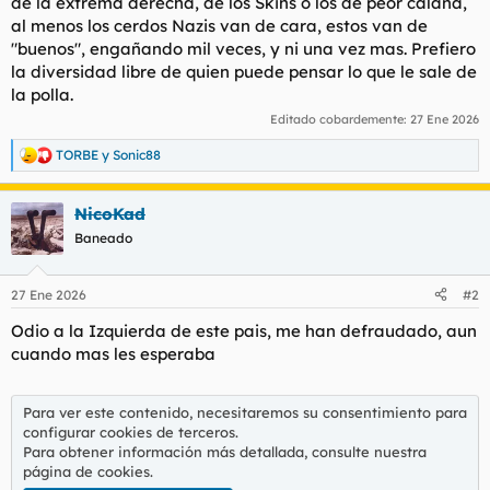
de la extrema derecha, de los Skins o los de peor calaña,
t
o
al menos los cerdos Nazis van de cara, estos van de
e
m
"buenos", engañando mil veces, y ni una vez mas. Prefiero
a
la diversidad libre de quien puede pensar lo que le sale de
la polla.
Editado cobardemente:
27 Ene 2026
TORBE
y
Sonic88
R
e
a
NicoKad
c
c
Baneado
i
o
n
27 Ene 2026
#2
e
s
Odio a la Izquierda de este pais, me han defraudado, aun
:
cuando mas les esperaba
Para ver este contenido, necesitaremos su consentimiento para
configurar cookies de terceros.
Para obtener información más detallada, consulte nuestra
página de cookies
.