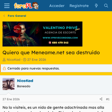
Acceder
Regístrate
Foro General
Quiero que Meneame.net sea destruido
I
F
NicoKad
27 Ene 2026
n
e
Cerrado para nuevas respuestas.
i
c
c
h
i
a
NicoKad
a
d
d
Baneado
e
o
i
r
n
27 Ene 2026
#1
d
i
e
c
No lo visiteis, es un nido de gente adoctrinada mas alla
l
i