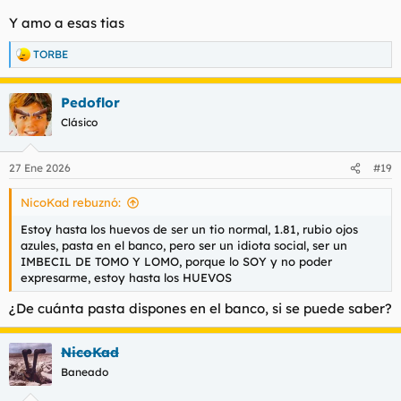
Y amo a esas tias
TORBE
R
e
a
Pedoflor
c
c
Clásico
i
o
n
27 Ene 2026
#19
e
s
NicoKad rebuznó:
:
Estoy hasta los huevos de ser un tio normal, 1.81, rubio ojos
azules, pasta en el banco, pero ser un idiota social, ser un
IMBECIL DE TOMO Y LOMO, porque lo SOY y no poder
expresarme, estoy hasta los HUEVOS
¿De cuánta pasta dispones en el banco, si se puede saber?
NicoKad
Baneado