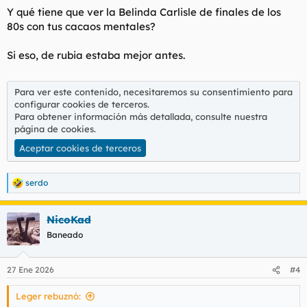
Y qué tiene que ver la Belinda Carlisle de finales de los
80s con tus cacaos mentales?
Si eso, de rubia estaba mejor antes.
Para ver este contenido, necesitaremos su consentimiento para
configurar cookies de terceros.
Para obtener información más detallada, consulte nuestra
página de cookies
.
Aceptar cookies de terceros
serdo
R
e
a
NicoKad
c
c
Baneado
i
o
n
27 Ene 2026
#4
e
s
Leger rebuznó:
: