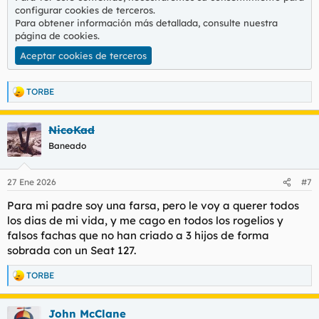
configurar cookies de terceros.
Para obtener información más detallada, consulte nuestra
página de cookies
.
Aceptar cookies de terceros
TORBE
R
e
a
NicoKad
c
c
Baneado
i
o
n
27 Ene 2026
#7
e
s
Para mi padre soy una farsa, pero le voy a querer todos
:
los dias de mi vida, y me cago en todos los rogelios y
falsos fachas que no han criado a 3 hijos de forma
sobrada con un Seat 127.
TORBE
R
e
a
John McClane
c