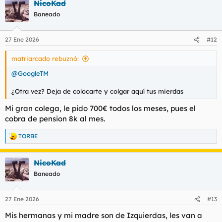
NicoKad
c
c
Baneado
i
o
n
27 Ene 2026
#12
e
s
matriarcado rebuznó:
:
@GoogleTM
¿Otra vez? Deja de colocarte y colgar aquí tus mierdas
Mi gran colega, le pido 700€ todos los meses, pues el
cobra de pension 8k al mes.
TORBE
R
e
a
NicoKad
c
c
Baneado
i
o
n
27 Ene 2026
#13
e
s
Mis hermanas y mi madre son de Izquierdas, les van a
: