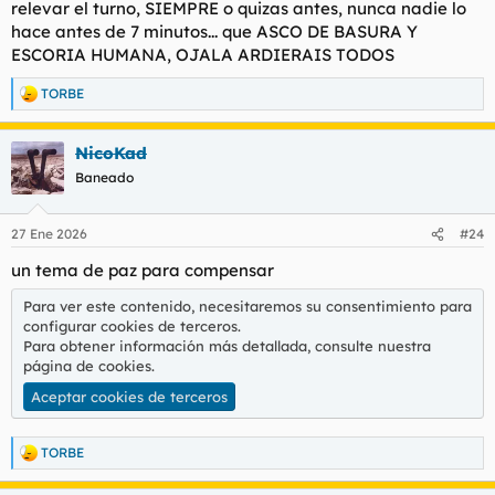
relevar el turno, SIEMPRE o quizas antes, nunca nadie lo
hace antes de 7 minutos... que ASCO DE BASURA Y
ESCORIA HUMANA, OJALA ARDIERAIS TODOS
TORBE
R
e
a
NicoKad
c
c
Baneado
i
o
n
27 Ene 2026
#24
e
s
un tema de paz para compensar
:
Para ver este contenido, necesitaremos su consentimiento para
configurar cookies de terceros.
Para obtener información más detallada, consulte nuestra
página de cookies
.
Aceptar cookies de terceros
TORBE
R
e