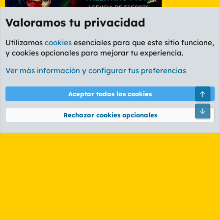
Valoramos tu privacidad
Utilizamos
cookies
esenciales para que este sitio funcione,
y cookies opcionales para mejorar tu experiencia.
Foro General
Ver más información y configurar tus preferencias
Cookies
PL OLDSTYLE AMARILLO
Cambiar fuente
Español (ES)
Arri
Aceptar todas las cookies
Contáctanos
Términos y reglas
Política de privacidad
Ayuda
R
Pie
S
Rechazar cookies opcionales
S
®
Community platform by XenForo
© 2010-2026 XenForo Ltd.