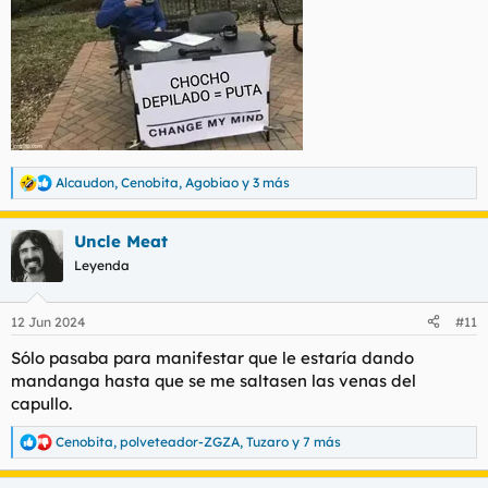
Alcaudon
,
Cenobita
,
Agobiao
y 3 más
R
e
a
Uncle Meat
c
c
Leyenda
i
o
n
12 Jun 2024
#11
e
s
Sólo pasaba para manifestar que le estaría dando
:
mandanga hasta que se me saltasen las venas del
capullo.
Cenobita
,
polveteador-ZGZA
,
Tuzaro
y 7 más
R
e
a