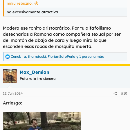
miliu rebuznó:
no excesivamente atractiva
Modera ese tonito aristocrático. Por tu alfafollismo
desecharías a Ramona como compañera sexual por ser
del montón de abajo de cara y luego mira lo que
esconden esas ropas de mosquita muerta.
Cenobita
,
thorndoski
,
FlorianSotoPeña
y 1 persona más
R
e
a
Max_Demian
c
c
Puta rata traicionera
i
o
n
12 Jun 2024
#10
e
s
Arriesgo:
: