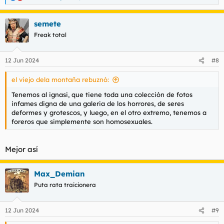
e
a
semete
c
c
Freak total
i
o
n
12 Jun 2024
#8
e
s
el viejo dela montaña rebuznó:
:
Tenemos al ignasi, que tiene toda una colección de fotos
infames digna de una galeria de los horrores, de seres
deformes y grotescos, y luego, en el otro extremo, tenemos a
foreros que simplemente son homosexuales.
Mejor así
Max_Demian
Puta rata traicionera
12 Jun 2024
#9