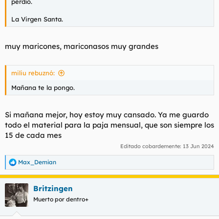
perdío.
La Virgen Santa.
muy maricones, mariconasos muy grandes
miliu rebuznó:
Mañana te la pongo.
Si mañana mejor, hoy estoy muy cansado. Ya me guardo
todo el material para la paja mensual, que son siempre los
15 de cada mes
Editado cobardemente:
13 Jun 2024
Max_Demian
R
e
a
Britzingen
c
c
Muerto por dentro+
i
o