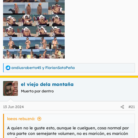
andiusroberto45
y
FlorianSotoPeña
R
e
a
el viejo dela montaña
c
c
Muerto por dentro
i
o
n
13 Jun 2024
#21
e
s
laeas rebuznó:
:
A quien no le guste esto, aunque le cuelguen, cosa normal por
otra parte con semejante volumen, no es maricón, es maricón