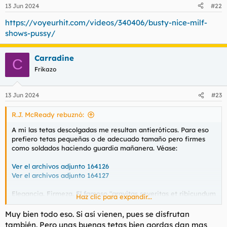
n
13 Jun 2024
#22
e
s
https://voyeurhit.com/videos/340406/busty-nice-milf-
:
shows-pussy/
Carradine
C
Frikazo
13 Jun 2024
#23
R.J. McReady rebuznó:
A mi las tetas descolgadas me resultan antieróticas. Para eso
prefiero tetas pequeñas o de adecuado tamaño pero firmes
como soldados haciendo guardia mañanera. Véase:
Ver el archivos adjunto 164126
Ver el archivos adjunto 164127
Elegancia. Firmeza. El famoso "gravitas severitas et ribicundum
Haz clic para expandir...
admiratum tetarum est", que decian los romanos.
Muy bien todo eso. Si así vienen, pues se disfrutan
también. Pero unas buenas tetas bien gordas dan mas