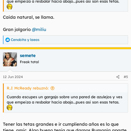
que empeiza a resbalar hacia abajo...pues asi son esas tetas.
Caída natural, se llama.
Gran jolgorio
@miliu
Cenobita
y
laeas
R
e
a
semete
c
c
Freak total
i
o
n
12 Jun 2024
#5
e
s
R.J. McReady rebuznó:
:
Cuando escupes un gargajo sobre una pared de azulejos y ves
que empeiza a resbalar hacia abajo...pues asi son esas tetas.
Tener las tetas grandes e ir cumpliendo años es lo que
tiene, amic. Algo bueno tenia que darnos Rumanía aparte