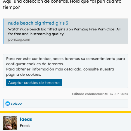
Aquí una colección de coñetas. Hola que tal puri cuanto
tiempo?
nude beach big titted girls 3
Watch nude beach big titted girls 3 on PornZog Free Porn Clips. All
for free and in streaming quality!
pornzog.com
Para ver este contenido, necesitaremos su consentimiento para
configurar cookies de terceros.
Para obtener información más detallada, consulte nuestra
página de cookies
.
Aceptar cookies de terceros
Editado cobardemente:
13 Jun 2024
spizoo
R
e
a
laeas
c
c
Freak
i