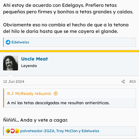
s
Ahí estoy de acuerdo con Edelgays. Prefiero tetas
:
pequeñas pero firmes y bonitas a tetas grandes y caídas.
Obviamente eso no cambia el hecho de que a la tetona
del hilo le daría hasta que se me cayera el glande.
Edelweiss
R
e
a
Uncle Meat
c
c
Leyenda
i
o
n
12 Jun 2024
#15
e
s
R.J. McReady rebuznó:
:
A mi las tetas descolgadas me resultan antieróticas.
Ñiñiñi... Anda y vete a cagar.
polveteador-ZGZA
,
Troy McClon
y
Edelweiss
R
e