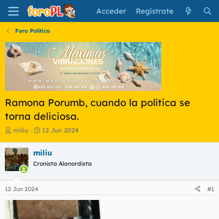
Acceder
Regístrate
Foro Política
Ramona Porumb, cuando la política se
torna deliciosa.
I
F
miliu
12 Jun 2024
n
e
i
c
miliu
c
h
Cronista Alanordista
i
a
a
d
d
e
12 Jun 2024
#1
o
i
r
n
d
i
e
c