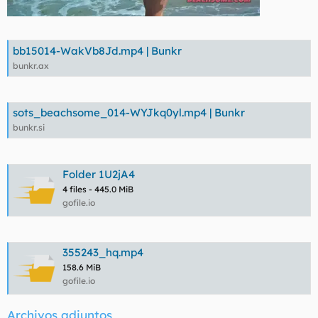
bb15014-WakVb8Jd.mp4 | Bunkr
bunkr.ax
sots_beachsome_014-WYJkq0yl.mp4 | Bunkr
bunkr.si
Folder 1U2jA4
4 files - 445.0 MiB
gofile.io
355243_hq.mp4
158.6 MiB
gofile.io
Archivos adjuntos