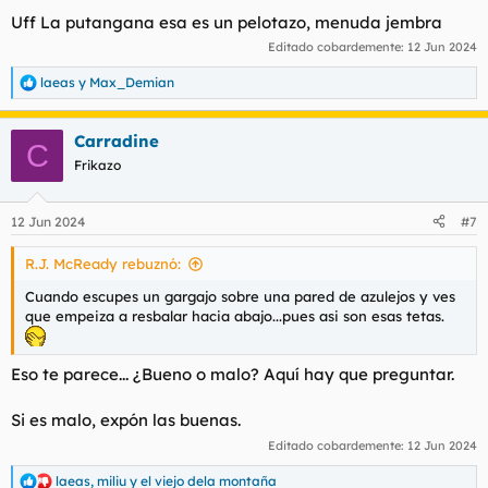
Uff La putangana esa es un pelotazo, menuda jembra
Editado cobardemente:
12 Jun 2024
laeas
y
Max_Demian
R
e
a
Carradine
c
C
c
Frikazo
i
o
n
12 Jun 2024
#7
e
s
R.J. McReady rebuznó:
:
Cuando escupes un gargajo sobre una pared de azulejos y ves
que empeiza a resbalar hacia abajo...pues asi son esas tetas.
Eso te parece... ¿Bueno o malo? Aquí hay que preguntar.
Si es malo, expón las buenas.
Editado cobardemente:
12 Jun 2024
laeas
,
miliu
y
el viejo dela montaña
R