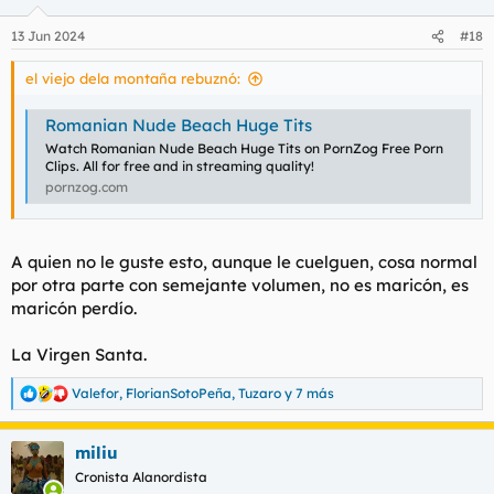
o
n
13 Jun 2024
#18
e
s
el viejo dela montaña rebuznó:
:
Romanian Nude Beach Huge Tits
Watch Romanian Nude Beach Huge Tits on PornZog Free Porn
Clips. All for free and in streaming quality!
pornzog.com
A quien no le guste esto, aunque le cuelguen, cosa normal
por otra parte con semejante volumen, no es maricón, es
maricón perdío.
La Virgen Santa.
Valefor
,
FlorianSotoPeña
,
Tuzaro
y 7 más
R
e
a
miliu
c
c
Cronista Alanordista
i