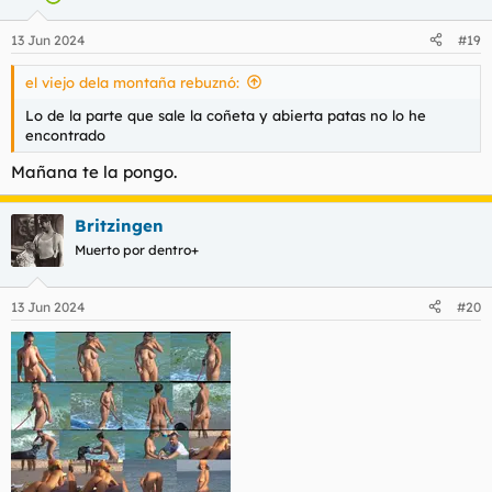
o
n
13 Jun 2024
#19
e
s
el viejo dela montaña rebuznó:
:
Lo de la parte que sale la coñeta y abierta patas no lo he
encontrado
Mañana te la pongo.
Britzingen
Muerto por dentro+
13 Jun 2024
#20