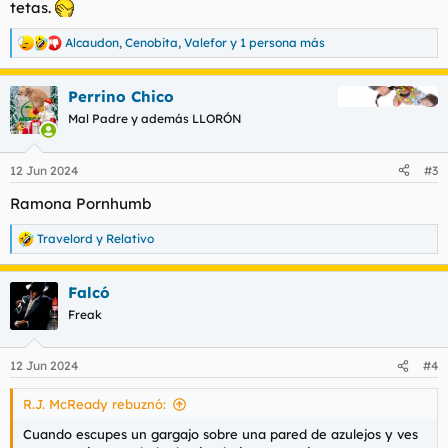
tetas.
Alcaudon
,
Cenobita
,
Valefor
y 1 persona más
R
e
a
Perrino Chico
c
c
Mal Padre y además LLORÓN
i
o
n
12 Jun 2024
#3
e
s
Ramona Pornhumb
:
Travelord
y
Relativo
R
e
a
Falcó
c
c
Freak
i
o
n
12 Jun 2024
#4
e
s
R.J. McReady rebuznó:
:
Cuando escupes un gargajo sobre una pared de azulejos y ves