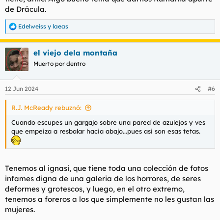
de Drácula.
Edelweiss
y
laeas
R
e
a
el viejo dela montaña
c
c
Muerto por dentro
i
o
n
12 Jun 2024
#6
e
s
R.J. McReady rebuznó:
:
Cuando escupes un gargajo sobre una pared de azulejos y ves
que empeiza a resbalar hacia abajo...pues asi son esas tetas.
Tenemos al ignasi, que tiene toda una colección de fotos
infames digna de una galeria de los horrores, de seres
deformes y grotescos, y luego, en el otro extremo,
tenemos a foreros a los que simplemente no les gustan las
mujeres.