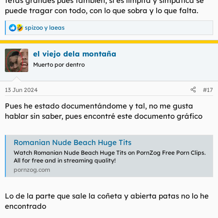
tetas grandes pues también, si es limpita y simpática se
puede tragar con todo, con lo que sobra y lo que falta.
spizoo
y
laeas
R
e
a
el viejo dela montaña
c
c
Muerto por dentro
i
o
n
13 Jun 2024
#17
e
s
Pues he estado documentándome y tal, no me gusta
:
hablar sin saber, pues encontré este documento gráfico
Romanian Nude Beach Huge Tits
Watch Romanian Nude Beach Huge Tits on PornZog Free Porn Clips.
All for free and in streaming quality!
pornzog.com
Lo de la parte que sale la coñeta y abierta patas no lo he
encontrado