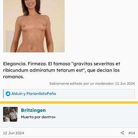
Elegancia. Firmeza. El famoso "gravitas severitas et
ribicundum admiratum tetarum est", que decian los
romanos.
Sabiamente editado por un moderador:
12 Jun 2024
Alduin
y
FlorianSotoPeña
R
e
a
Britzingen
c
c
Muerto por dentro+
i
o
n
12 Jun 2024
#14
e