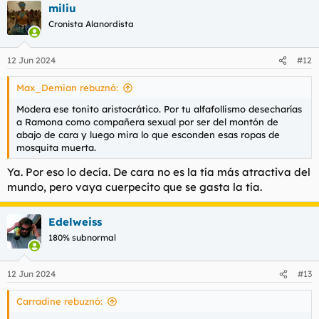
miliu
c
c
Cronista Alanordista
i
o
n
12 Jun 2024
#12
e
s
Max_Demian rebuznó:
:
Modera ese tonito aristocrático. Por tu alfafollismo desecharías
a Ramona como compañera sexual por ser del montón de
abajo de cara y luego mira lo que esconden esas ropas de
mosquita muerta.
Ya. Por eso lo decía. De cara no es la tía más atractiva del
mundo, pero vaya cuerpecito que se gasta la tía.
Edelweiss
180% subnormal
12 Jun 2024
#13
Carradine rebuznó: