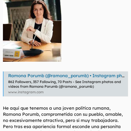
l
i
t
o
e
m
a
Ramona Porumb (@ramona_porumb) • Instagram photos and videos
862 Followers, 357 Following, 70 Posts - See Instagram photos and
videos from Ramona Porumb (@ramona_porumb)
www.instagram.com
He aquí que tenemos a una joven política rumana,
Ramona Porumb, comprometida con su pueblo, amable,
no excesivamente atractiva, pero sí muy trabajadora.
Pero tras esa apariencia formal esconde una personita