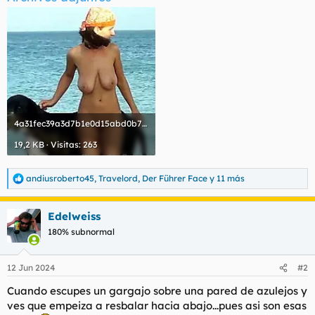
4a31fec39a3d7b1e0d15abd0b785f380.webp
19,2 KB · Visitas: 263
andiusroberto45
,
Travelord
,
Der Führer Face
y 11 más
R
e
a
Edelweiss
c
c
180% subnormal
i
o
n
12 Jun 2024
#2
e
s
Cuando escupes un gargajo sobre una pared de azulejos y
:
ves que empeiza a resbalar hacia abajo...pues asi son esas