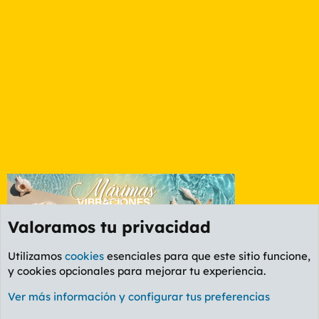
Valoramos tu privacidad
Utilizamos
cookies
esenciales para que este sitio funcione,
y cookies opcionales para mejorar tu experiencia.
Foro Política
Ver más información y configurar tus preferencias
Cookies
PL OLDSTYLE AMARILLO
Cambiar fuente
Español (ES)