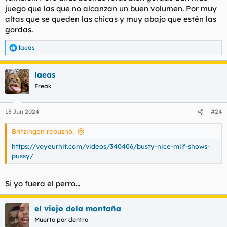
juego que las que no alcanzan un buen volumen. Por muy
altas que se queden las chicas y muy abajo que estén las
gordas.
laeas
R
e
a
laeas
c
c
Freak
i
o
n
13 Jun 2024
#24
e
s
Britzingen rebuznó:
:
https://voyeurhit.com/videos/340406/busty-nice-milf-shows-
pussy/
Si yo fuera el perro...
el viejo dela montaña
Muerto por dentro