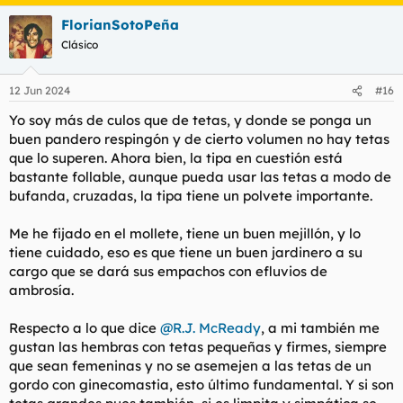
a
FlorianSotoPeña
c
c
Clásico
i
o
n
12 Jun 2024
#16
e
s
Yo soy más de culos que de tetas, y donde se ponga un
:
buen pandero respingón y de cierto volumen no hay tetas
que lo superen. Ahora bien, la tipa en cuestión está
bastante follable, aunque pueda usar las tetas a modo de
bufanda, cruzadas, la tipa tiene un polvete importante.
Me he fijado en el mollete, tiene un buen mejillón, y lo
tiene cuidado, eso es que tiene un buen jardinero a su
cargo que se dará sus empachos con efluvios de
ambrosía.
Respecto a lo que dice
@R.J. McReady
, a mi también me
gustan las hembras con tetas pequeñas y firmes, siempre
que sean femeninas y no se asemejen a las tetas de un
gordo con ginecomastia, esto último fundamental. Y si son