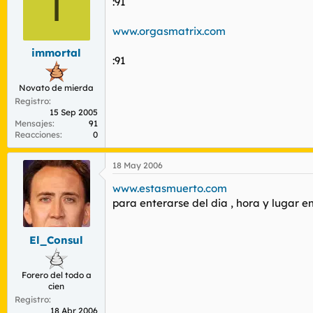
I
:91
www.orgasmatrix.com
immortal
:91
Novato de mierda
Registro
15 Sep 2005
Mensajes
91
Reacciones
0
18 May 2006
www.estasmuerto.com
para enterarse del dia , hora y lugar e
El_Consul
Forero del todo a
cien
Registro
18 Abr 2006