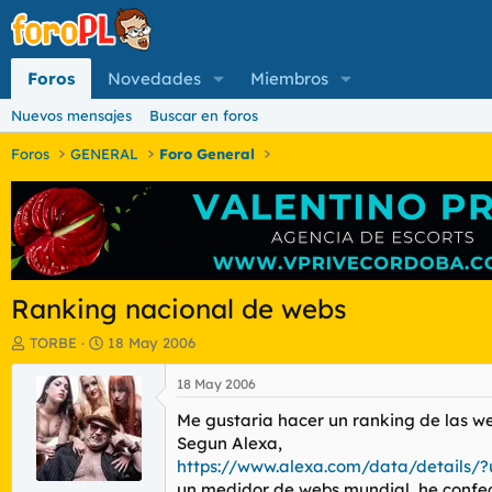
Foros
Novedades
Miembros
Nuevos mensajes
Buscar en foros
Foros
GENERAL
Foro General
Ranking nacional de webs
I
F
TORBE
18 May 2006
n
e
i
c
18 May 2006
c
h
Me gustaria hacer un ranking de las we
i
a
a
d
Segun Alexa,
d
e
https://www.alexa.com/data/details/
o
i
un medidor de webs mundial, he confecc