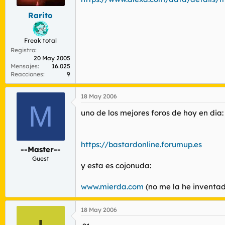
Rarito
Freak total
Registro
20 May 2005
Mensajes
16.025
Reacciones
9
18 May 2006
M
uno de los mejores foros de hoy en dia:
https://bastardonline.forumup.es
--Master--
Guest
y esta es cojonuda:
www.mierda.com
(no me la he inventa
18 May 2006