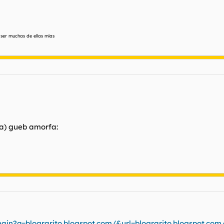
ser muchas de ellas mías
a) gueb amorfa:
ain?q=blograrito.blogspot.com/&url=blograrito.blogspot.com