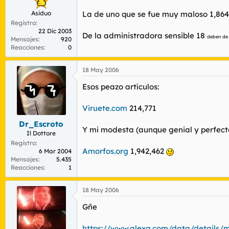
Asiduo
La de uno que se fue muy maloso 1,864
Registro
22 Dic 2003
De la administradora sensible 18
deben de 
Mensajes
920
Reacciones
0
18 May 2006
Esos peazo artículos:
Viruete.com
214,771
Dr_Escroto
Y mi modesta (aunque genial y perfect
Il Dottore
Registro
Amorfos.org
1,942,462
6 Mar 2004
Mensajes
5.435
Reacciones
1
18 May 2006
Gñe
https://www.alexa.com/data/details/m