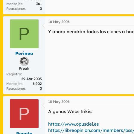
Mensajes
361
Reacciones
0
18 May 2006
P
Y ahora vendrán todos los clones a ha
Perineo
Freak
Registro
29 Abr 2005
Mensajes
6.902
Reacciones
0
18 May 2006
P
Algunas Webs frikis:
https://www.opusdei.es
https://libreopinion.com/members/bss
Pepote