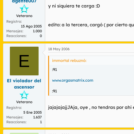
agente007
y ni siquiera te carga :D
Veterano
Registro
edito: a la tercera, cargó ( por cierto 
15 Ago 2005
Mensajes
1.000
Reacciones
0
18 May 2006
E
immortal rebuznó:
:91
www.orgasmatrix.com
El violador del
ascensor
:91
Veterano
jajajajajjJAja, oye , no tendras por ahi
Registro
5 Ene 2005
Mensajes
1.637
Reacciones
1