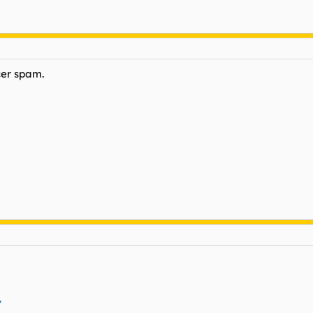
cer spam.
/