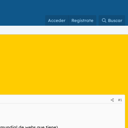
Acceder
Regístrate
Buscar
#1
g mundial de webs que tiene)