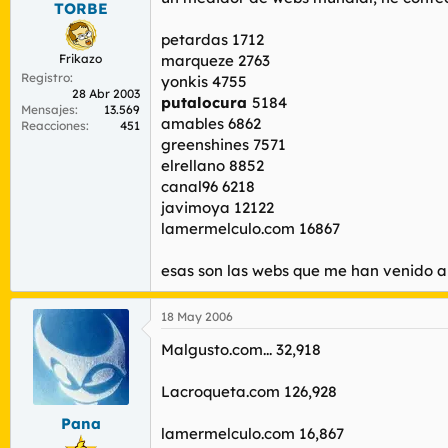
TORBE
r
n
d
i
petardas 1712
e
c
Frikazo
marqueze 2763
l
i
Registro
t
o
yonkis 4755
28 Abr 2003
e
putalocura
5184
Mensajes
13.569
m
amables 6862
Reacciones
451
a
greenshines 7571
elrellano 8852
canal96 6218
javimoya 12122
lamermelculo.com 16867
esas son las webs que me han venido a 
18 May 2006
Malgusto.com... 32,918
Lacroqueta.com 126,928
Pana
lamermelculo.com 16,867