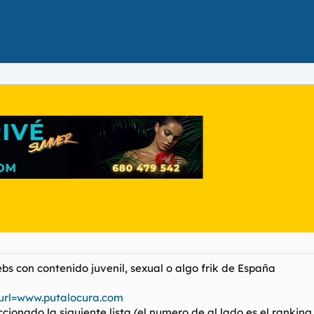
bs con contenido juvenil, sexual o algo frik de España
?url=www.putalocura.com
ionado la siguiente lista (el numero de al lado es el rankin