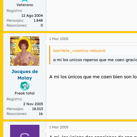
Veterano
Registro
12 Ago 2004
Mensajes
1.848
Reacciones
0
1 Mar 2005
barrilete_cosmico rebuznó:
a mi los unicos raperos que me caen graci
Jacques de
A mí los únicos que me caen bien son l
Molay
Freak total
Registro
2 Nov 2003
Mensajes
18.013
Reacciones
16
1 Mar 2005