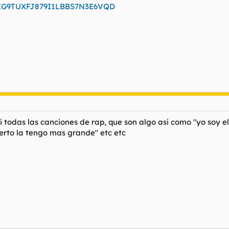
d=1ZG9TUXFJ879I1LBBS7N3E6VQD
todas las canciones de rap, que son algo asi como "yo soy el 
ierto la tengo mas grande" etc etc