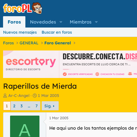
Foros
Novedades
Miembros
Nuevos mensajes
Buscar en foros
Foros
GENERAL
Foro General
Raperillos de Mierda
I
F
Ar-C-Angel
1 Mar 2005
n
e
1
2
3
…
7
Sig.
i
c
c
h
i
a
1 Mar 2005
a
A
d
He aqui uno de los tantos ejemplos de 
d
e
o
i