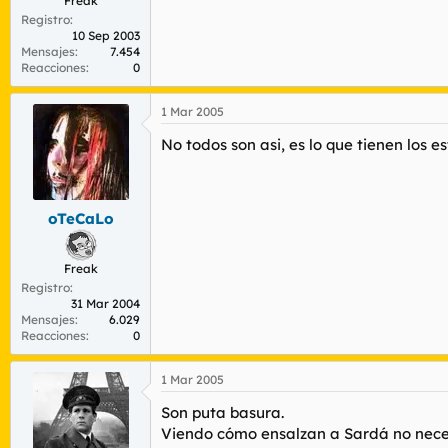
Freak
Registro
10 Sep 2003
Mensajes
7.454
Reacciones
0
1 Mar 2005
No todos son asi, es lo que tienen los e
oTeCaLo
Freak
Registro
31 Mar 2004
Mensajes
6.029
Reacciones
0
1 Mar 2005
Son puta basura.
Viendo cómo ensalzan a Sardá no neces