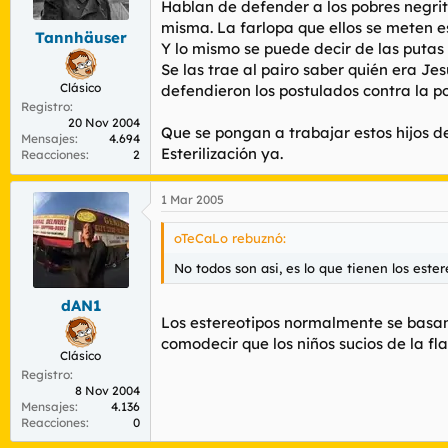
Hablan de defender a los pobres negrit
misma. La farlopa que ellos se meten e
Tannhäuser
Y lo mismo se puede decir de las putas 
Se las trae al pairo saber quién era Je
Clásico
defendieron los postulados contra la p
Registro
20 Nov 2004
Que se pongan a trabajar estos hijos de
Mensajes
4.694
Esterilización ya.
Reacciones
2
1 Mar 2005
oTeCaLo rebuznó:
No todos son asi, es lo que tienen los este
dAN1
Los estereotipos normalmente se basan 
comodecir que los niños sucios de la fl
Clásico
Registro
8 Nov 2004
Mensajes
4.136
Reacciones
0