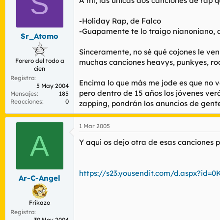
S
A mí, las únicas dos canciones de rap 
-Holiday Rap, de Falco
-Guapamente te lo traigo nianoniano, 
Sr_Atomo
Sinceramente, no sé qué cojones le ven 
Forero del todo a
muchas canciones heavys, punkyes, rock
cien
Registro
Encima lo que más me jode es que no ve
5 May 2004
pero dentro de 15 años los jóvenes verá
Mensajes
185
Reacciones
0
zapping, pondrán los anuncios de gente 
1 Mar 2005
A
Y aqui os dejo otra de esas canciones p
https://s23.yousendit.com/d.aspx?
Ar-C-Angel
Frikazo
Registro
30 Nov 2004