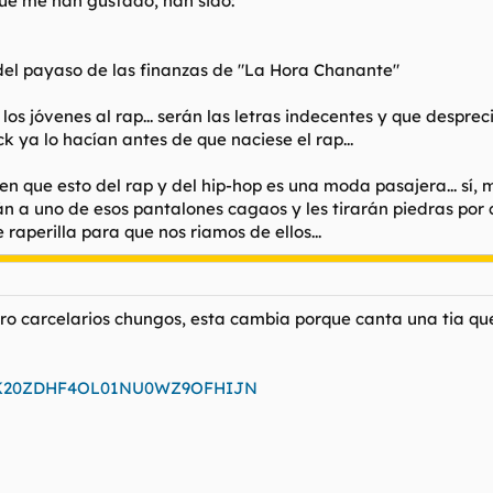
que me han gustado, han sido:
del payaso de las finanzas de "La Hora Chanante"
los jóvenes al rap... serán las letras indecentes y que despre
 ya lo hacían antes de que naciese el rap...
n que esto del rap y del hip-hop es una moda pasajera... sí
n a uno de esos pantalones cagaos y les tirarán piedras por 
raperilla para que nos riamos de ellos...
ro carcelarios chungos, esta cambia porque canta una tia que 
id=0K20ZDHF4OL01NU0WZ9OFHIJN