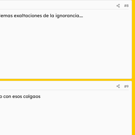
#8
emas exaltaciones de la ignorancia....
#9
o con esos colgaos