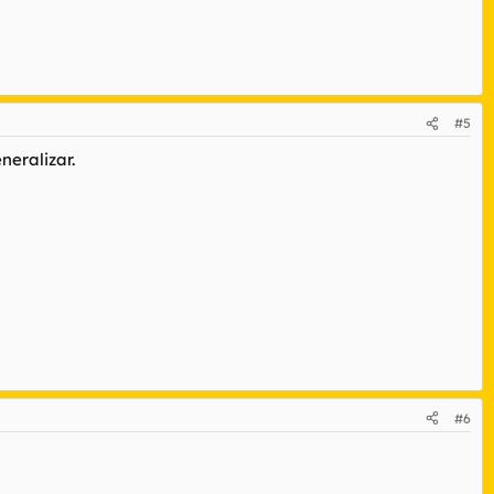
#5
neralizar.
#6