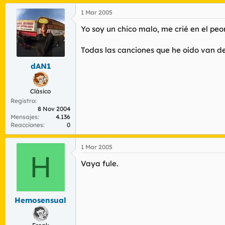
1 Mar 2005
Yo soy un chico malo, me crié en el pe
Todas las canciones que he oído van de
dAN1
Clásico
Registro
8 Nov 2004
Mensajes
4.136
Reacciones
0
1 Mar 2005
H
Vaya fule.
Hemosensual