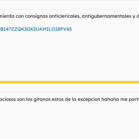
 mierda con consignas anticlericales, antigubernamentales y d
d=24B147ZZQK3DX2UAMILOI8PV65
aciosos son los gitanos estos de la excepcion hahaha me part