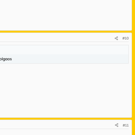
#10
olgaos
#11