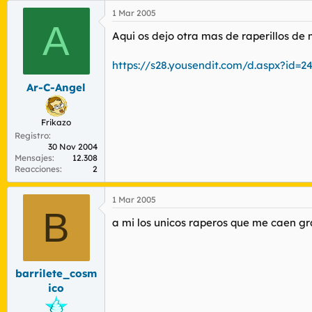
1 Mar 2005
A
Aqui os dejo otra mas de raperillos de
https://s28.yousendit.com/d.aspx?i
Ar-C-Angel
Frikazo
Registro
30 Nov 2004
Mensajes
12.308
Reacciones
2
1 Mar 2005
B
a mi los unicos raperos que me caen gr
barrilete_cosm
ico