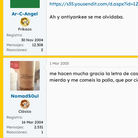
r
n
https://s35.yousendit.com/d.aspx?i
d
i
Ar-C-Angel
e
c
Ah y antiyankee se me olvidaba.
l
i
t
o
Frikazo
e
Registro
m
30 Nov 2004
a
Mensajes
12.308
Reacciones
2
1 Mar 2005
me hacen mucha gracia la letra de casi 
mierda y me comeis la polla, que por c
NomadS0ul
Clásico
Registro
16 Mar 2004
Mensajes
2.531
Reacciones
1