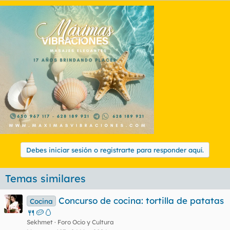
t
o
e
m
a
Debes iniciar sesión o registrarte para responder aquí.
Temas similares
Concurso de cocina: tortilla de patatas
Cocina
🍴🥔🥚
Sekhmet
Foro Ocio y Cultura