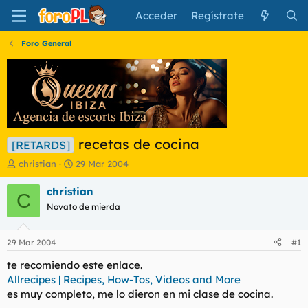
Acceder
Regístrate
Foro General
recetas de cocina
[RETARDS]
I
F
christian
29 Mar 2004
n
e
i
c
christian
C
c
h
Novato de mierda
i
a
a
d
d
e
29 Mar 2004
#1
o
i
r
n
te recomiendo este enlace.
d
i
Allrecipes | Recipes, How-Tos, Videos and More
e
c
es muy completo, me lo dieron en mi clase de cocina.
l
i