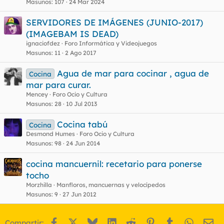
Masunos
107
24 Mar 2024
SERVIDORES DE IMÁGENES (JUNIO-2017)
(IMAGEBAM IS DEAD)
ignaciofdez
Foro Informática y Videojuegos
Masunos
11
2 Ago 2017
Agua de mar para cocinar , agua de
Cocina
mar para curar.
Mencey
Foro Ocio y Cultura
Masunos
28
10 Jul 2013
Cocina tabú
Cocina
Desmond Humes
Foro Ocio y Cultura
Masunos
98
24 Jun 2014
cocina mancuernil: recetario para ponerse
tocho
Morzhilla
Manfloros, mancuernas y velocípedos
Masunos
9
27 Jun 2012
Facebook
X
Bluesky
LinkedIn
Reddit
Pinterest
Tumblr
WhatsA
Em
Compartir: