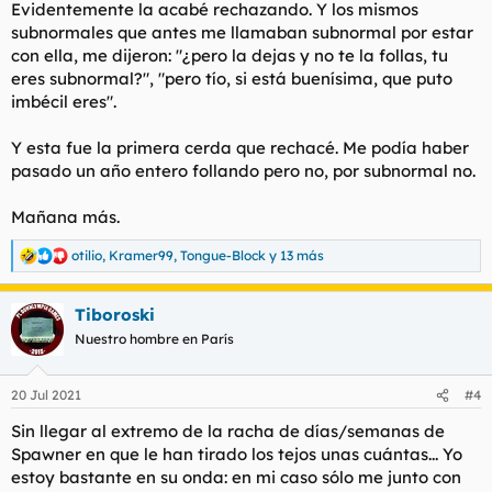
Evidentemente la acabé rechazando. Y los mismos
subnormales que antes me llamaban subnormal por estar
con ella, me dijeron: "¿pero la dejas y no te la follas, tu
eres subnormal?", "pero tío, si está buenísima, que puto
imbécil eres".
Y esta fue la primera cerda que rechacé. Me podía haber
pasado un año entero follando pero no, por subnormal no.
Mañana más.
otilio
,
Kramer99
,
Tongue-Block
y 13 más
R
e
a
Tiboroski
c
c
Nuestro hombre en París
i
o
n
20 Jul 2021
#4
e
s
Sin llegar al extremo de la racha de días/semanas de
:
Spawner en que le han tirado los tejos unas cuántas... Yo
estoy bastante en su onda: en mi caso sólo me junto con