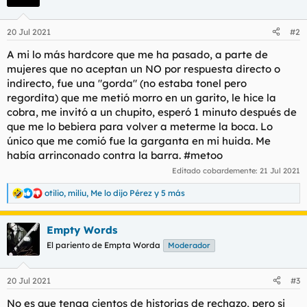
i
o
n
20 Jul 2021
#2
e
s
A mi lo más hardcore que me ha pasado, a parte de
:
mujeres que no aceptan un NO por respuesta directo o
indirecto, fue una "gorda" (no estaba tonel pero
regordita) que me metió morro en un garito, le hice la
cobra, me invitó a un chupito, esperó 1 minuto después de
que me lo bebiera para volver a meterme la boca. Lo
único que me comió fue la garganta en mi huida. Me
había arrinconado contra la barra. #metoo
Editado cobardemente:
21 Jul 2021
otilio
,
miliu
,
Me lo dijo Pérez
y 5 más
R
e
a
Empty Words
c
c
El pariento de Empta Worda
Moderador
i
o
n
20 Jul 2021
#3
e
s
No es que tenga cientos de historias de rechazo, pero si