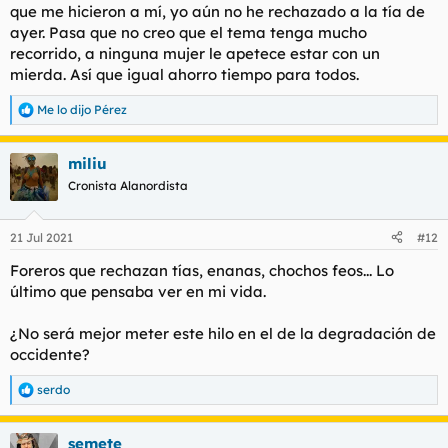
que me hicieron a mí, yo aún no he rechazado a la tía de
ayer. Pasa que no creo que el tema tenga mucho
recorrido, a ninguna mujer le apetece estar con un
mierda. Así que igual ahorro tiempo para todos.
Me lo dijo Pérez
R
e
a
miliu
c
c
Cronista Alanordista
i
o
n
21 Jul 2021
#12
e
s
Foreros que rechazan tías, enanas, chochos feos... Lo
:
último que pensaba ver en mi vida.
¿No será mejor meter este hilo en el de la degradación de
occidente?
serdo
R
e
a
semete
c