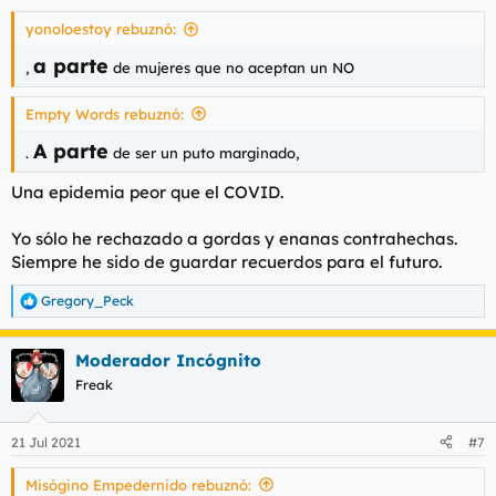
s
yonoloestoy rebuznó:
:
a parte
,
de mujeres que no aceptan un NO
Empty Words rebuznó:
A parte
.
de ser un puto marginado,
Una epidemia peor que el COVID.
Yo sólo he rechazado a gordas y enanas contrahechas.
Siempre he sido de guardar recuerdos para el futuro.
Gregory_Peck
R
e
a
Moderador Incógnito
c
c
Freak
i
o
n
21 Jul 2021
#7
e
s
Misógino Empedernido rebuznó:
: