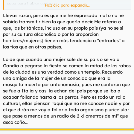
copa para hablar contigo.
Haz clic para expandir...
He tenido varios encontronazos de este tipo con moheres que
pretendían que les pagase una copa por, literalmente, su puta
Llevas razón, pero es que me he expresado mal o no he
cara. Los ingleses, en general, suelen pagar para ser unos
sabido transmitir bien lo que quería decir. Me refería a
gentleman, otros titubean y otros, como yo, las invito a
que, las británicas, incluso en su propio país (ya no se si
comerse la tapa que viene siendo mi polla y que se paguen
por su cultura alcoholica o por la proporcion
ellas las copas. "I dont pay for women" works like a charm. Se
hombres/mujeres) tienen más tendencia a "entrarles" a
sienten entre tremendamente ofendidas y se les hacen los ojos
los tios que en otros países.
chiribitas ante tal personalidad. Si no pueden pagar las copas
que no salgan y si quieren cobrar que digan los precios desde
el principio.
Lo de que cuando una mujer sale de su país o se va a
Gandía a pegarse la fiesta se comen la mitad de los rabos
de la ciudad es una verdad como un templo. Recuerdo
una amiga de la mujer de un conocido que era la
mosquita muerta por antonomasia, pues me contaron que
se fue a Italia y casi la echan del país porque se iba a
acabar follando hasta a los perros. Pero es todo un rollo
cultural, ellas piensan "aquí que no me conoce nadie y por
el que dirán me voy a follar a todo organismo pluricelular
que pase a menos de un radio de 2 kilometros de mi" que
asco coño...