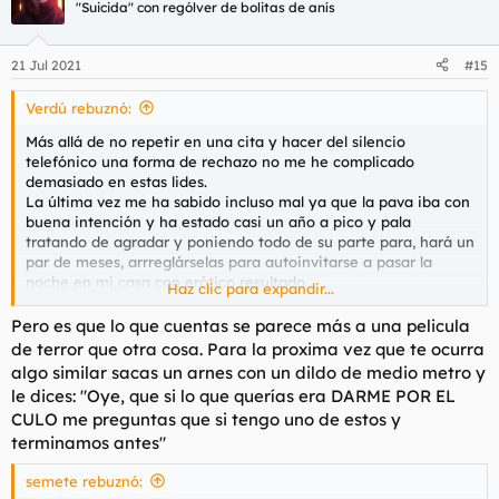
c
"Suicida" con rególver de bolitas de anís
i
o
n
21 Jul 2021
#15
e
s
Verdú rebuznó:
:
Más allá de no repetir en una cita y hacer del silencio
telefónico una forma de rechazo no me he complicado
demasiado en estas lides.
La última vez me ha sabido incluso mal ya que la pava iba con
buena intención y ha estado casi un año a pico y pala
tratando de agradar y poniendo todo de su parte para, hará un
par de meses, arrreglárselas para autoinvitarse a pasar la
noche en mi casa con erótico resultado.
Haz clic para expandir...
Entre que siendo viernes y tener el lomo caliente de toda la
semana de trabajo y que la hembra no me acaba de convencer
Pero es que lo que cuentas se parece más a una pelicula
lo de follar con desgana no ha sido recomendable por el
de terror que otra cosa. Para la proxima vez que te ocurra
desequilibrio esfuerzo/recompensa que supone.
algo similar sacas un arnes con un dildo de medio metro y
Nada más entrar ya poniendo pegas a todo, la pasta (comida)
le dices: "Oye, que si lo que querías era DARME POR EL
que es lo que tenía ya que la compra la iba a hacer ese día y
CULO me preguntas que si tengo uno de estos y
por estar ella esperando no pude no le gusta, la casa le parecía
terminamos antes"
fría estando ya entrado Mayo con temperaturas casi
veraniegas, el sofá incómodo, el colchón duro y los
semete rebuznó:
preservativos que tenía a punto de caducar que son de esos