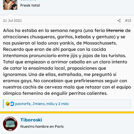
c
Freak total
i
o
n
21 Jul 2021
#13
e
s
Años ha estaba en la semana negra (una feria
literaria
de
:
atracciones chusqueras, garitos, kebabs y gentuza) y se
nos pusieron al lado unas yankis, de Massachussets.
Recuerdo que eran de ahí porque con la cocida
intentamos pronunciarlo entre jijis y jajas de las turistas.
Total que empiezan a arrimar cebolla en un claro intento
de catar la ensaimada local, proposiciones que
ignoramos. Una de ellas, extrañada, me preguntó si
eramos gays. No concebian que prefiriesemos seguir con
nuestros cachis de cerveza mala que retozar con el equipo
olímpico femenino de engullir perritos calientes.
pastorfe
,
Jmiero
,
miliu
y 2 más
R
e
a
Tiboroski
c
c
Nuestro hombre en París
i