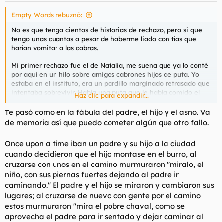
que si realmente lo intentas con él, lo conseguirás. Insiste un
poco y ya verás".
Empty Words rebuznó:
No es que tenga cientos de historias de rechazo, pero si que
El resto de la noche lo pasé libre, feliz, y mi hamijo en la
tengo unas cuantas a pesar de haberme liado con tías que
amargura total. Fueron HORAS intentando esconderse de una
harían vomitar a las cabras.
forma u otra y al final tuvimos que irnos porque no había
forma de que le soltara
Mi primer rechazo fue el de Natalia, me suena que ya lo conté
por aquí en un hilo sobre amigos cabrones hijos de puta. Yo
estaba en el instituto, era un pardillo marginado retrasado que
intentaba sobrevivir. Había una puta que le había comido el
Haz clic para expandir...
rabo a medio instituto, o eso decían. Era Natalia. Me invitó a su
cumpleaños, no sé porqué. El caso es que ella iba detrás de
Te pasó como en la fábula del padre, el hijo y el asno. Va
uno que la trató como escoria, y cuando todos se fueron se
de memoria así que puedo cometer algún que otro fallo.
quedó hecha polvo sola en un parque y allí estaba yo para
consolarla. Le hice reír y nos enrollamos. A la semana siguiente
Once upon a time iban un padre y su hijo a la ciudad
lo sabía medio instituto, y a mí me daba mucho reparo. A parte
cuando decidieron que el hijo montase en el burro, al
de ser un puto marginado, ahora me había liado con la puta
cruzarse con unos en el camino murmuraron "miralo, el
oficial. Ella se sentaba conmigo y me buscaba, pero yo no
podía con la presión. Los conocidos, porque eso no eran
niño, con sus piernas fuertes dejando al padre ir
amigos ni mierda, me decían: "que puto asco, estás con Natalia
caminando." El padre y el hijo se miraron y cambiaron sus
comiendo babas de otros, puto imbécil", "pero tú sabes lo puta
lugares; al cruzarse de nuevo con gente por el camino
que es, subnormal?".
estos murmuraron "mira el pobre chaval, como se
aprovecha el padre para ir sentado y dejar caminar al
Evidentemente la acabé rechazando. Y los mismos