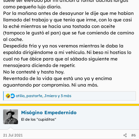
suele ser elevado por mi afición a tomar duchas largas
como pequeño lujo diario.
Por la mañana antes de desayunar le dije que me habían
llamado del trabajo y que tenía que irme, con lo que casi
la eché mientras se hacía una tostada con aceite
(tampoco le gustó el pan) que se fue comiendo de camino
al coche.
Despedida fría y ya nos veremos mientras le daba la
espalda dirigiéndome a mi vehículo. Ni beso ni hostias lo
cual no fue óbice para que al sábado siguiente me
mensajeara diciendo de repetir.
No le contesté y hasta hoy.
Reventado de la vida que está uno ya y encima
aguantando por compromiso. Ni una más.
otilio
,
pastorfe
,
Jmiero
y 3 más
R
e
a
Misógino Empedernido
c
c
El de los "cupiditos"
i
o
n
21 Jul 2021
#6
e