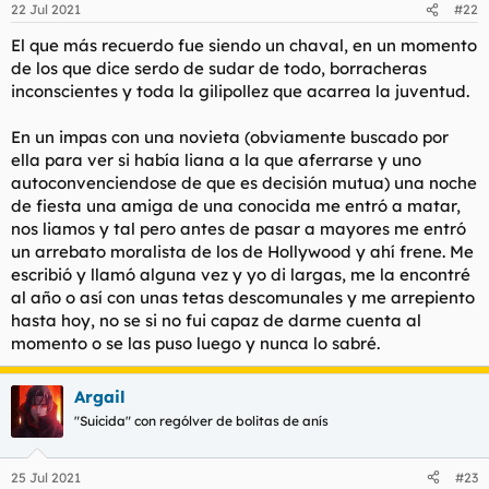
22 Jul 2021
#22
e
s
El que más recuerdo fue siendo un chaval, en un momento
:
de los que dice serdo de sudar de todo, borracheras
inconscientes y toda la gilipollez que acarrea la juventud.
En un impas con una novieta (obviamente buscado por
ella para ver si había liana a la que aferrarse y uno
autoconvenciendose de que es decisión mutua) una noche
de fiesta una amiga de una conocida me entró a matar,
nos liamos y tal pero antes de pasar a mayores me entró
un arrebato moralista de los de Hollywood y ahí frene. Me
escribió y llamó alguna vez y yo di largas, me la encontré
al año o así con unas tetas descomunales y me arrepiento
hasta hoy, no se si no fui capaz de darme cuenta al
momento o se las puso luego y nunca lo sabré.
Argail
"Suicida" con rególver de bolitas de anís
25 Jul 2021
#23