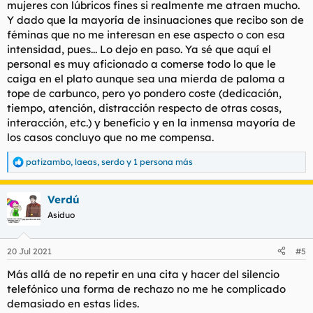
mujeres con lúbricos fines si realmente me atraen mucho.
Y dado que la mayoría de insinuaciones que recibo son de
féminas que no me interesan en ese aspecto o con esa
intensidad, pues... Lo dejo en paso. Ya sé que aquí el
personal es muy aficionado a comerse todo lo que le
caiga en el plato aunque sea una mierda de paloma a
tope de carbunco, pero yo pondero coste (dedicación,
tiempo, atención, distracción respecto de otras cosas,
interacción, etc.) y beneficio y en la inmensa mayoría de
los casos concluyo que no me compensa.
patizambo
,
laeas
,
serdo
y 1 persona más
R
e
a
Verdú
c
c
Asiduo
i
o
n
20 Jul 2021
#5
e
s
Más allá de no repetir en una cita y hacer del silencio
:
telefónico una forma de rechazo no me he complicado
demasiado en estas lides.