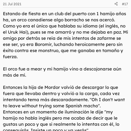
n
21 Jul 2021
#17
e
s
Estando de fiesta en un club del puerto con 1 hamijo años
:
ha, un orco canadiense algo borracho se nos acercó.
Como yo era el único que hablaba su idioma (el inglés, no
el Uruk Hai), pues se me amarró y no me dejaba en paz. Mi
amigo por detrás se reía de mis intentos de zafarme se
ese ser, yo era Boromir, luchando heroicamente pero sin
éxito contra ese monstruo, que me ganaba en tamaño y
fuerza.
El orco fue a mear y mi hamijo vino a descojonarse aún
más de mí.
Entonces la hija de Mordor volvió de descargar lo que
fuera que llevaba dentro y volvió a la carga, cada vez
intentando tema más descaradamente. "Oh I don't want
to leave without trying some Spanish macho".
Entonces en un momento de iluminación le dije "my
hamijo no habla inglés pero me acaba de decir que le
gustas un poco y que si realmente lo intentas con él, lo
conseguirás. Insiste un poco y ya verás".