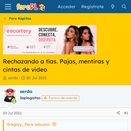
Acceder
Regístrate
Foro Rapiñas
Rechazando a tías. Pajas, mentiras y
cintas de video
I
F
serdo
20 Jul 2021
n
e
i
c
serdo
c
h
Soplagaitas
Forero de mierda
i
a
a
d
d
e
20 Jul 2021
#1
o
i
r
n
Gregory_Peck rebuznó:
d
i
e
c