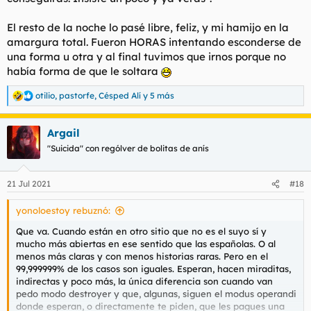
El resto de la noche lo pasé libre, feliz, y mi hamijo en la
amargura total. Fueron HORAS intentando esconderse de
una forma u otra y al final tuvimos que irnos porque no
había forma de que le soltara
otilio
,
pastorfe
,
Césped Alí
y 5 más
R
e
a
Argail
c
c
"Suicida" con rególver de bolitas de anís
i
o
n
21 Jul 2021
#18
e
s
yonoloestoy rebuznó:
:
Que va. Cuando están en otro sitio que no es el suyo sí y
mucho más abiertas en ese sentido que las españolas. O al
menos más claras y con menos historias raras. Pero en el
99,999999% de los casos son iguales. Esperan, hacen miraditas,
indirectas y poco más, la única diferencia son cuando van
pedo modo destroyer y que, algunas, siguen el modus operandi
donde esperan, o directamente te piden, que les pagues una