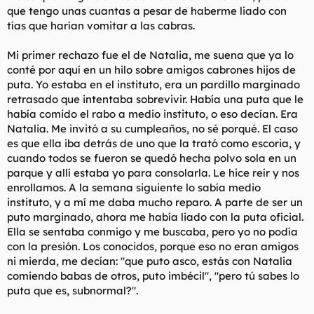
:
que tengo unas cuantas a pesar de haberme liado con
tías que harían vomitar a las cabras.
Mi primer rechazo fue el de Natalia, me suena que ya lo
conté por aquí en un hilo sobre amigos cabrones hijos de
puta. Yo estaba en el instituto, era un pardillo marginado
retrasado que intentaba sobrevivir. Había una puta que le
había comido el rabo a medio instituto, o eso decían. Era
Natalia. Me invitó a su cumpleaños, no sé porqué. El caso
es que ella iba detrás de uno que la trató como escoria, y
cuando todos se fueron se quedó hecha polvo sola en un
parque y allí estaba yo para consolarla. Le hice reír y nos
enrollamos. A la semana siguiente lo sabía medio
instituto, y a mí me daba mucho reparo. A parte de ser un
puto marginado, ahora me había liado con la puta oficial.
Ella se sentaba conmigo y me buscaba, pero yo no podía
con la presión. Los conocidos, porque eso no eran amigos
ni mierda, me decían: "que puto asco, estás con Natalia
comiendo babas de otros, puto imbécil", "pero tú sabes lo
puta que es, subnormal?".