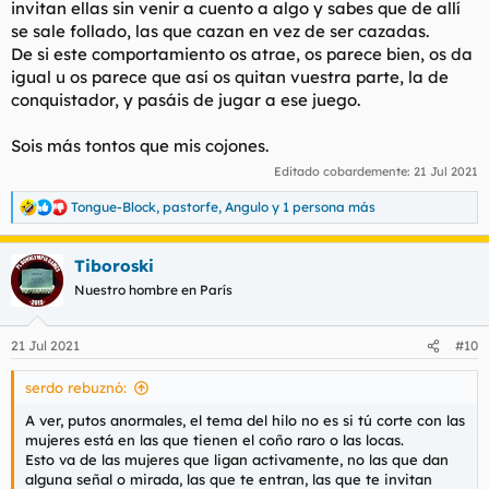
invitan ellas sin venir a cuento a algo y sabes que de allí
se sale follado, las que cazan en vez de ser cazadas.
De si este comportamiento os atrae, os parece bien, os da
igual u os parece que así os quitan vuestra parte, la de
conquistador, y pasáis de jugar a ese juego.
Sois más tontos que mis cojones.
Editado cobardemente:
21 Jul 2021
Tongue-Block
,
pastorfe
,
Angulo
y 1 persona más
R
e
a
Tiboroski
c
c
Nuestro hombre en París
i
o
n
21 Jul 2021
#10
e
s
serdo rebuznó:
:
A ver, putos anormales, el tema del hilo no es si tú corte con las
mujeres está en las que tienen el coño raro o las locas.
Esto va de las mujeres que ligan activamente, no las que dan
alguna señal o mirada, las que te entran, las que te invitan