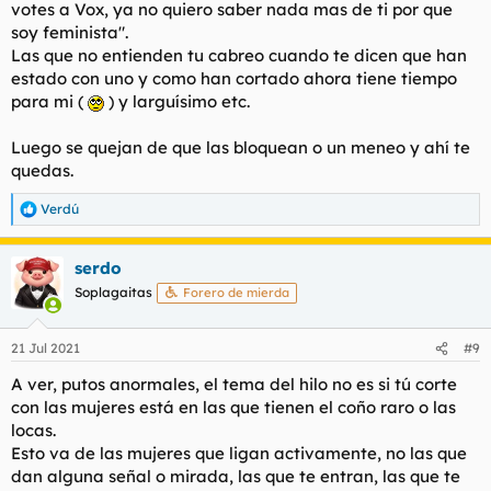
votes a Vox, ya no quiero saber nada mas de ti por que
soy feminista".
Las que no entienden tu cabreo cuando te dicen que han
estado con uno y como han cortado ahora tiene tiempo
para mi (
) y larguísimo etc.
Luego se quejan de que las bloquean o un meneo y ahí te
quedas.
Verdú
R
e
a
serdo
c
c
Soplagaitas
Forero de mierda
i
o
n
21 Jul 2021
#9
e
s
A ver, putos anormales, el tema del hilo no es si tú corte
:
con las mujeres está en las que tienen el coño raro o las
locas.
Esto va de las mujeres que ligan activamente, no las que
dan alguna señal o mirada, las que te entran, las que te