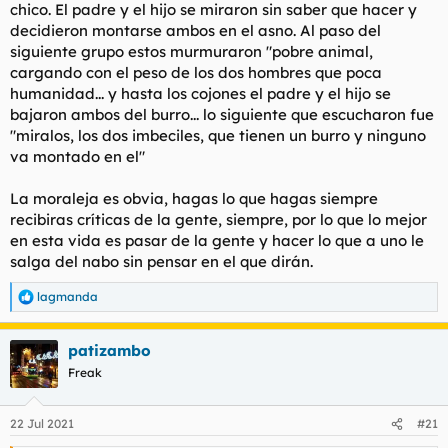
chico. El padre y el hijo se miraron sin saber que hacer y
subnormales que antes me llamaban subnormal por estar con
ella, me dijeron: "¿pero la dejas y no te la follas, tu eres
decidieron montarse ambos en el asno. Al paso del
subnormal?", "pero tío, si está buenísima, que puto imbécil
siguiente grupo estos murmuraron "pobre animal,
eres".
cargando con el peso de los dos hombres que poca
humanidad... y hasta los cojones el padre y el hijo se
Y esta fue la primera cerda que rechacé. Me podía haber
bajaron ambos del burro... lo siguiente que escucharon fue
pasado un año entero follando pero no, por subnormal no.
"miralos, los dos imbeciles, que tienen un burro y ninguno
Mañana más.
va montado en el"
La moraleja es obvia, hagas lo que hagas siempre
recibiras críticas de la gente, siempre, por lo que lo mejor
en esta vida es pasar de la gente y hacer lo que a uno le
salga del nabo sin pensar en el que dirán.
lagmanda
R
e
a
patizambo
c
c
Freak
i
o
n
22 Jul 2021
#21
e
s