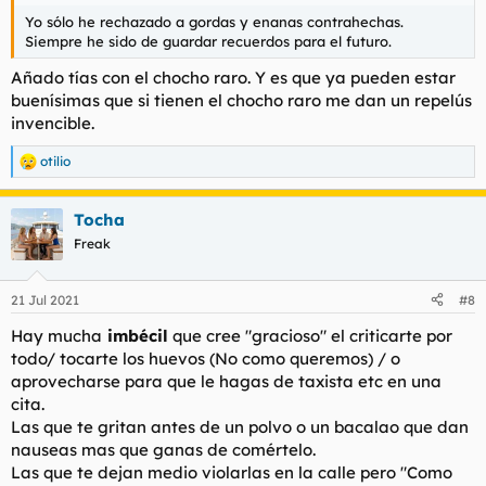
Yo sólo he rechazado a gordas y enanas contrahechas.
Siempre he sido de guardar recuerdos para el futuro.
Añado tías con el chocho raro. Y es que ya pueden estar
buenísimas que si tienen el chocho raro me dan un repelús
invencible.
otilio
R
e
a
Tocha
c
c
Freak
i
o
n
21 Jul 2021
#8
e
s
Hay mucha
imbécil
que cree
"gracioso"
el criticarte por
:
todo/ tocarte los huevos (No como queremos) / o
aprovecharse para que le hagas de taxista etc en una
cita.
Las que te gritan antes de un polvo o un bacalao que dan
nauseas mas que ganas de comértelo.
Las que te dejan medio violarlas en la calle pero
"Como