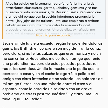
con relieve le arañaban el coño.
Años ha estaba en la semana negra (una feria
literaria
de
Iba a mear cada cinco minutos, por los nervios, decía. Y tiraba
atracciones chusqueras, garitos, kebabs y gentuza) y se nos
de la cadena antes y después de mear lo cual ya me
pusieron al lado unas yankis, de Massachussets. Recuerdo que
mosqueada por el gasto de agua que ya de por sí suele ser
eran de ahí porque con la cocida intentamos pronunciarlo
elevado por mi afición a tomar duchas largas como pequeño
entre jijis y jajas de las turistas. Total que empiezan a arrimar
lujo diario.
cebolla en un claro intento de catar la ensaimada local,
Por la mañana antes de desayunar le dije que me habían
proposiciones que ignoramos. Una de ellas, extrañada, me
llamado del trabajo y que tenía que irme, con lo que casi la
preguntó si eramos gays. No concebian que prefiriesemos
Haz clic para expandir...
eché mientras se hacía una tostada con aceite (tampoco le
seguir con nuestros cachis de cerveza mala que retozar con el
gustó el pan) que se fue comiendo de camino al coche.
equipo olímpico femenino de engullir perritos calientes.
Esas eran de la vieja escuela, según tengo entendido las
Despedida fría y ya nos veremos mientras le daba la espalda
guiris, las Brithish en concreto son muy de tirar la caña...
dirigiéndome a mi vehículo. Ni beso ni hostias lo cual no fue
óbice para que al sábado siguiente me mensajeara diciendo
pero claro, si no te las calzas es que eres marica y no un
de repetir.
tío con criterio. Hace años me contó un amigo que tenía
No le contesté y hasta hoy.
una pretendienta... pero de estas pesadas pesadas (en
Reventado de la vida que está uno ya y encima aguantando
todos los sentidos). Un día la muchacha le pedió que la
por compromiso. Ni una más.
acercase a casa y en el coche le agarró la polla a mi
amigo con clara intención de no soltarla; las palabras de
mi amigo fueron, con una mirada entre el asco y el
espanto, como la cara de un soldado con un grave
problema de stress post traumático "... y claro... me... la
tuve... que .... fo... follar".