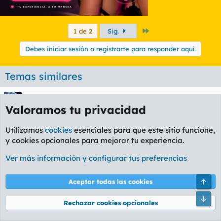
Último
1 de 2
Sig.
Debes iniciar sesión o registrarte para responder aquí.
Temas similares
El esperado hilo de las vecinas folladoras -
Valoramos tu privacidad
GAES presenta: Sexo, mentiras y cintas TDK
de los chinos
Utilizamos
cookies
esenciales para que este sitio funcione,
Apofis
Foro General
Masunos
43
26 Mar 2020
y cookies opcionales para mejorar tu experiencia.
Ver más información y configurar tus preferencias
Fin del mundo. A quién beneficia y por qué. La
profecía de Malaquías.
Blood
Foro General
Arri
Aceptar todas las cookies
Masunos
85
31 Jul 2025
Pie
Rechazar cookies opcionales
El auténtico hilo de hamos: rechazando
hembras