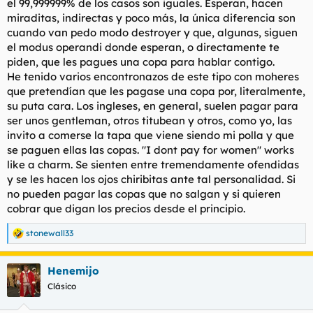
el 99,999999% de los casos son iguales. Esperan, hacen
miraditas, indirectas y poco más, la única diferencia son
cuando van pedo modo destroyer y que, algunas, siguen
el modus operandi donde esperan, o directamente te
piden, que les pagues una copa para hablar contigo.
He tenido varios encontronazos de este tipo con moheres
que pretendían que les pagase una copa por, literalmente,
su puta cara. Los ingleses, en general, suelen pagar para
ser unos gentleman, otros titubean y otros, como yo, las
invito a comerse la tapa que viene siendo mi polla y que
se paguen ellas las copas. "I dont pay for women" works
like a charm. Se sienten entre tremendamente ofendidas
y se les hacen los ojos chiribitas ante tal personalidad. Si
no pueden pagar las copas que no salgan y si quieren
cobrar que digan los precios desde el principio.
stonewall33
R
e
a
Henemijo
c
c
Clásico
i
o