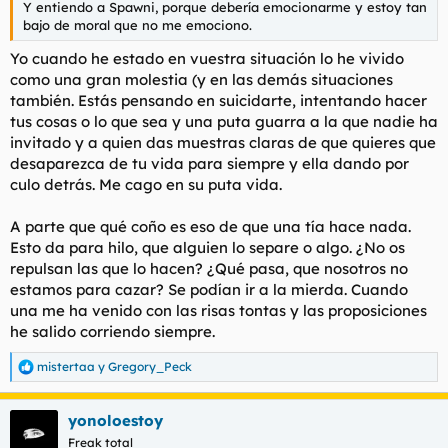
Y entiendo a Spawni, porque debería emocionarme y estoy tan
l
i
bajo de moral que no me emociono.
t
o
e
Yo cuando he estado en vuestra situación lo he vivido
m
como una gran molestia (y en las demás situaciones
a
también. Estás pensando en suicidarte, intentando hacer
tus cosas o lo que sea y una puta guarra a la que nadie ha
invitado y a quien das muestras claras de que quieres que
desaparezca de tu vida para siempre y ella dando por
culo detrás. Me cago en su puta vida.
A parte que qué coño es eso de que una tía hace nada.
Esto da para hilo, que alguien lo separe o algo. ¿No os
repulsan las que lo hacen? ¿Qué pasa, que nosotros no
estamos para cazar? Se podían ir a la mierda. Cuando
una me ha venido con las risas tontas y las proposiciones
he salido corriendo siempre.
mistertaa
y
Gregory_Peck
R
e
a
yonoloestoy
c
c
Freak total