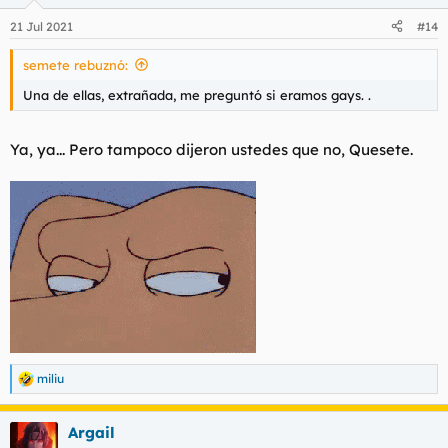
o
n
21 Jul 2021
#14
e
s
semete rebuznó:
:
Una de ellas, extrañada, me preguntó si eramos gays. .
Ya, ya... Pero tampoco dijeron ustedes que no, Quesete.
miliu
R
e
a
Argail
c