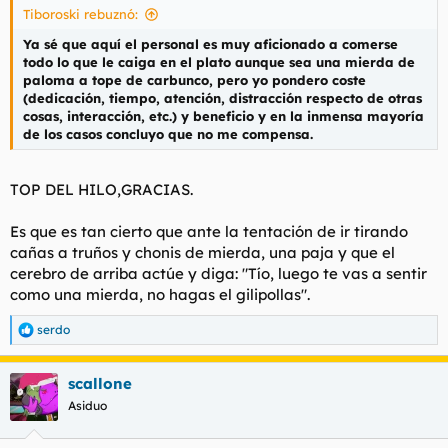
Tiboroski rebuznó:
:
Ya sé que aquí el personal es muy aficionado a comerse
todo lo que le caiga en el plato aunque sea una mierda de
paloma a tope de carbunco, pero yo pondero coste
(dedicación, tiempo, atención, distracción respecto de otras
cosas, interacción, etc.) y beneficio y en la inmensa mayoría
de los casos concluyo que no me compensa.
TOP DEL HILO,GRACIAS.
Es que es tan cierto que ante la tentación de ir tirando
cañas a truños y chonis de mierda, una paja y que el
cerebro de arriba actúe y diga: "Tío, luego te vas a sentir
como una mierda, no hagas el gilipollas".
serdo
R
e
a
scallone
c
c
Asiduo
i
o
n