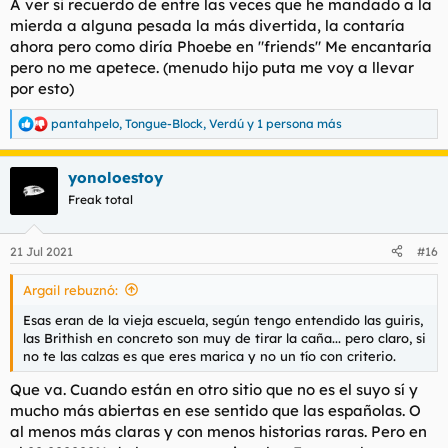
A ver si recuerdo de entre las veces que he mandado a la
mierda a alguna pesada la más divertida, la contaría
ahora pero como diría Phoebe en "friends" Me encantaría
pero no me apetece. (menudo hijo puta me voy a llevar
por esto)
pantahpelo
,
Tongue-Block
,
Verdú
y 1 persona más
R
e
a
yonoloestoy
c
c
Freak total
i
o
n
21 Jul 2021
#16
e
s
Argail rebuznó:
:
Esas eran de la vieja escuela, según tengo entendido las guiris,
las Brithish en concreto son muy de tirar la caña... pero claro, si
no te las calzas es que eres marica y no un tío con criterio.
Que va. Cuando están en otro sitio que no es el suyo sí y
mucho más abiertas en ese sentido que las españolas. O
al menos más claras y con menos historias raras. Pero en