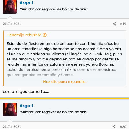
Argail
"Suicida" con rególver de bolitas de anís
21 Jul 2021
#19
Henemijo rebuznó:
Estando de fiesta en un club del puerto con 1 hamijo años ha,
un orco canadiense algo borracho se nos acercó. Como yo era
el único que hablaba su idioma (el inglés, no el Uruk Hai), pues
se me amarró y no me dejaba en paz. Mi amigo por detrás se
reía de mis intentos de zafarme se ese ser, yo era Boromir,
luchando heroicamente pero sin éxito contra ese monstruo,
que me ganaba en tamaño y fuerza.
Haz clic para expandir...
El orco fue a mear y mi hamijo vino a descojonarse aún más de
mí.
con amigos como tu....
Entonces la hija de Mordor volvió de descargar lo que fuera
Argail
que llevaba dentro y volvió a la carga, cada vez intentando
tema más descaradamente. "Oh I don't want to leave without
"Suicida" con rególver de bolitas de anís
trying some Spanish macho".
Entonces en un momento de iluminación le dije "my hamijo no
habla inglés pero me acaba de decir que le gustas un poco y
21 Jul 2021
#20