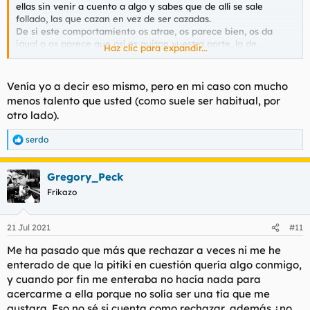
ellas sin venir a cuento a algo y sabes que de allí se sale
follado, las que cazan en vez de ser cazadas.
De si este comportamiento os atrae, os parece bien, os da
igual o os parece que así os quitan vuestra parte, la de
Haz clic para expandir...
conquistador, y pasáis de jugar a ese juego.
Sois más tontos que mis cojones.
Venía yo a decir eso mismo, pero en mi caso con mucho
menos talento que usted (como suele ser habitual, por
otro lado).
serdo
R
e
a
Gregory_Peck
c
c
Frikazo
i
o
n
21 Jul 2021
#11
e
s
Me ha pasado que más que rechazar a veces ni me he
:
enterado de que la pitiki en cuestión quería algo conmigo,
y cuando por fin me enteraba no hacía nada para
acercarme a ella porque no solía ser una tía que me
gustara. Eso no sé si cuenta como rechazar, además ¿no