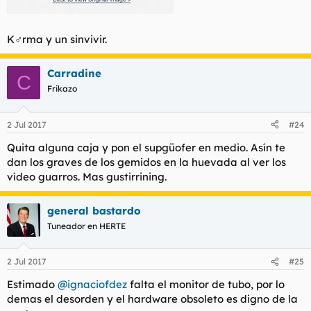
K♂rma y un sinvivir.
Carradine
C
Frikazo
2 Jul 2017
#24
Quita alguna caja y pon el supgüofer en medio. Asín te
dan los graves de los gemidos en la huevada al ver los
vídeo guarros. Mas gustirrining.
general bastardo
Tuneador en HERTE
2 Jul 2017
#25
Estimado
@ignaciofdez
falta el monitor de tubo, por lo
demas el desorden y el hardware obsoleto es digno de la