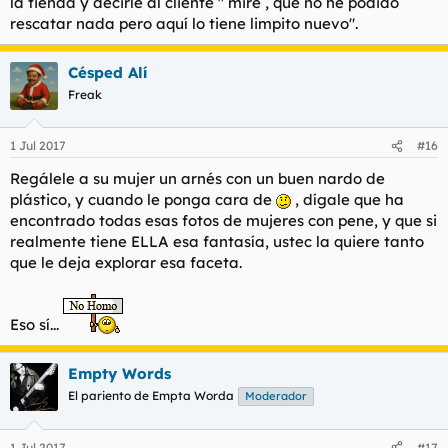
la tienda y decirle al cliente " mire , que no he podido
rescatar nada pero aquí lo tiene limpito nuevo".
Césped Alí
Freak
1 Jul 2017
#16
Regálele a su mujer un arnés con un buen nardo de
plástico, y cuando le ponga cara de
, dígale que ha
encontrado todas esas fotos de mujeres con pene, y que si
realmente tiene ELLA esa fantasía, ustec la quiere tanto
que le deja explorar esa faceta.
Eso sí...
Empty Words
El pariento de Empta Worda
Moderador
1 Jul 2017
#17