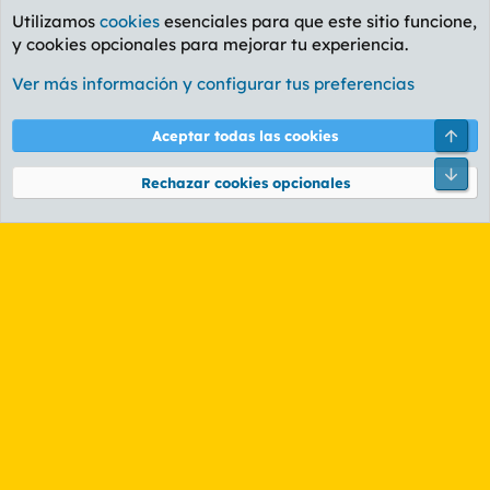
Utilizamos
cookies
esenciales para que este sitio funcione,
y cookies opcionales para mejorar tu experiencia.
Foro General
Ver más información y configurar tus preferencias
Cookies
PL OLDSTYLE AMARILLO
Cambiar fuente
Español (ES)
Arri
Aceptar todas las cookies
Contáctanos
Términos y reglas
Política de privacidad
Ayuda
R
Pie
S
Rechazar cookies opcionales
S
®
Community platform by XenForo
© 2010-2026 XenForo Ltd.