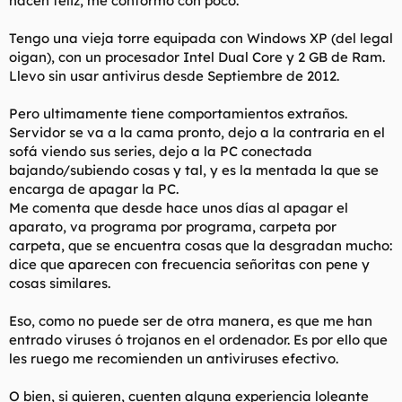
hacen feliz, me conformo con poco.
t
o
e
Tengo una vieja torre equipada con Windows XP (del legal
m
a
oigan), con un procesador Intel Dual Core y 2 GB de Ram.
Llevo sin usar antivirus desde Septiembre de 2012.
Pero ultimamente tiene comportamientos extraños.
Servidor se va a la cama pronto, dejo a la contraria en el
sofá viendo sus series, dejo a la PC conectada
bajando/subiendo cosas y tal, y es la mentada la que se
encarga de apagar la PC.
Me comenta que desde hace unos días al apagar el
aparato, va programa por programa, carpeta por
carpeta, que se encuentra cosas que la desgradan mucho:
dice que aparecen con frecuencia señoritas con pene y
cosas similares.
Eso, como no puede ser de otra manera, es que me han
entrado viruses ó trojanos en el ordenador. Es por ello que
les ruego me recomienden un antiviruses efectivo.
O bien, si quieren, cuenten alguna experiencia loleante