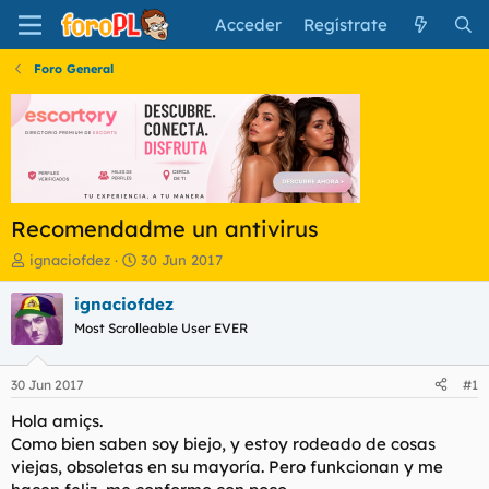
Acceder
Regístrate
Foro General
Recomendadme un antivirus
I
F
ignaciofdez
30 Jun 2017
n
e
i
c
ignaciofdez
c
h
Most Scrolleable User EVER
i
a
a
d
d
e
30 Jun 2017
#1
o
i
r
n
Hola amiçs.
d
i
Como bien saben soy biejo, y estoy rodeado de cosas
e
c
viejas, obsoletas en su mayoría. Pero funkcionan y me
l
i