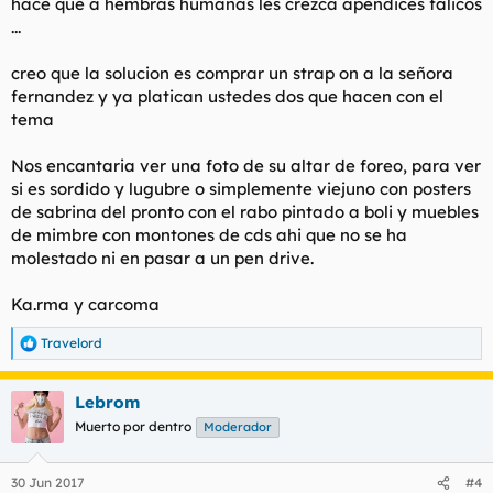
hace que a hembras humanas les crezca apendices falicos
...
creo que la solucion es comprar un strap on a la señora
fernandez y ya platican ustedes dos que hacen con el
tema
Nos encantaria ver una foto de su altar de foreo, para ver
si es sordido y lugubre o simplemente viejuno con posters
de sabrina del pronto con el rabo pintado a boli y muebles
de mimbre con montones de cds ahi que no se ha
molestado ni en pasar a un pen drive.
Ka.rma y carcoma
Travelord
R
e
a
Lebrom
c
c
Muerto por dentro
Moderador
i
o
n
30 Jun 2017
#4
e