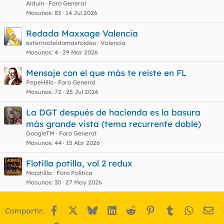
Alduin
Foro General
Masunos
83
14 Jul 2026
Redada Maxxage Valencia
esternocleidomastoideo
Valencia
Masunos
4
29 Mar 2026
Mensaje con el que más te reíste en FL
PepeHillo
Foro General
Masunos
72
25 Jul 2026
La DGT después de hacienda es la basura
más grande vista (tema recurrente doble)
GoogleTM
Foro General
Masunos
44
15 Abr 2026
Flotilla potilla, vol 2 redux
Morzhilla
Foro Política
Masunos
30
27 May 2026
Facebook
X
Bluesky
LinkedIn
Reddit
Pinterest
Tumblr
WhatsA
Em
Compartir: