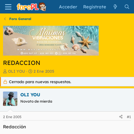
Acceder
Regístrate
Foro General
REDACCION
I
F
OLI YOU
2 Ene 2005
n
e
Cerrado para nuevas respuestas.
i
c
c
h
i
a
OLI YOU
a
d
Novato de mierda
d
e
o
i
r
n
2 Ene 2005
#1
d
i
e
c
Redacción
l
i