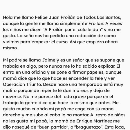
t
o
e
m
Hola me llamo Felipe Juan Froilán de Todos Los Santos,
a
aunque la gente me llama simplemente Froilan. A veces
los niños me dicen "A Froilán por el culo le dan" y no me
gusta. La seño nos ha pedido una redacción de como
vivimos para empezar el curso. Asi que empiezo ahora
mismo.
Mi padre se llama Jaime y es un señor que se supone que
trabaja en algo, pero nunca me lo ha sabido explicar. Él
entra en una oficina y se pone a firmar papeles, aunque
mamá dice que lo que hace es encender la tele y ver
Operacion Triunfo. Desde hace una temporada está muy
malito porque de repente le dan mareos y deja de
moverse. No me parece del todo grave porque en el
trabajo la gente dice que hace lo mismo que antes. Me
gusta mucho cuando mi papá me coge con su mano
derecha y me sube al caballo pa montar. Al resto de niños
no les gusta mi papá, la mamá de Enrique Martínez me
dijo nosequé de "buen partido", o "braguetazo". Esta loca,