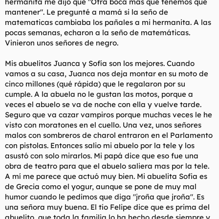
hermanita me dijo que "Otra boca más que tenemos que
mantener". Le pregunté a mamá si la seño de
matematicas cambiaba los pañales a mi hermanita. A las
pocas semanas, echaron a la seño de matemáticas.
Vinieron unos señores de negro.
Mis abuelitos Juanca y Sofía son los mejores. Cuando
vamos a su casa, Juanca nos deja montar en su moto de
cinco millones (qué rápida) que le regalaron por su
cumple. A la abuela no le gustan las motos, porque a
veces el abuelo se va de noche con ella y vuelve tarde.
Seguro que va cazar vampiros porque muchas veces le he
visto con moratones en el cuello. Una vez, unos señores
malos con sombreros de charol entraron en el Parlamento
con pistolas. Entonces salio mi abuelo por la tele y los
asustó con solo mirarlos. Mi papá dice que eso fue una
obra de teatro para que el abuelo saliera mas por la tele.
A mí me parece que actuó muy bien. Mi abuelita Sofia es
de Grecia como el yogur, aunque se pone de muy mal
humor cuando le pedimos que diga "jroña que jroña". Es
una señora muy buena. El tío Felipe dice que es prima del
abuelito, que toda la familia lo ha hecho desde siempre y