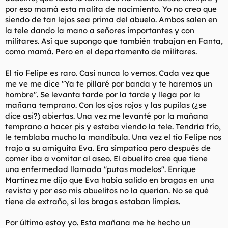
por eso mamá esta malita de nacimiento. Yo no creo que
siendo de tan lejos sea prima del abuelo. Ambos salen en
la tele dando la mano a señores importantes y con
militares. Así que supongo que también trabajan en Fanta,
como mamá. Pero en el departamento de militares.
El tío Felipe es raro. Casi nunca lo vemos. Cada vez que
me ve me dice "Ya te pillaré por banda y te haremos un
hombre". Se levanta tarde por la tarde y llega por la
mañana temprano. Con los ojos rojos y las pupilas (¿se
dice asi?) abiertas. Una vez me levanté por la mañana
temprano a hacer pis y estaba viendo la tele. Tendría frío,
le temblaba mucho la mandibula. Una vez el tío Felipe nos
trajo a su amiguita Eva. Era simpatica pero después de
comer iba a vomitar al aseo. El abuelito cree que tiene
una enfermedad llamada "putas modelos". Enrique
Martínez me dijo que Eva habia salido en bragas en una
revista y por eso mis abuelitos no la querían. No se qué
tiene de extraño, si las bragas estaban limpias.
Por último estoy yo. Esta mañana me he hecho un