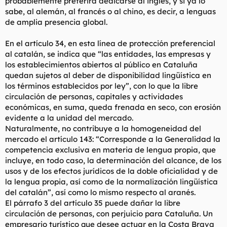
probablemente preferirá dedicarse al inglés, y si ya lo
Así que, igualmente, cuando se dice que este estatut rompe
sabe, al alemán, al francés o al chino, es decir, a lenguas
con la solidaridad nacional y se nos acusa a los catalanes de
de amplia presencia global.
chupar del bote se miente descaradamente de nuevo.
Catalunya sigue cooperando con el estado que parte de sus
En el artículo 34, en esta línea de protección preferencial
impuestos reparte y se respeta como siempre el principio
al catalán, se indica que “las entidades, las empresas y
segun el cual se intenta igualar el nivel adquisitivo y de
los establecimientos abiertos al público en Cataluña
prestaciones de todos los españoles, residan donde residan.
quedan sujetos al deber de disponibilidad lingüística en
los términos establecidos por ley”, con lo que la libre
No vale la pena extenderse mucho más analizando articulos. El
circulación de personas, capitales y actividades
avance de este estatuto con respecto al anterior es que
económicas, en suma, queda frenada en seco, con erosión
vertebra de forma más eficiente el territorio concediendo
evidente a la unidad del mercado.
elementos importantes como la concesion de la gestion de las
Naturalmente, no contribuye a la homogeneidad del
infraestructuras catalanas, que evidentemente es mejor que se
dirigan desde aqui y un aumento razonable de autogobierno
mercado el artículo 143: “Corresponde a la Generalidad la
en temas como vivienda o justicia y una vision más moderna
competencia exclusiva en materia de lengua propia, que
en el plano social.
incluye, en todo caso, la determinación del alcance, de los
usos y de los efectos jurídicos de la doble oficialidad y de
Por todo ello es por lo que ERC no está de acuerdo con este
la lengua propia, así como de la normalización lingüística
estatuto, porque es absolutamente insuficiente desde su
del catalán”, así como lo mismo respecto al aranés.
prespectiva independentista, y está bien que así sea. En
contraposición el PP, que tambien es su compañero por el no,
El párrafo 3 del artículo 35 puede dañar la libre
se dedica a difamar (como se acaba de demostrar) y atacar
circulación de personas, con perjuicio para Cataluña. Un
salvajemente, asociando la redaccion del estatut a un absurdo
empresario turístico que desee actuar en la Costa Brava