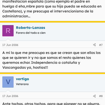
manifestacion española (como ejemplo el padre en
huelga d eha,mbre para que su hija pueda se educada en
"El parlamento de catalunya, recogiendo el sentimiento y
Castellano), y me preocupa el intervencionismo de la
la voluntad de la ciudadania de catalunya, ha definido de
administracion...
forma ampliamente mayoritaria a Catalunya como nación.
La constitucion española, en su articulo segundo, reconoce
la realidad nacional de catalunya como nacionalidad"
Haz clic para expandir...
Roberto-Lanzas
R
Forero del todo a cien
Si analizamos el texto, en ningun momento se afirma de forma
taxativa y inequivoca que catalunya es una nacion, tal cual.
17 Jun 2006
#7
Sin embargo se utiliza una formula indirecta, sin validez
juridica de ningun tipo, segun la cual se emite la opinion de lo
A mí lo que me preocupa es que se crean que son ellos los
que segun este parlamento considera que es el catalunya.
que se quieren ir y no que somos el resto quienes los
queremos echar. Independencia a cataluña y
Por si queda alguna duda de la lealtad institucional de este
Vascongadas ya, hostias!!!
documento, en el articulo uno del titulo preliminar se afirma
que:
vertigo
V
"Catalunya, como nacionalidad,
ejerce su autogobierno
Veterano
constituida en comunidad autonoma de acuerdo con la
constitucion y con el presente estatuto
, que es su norma
17 Jun 2006
#8
institucional básica."
Haz clic para expandir...
Ante tochos, otros tochos, para que pioneer no se aburra.