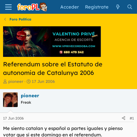
Acceder
Regístrate
Foro Política
Referendum sobre el Estatuto de
autonomia de Catalunya 2006
I
F
pioneer
17 Jun 2006
n
e
i
c
pioneer
c
h
Freak
i
a
a
d
d
e
17 Jun 2006
#1
o
i
r
n
Me siento catalan y español a partes iguales y pienso
d
i
votar que sí este domingo en el referendum.
e
c