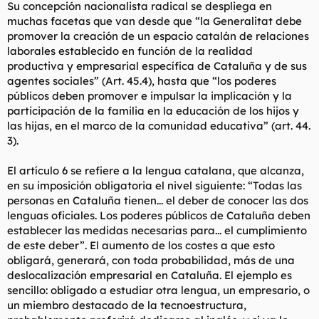
Su concepción nacionalista radical se despliega en
financiacion de la generalitat no debe implicar efectos
muchas facetas que van desde que “la Generalitat debe
discriminatorios para catalunya respecto respecto de las
restantes comunidades autonomas."
Articulo 206. "Participacion en el rendimiento de los tributos
promover la creación de un espacio catalán de relaciones
estatales y mecanismos de nivelacion y solidaridad"
laborales establecido en función de la realidad
productiva y empresarial específica de Cataluña y de sus
agentes sociales” (Art. 45.4), hasta que “los poderes
3.
"Los recursos financieros de que disponga la generalitat
públicos deben promover e impulsar la implicación y la
podran ajustarse para que el sistema estatal de
financiacion disponga de recursos suficientes para
participación de la familia en la educación de los hijos y
garantizar la nivelacion y la solidaridad a las demas
las hijas, en el marco de la comunidad educativa” (art. 44.
comunidades autonomas, con el fin de que los servicios de
3).
educacion, sanidad y otros servicios sociales esenciales
para el estado del bienestar prestados por los diferentes
El artículo 6 se refiere a la lengua catalana, que alcanza,
gobiernos autonomicos puedan alcanzar niveles similares
Haz clic para expandir...
en su imposición obligatoria el nivel siguiente: “Todas las
en el conjunto del estado (...) Los citados niveles seran
fijados por el estado."
personas en Cataluña tienen... el deber de conocer las dos
Articulo 208. Actualización de la financiacion.
lenguas oficiales. Los poderes públicos de Cataluña deben
establecer las medidas necesarias para... el cumplimiento
1.
"El Estado y la Generalitat procederan a la actualizacion
de este deber”. El aumento de los costes a que esto
quinquenal del sistema de financiacion, teniendo en
obligará, generará, con toda probabilidad, más de una
cuanta la evolucion del conjunto de recursos publicos
disponibles y de las necesidades de gasto de las diferentes
deslocalización empresarial en Cataluña. El ejemplo es
administraciones."
Haz clic para expandir...
sencillo: obligado a estudiar otra lengua, un empresario, o
un miembro destacado de la tecnoestructura,