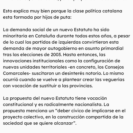
Nada mas que en el primer articulo se desarman todos
aquellos temores infundidos desde cierto partido politico para
Esto explica muy bien porque la clase política catalana
que el vulgo crea que españa se desmiembra y que esto es
esta formada por hijos de puta:
una reforma encubierta de la constitución.
La demanda social de un nuevo Estatuto ha sido
minoritaria en Cataluña durante todos estos años, a pesar
Con respecto al sistema de financiacion no es que haya
demasiados cambios, y lo poco que ha podido cambiar a este
de lo cual los partidos de izquierdas convirtieron esta
respecto no dejará de tener que volverse a evaluar
demanda de mayor autogobierno en asunto primordial
constantemente entre la Generalitat y el Estado para realizar
tras las elecciones de 2003. Hasta entonces, las
un reparto segun la situacion economica real.
innovaciones institucionales como la configuración de
nuevas unidades territoriales -en concreto, los Consejos
Por ejemplo, en el titulo sexto, "de la financiacion de la
Comarcales- suscitaron un desinterés notorio. Lo mismo
generalitat" en el capítulo uno, articulo 201 "principios", se dice
que:
ocurrió cuando se vuelve a plantear crear las veguerías
con vocación de sustituir a las provincias.
1. "Las relaciones de orden tributario y financiero entre el
La propuesta del nuevo Estatuto tiene vocación
estado y la generalitat se regulan por la constitución, el
constitucional y es radicalmente nacionalista. La
presente estatuto y la ley orgánica prevista en el apartado
tercero del articulo 157 de la constitución."
propuesta menciona un “deber cívico de implicarse en el
proyecto colectivo, en la construcción compartida de la
(...)
sociedad que se quiere alcanzar”.
4.
"De acuerdo con el articulo 138.2 de la constitucion, la
Haz clic para expandir...