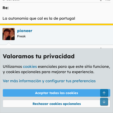
Re:
La autonomia que cal es la de portugal
pioneer
Freak
17 Jun 2006
#17
Valoramos tu privacidad
Re: Referendum sobre el Estatuto de autonomia de
Catalunya 2
Utilizamos
cookies
esenciales para que este sitio funcione,
y cookies opcionales para mejorar tu experiencia.
caco3 rebuznó:
Ver más información y configurar tus preferencias
pioneer rebuznó:
Arri
Aceptar todas las cookies
Me he leido el estatuto a grandes rasgos, lo cual es mucho
más que lo que pueden decir algunos que hablan sin tener
Pie
Rechazar cookies opcionales
ni puta idea.[...]
Haz clic para expandir...