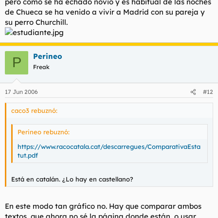
pero como se ha echado novio y es habitual de las noches
de Chueca se ha venido a vivir a Madrid con su pareja y
su perro Churchill.
Perineo
P
Freak
17 Jun 2006
#12
caco3 rebuznó:
Perineo rebuznó:
https://www.racocatala.cat/descarregues/ComparativaEsta
tut.pdf
Está en catalán. ¿Lo hay en castellano?
En este modo tan gráfico no. Hay que comparar ambos
textos, que ahora no sé la página donde están, o usar