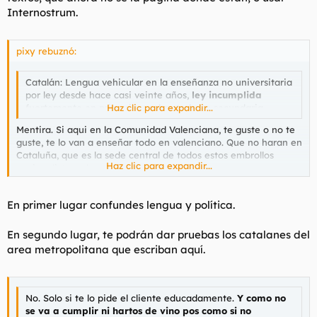
Internostrum.
pixy rebuznó:
Catalán: Lengua vehicular en la enseñanza no universitaria
por ley desde hace casi veinte años,
ley incumplida
fuertemente en primaria y sobre todo en secundaria.
Haz clic para expandir...
Mentira. Si aqui en la Comunidad Valenciana, te guste o no te
guste, te lo van a enseñar todo en valenciano. Que no haran en
Cataluña, que es la sede central de todos estos embrollos
Haz clic para expandir...
nacionalistas a los que nos vemos salpicados.
En primer lugar confundes lengua y política.
En segundo lugar, te podrán dar pruebas los catalanes del
area metropolitana que escriban aquí.
No. Solo si te lo pide el cliente educadamente.
Y como no
se va a cumplir ni hartos de vino pos como si no