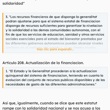
solidaridad"
3.
"Los recursos financieros de que disponga la generalitat
podran ajustarse para que el sistema estatal de financiacion
disponga de recursos suficientes para garantizar la nivelacion
y la solidaridad a las demas comunidades autonomas, con el
fin de que los servicios de educacion, sanidad y otros servicios
sociales esenciales para el estado del bienestar prestados por
los diferentes gobiernos autonomicos puedan alcanzar niveles
similares en el conjunto del estado (...) Los citados niveles
Haz clic para expandir...
seran fijados por el estado."
Articulo 208. Actualización de la financiacion.
1.
"El Estado y la Generalitat procederan a la actualizacion
quinquenal del sistema de financiacion, teniendo en cuanta la
evolucion del conjunto de recursos publicos disponibles y de las
necesidades de gasto de las diferentes administraciones."
Así que, igualmente, cuando se dice que este estatut
rompe con la solidaridad nacional y se nos acusa a los