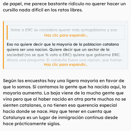
de papel, me parece bastante ridículo no querer hacer un
cursillo nada difícil en los ratos libres.
Votar a ERC se considera querer más autogobierno y eso
va en el pack.
Haz clic para expandir...
Eso no quiere decir que la mayoria de la poblacion catalana
quiera ser una nacion. Quiere decir que un sector de la
sociedad (no se que % voto a ERC) quiere que gobierne ERC.
Ahora una pregunta: Si cataluña fuera una nacion, que harian
Haz clic para expandir...
los nacionalismos?? Que reivindicarian??
Según las encuestas hay una ligera mayoría en favor de
que lo somos. Si contamos la gente que ha nacido aquí, la
mayoría aumenta. La baja viene de la mucha gente que
vino pero que al haber nacido en otra parte muchos no se
sienten catalanes, o no tienen esa querencia especial
hacia donde se nace. Hay que tener en cuenta que
Catalunya es un lugar de inmigración continua desde
hace prácticamente siglos.