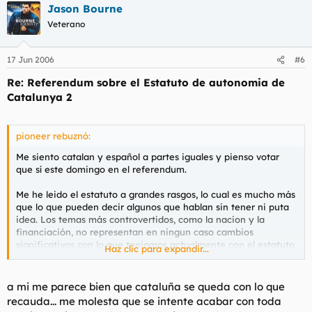
Jason Bourne
Veterano
17 Jun 2006
#6
Re: Referendum sobre el Estatuto de autonomia de
Catalunya 2
pioneer rebuznó:
Me siento catalan y español a partes iguales y pienso votar
que sí este domingo en el referendum.
Me he leido el estatuto a grandes rasgos, lo cual es mucho más
que lo que pueden decir algunos que hablan sin tener ni puta
idea. Los temas más controvertidos, como la nacion y la
financiación, no representan en ningun caso cambios
significativos con lo que teniamos actualmente con el estatuto
Haz clic para expandir...
del 1979. Otra cosa es lo que se pueda haber podido vender
para obtener rédito electoral de forma interesada.
a mi me parece bien que cataluña se queda con lo que
Vayamos por partes. Respecto a la nacion, el estatuto dice
recauda... me molesta que se intente acabar con toda
literalmente en su preambulo: