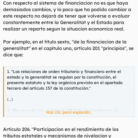
Con respecto al sistema de financiacion no es que haya
demasiados cambios, y lo poco que ha podido cambiar a
este respecto no dejará de tener que volverse a evaluar
constantemente entre la Generalitat y el Estado para
realizar un reparto segun la situacion economica real.
Por ejemplo, en el titulo sexto, "de la financiacion de la
generalitat" en el capítulo uno, articulo 201 "principios", se
dice que:
1. "Las relaciones de orden tributario y financiero entre el
estado y la generalitat se regulan por la constitución, el
presente estatuto y la ley orgánica prevista en el apartado
tercero del articulo 157 de la constitución."
(...)
4.
"De acuerdo con el articulo 138.2 de la constitucion, la
Haz clic para expandir...
financiacion de la generalitat no debe implicar efectos
discriminatorios para catalunya respecto respecto de las
restantes comunidades autonomas."
Articulo 206. "Participacion en el rendimiento de los
tributos estatales y mecanismos de nivelacion y