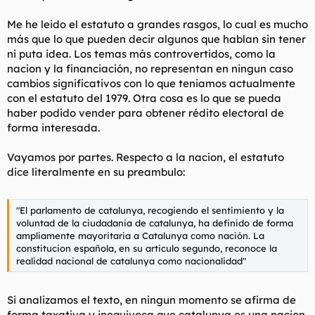
l
i
Me he leido el estatuto a grandes rasgos, lo cual es mucho
t
o
e
más que lo que pueden decir algunos que hablan sin tener
m
ni puta idea. Los temas más controvertidos, como la
a
nacion y la financiación, no representan en ningun caso
cambios significativos con lo que teniamos actualmente
con el estatuto del 1979. Otra cosa es lo que se pueda
haber podido vender para obtener rédito electoral de
forma interesada.
Vayamos por partes. Respecto a la nacion, el estatuto
dice literalmente en su preambulo:
"El parlamento de catalunya, recogiendo el sentimiento y la
voluntad de la ciudadania de catalunya, ha definido de forma
ampliamente mayoritaria a Catalunya como nación. La
constitucion española, en su articulo segundo, reconoce la
realidad nacional de catalunya como nacionalidad"
Si analizamos el texto, en ningun momento se afirma de
forma taxativa y inequivoca que catalunya es una nacion,