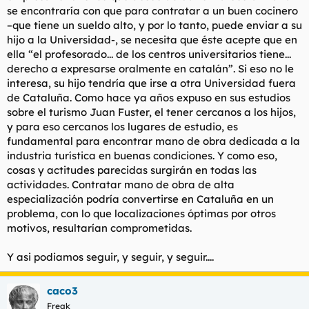
pacto con ETA, con el único proposito de obtener votos de
se encontraría con que para contratar a un buen cocinero
mentes simples que procederán evidentemente fuera de
–que tiene un sueldo alto, y por lo tanto, puede enviar a su
catalunya. Todo ello es suficiente para votar sí a este estatut.
hijo a la Universidad-, se necesita que éste acepte que en
Un dato para la reflexión es que comparando este estatut con
ella “el profesorado... de los centros universitarios tiene...
el de Valencia (comunidad gobernada por el PP) tampoco se
derecho a expresarse oralmente en catalán”. Si eso no le
advierten demasiadas diferencias, incluso pudiendose
interesa, su hijo tendría que irse a otra Universidad fuera
considerar el valenciano bastante más ambicioso. Para
de Cataluña. Como hace ya años expuso en sus estudios
finalizar no se puede dejar de recordar las histericas
sobre el turismo Juan Fuster, el tener cercanos a los hijos,
reacciones que desde la derecha se tuvieron en su momento
y para eso cercanos los lugares de estudio, es
durante la transicion frente al estatut del 79, alentando los
mismos temores a la division de España a los que ahora se
fundamental para encontrar mano de obra dedicada a la
recurre.
industria turística en buenas condiciones. Y como eso,
cosas y actitudes parecidas surgirán en todas las
actividades. Contratar mano de obra de alta
especialización podría convertirse en Cataluña en un
problema, con lo que localizaciones óptimas por otros
motivos, resultarían comprometidas.
Y asi podiamos seguir, y seguir, y seguir....
caco3
Freak