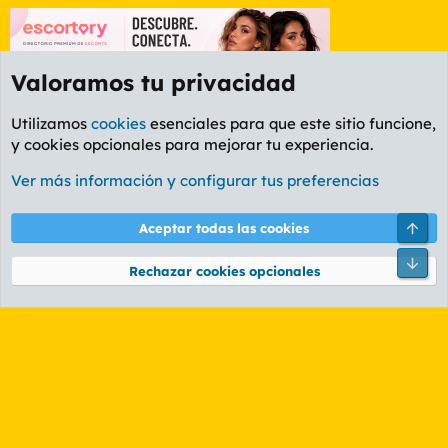
Valoramos tu privacidad
Utilizamos
cookies
esenciales para que este sitio funcione,
y cookies opcionales para mejorar tu experiencia.
Foro General
Ver más información y configurar tus preferencias
Cookies
PL OLDSTYLE AMARILLO
Cambiar fuente
Español (ES)
Arri
Aceptar todas las cookies
Contáctanos
Términos y reglas
Política de privacidad
Ayuda
R
Pie
S
Rechazar cookies opcionales
S
®
Community platform by XenForo
© 2010-2026 XenForo Ltd.