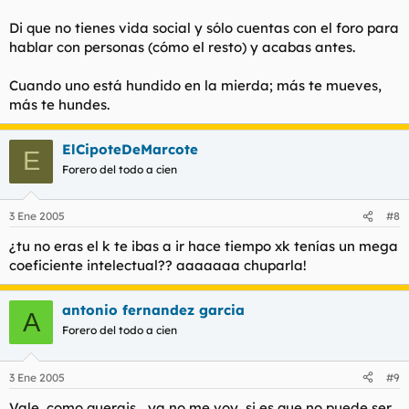
Di que no tienes vida social y sólo cuentas con el foro para
hablar con personas (cómo el resto) y acabas antes.
Cuando uno está hundido en la mierda; más te mueves,
más te hundes.
ElCipoteDeMarcote
E
Forero del todo a cien
3 Ene 2005
#8
¿tu no eras el k te ibas a ir hace tiempo xk tenías un mega
coeficiente intelectual?? aaaaaaa chuparla!
antonio fernandez garcia
A
Forero del todo a cien
3 Ene 2005
#9
Vale, como querais... ya no me voy, si es que no puede ser...