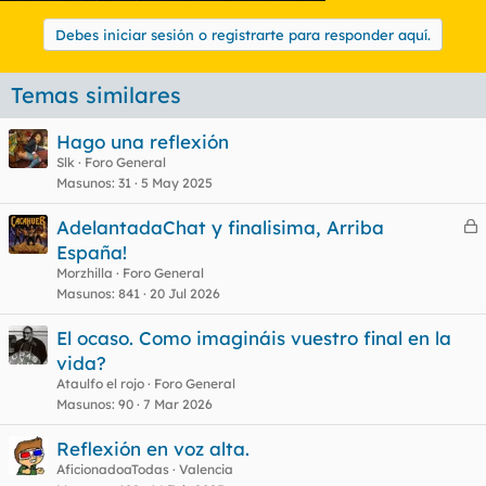
Debes iniciar sesión o registrarte para responder aquí.
Temas similares
Hago una reflexión
Slk
Foro General
Masunos
31
5 May 2025
AdelantadaChat y finalisima, Arriba
e
España!
r
Morzhilla
Foro General
r
Masunos
841
20 Jul 2026
El ocaso. Como imagináis vuestro final en la
vida?
o
Ataulfo el rojo
Foro General
Masunos
90
7 Mar 2026
Reflexión en voz alta.
AficionadoaTodas
Valencia