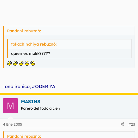
Pandani rebuznó:
tokachinchiya rebuznó:
quien es malik?????
tono ironico, JODER YA
MASINS
M
Forero del todo a cien
4 Ene 2005
#23
Pandani rebuznó: