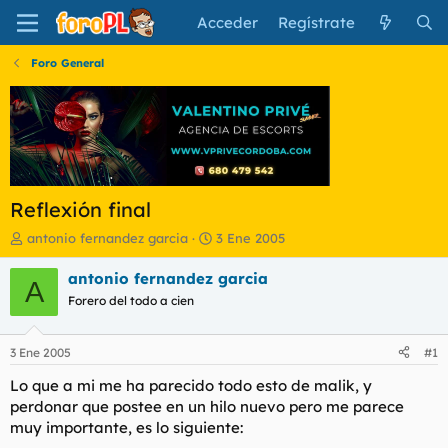
Acceder
Regístrate
Foro General
Reflexión final
I
F
antonio fernandez garcia
3 Ene 2005
n
e
i
c
antonio fernandez garcia
A
c
h
Forero del todo a cien
i
a
a
d
d
e
3 Ene 2005
#1
o
i
r
n
Lo que a mi me ha parecido todo esto de malik, y
d
i
perdonar que postee en un hilo nuevo pero me parece
e
c
muy importante, es lo siguiente:
l
i