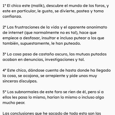
t
o
1º El chico este (malik), descubre el mundo de los foros, y
e
este en particular, le gusta, se divierte, postea y toma
m
a
confianza.
2º Las frustraciones de la vida y el aparente anonimato
de internet (que normalmente no es tal), hace que
empiece a desfasar, insultar e incluso putear a los que
también, supuestamente, le han puteado.
3º La cosa pasa de castaño oscuro, las mutuas putadas
acaban en denuncias, investigaciones y tal.
4º Este chico, dándose cuenta de hasta donde ha llegado
la cosa, se acojona, se arrepiente y pide unas muy
sinceras disculpas.
5º Los subnormales de este foro se rien de él, pero si a
ellos les pasa lo mismo, harían lo mismo o incluso algo
mucho peor.
Las conclusiones que he sacado de todo esto son las