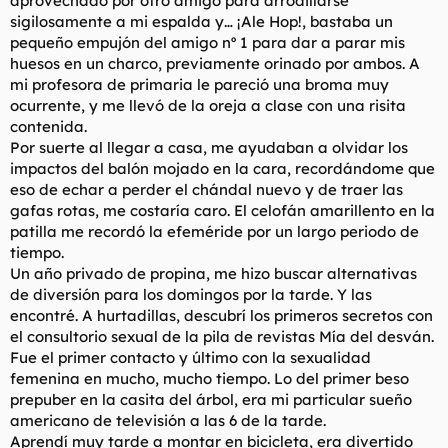
aprovechado por otro amigo para arrodillarse
sigilosamente a mi espalda y… ¡Ale Hop!, bastaba un
pequeño empujón del amigo nº 1 para dar a parar mis
huesos en un charco, previamente orinado por ambos. A
mi profesora de primaria le pareció una broma muy
ocurrente, y me llevó de la oreja a clase con una risita
contenida.
Por suerte al llegar a casa, me ayudaban a olvidar los
impactos del balón mojado en la cara, recordándome que
eso de echar a perder el chándal nuevo y de traer las
gafas rotas, me costaría caro. El celofán amarillento en la
patilla me recordó la efeméride por un largo periodo de
tiempo.
Un año privado de propina, me hizo buscar alternativas
de diversión para los domingos por la tarde. Y las
encontré. A hurtadillas, descubrí los primeros secretos con
el consultorio sexual de la pila de revistas Mía del desván.
Fue el primer contacto y último con la sexualidad
femenina en mucho, mucho tiempo. Lo del primer beso
prepuber en la casita del árbol, era mi particular sueño
americano de televisión a las 6 de la tarde.
Aprendí muy tarde a montar en bicicleta, era divertido