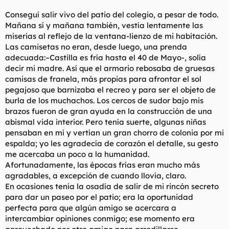
l
i
Conseguí salir vivo del patio del colegio, a pesar de todo.
t
o
Mañana sí y mañana también, vestía lentamente las
e
miserias al reflejo de la ventana-lienzo de mi habitación.
m
a
Las camisetas no eran, desde luego, una prenda
adecuada:–Castilla es fría hasta el 40 de Mayo-, solía
decir mi madre. Así que el armario rebosaba de gruesas
camisas de franela, más propias para afrontar el sol
pegajoso que barnizaba el recreo y para ser el objeto de
burla de los muchachos. Los cercos de sudor bajo mis
brazos fueron de gran ayuda en la construcción de una
abismal vida interior. Pero tenía suerte, algunas niñas
pensaban en mí y vertían un gran chorro de colonia por mi
espalda; yo les agradecía de corazón el detalle, su gesto
me acercaba un poco a la humanidad.
Afortunadamente, las épocas frías eran mucho más
agradables, a excepción de cuando llovía, claro.
En ocasiones tenía la osadía de salir de mi rincón secreto
para dar un paseo por el patio; era la oportunidad
perfecta para que algún amigo se acercara a
intercambiar opiniones conmigo; ese momento era