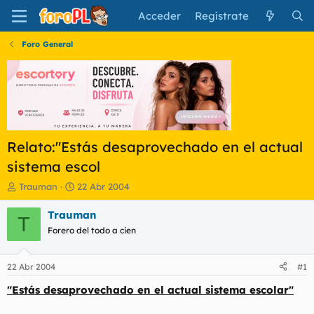
Acceder
Regístrate
Foro General
Relato:"Estás desaprovechado en el actual
sistema escol
I
F
Trauman
22 Abr 2004
n
e
i
c
Trauman
T
c
h
Forero del todo a cien
i
a
a
d
d
e
22 Abr 2004
#1
o
i
r
n
"Estás desaprovechado en el actual sistema escolar"
d
i
e
c