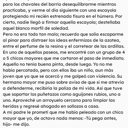
para los chavales del barrio desequilibrarme mientras
practicaba, y verme al día siguiente con una escayola
protegiendo mi recién estrenada fisura en el húmero. Por
cierto, nadie llegó a firmar aquella escayola; destellaba
aquel blanco marfil de soledad.
Pero no era todo tan malo; recuerdo que solía escaparme
al pinar para distraer las ideas enfermizas de la azotea,
entre el perfume de la resina y el corretear de las ardillas.
En uno de aquellos paseos, me encontré con un grupo de 4
o 5 chicos mayores que me cortaron el paso de inmediato.
Aquello no tenía buena pinta, desde luego. Yo no me
había percatado, pero con ellos iba un niño, aun más
joven que yo que se acercó y me golpeó con violencia. Su
hermano mayor me puso sobre aviso de que si me atrevía
a defenderme, recibiría la paliza de mi vida. Así que tuve
que soportar los puñetazos como aguijones rubios, uno a
uno. Aproveché un arroyuelo cercano para limpiar las
heridas y regresé ahogado en sollozos a casa.
A mi padre le prometí que me había peleado con un chico
mayor que yo, de octavo nada menos: -Tú pega antes,
hijo- me dijo.