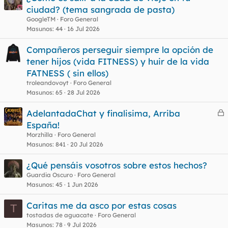
ciudad? (tema sangrada de pasta)
GoogleTM
Foro General
Masunos
44
16 Jul 2026
Compañeros perseguir siempre la opción de
tener hijos (vida FITNESS) y huir de la vida
FATNESS ( sin ellos)
troleandovoyt
Foro General
Masunos
65
28 Jul 2026
AdelantadaChat y finalisima, Arriba
e
España!
r
Morzhilla
Foro General
r
Masunos
841
20 Jul 2026
¿Qué pensáis vosotros sobre estos hechos?
Guardia Oscuro
Foro General
o
Masunos
45
1 Jun 2026
Caritas me da asco por estas cosas
T
tostadas de aguacate
Foro General
Masunos
78
9 Jul 2026