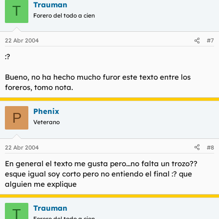
Trauman
T
Forero del todo a cien
22 Abr 2004
#7
:?
Bueno, no ha hecho mucho furor este texto entre los
foreros, tomo nota.
Phenix
P
Veterano
22 Abr 2004
#8
En general el texto me gusta pero...no falta un trozo??
esque igual soy corto pero no entiendo el final :? que
alguien me explique
Trauman
T
Forero del todo a cien