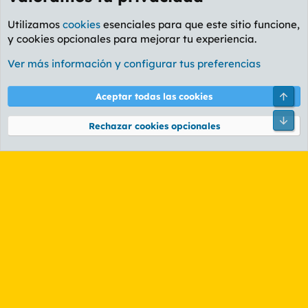
Utilizamos
cookies
esenciales para que este sitio funcione,
y cookies opcionales para mejorar tu experiencia.
Foro General
Ver más información y configurar tus preferencias
Cookies
PL OLDSTYLE AMARILLO
Cambiar fuente
Español (ES)
Arri
Aceptar todas las cookies
Contáctanos
Términos y reglas
Política de privacidad
Ayuda
R
Pie
S
Rechazar cookies opcionales
S
®
Community platform by XenForo
© 2010-2026 XenForo Ltd.