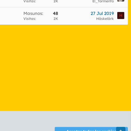
Visitas
2K
El_Tormento
Masunos
48
27 Jul 2019
H
Visitas
2K
Häskelärk