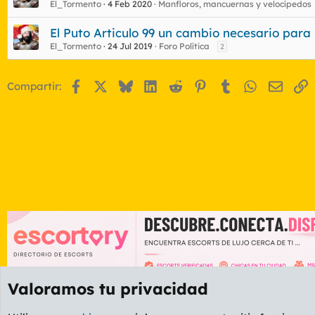
El_Tormento
4 Feb 2020
Manfloros, mancuernas y velocípedos
El Puto Articulo 99 un cambio necesario para n
El_Tormento
24 Jul 2019
Foro Política
2
Facebook
X
Bluesky
LinkedIn
Reddit
Pinterest
Tumblr
WhatsApp
Email
E
Compartir:
Valoramos tu privacidad
Foros
GENERAL
Foro General