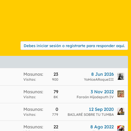
Debes iniciar sesión o registrarte para responder aquí.
Masunos
23
8 Jun 2026
Visitas
900
YoHiceARoqueIII
Masunos
79
3 Nov 2022
Visitas
8K
Faraón Hijodeputh IV
Masunos
0
12 Sep 2020
Visitas
779
BAILARÉ SOBRE TU TUMBA
Masunos
22
8 Ago 2022