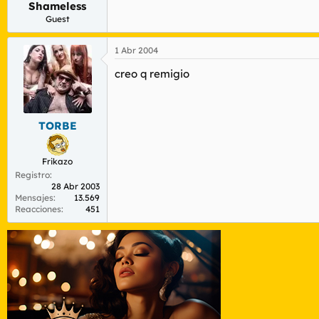
Shameless
r
n
d
i
Guest
e
c
l
i
1 Abr 2004
t
o
e
creo q remigio
m
a
TORBE
Frikazo
Registro
28 Abr 2003
Mensajes
13.569
Reacciones
451