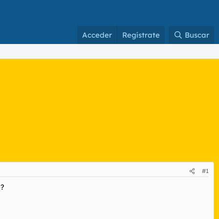
Acceder
Regístrate
Buscar
#1
e?