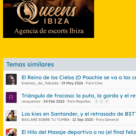
Temas similares
El Reino de los Cielos (O Poochie se va a las 
Enemas_de_fabada
19 May 2026
Foro Cine
Triángulo de fracaso: la puta, la gorda y el r
R
resquemor
24 Feb 2022
Foro Rapiñas
2
3
4
Los kies en Santander, y el retrasado de BS
BAILARÉ SOBRE TU TUMBA
12 Sep 2020
Foro General
El Hilo del Masaje deportivo o no (el final fel