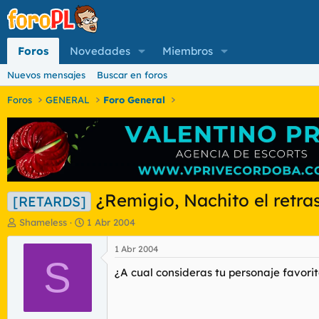
Foros
Novedades
Miembros
Nuevos mensajes
Buscar en foros
Foros
GENERAL
Foro General
¿Remigio, Nachito el retra
[RETARDS]
I
F
Shameless
1 Abr 2004
n
e
i
c
1 Abr 2004
c
S
h
¿A cual consideras tu personaje favori
i
a
a
d
d
e
o
i