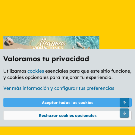
Valoramos tu privacidad
Utilizamos
cookies
esenciales para que este sitio funcione,
y cookies opcionales para mejorar tu experiencia.
Foro Música
Ver más información y configurar tus preferencias
Cookies
PL OLDSTYLE AMARILLO
Cambiar fuente
Español (ES)
Arri
Aceptar todas las cookies
Contáctanos
Términos y reglas
Política de privacidad
Ayuda
R
Pie
S
Rechazar cookies opcionales
S
®
Community platform by XenForo
© 2010-2026 XenForo Ltd.