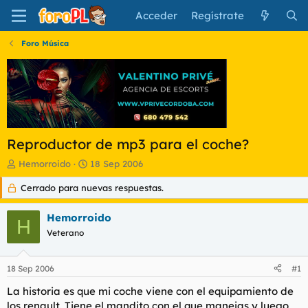
Acceder
Regístrate
Foro Música
Reproductor de mp3 para el coche?
I
F
Hemorroido
18 Sep 2006
n
e
Cerrado para nuevas respuestas.
i
c
c
h
i
a
Hemorroido
H
a
d
Veterano
d
e
o
i
r
n
18 Sep 2006
#1
d
i
e
c
La historia es que mi coche viene con el equipamiento de
l
i
los renault. Tiene el mandito con el que manejas y luego