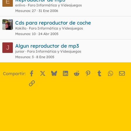
E
enlivo
Foro Informática y Videojuegos
Masunos
27
31 Ene 2006
Cds para reproductor de coche
Kokillo
Foro Informática y Videojuegos
Masunos
10
24 Abr 2005
Algun reproductor de mp3
J
junior
Foro Informática y Videojuegos
Masunos
3
8 Ene 2005
Facebook
X
Bluesky
LinkedIn
Reddit
Pinterest
Tumblr
WhatsA
Em
Compartir:
Enlace