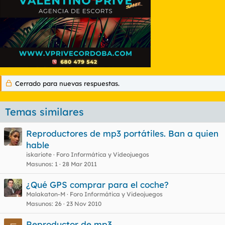
Cerrado para nuevas respuestas.
Temas similares
Reproductores de mp3 portátiles. Ban a quien
hable
iskariote
Foro Informática y Videojuegos
Masunos
1
28 Mar 2011
¿Qué GPS comprar para el coche?
Malakaton-M
Foro Informática y Videojuegos
Masunos
26
23 Nov 2010
Reproductor de mp3