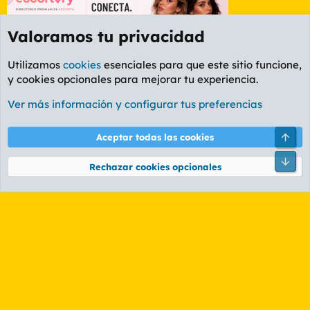
Valoramos tu privacidad
Utilizamos
cookies
esenciales para que este sitio funcione,
y cookies opcionales para mejorar tu experiencia.
Foro Informática y Videojuegos
Ver más información y configurar tus preferencias
Cookies
PL OLDSTYLE AMARILLO
Cambiar fuente
Español (ES)
Arri
Aceptar todas las cookies
Contáctanos
Términos y reglas
Política de privacidad
Ayuda
R
Pie
S
Rechazar cookies opcionales
S
®
Community platform by XenForo
© 2010-2026 XenForo Ltd.