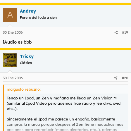
Andrey
A
Forero del todo a cien
30 Ene 2006
#19
iAudio es bbb
Tricky
Clásico
30 Ene 2006
#20
malgusto rebuznó:
Tengo un Ipod, un Zen y mañana me llega un Zen Vision:M
(similar al Ipod Video pero ademas trae radio y lee divx, xvid,
etc...).
Sinceramente el Ipod me parece un engaño, basicamente
compras la marca porque despues el Zen tiene muuuchas mas
opciones para reproducir (modos aleatorios, etc...), ademas