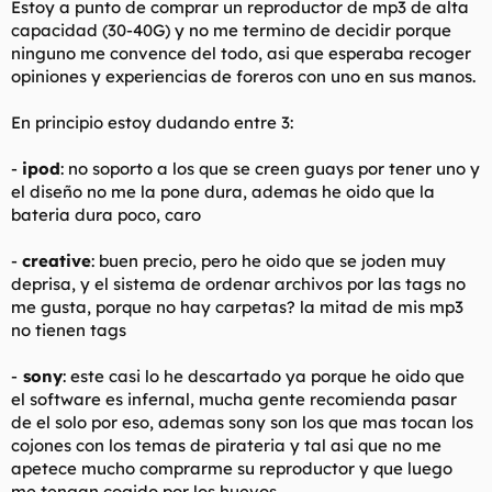
Estoy a punto de comprar un reproductor de mp3 de alta
t
o
e
capacidad (30-40G) y no me termino de decidir porque
m
ninguno me convence del todo, asi que esperaba recoger
a
opiniones y experiencias de foreros con uno en sus manos.
En principio estoy dudando entre 3:
-
ipod
: no soporto a los que se creen guays por tener uno y
el diseño no me la pone dura, ademas he oido que la
bateria dura poco, caro
-
creative
: buen precio, pero he oido que se joden muy
deprisa, y el sistema de ordenar archivos por las tags no
me gusta, porque no hay carpetas? la mitad de mis mp3
no tienen tags
-
sony
: este casi lo he descartado ya porque he oido que
el software es infernal, mucha gente recomienda pasar
de el solo por eso, ademas sony son los que mas tocan los
cojones con los temas de pirateria y tal asi que no me
apetece mucho comprarme su reproductor y que luego
me tengan cogido por los huevos.