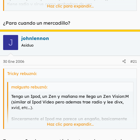
tiene radio y sirve como grabadora de voz.
Haz clic para expandir...
Vamos, que me quedo con los Zen.
¿Para cuando un mercadillo?
Por cierto, hablas de software infernal... El puto Itunes de los
cojones si que es un infierno...
johnlennon
J
Asiduo
30 Ene 2006
#21
Tricky rebuznó:
malgusto rebuznó:
Tengo un Ipod, un Zen y mañana me llega un Zen Vision:M
(similar al Ipod Video pero ademas trae radio y lee divx,
xvid, etc...).
Sinceramente el Ipod me parece un engaño, basicamente
Haz clic para expandir...
compras la marca porque despues el Zen tiene muuuchas
mas opciones para reproducir (modos aleatorios, etc...),
ademas tiene radio y sirve como grabadora de voz.
Haz clic para expandir...