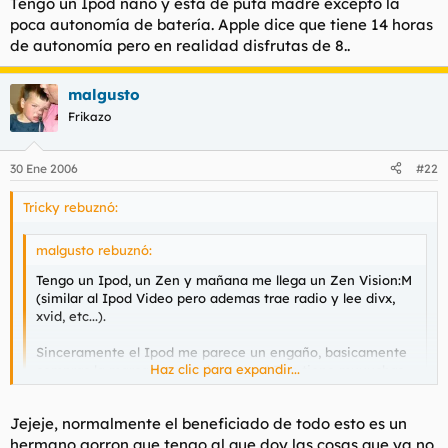
Tengo un Ipod nano y está de puta madre excepto la
Vamos, que me quedo con los Zen.
poca autonomía de batería. Apple dice que tiene 14 horas
¿Para cuando un mercadillo?
de autonomía pero en realidad disfrutas de 8..
Por cierto, hablas de software infernal... El puto Itunes de
los cojones si que es un infierno...
malgusto
Frikazo
30 Ene 2006
#22
Tricky rebuznó:
malgusto rebuznó:
Tengo un Ipod, un Zen y mañana me llega un Zen Vision:M
(similar al Ipod Video pero ademas trae radio y lee divx,
xvid, etc...).
Sinceramente el Ipod me parece un engaño, basicamente
Haz clic para expandir...
compras la marca porque despues el Zen tiene muuuchas
mas opciones para reproducir (modos aleatorios, etc...),
ademas tiene radio y sirve como grabadora de voz.
Haz clic para expandir...
Jejeje, normalmente el beneficiado de todo esto es un
Vamos, que me quedo con los Zen.
hermano gorron que tengo al que doy las cosas que ya no