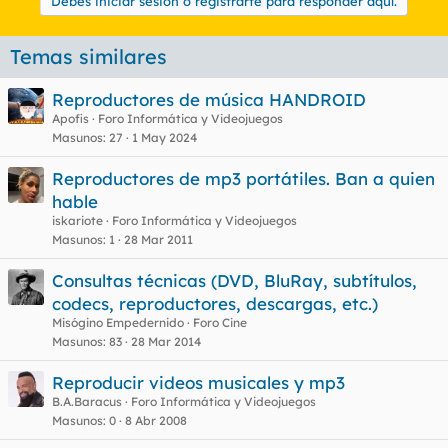
Debes iniciar sesión o registrarte para responder aquí.
Temas similares
Reproductores de música HANDROID
Apofis
Foro Informática y Videojuegos
Masunos
27
1 May 2024
Reproductores de mp3 portátiles. Ban a quien
hable
iskariote
Foro Informática y Videojuegos
Masunos
1
28 Mar 2011
Consultas técnicas (DVD, BluRay, subtítulos,
codecs, reproductores, descargas, etc.)
Misógino Empedernido
Foro Cine
Masunos
83
28 Mar 2014
Reproducir videos musicales y mp3
B.A.Baracus
Foro Informática y Videojuegos
Masunos
0
8 Abr 2008