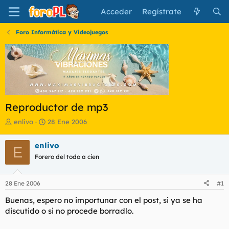
Acceder
Regístrate
Foro Informática y Videojuegos
Reproductor de mp3
I
F
enlivo
28 Ene 2006
n
e
i
c
enlivo
E
c
h
Forero del todo a cien
i
a
a
d
d
e
28 Ene 2006
#1
o
i
r
n
Buenas, espero no importunar con el post, si ya se ha
d
i
discutido o si no procede borradlo.
e
c
l
i