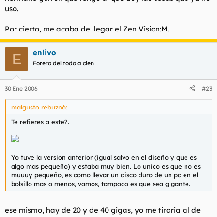
¿Para cuando un mercadillo?
uso.
Por cierto, hablas de software infernal... El puto Itunes de
los cojones si que es un infierno...
Por cierto, me acaba de llegar el Zen Vision:M.
enlivo
E
Forero del todo a cien
30 Ene 2006
#23
malgusto rebuznó:
Te refieres a este?.
Yo tuve la version anterior (igual salvo en el diseño y que es
algo mas pequeño) y estaba muy bien. Lo unico es que no es
muuuy pequeño, es como llevar un disco duro de un pc en el
bolsillo mas o menos, vamos, tampoco es que sea gigante.
ese mismo, hay de 20 y de 40 gigas, yo me tiraria al de