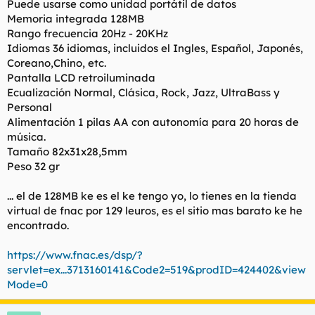
Puede usarse como unidad portátil de datos
Memoria integrada 128MB
Rango frecuencia 20Hz - 20KHz
Idiomas 36 idiomas, incluidos el Ingles, Español, Japonés,
Coreano,Chino, etc.
Pantalla LCD retroiluminada
Ecualización Normal, Clásica, Rock, Jazz, UltraBass y
Personal
Alimentación 1 pilas AA con autonomía para 20 horas de
música.
Tamaño 82x31x28,5mm
Peso 32 gr
... el de 128MB ke es el ke tengo yo, lo tienes en la tienda
virtual de fnac por 129 leuros, es el sitio mas barato ke he
encontrado.
https://www.fnac.es/dsp/?
servlet=ex...3713160141&Code2=519&prodID=424402&view
Mode=0