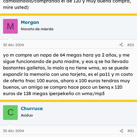
cambiandolo/comprando el de 120 y muy buena compra,
mire usted)
Morgan
M
Novato de mierda
30 Abr 2004
#20
yo m compre un napa de 64 megas hara ya 2 años, y me
sigue funcionando de puta madre, y eos q se ha llevado
bastantes galletas, lo malo q no tiene wma, xo se puede
expandir la memoria con una tarjeta, es el pa11 y m costo
de oferta fnac 100 euros, ahora x 100 euros tendras muy
buenos, un amigo se compro hace poco un benq x 120
euros de 128 megas iperpekeño cn wma/mp3
Churruca
C
Asiduo
30 Abr 2004
#21