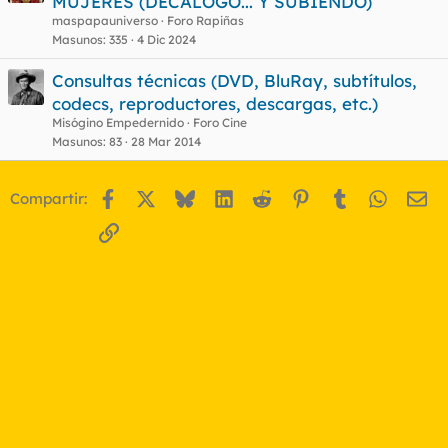
MUJERES (DECÁLOGO... Y SUBIENDO)
maspapauniverso
Foro Rapiñas
Masunos
335
4 Dic 2024
Consultas técnicas (DVD, BluRay, subtítulos,
codecs, reproductores, descargas, etc.)
Misógino Empedernido
Foro Cine
Masunos
83
28 Mar 2014
Facebook
X
Bluesky
LinkedIn
Reddit
Pinterest
Tumblr
WhatsA
Em
Compartir:
Enlace