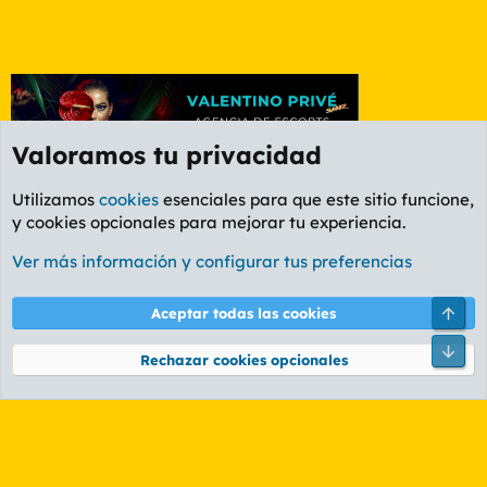
Valoramos tu privacidad
Utilizamos
cookies
esenciales para que este sitio funcione,
y cookies opcionales para mejorar tu experiencia.
Foro Informática y Videojuegos
Ver más información y configurar tus preferencias
Cookies
PL OLDSTYLE AMARILLO
Cambiar fuente
Español (ES)
Arri
Aceptar todas las cookies
Contáctanos
Términos y reglas
Política de privacidad
Ayuda
R
Pie
S
Rechazar cookies opcionales
S
®
Community platform by XenForo
© 2010-2026 XenForo Ltd.