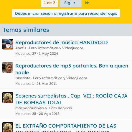
Último
1 de 2
Sig.
Debes iniciar sesión o registrarte para responder aquí.
Temas similares
Reproductores de música HANDROID
Apofis
Foro Informática y Videojuegos
Masunos
27
1 May 2024
Reproductores de mp3 portátiles. Ban a quien
hable
iskariote
Foro Informática y Videojuegos
Masunos
1
28 Mar 2011
Sesiones surrealistas . Cap. VII : ROCÍO CAJA
DE BOMBAS TOTAL
maspapauniverso
Foro Rapiñas
Masunos
25
20 Ago 2016
EL EXTRAÑO COMPORTAMIENTO DE LAS