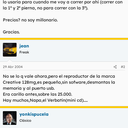
lo usaria para cuando me voy a correr por ahi (correr con
t
o
e
la 1º y 2º pierna, no para correr con la 3º).
m
a
Precios? no soy millonario.
Gracias.
jean
Freak
29 Abr 2004
#2
No se lo q vale ahora,pero el reproductor de la marca
Creative 128mg,es pequeño,sin sofware,desmontas la
memoria y al puerto usb.
Era carillo antes,sobre las 25.000.
Hay muchos,Napa,el Verbatin(mini cd).....
yonkispucela
Clásico