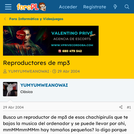
Acceder
Regístrate
Foro Informática y Videojuegos
Reproductores de mp3
I
F
YUMYUMWEANOWAI
29 Abr 2004
n
e
i
c
YUMYUMWEANOWAI
c
h
Clásico
i
a
a
d
d
e
29 Abr 2004
#1
o
i
r
n
Busco un reproductor de mp3 de esos chachipirulis que te
d
i
bajas la musica del ordenador y se puede llevar por ahi,
e
c
mmMMmmMMm hay tamaños pequeños? lo digo porque
l
i