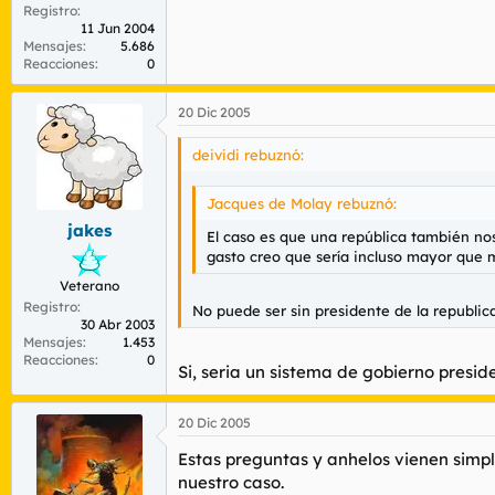
Registro
11 Jun 2004
Mensajes
5.686
Reacciones
0
20 Dic 2005
deividi rebuznó:
Jacques de Molay rebuznó:
jakes
El caso es que una república también nos 
gasto creo que sería incluso mayor que
Veterano
Registro
No puede ser sin presidente de la republica
30 Abr 2003
Mensajes
1.453
Reacciones
0
Si, seria un sistema de gobierno presid
20 Dic 2005
Estas preguntas y anhelos vienen simpl
nuestro caso.