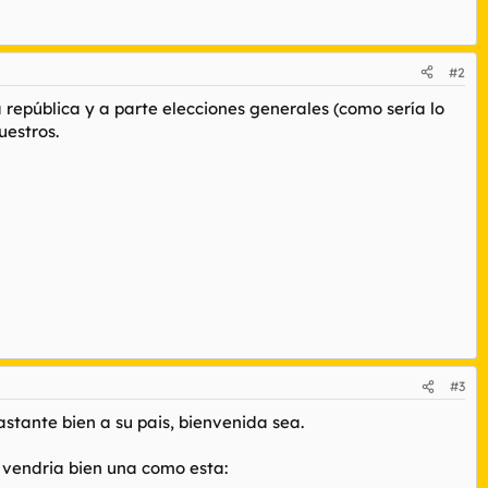
#2
a república y a parte elecciones generales (como sería lo
uestros.
#3
stante bien a su pais, bienvenida sea.
es vendria bien una como esta: