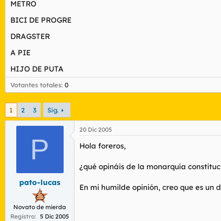
METRO
r
n
d
i
BICI DE PROGRE
e
c
l
i
DRAGSTER
t
o
e
A PIE
m
a
HIJO DE PUTA
Votantes totales
0
1
2
3
Sig.
20 Dic 2005
P
Hola foreros,
¿qué opináis de la monarquía constitu
pato-lucas
En mi humilde opinión, creo que es un
Novato de mierda
Registro
5 Dic 2005