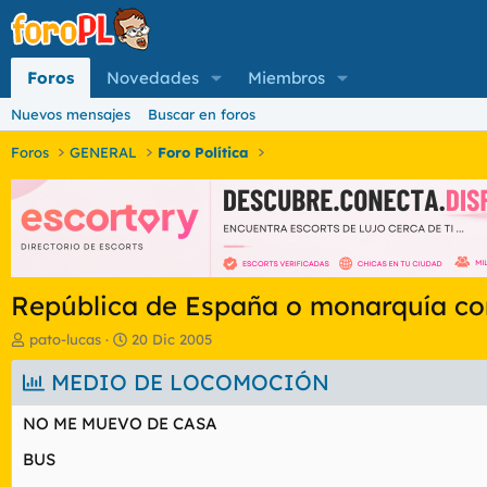
Foros
Novedades
Miembros
Nuevos mensajes
Buscar en foros
Foros
GENERAL
Foro Política
República de España o monarquía cons
I
F
pato-lucas
20 Dic 2005
n
e
i
MEDIO DE LOCOMOCIÓN
c
c
h
i
a
NO ME MUEVO DE CASA
a
d
d
e
BUS
o
i