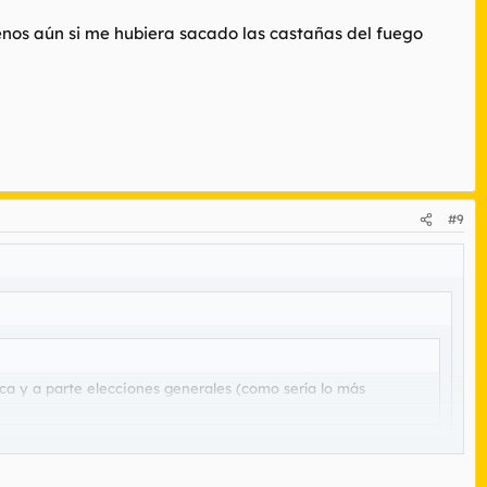
enos aún si me hubiera sacado las castañas del fuego
#9
ica y a parte elecciones generales (como sería lo más
rno.