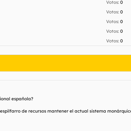
Votos:
0
Votos:
0
Votos:
0
Votos:
0
Votos:
0
cional española?
 despilfarro de recursos mantener el actual sistema monárqui