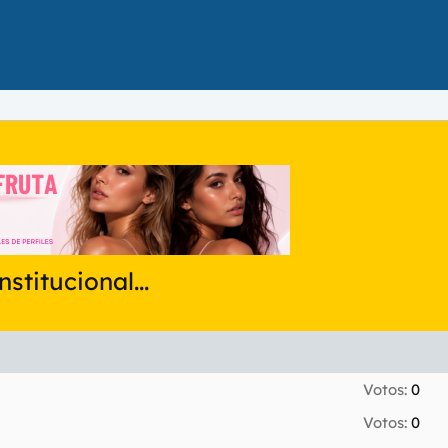
titucional...
Votos:
0
Votos:
0