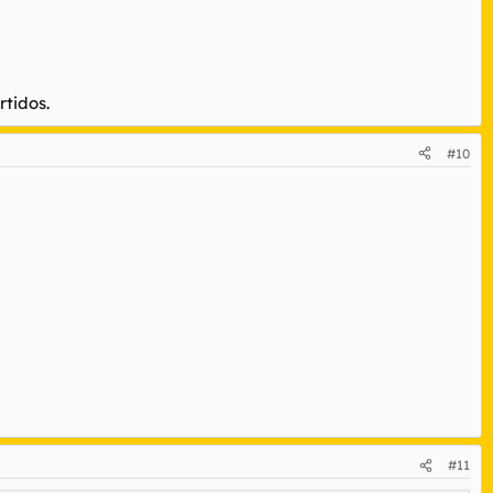
rtidos.
#10
#11