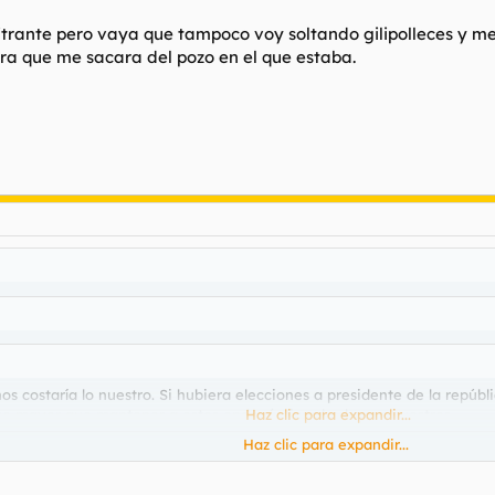
itrante pero vaya que tampoco voy soltando gilipolleces y m
ra que me sacara del pozo en el que estaba.
os costaría lo nuestro. Si hubiera elecciones a presidente de la repúbl
luso mayor que mantener a estos endogámicos borbones nuestros.
Haz clic para expandir...
Haz clic para expandir...
ca? Es decir eliminar esa figura y seguir con solo presidente del gobie
Haz clic para expandir...