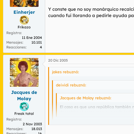
Y conste que no soy monárquico recalc
Einherjer
cuando fuí llorando a pedirle ayuda pa
Frikazo
Registro
11 Ene 2004
Mensajes
10.101
Reacciones
4
20 Dic 2005
jakes rebuznó:
deividi rebuznó:
Jacques de
Jacques de Molay rebuznó:
Molay
El caso es que una república también n
deseable) el gasto creo que sería inc
Freak total
Registro
2 Nov 2003
No puede ser sin presidente de la republi
Mensajes
18.013
Reacciones
16