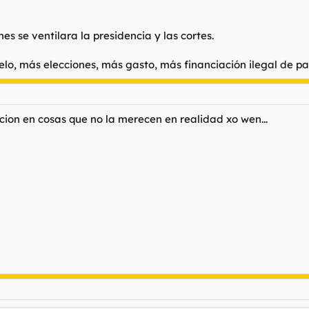
ial, como es el caso en EEUU.
es se ventilara la presidencia y las cortes.
lo, más elecciones, más gasto, más financiación ilegal de pa
cion en cosas que no la merecen en realidad xo wen...