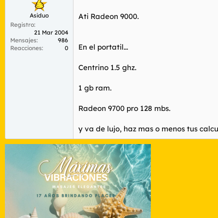
Asiduo
Ati Radeon 9000.
Registro
21 Mar 2004
Mensajes
986
En el portatil...
Reacciones
0
Centrino 1.5 ghz.
1 gb ram.
Radeon 9700 pro 128 mbs.
y va de lujo, haz mas o menos tus calcul