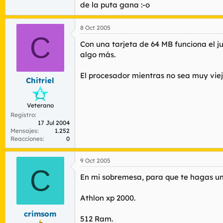
de la puta gana :-o
8 Oct 2005
C
Con una tarjeta de 64 MB funciona el j
algo más.
El procesador mientras no sea muy viejo
Chitriel
Veterano
Registro
17 Jul 2004
Mensajes
1.252
Reacciones
0
9 Oct 2005
C
En mi sobremesa, para que te hagas una
Athlon xp 2000.
crimsom
512 Ram.