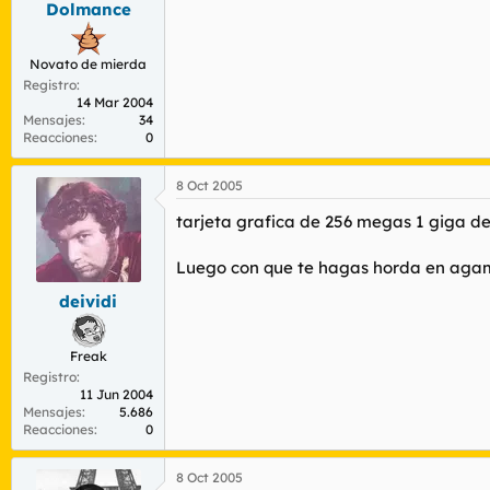
Dolmance
r
n
d
i
e
c
Novato de mierda
l
i
Registro
t
o
14 Mar 2004
e
Mensajes
34
m
Reacciones
0
a
8 Oct 2005
tarjeta grafica de 256 megas 1 giga d
Luego con que te hagas horda en agam
deividi
Freak
Registro
11 Jun 2004
Mensajes
5.686
Reacciones
0
8 Oct 2005