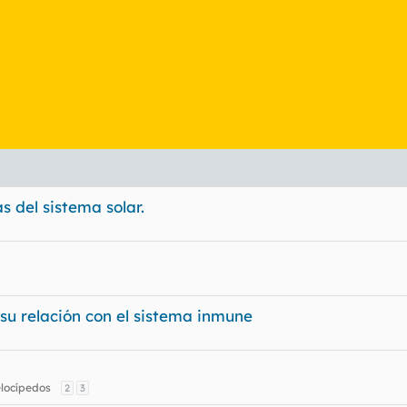
s del sistema solar.
 su relación con el sistema inmune
locípedos
2
3