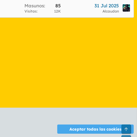
Masunos
85
31 Jul 2025
Visitas
12K
Alcaudon
Arri
Aceptar todas las cookies
ontáctanos
Términos y reglas
Política de privacidad
Ayuda
R