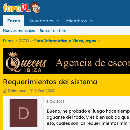
Foros
Novedades
Miembros
Nuevos mensajes
Buscar en foros
Foros
OCIO
Foro Informática y Videojuegos
Requerimientos del sistema
I
F
Dolmance
8 Oct 2005
n
e
i
c
8 Oct 2005
c
D
h
Bueno, he probado el juego hace tiemp
i
a
a
d
aguante del todo, y es bien sabido que b
d
e
eso, cuales son los requerimientos min
o
i