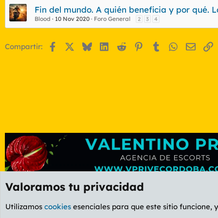
Fin del mundo. A quién beneficia y por qué. 
Blood
10 Nov 2020
Foro General
2
3
4
Facebook
X
Bluesky
LinkedIn
Reddit
Pinterest
Tumblr
WhatsApp
Email
E
Compartir:
Valoramos tu privacidad
Foros
OCIO
Foro Informática y Videojuegos
Utilizamos
cookies
esenciales para que este sitio funcione, 
Cookies
PL OLDSTYLE AMARILLO
Cambiar fuente