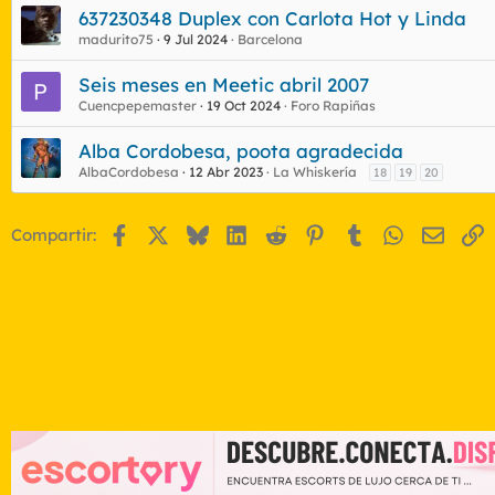
637230348 Duplex con Carlota Hot y Linda
madurito75
9 Jul 2024
Barcelona
Seis meses en Meetic abril 2007
Cuencpepemaster
19 Oct 2024
Foro Rapiñas
Alba Cordobesa, poota agradecida
AlbaCordobesa
12 Abr 2023
La Whiskería
18
19
20
Facebook
X
Bluesky
LinkedIn
Reddit
Pinterest
Tumblr
WhatsApp
Email
E
Compartir: