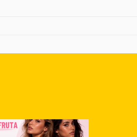
nlace