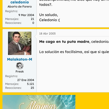
celedonio
r
n
todas?.
d
i
Aborto de Forero
e
c
Registro
Un saludo,
l
i
9 Mar 2004
Mensajes
21
t
o
Celedonio :(
Reacciones
0
e
m
a
18 Abr 2005
Me cago en tu puta madre
, celedonio
La solución es facilísima, así que si qu
Malakaton-M
Freak
Registro
27 Ene 2004
Mensajes
5.121
Reacciones
25