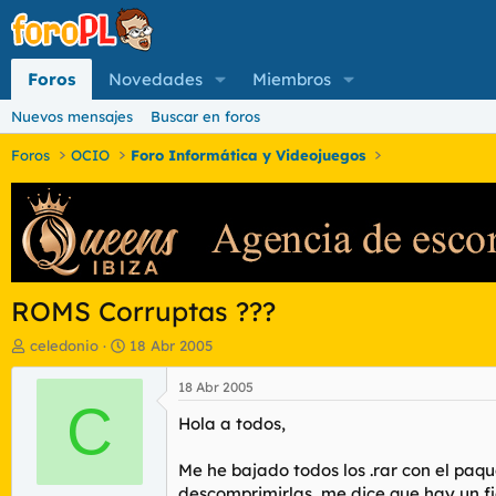
Foros
Novedades
Miembros
Nuevos mensajes
Buscar en foros
Foros
OCIO
Foro Informática y Videojuegos
ROMS Corruptas ???
I
F
celedonio
18 Abr 2005
n
e
i
c
18 Abr 2005
c
C
h
Hola a todos,
i
a
a
d
d
e
Me he bajado todos los .rar con el p
o
i
descomprimirlas, me dice que hay un f