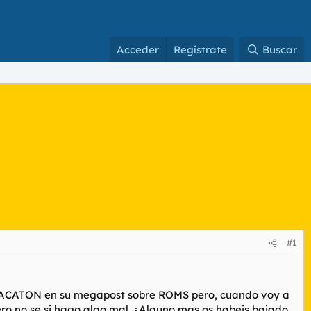
Acceder
Regístrate
Buscar
#1
MALACATON en su megapost sobre ROMS pero, cuando voy a
ro no se si hago algo mal. ¿Alguno mas os habeis bajado