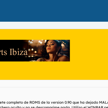
aquete completo de ROMS de la version 0.90 que ha dejado 
ichero oculto y no se descomprime nada. Utilizo el WINRAR pe