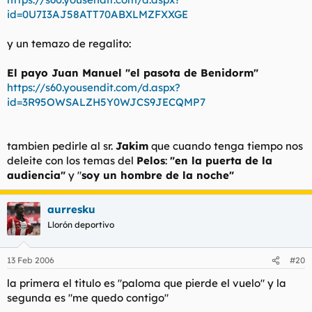
id=0U7I3AJ58ATT70ABXLMZFXXGE
y un temazo de regalito:
El payo Juan Manuel "el pasota de Benidorm"
https://s60.yousendit.com/d.aspx?
id=3R95OWSALZH5Y0WJCS9JECQMP7
tambien pedirle al sr.
Jakim
que cuando tenga tiempo nos
deleite con los temas del
Pelos
:
"en la puerta de la
audiencia"
y "
soy un hombre de la noche"
aurresku
Llorón deportivo
13 Feb 2006
#20
la primera el titulo es "paloma que pierde el vuelo" y la
segunda es "me quedo contigo"