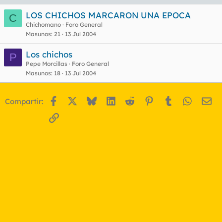
LOS CHICHOS MARCARON UNA EPOCA
C
Chichomano
Foro General
Masunos
21
13 Jul 2004
Los chichos
P
Pepe Morcillas
Foro General
Masunos
18
13 Jul 2004
Facebook
X
Bluesky
LinkedIn
Reddit
Pinterest
Tumblr
WhatsA
Em
Compartir:
Enlace