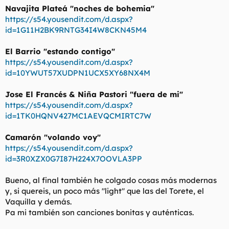
Navajita Plateá "noches de bohemia"
https://s54.yousendit.com/d.aspx?
id=1G11H2BK9RNTG34I4W8CKN45M4
El Barrio "estando contigo"
https://s54.yousendit.com/d.aspx?
id=10YWUT57XUDPN1UCX5XY68NX4M
Jose El Francés & Niña Pastori "fuera de mi"
https://s54.yousendit.com/d.aspx?
id=1TK0HQNV427MC1AEVQCMIRTC7W
Camarón "volando voy"
https://s54.yousendit.com/d.aspx?
id=3R0XZX0G7I87H224X7OOVLA3PP
Bueno, al final también he colgado cosas más modernas
y, si quereis, un poco más "light" que las del Torete, el
Vaquilla y demás.
Pa mi también son canciones bonitas y auténticas.