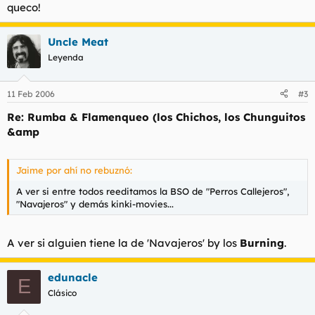
queco!
Uncle Meat
Leyenda
11 Feb 2006
#3
Re: Rumba & Flamenqueo (los Chichos, los Chunguitos
&amp
Jaime por ahí no rebuznó:
A ver si entre todos reeditamos la BSO de "Perros Callejeros",
"Navajeros" y demás kinki-movies...
A ver si alguien tiene la de 'Navajeros' by los
Burning
.
edunacle
E
Clásico