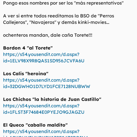
Pongo esos nombres por ser los "más representativos"
l
i
t
o
A ver si entre todos reeditamos la BSO de "Perros
e
m
Callejeros", "Navajeros" y demás kinki-movies...
a
ochenteros mandan, dale caña Torete!!!
Bordon 4 "al Torete"
https://s54.yousendit.com/d.aspx?
id=1ELV98X9R8QAS1SD956JCVFA6U
Los Calis "heroina"
https://s54.yousendit.com/d.aspx?
id=32DGWHO1D7LYD1FCE7128NUBWW
Los Chichos "la historia de Juan Castillo"
https://s54.yousendit.com/d.aspx?
id=1FLST3F74684E0PYEJO9GJAGZU
El Queco "caballo maldito"
https://s54.yousendit.com/d.aspx?