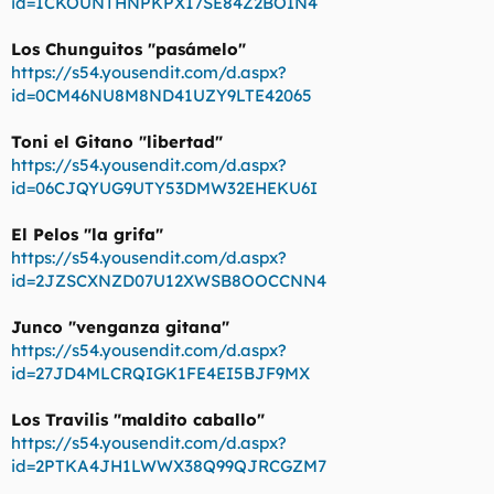
id=1CKOUNTHNPKPX17SE84Z2BOIN4
Los Chunguitos "pasámelo"
https://s54.yousendit.com/d.aspx?
id=0CM46NU8M8ND41UZY9LTE42065
Toni el Gitano "libertad"
https://s54.yousendit.com/d.aspx?
id=06CJQYUG9UTY53DMW32EHEKU6I
El Pelos "la grifa"
https://s54.yousendit.com/d.aspx?
id=2JZSCXNZD07U12XWSB8OOCCNN4
Junco "venganza gitana"
https://s54.yousendit.com/d.aspx?
id=27JD4MLCRQIGK1FE4EI5BJF9MX
Los Travilis "maldito caballo"
https://s54.yousendit.com/d.aspx?
id=2PTKA4JH1LWWX38Q99QJRCGZM7