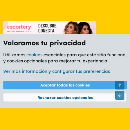
Valoramos tu privacidad
Utilizamos
cookies
esenciales para que este sitio funcione,
y cookies opcionales para mejorar tu experiencia.
Foro Música
Ver más información y configurar tus preferencias
Cookies
PL OLDSTYLE AMARILLO
Cambiar fuente
Español (ES)
Arri
Aceptar todas las cookies
Contáctanos
Términos y reglas
Política de privacidad
Ayuda
R
Pie
S
Rechazar cookies opcionales
S
®
Community platform by XenForo
© 2010-2026 XenForo Ltd.