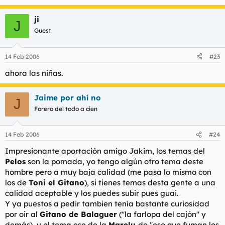
ji
J
Guest
14 Feb 2006
#23
ahora las niñas.
Jaime por ahí no
J
Forero del todo a cien
14 Feb 2006
#24
Impresionante aportación amigo Jakim, los temas del
Pelos
son la pomada, yo tengo algún otro tema deste
hombre pero a muy baja calidad (me pasa lo mismo con
los de
Toni el Gitano
), si tienes temas desta gente a una
calidad aceptable y los puedes subir pues guai.
Y ya puestos a pedir tambien tenía bastante curiosidad
por oir al
Gitano de Balaguer
("la farlopa del cajón" y
demás), y el tema ese de la
Marelu
de "eso que fuman los