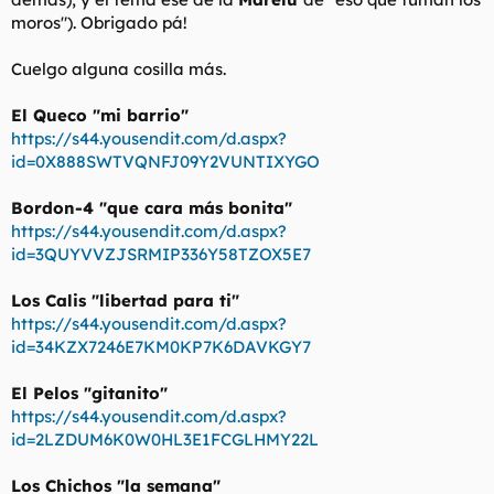
moros"). Obrigado pá!
Cuelgo alguna cosilla más.
El Queco "mi barrio"
https://s44.yousendit.com/d.aspx?
id=0X888SWTVQNFJ09Y2VUNTIXYGO
Bordon-4 "que cara más bonita"
https://s44.yousendit.com/d.aspx?
id=3QUYVVZJSRMIP336Y58TZOX5E7
Los Calis "libertad para ti"
https://s44.yousendit.com/d.aspx?
id=34KZX7246E7KM0KP7K6DAVKGY7
El Pelos "gitanito"
https://s44.yousendit.com/d.aspx?
id=2LZDUM6K0W0HL3E1FCGLHMY22L
Los Chichos "la semana"