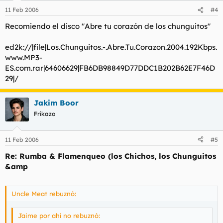
11 Feb 2006
#4
Recomiendo el disco "Abre tu corazón de los chunguitos"
ed2k://|file|Los.Chunguitos.-.Abre.Tu.Corazon.2004.192Kbps.
www.MP3-
ES.com.rar|64606629|FB6DB98849D77DDC1B202B62E7F46D
29|/
Jakim Boor
Frikazo
11 Feb 2006
#5
Re: Rumba & Flamenqueo (los Chichos, los Chunguitos
&amp
Uncle Meat rebuznó:
Jaime por ahí no rebuznó: