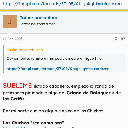
https://foropl.com/threads/37108/&highlight=calorrismo
Jaime por ahí no
J
Forero del todo a cien
12 Feb 2006
#7
Jakim Boor rebuznó:
Obviamente, remito a mis posts en este antiguo hilo:
https://foropl.com/threads/37108/&highlight=calorrismo
SUBLIME
listado caballero, empiezo la ronda de
peticiones pidiendole algo del
Gitano de Balaguer
y de
los Griffis.
Por mi parte cuelgo algún clásico de los Chichos
Los Chichos "sea como sea"