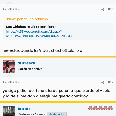
13 Feb 2006
#16
Jaime por ahí no rebuznó:
Los Chichos "quiero ser libre"
https://s53.yousendit.com/d.aspx?
id=1EP67CPRD8HH52WMRDKGMSNBGO
me estas dando la Vida , chacho!! :pla :pla
aurresku
Llorón deportivo
13 Feb 2006
#17
yo sigo pidiendo ,teneis la de paloma que pierde el vuelo
y la de si me dan a elegir me quedo contigo?
Auron
Moderador Voyeur
Moderador