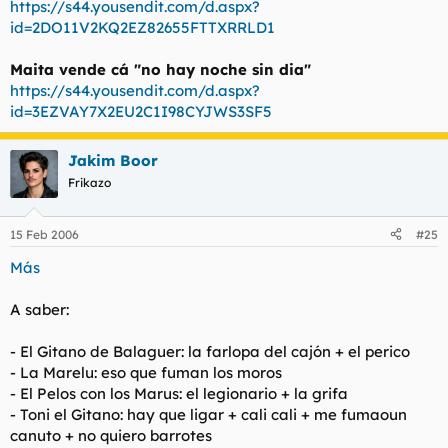
https://s44.yousendit.com/d.aspx?
id=2DO11V2KQ2EZ82655FTTXRRLD1
Maita vende cá "no hay noche sin dia"
https://s44.yousendit.com/d.aspx?
id=3EZVAY7X2EU2C1I98CYJWS3SF5
Jakim Boor
Frikazo
15 Feb 2006
#25
Más
A saber:
- El Gitano de Balaguer: la farlopa del cajón + el perico
- La Marelu: eso que fuman los moros
- El Pelos con los Marus: el legionario + la grifa
- Toni el Gitano: hay que ligar + cali cali + me fumaoun
canuto + no quiero barrotes