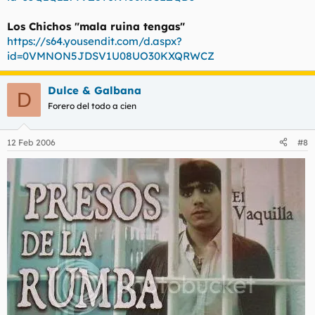
Los Chichos "mala ruina tengas"
https://s64.yousendit.com/d.aspx?
id=0VMNON5JDSV1U08UO30KXQRWCZ
Dulce & Galbana
D
Forero del todo a cien
12 Feb 2006
#8