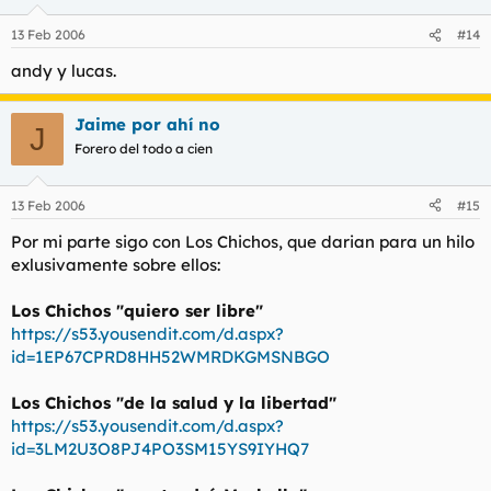
13 Feb 2006
#14
andy y lucas.
Jaime por ahí no
J
Forero del todo a cien
13 Feb 2006
#15
Por mi parte sigo con Los Chichos, que darian para un hilo
exlusivamente sobre ellos:
Los Chichos "quiero ser libre"
https://s53.yousendit.com/d.aspx?
id=1EP67CPRD8HH52WMRDKGMSNBGO
Los Chichos "de la salud y la libertad"
https://s53.yousendit.com/d.aspx?
id=3LM2U3O8PJ4PO3SM15YS9IYHQ7