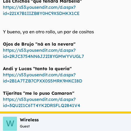
Los Chichos "que tendrá Marbella"
https://s53.yousendit.com/d.aspx?
id=221X7B1IIZB8Y0HC9XSDHKX1CE
Y bueno, ya en otro rollo, un par de cositas
Ojos de Brujo "ná en la nevera"
https://s53.yousendit.com/d.aspx?
id=2RJC3754NN6JJ2I8YGMWYVUGL7
Andi y Lucas "tanto la queria"
https://s53.yousendit.com/d.aspx?
id=2B1A7TZB7CPXX0S5MRK9HKCI8D
Tijeritas "me lo puso Camaron"
https://s53.yousendit.com/d.aspx?
id=3QU2I1C6TT4YK2DRSFLQ2841V4
Wireless
W
Guest