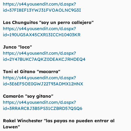
https://s44.yousendit.com/d.aspx?
id=37FI8EF13YWJ31FVOAOLNC9G3I
Los Chunguitos "soy un perro callejero"
https://s44.yousendit.com/d.aspx?
id=190UG5AX45CXR13ICCH10403KR
Junco "loco"
https://s44.yousendit.com/d.aspx?
id=2Y47BUKC7AQKZ0DEAKCJRHDEQ4
Toni el Gitano "macarra"
https://s44.yousendit.com/d.aspx?
id=3E6EF5OE0GWJ22T93ADMX12HNX
Camarón "soy gitano"
https://s44.yousendit.com/d.aspx?
id=3RRARC8J3B5PS31CZBRD57QSQ6
Rakel Winchester "las payas no pueden entrar al
Lowen"