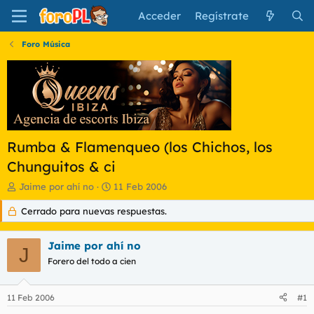
Acceder
Regístrate
Foro Música
Rumba & Flamenqueo (los Chichos, los
Chunguitos & ci
I
F
Jaime por ahí no
11 Feb 2006
n
e
Cerrado para nuevas respuestas.
i
c
c
h
i
a
Jaime por ahí no
a
d
J
d
Forero del todo a cien
e
o
i
r
n
11 Feb 2006
#1
d
i
e
c