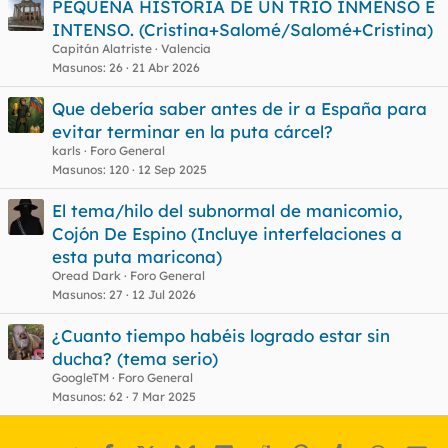
PEQUEÑA HISTORIA DE UN TRIO INMENSO E
INTENSO. (Cristina+Salomé/Salomé+Cristina)
Capitán Alatriste
Valencia
Masunos
26
21 Abr 2026
Que debería saber antes de ir a España para
evitar terminar en la puta cárcel?
karls
Foro General
Masunos
120
12 Sep 2025
El tema/hilo del subnormal de manicomio,
Cojón De Espino (Incluye interfelaciones a
esta puta maricona)
Oread Dark
Foro General
Masunos
27
12 Jul 2026
¿Cuanto tiempo habéis logrado estar sin
ducha? (tema serio)
GoogleTM
Foro General
Masunos
62
7 Mar 2025