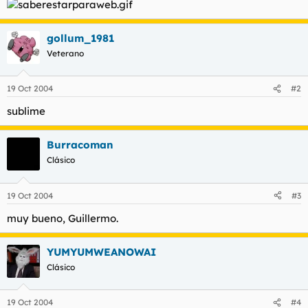
t
o
e
m
gollum_1981
a
Veterano
19 Oct 2004
#2
sublime
Burracoman
Clásico
19 Oct 2004
#3
muy bueno, Guillermo.
YUMYUMWEANOWAI
Clásico
19 Oct 2004
#4