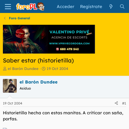
Acceder
Regístrate
Foro General
Saber estar (historietilla)
I
F
el Barón Dundee
19 Oct 2004
n
e
i
c
el Barón Dundee
c
h
Asiduo
i
a
a
d
d
e
19 Oct 2004
#1
o
i
r
n
Historietilla hecha con estas manitas. A criticar con saña,
d
i
porfas.
e
c
l
i