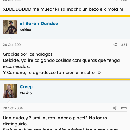
XDDDDDDDD me mueor krisa macho un bezo e k mola mil
el Barón Dundee
Asiduo
20 Oct 2004
#21
Gracias por los halagos.
Deicide, ya iré colgando cosillas comiqueras que tenga
escaneadas.
Y Camano, te agradezco también el insulto. :D
Creep
Clásico
20 Oct 2004
#22
Una duda. ¿Plumilla, rotulador o pincel? No logro
distinguirlo.
Está muy bien rotulado, guión original. Me gusta vaya.