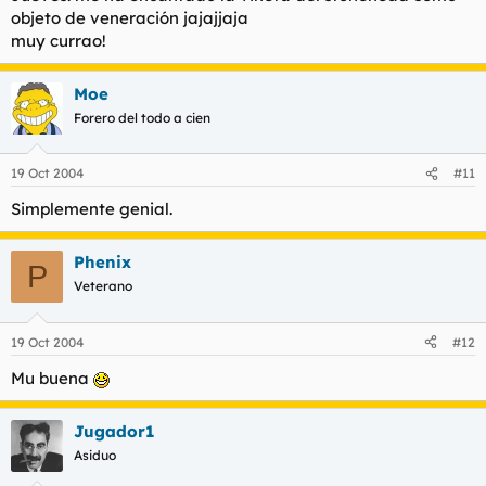
objeto de veneración jajajjaja
muy currao!
Moe
Forero del todo a cien
19 Oct 2004
#11
Simplemente genial.
Phenix
P
Veterano
19 Oct 2004
#12
Mu buena
Jugador1
Asiduo