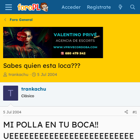
Acceder
Regístrate
Foro General
Sabes quien esta loca???
I
F
trankachu
5 Jul 2004
n
e
i
c
trankachu
T
c
h
Clásico
i
a
a
d
d
e
5 Jul 2004
#1
o
i
r
n
MI POLLA EN TU BOCA!!
d
i
e
c
UEEEEEEEEEEEEEEEEEEEEEEEEE
l
i