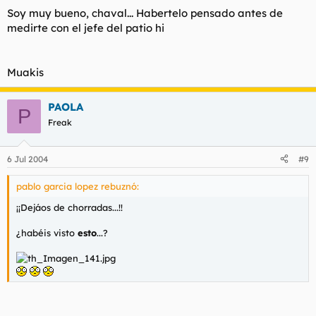
Soy muy bueno, chaval... Habertelo pensado antes de
Haz clic para expandir...
MIERDA!! NADA PUEDE GANAR
medirte con el jefe del patio hi
hihi
Haz clic para expandir...
A UN ESCUDO PARA SIEMPRE!!!
TU TIA EN PELOTAS!!!
Muakis
ESCUDO PARA SIEMPRE
PAOLA
P
Freak
6 Jul 2004
#9
pablo garcia lopez rebuznó:
¡¡Dejáos de chorradas...!!
¿habéis visto
esto
...?