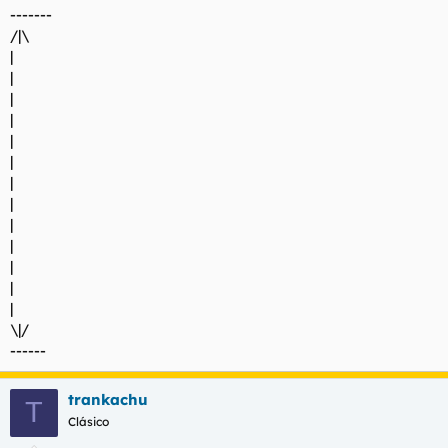
-------
/|\
|
|
|
|
|
|
|
|
|
|
|
|
|
\|/
------
trankachu
T
Clásico