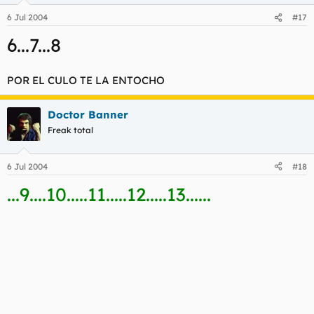
6 Jul 2004
#17
6...7...8
POR EL CULO TE LA ENTOCHO
Doctor Banner
Freak total
6 Jul 2004
#18
...9....10.....11.....12.....13......