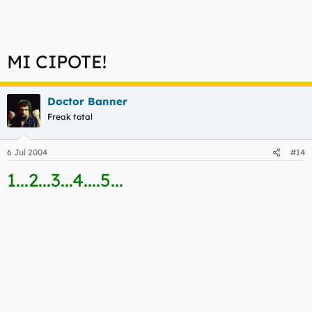
MI CIPOTE!
Doctor Banner
Freak total
6 Jul 2004
#14
1...2...3...4....5...