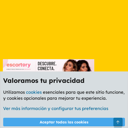
Valoramos tu privacidad
Utilizamos
cookies
esenciales para que este sitio funcione,
y cookies opcionales para mejorar tu experiencia.
Foro General
Ver más información y configurar tus preferencias
Cookies
PL OLDSTYLE AMARILLO
Cambiar fuente
Español (ES)
Arri
Aceptar todas las cookies
Contáctanos
Términos y reglas
Política de privacidad
Ayuda