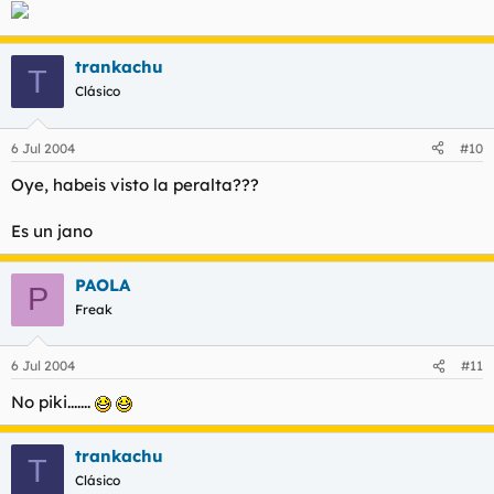
trankachu
T
Clásico
6 Jul 2004
#10
Oye, habeis visto la peralta???
Es un jano
PAOLA
P
Freak
6 Jul 2004
#11
No piki.......
trankachu
T
Clásico