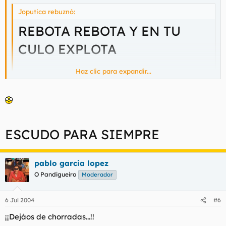
Joputica rebuznó:
REBOTA REBOTA Y EN TU
CULO EXPLOTA
Haz clic para expandir...
hihi
Haz clic para expandir...
TU TIA EN PELOTAS!!!
ESCUDO PARA SIEMPRE
pablo garcia lopez
O Pandigueiro
Moderador
6 Jul 2004
#6
¡¡Dejáos de chorradas...!!