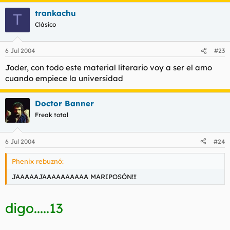
trankachu
T
Clásico
6 Jul 2004
#23
Joder, con todo este material literario voy a ser el amo
cuando empiece la universidad
Doctor Banner
Freak total
6 Jul 2004
#24
EN MI CULO TE CRECE.......
Phenix rebuznó:
JAAAAAJAAAAAAAAAA MARIPOSÓN!!!
digo.....13