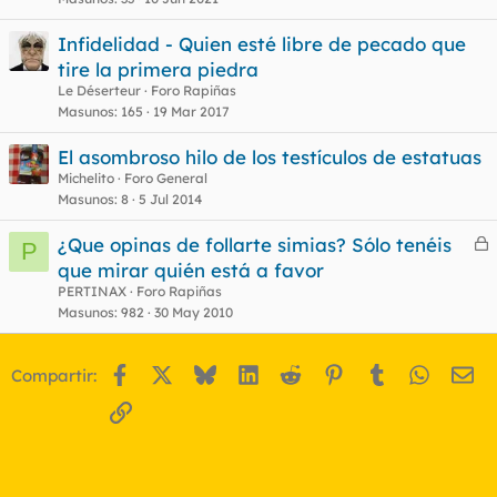
Infidelidad - Quien esté libre de pecado que
tire la primera piedra
Le Déserteur
Foro Rapiñas
Masunos
165
19 Mar 2017
El asombroso hilo de los testículos de estatuas
Michelito
Foro General
Masunos
8
5 Jul 2014
¿Que opinas de follarte simias? Sólo tenéis
P
e
que mirar quién está a favor
r
PERTINAX
Foro Rapiñas
r
Masunos
982
30 May 2010
Facebook
X
Bluesky
LinkedIn
Reddit
Pinterest
Tumblr
WhatsA
Em
Compartir:
o
Enlace