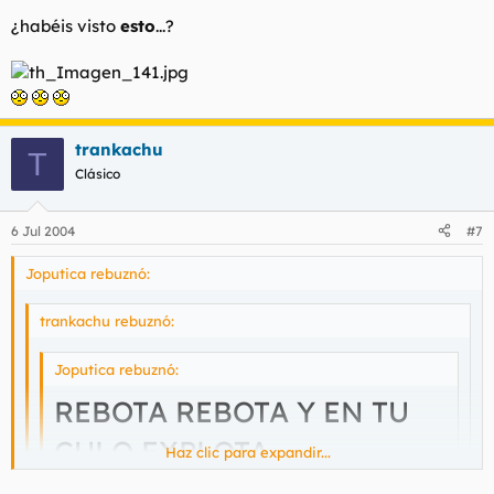
¿habéis visto
esto
...?
trankachu
T
Clásico
6 Jul 2004
#7
Joputica rebuznó:
trankachu rebuznó:
Joputica rebuznó:
REBOTA REBOTA Y EN TU
CULO EXPLOTA
Haz clic para expandir...