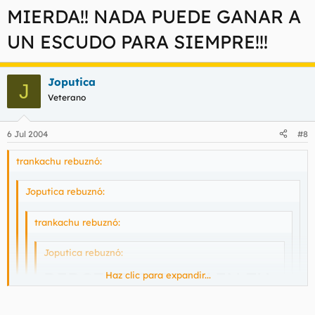
Haz clic para expandir...
MIERDA!! NADA PUEDE GANAR A
hihi
Haz clic para expandir...
UN ESCUDO PARA SIEMPRE!!!
TU TIA EN PELOTAS!!!
ESCUDO PARA SIEMPRE
Joputica
J
Veterano
6 Jul 2004
#8
trankachu rebuznó:
Joputica rebuznó:
trankachu rebuznó:
Joputica rebuznó:
REBOTA REBOTA Y EN TU
Haz clic para expandir...
CULO EXPLOTA
Haz clic para expandir...