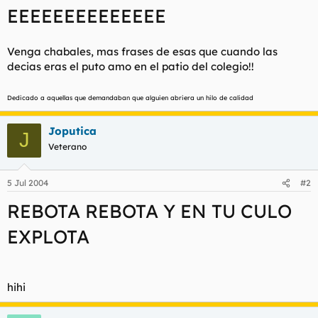
t
o
EEEEEEEEEEEEEE
e
m
a
Venga chabales, mas frases de esas que cuando las
decias eras el puto amo en el patio del colegio!!
Dedicado a aquellas que demandaban que alguien abriera un hilo de calidad
Joputica
J
Veterano
5 Jul 2004
#2
REBOTA REBOTA Y EN TU CULO
EXPLOTA
hihi