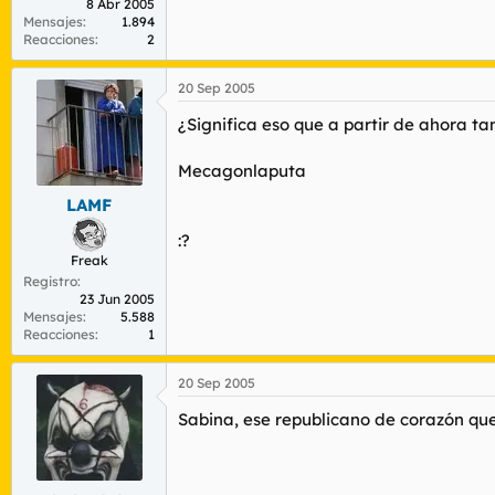
8 Abr 2005
Mensajes
1.894
Reacciones
2
20 Sep 2005
¿Significa eso que a partir de ahora ta
Mecagonlaputa
LAMF
:?
Freak
Registro
23 Jun 2005
Mensajes
5.588
Reacciones
1
20 Sep 2005
Sabina, ese republicano de corazón que