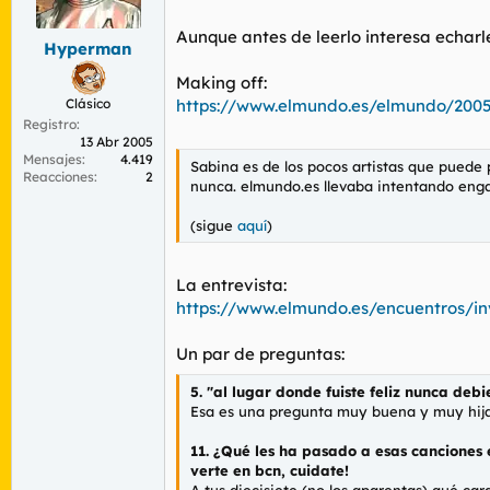
r
n
d
i
Aunque antes de leerlo interesa echarle
Hyperman
e
c
l
i
Making off:
t
o
Clásico
https://www.elmundo.es/elmundo/2005
e
Registro
m
13 Abr 2005
a
Mensajes
4.419
Sabina es de los pocos artistas que puede 
Reacciones
2
nunca. elmundo.es llevaba intentando enga
(sigue
aquí
)
La entrevista:
https://www.elmundo.es/encuentros/in
Un par de preguntas:
5. "al lugar donde fuiste feliz nunca debi
Esa es una pregunta muy buena y muy hija 
11. ¿Qué les ha pasado a esas canciones 
verte en bcn, cuidate!
A tus diecisiete (no los aparentas) qué car