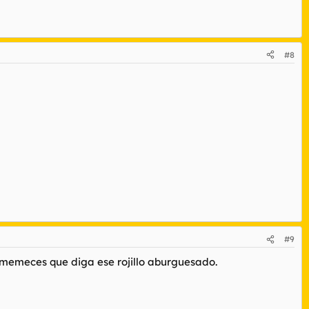
#8
#9
s memeces que diga ese rojillo aburguesado.