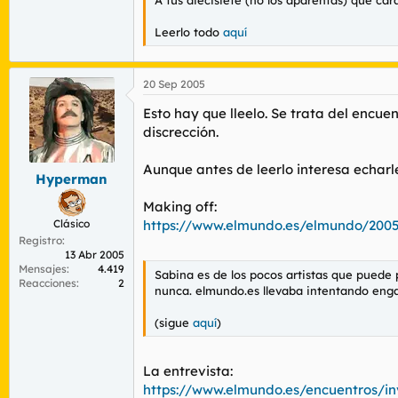
Leerlo todo
aquí
20 Sep 2005
Esto hay que lleelo. Se trata del encue
discrección.
Aunque antes de leerlo interesa echarle
Hyperman
Making off:
Clásico
https://www.elmundo.es/elmundo/2005
Registro
13 Abr 2005
Mensajes
4.419
Sabina es de los pocos artistas que puede 
Reacciones
2
nunca. elmundo.es llevaba intentando enga
(sigue
aquí
)
La entrevista:
https://www.elmundo.es/encuentros/in