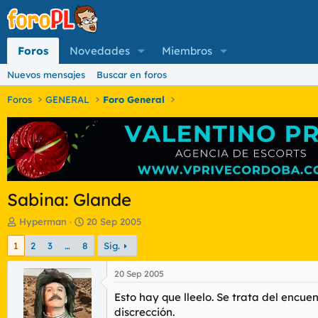
Foros
Novedades
Miembros
Nuevos mensajes
Buscar en foros
Foros
GENERAL
Foro General
Sabina: Glande
I
F
Hyperman
20 Sep 2005
n
e
1
2
3
…
8
Sig.
i
c
c
h
i
a
20 Sep 2005
a
d
Esto hay que lleelo. Se trata del encue
d
e
o
i
discrección.