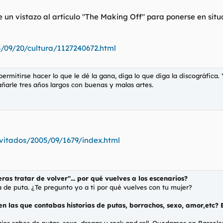
 un vistazo al artículo "The Making Off" para ponerse en situa
/09/20/cultura/1127240672.html
permitirse hacer lo que le dé la gana, diga lo que diga la discográfica
ñarle tres años largos con buenas y malas artes.
vitados/2005/09/1679/index.html
eras tratar de volver"... por qué vuelves a los escenarios?
de puta. ¿Te pregunto yo a ti por qué vuelves con tu mujer?
en las que contabas historias de putas, borrachos, sexo, amor,etc? 
ajos sabes de putas, sexo, drogas y rock and roll. Quedamos en Barcelo