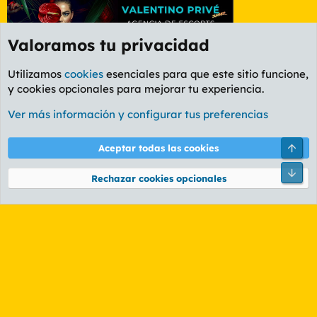
Valoramos tu privacidad
Utilizamos
cookies
esenciales para que este sitio funcione,
y cookies opcionales para mejorar tu experiencia.
Foro General
Ver más información y configurar tus preferencias
Cookies
PL OLDSTYLE AMARILLO
Cambiar fuente
Español (ES)
Arri
Aceptar todas las cookies
Contáctanos
Términos y reglas
Política de privacidad
Ayuda
R
Pie
S
Rechazar cookies opcionales
S
®
Community platform by XenForo
© 2010-2026 XenForo Ltd.