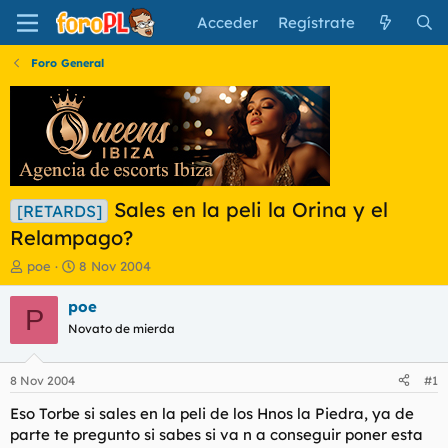
Acceder
Regístrate
Foro General
Sales en la peli la Orina y el
[RETARDS]
Relampago?
I
F
poe
8 Nov 2004
n
e
i
c
poe
P
c
h
Novato de mierda
i
a
a
d
d
e
8 Nov 2004
#1
o
i
r
n
Eso Torbe si sales en la peli de los Hnos la Piedra, ya de
d
i
parte te pregunto si sabes si va n a conseguir poner esta
e
c