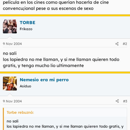
pelicula en los cines como querian hacerla de cine
l
i
convencu¡ional pese a sus escenas de sexo
t
o
e
m
TORBE
a
Frikazo
9 Nov 2004
#2
no sali
los lapiedra no me llaman, y si me llaman quieren todo
gratis, y tengo mucho lio ultimamente
Nemesio era mi perro
Asiduo
9 Nov 2004
#3
Torbe rebuznó:
no sali
los lapiedra no me llaman, y si me llaman quieren todo gratis, y