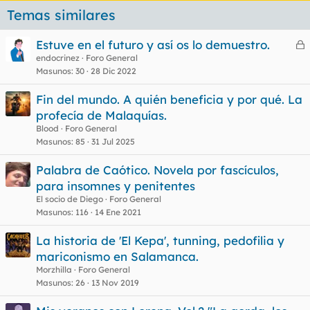
Temas similares
Estuve en el futuro y así os lo demuestro.
e
endocrinez
Foro General
Masunos
30
28 Dic 2022
r
r
Fin del mundo. A quién beneficia y por qué. La
profecía de Malaquías.
Blood
Foro General
o
Masunos
85
31 Jul 2025
Palabra de Caótico. Novela por fascículos,
para insomnes y penitentes
El socio de Diego
Foro General
Masunos
116
14 Ene 2021
La historia de 'El Kepa', tunning, pedofilia y
mariconismo en Salamanca.
Morzhilla
Foro General
Masunos
26
13 Nov 2019