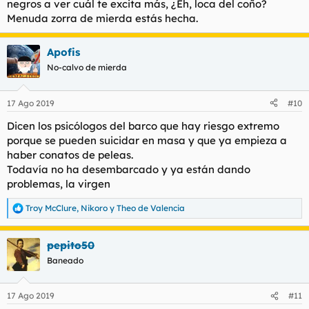
negros a ver cuál te excita más, ¿Eh, loca del coño?
Menuda zorra de mierda estás hecha.
Apofis
No-calvo de mierda
17 Ago 2019
#10
Dicen los psicólogos del barco que hay riesgo extremo
porque se pueden suicidar en masa y que ya empieza a
haber conatos de peleas.
Todavía no ha desembarcado y ya están dando
problemas, la virgen
Troy McClure
,
Nikoro
y
Theo de Valencia
R
e
a
pepito50
c
c
Baneado
i
o
n
17 Ago 2019
#11
e