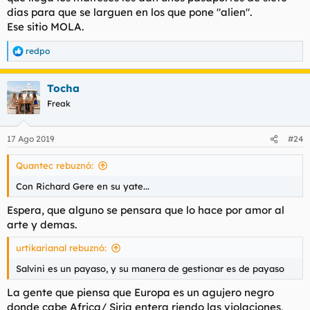
marchamos todos los europeos a África. Intercambiamos
dias para que se larguen en los que pone "alien".
continentes y empezamos de cero, construyendo millones de
Ese sitio MOLA.
chabolas de chapa hasta donde llega la vista. Con suerte en
100 años les podemos comprar el patrimonio cultural si todavía
no le han dado fuego al Archivo de Indias o han desmontado
redpo
R
la torre Eiffel.
e
a
Tocha
Soy perfectamente capaz de visualizar a un Topbox cualquiera
c
c
sudando sangre para mantener a raya a los negropeos en
Freak
i
Melilla, dentro de 200 años, que le lanzaran mierda y cal viva
o
para colarse como sea en la prospera Euráfrica.
n
17 Ago 2019
#24
e
s
Quantec rebuznó:
:
Con Richard Gere en su yate...
Espera, que alguno se pensara que lo hace por amor al
arte y demas.
urtikarianal rebuznó:
Salvini es un payaso, y su manera de gestionar es de payaso
La gente que piensa que Europa es un agujero negro
donde cabe Africa/ Siria entera riendo las violaciones,