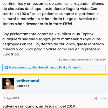
continentes y empezamos de cero, construyendo millones
de chabolas de chapa hasta donde llega la vista. Con
suerte en 100 años les podemos comprar el patrimonio
cultural si todavía no le han dado fuego al Archivo de
Indias o han desmontado la torre Eiffel.
Soy perfectamente capaz de visualizar a un Topbox
cualquiera sudando sangre para mantener a raya a los
negropeos en Melilla, dentro de 200 años, que le lanzaran
mierda y cal viva para colarse como sea en la prospera
Euráfrica.
Editado cobardemente:
17 Ago 2019
PatoLaqueado
,
Miembro eliminado FLM
y
Cimmerio
R
e
a
urtikarianal
c
c
Baneado
i
o
n
17 Ago 2019
#14
e
s
Salvini es un gañan, un Jesus gil del 2019.
: