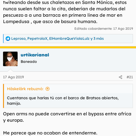
twiteando desde sus chaletazos en Santa Mónica, estos
nunca suelen faltar a la cita, deberían de mudarlos del
pescuezo a a una barraca en primera linea de mar en
Lampedusa , que asco de basura humana.
Editado cobardemente:
17 Ago 2019
Leproso
,
PepetrolaX
,
ElHombreQueViolaLulz
y 3 más
R
e
a
urtikarianal
c
c
Baneado
i
o
n
17 Ago 2019
#21
e
s
Häskelärk rebuznó:
:
Cuentanos que harías tú con el barco de Bratsos abiertos,
hamijo.
Open arms no puede convertirse en el bypass entre africa
y europa.
Me parece que no acaban de entenderme.