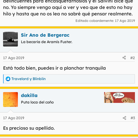
delincuentes para encasquetarnoslos y el Salvini dice que
t
o
no. Yo siempre vengo aquí a ver y veo que de esto no hay
e
m
hilo y hasta que no os lea no sabré qué pensar realmente.
a
Editado cobardemente:
17 Ago 2019
Sir Ano de Bergerac
La becaria de Aramís Fuster.
17 Ago 2019
#2
Está todo bien, puedes ir a planchar tranquila
Travelord
y
Blinblin
R
e
a
dakilla
c
c
Puta loca del coño
i
o
n
17 Ago 2019
#3
e
s
Es precioso su apellido.
: