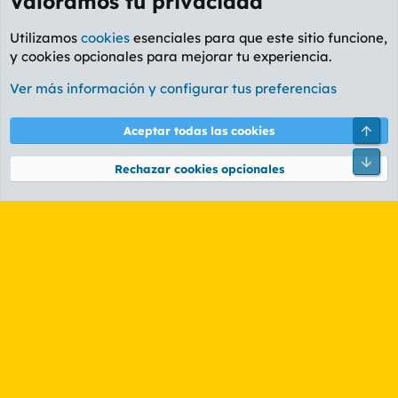
Valoramos tu privacidad
Utilizamos
cookies
esenciales para que este sitio funcione,
y cookies opcionales para mejorar tu experiencia.
Foro General
Ver más información y configurar tus preferencias
Cookies
PL OLDSTYLE AMARILLO
Cambiar fuente
Español (ES)
Arri
Aceptar todas las cookies
Contáctanos
Términos y reglas
Política de privacidad
Ayuda
R
Pie
S
Rechazar cookies opcionales
S
®
Community platform by XenForo
© 2010-2026 XenForo Ltd.