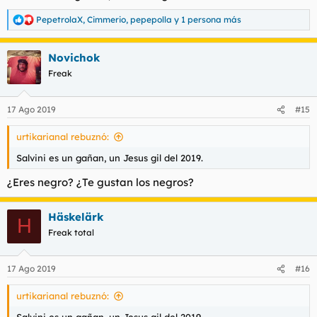
PepetrolaX
,
Cimmerio
,
pepepolla
y 1 persona más
R
e
a
Novichok
c
c
Freak
i
o
n
17 Ago 2019
#15
e
s
urtikarianal rebuznó:
:
Salvini es un gañan, un Jesus gil del 2019.
¿Eres negro? ¿Te gustan los negros?
Häskelärk
H
Freak total
17 Ago 2019
#16
urtikarianal rebuznó: