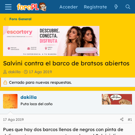
Acceder
Regístrate
Foro General
Salvini contra el barco de bratsos abiertos
I
F
dakilla
17 Ago 2019
n
e
Cerrado para nuevas respuestas.
i
c
c
h
i
a
dakilla
a
d
d
Puta loca del coño
e
o
i
r
n
17 Ago 2019
#1
d
i
e
c
Pues que hay dos barcos llenos de negros con pinta de
l
i