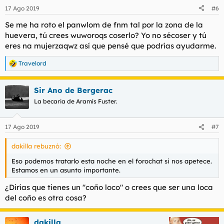
17 Ago 2019
#6
Se me ha roto el panwlom de fnm tal por la zona de la
huevera, tú crees wuworoqs coserlo? Yo no sécoser y tú
eres na mujerzaqwz así que pensé que podrías ayudarme.
Travelord
R
e
a
Sir Ano de Bergerac
c
c
La becaria de Aramís Fuster.
i
o
n
17 Ago 2019
#7
e
s
dakilla rebuznó:
:
Eso podemos tratarlo esta noche en el forochat si nos apetece.
Estamos en un asunto importante.
¿Dirías que tienes un "coño loco" o crees que ser una loca
del coño es otra cosa?
dakilla