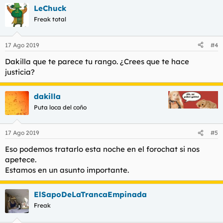
LeChuck
Freak total
17 Ago 2019
#4
Dakilla que te parece tu rango. ¿Crees que te hace
justicia?
dakilla
Puta loca del coño
17 Ago 2019
#5
Eso podemos tratarlo esta noche en el forochat si nos
apetece.
Estamos en un asunto importante.
ElSapoDeLaTrancaEmpinada
Freak