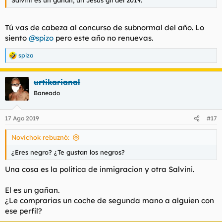
Salvini es un gañan, un Jesus gil del 2019.
Tú vas de cabeza al concurso de subnormal del año. Lo
siento
@spizo
pero este año no renuevas.
spizo
R
e
a
urtikarianal
c
c
Baneado
i
o
n
17 Ago 2019
#17
e
s
Novichok rebuznó:
:
¿Eres negro? ¿Te gustan los negros?
Una cosa es la politica de inmigracion y otra Salvini.
El es un gañan.
¿Le comprarias un coche de segunda mano a alguien con
ese perfil?