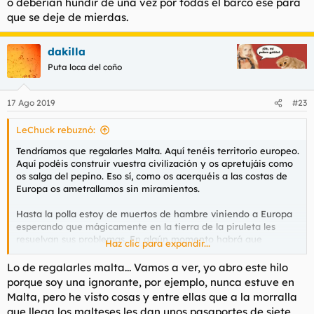
o deberian hundir de una vez por todas el barco ese para
que se deje de mierdas.
dakilla
Puta loca del coño
17 Ago 2019
#23
LeChuck rebuznó:
Tendríamos que regalarles Malta. Aquí tenéis territorio europeo.
Aquí podéis construir vuestra civilización y os apretujáis como
os salga del pepino. Eso sí, como os acerquéis a las costas de
Europa os ametrallamos sin miramientos.
Hasta la polla estoy de muertos de hambre viniendo a Europa
esperando que mágicamente en la tierra de la piruleta les
resuelvan sus problemas. En algún momento habrá que
Haz clic para expandir...
ponerse serios con las fronteras. Si me dices que vamos a dejar
entrar a 15 millones de cagarros y luego ni uno más, aún
Lo de regalarles malta... Vamos a ver, yo abro este hilo
firmaba. Pero es que ni así.
porque soy una ignorante, por ejemplo, nunca estuve en
Malta, pero he visto cosas y entre ellas que a la morralla
O mira, que se vengan todos los africanos a Europa y nos
que llega los malteses les dan unos pasaportes de siete