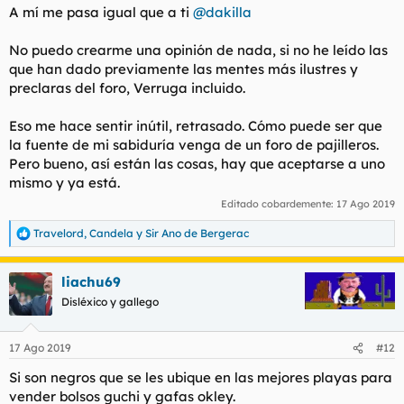
s
A mí me pasa igual que a ti
@dakilla
:
No puedo crearme una opinión de nada, si no he leído las
que han dado previamente las mentes más ilustres y
preclaras del foro, Verruga incluido.
Eso me hace sentir inútil, retrasado. Cómo puede ser que
la fuente de mi sabiduría venga de un foro de pajilleros.
Pero bueno, así están las cosas, hay que aceptarse a uno
mismo y ya está.
Editado cobardemente:
17 Ago 2019
Travelord
,
Candela
y
Sir Ano de Bergerac
R
e
a
liachu69
c
c
Disléxico y gallego
i
o
n
17 Ago 2019
#12
e
s
Si son negros que se les ubique en las mejores playas para
:
vender bolsos guchi y gafas okley.