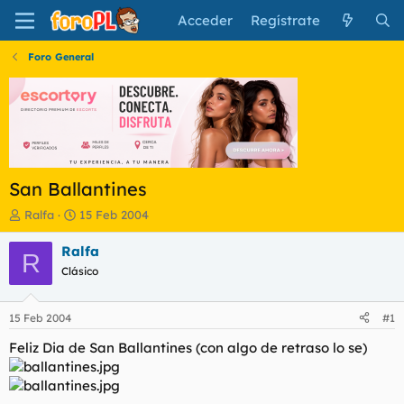
Acceder
Regístrate
Foro General
San Ballantines
I
F
Ralfa
15 Feb 2004
n
e
i
c
Ralfa
R
c
h
Clásico
i
a
a
d
d
e
15 Feb 2004
#1
o
i
r
n
Feliz Dia de San Ballantines (con algo de retraso lo se)
d
i
e
c
l
i