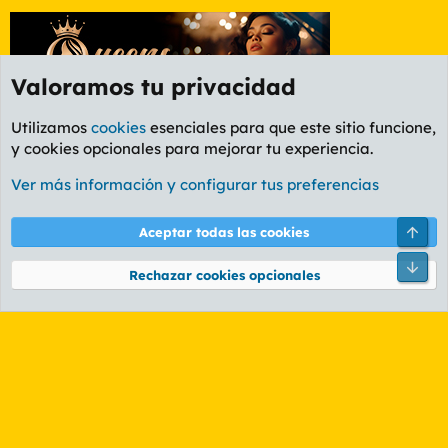
Valoramos tu privacidad
Utilizamos
cookies
esenciales para que este sitio funcione,
y cookies opcionales para mejorar tu experiencia.
Foro General
Ver más información y configurar tus preferencias
Cookies
PL OLDSTYLE AMARILLO
Cambiar fuente
Español (ES)
Arri
Aceptar todas las cookies
Contáctanos
Términos y reglas
Política de privacidad
Ayuda
R
Pie
S
Rechazar cookies opcionales
S
®
Community platform by XenForo
© 2010-2026 XenForo Ltd.