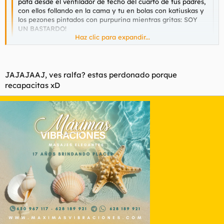
pata desde el ventilador de techo del cuarto de tus padres,
con ellos follando en la cama y tu en bolas con katiuskas y
los pezones pintados con purpurina mientras gritas: SOY
UN BASTARDO!
Haz clic para expandir...
PD: para que no te sientas mal me reire de tu
chiste...........ja?.....
Haz clic para expandir...
jajaja me ha recordado aun chiste
JAJAJAAJ, ves ralfa? estas perdonado porque
Q hace mas gracia q un niño muerto?
recapacitas xD
un niño muerto disfrazado de payaso.