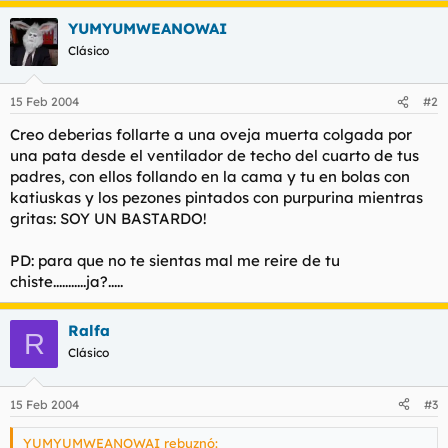
t
o
e
YUMYUMWEANOWAI
m
Clásico
a
15 Feb 2004
#2
Creo deberias follarte a una oveja muerta colgada por
una pata desde el ventilador de techo del cuarto de tus
padres, con ellos follando en la cama y tu en bolas con
katiuskas y los pezones pintados con purpurina mientras
gritas: SOY UN BASTARDO!
PD: para que no te sientas mal me reire de tu
chiste...........ja?.....
Ralfa
R
Clásico
15 Feb 2004
#3
YUMYUMWEANOWAI rebuznó: