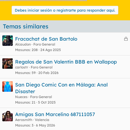
Debes iniciar sesión o registrarte para responder aquí.
Temas similares
Fracachat de San Bartolo
e
Alcaudon
Foro General
Masunos
208
24 Ago 2025
r
r
Regalos de San Valentín BBB en Wallapop
carlostr
Foro General
Masunos
59
20 Feb 2026
o
San Diego Comic Con en Málaga: Anal
Disaster
Nueces
Foro General
Masunos
21
5 Oct 2025
Amigas San Marcelino 687111057
Aerosmith
Valencia
Masunos
3
6 May 2026