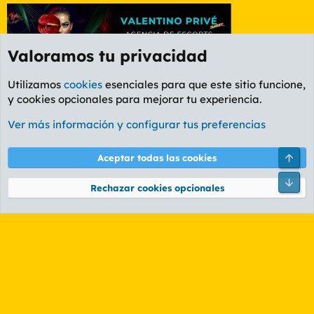
Valoramos tu privacidad
Utilizamos
cookies
esenciales para que este sitio funcione,
y cookies opcionales para mejorar tu experiencia.
Foro General
Ver más información y configurar tus preferencias
Cookies
PL OLDSTYLE AMARILLO
Cambiar fuente
Español (ES)
Arri
Aceptar todas las cookies
Contáctanos
Términos y reglas
Política de privacidad
Ayuda
R
Pie
S
Rechazar cookies opcionales
S
®
Community platform by XenForo
© 2010-2026 XenForo Ltd.