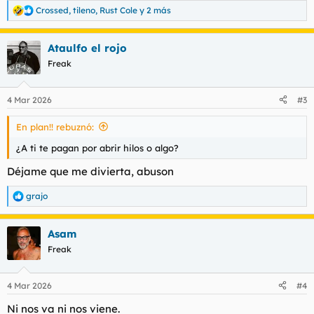
Crossed
,
tileno
,
Rust Cole
y 2 más
R
e
a
Ataulfo el rojo
c
c
Freak
i
o
n
4 Mar 2026
#3
e
s
En plan!! rebuznó:
:
¿A ti te pagan por abrir hilos o algo?
Déjame que me divierta, abuson
grajo
R
e
a
Asam
c
c
Freak
i
o
n
4 Mar 2026
#4
e
s
Ni nos va ni nos viene.
: