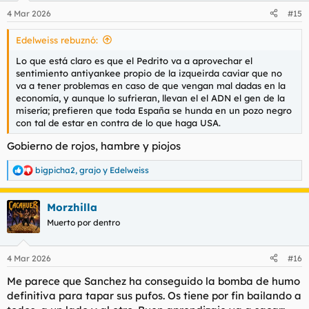
n
4 Mar 2026
#15
e
s
Edelweiss rebuznó:
:
Lo que está claro es que el Pedrito va a aprovechar el
sentimiento antiyankee propio de la izqueirda caviar que no
va a tener problemas en caso de que vengan mal dadas en la
economía, y aunque lo sufrieran, llevan el el ADN el gen de la
misería; prefieren que toda España se hunda en un pozo negro
con tal de estar en contra de lo que haga USA.
Gobierno de rojos, hambre y piojos
bigpicha2
,
grajo
y
Edelweiss
R
e
a
Morzhilla
c
c
Muerto por dentro
i
o
n
4 Mar 2026
#16
e
s
Me parece que Sanchez ha conseguido la bomba de humo
:
definitiva para tapar sus pufos. Os tiene por fin bailando a