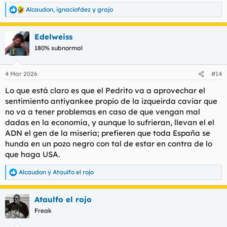
Alcaudon
,
ignaciofdez
y
grajo
R
e
a
Edelweiss
c
c
180% subnormal
i
o
n
4 Mar 2026
#14
e
s
Lo que está claro es que el Pedrito va a aprovechar el
:
sentimiento antiyankee propio de la izqueirda caviar que
no va a tener problemas en caso de que vengan mal
dadas en la economía, y aunque lo sufrieran, llevan el el
ADN el gen de la misería; prefieren que toda España se
hunda en un pozo negro con tal de estar en contra de lo
que haga USA.
Alcaudon
y
Ataulfo el rojo
R
e
a
Ataulfo el rojo
c
c
Freak
i
o