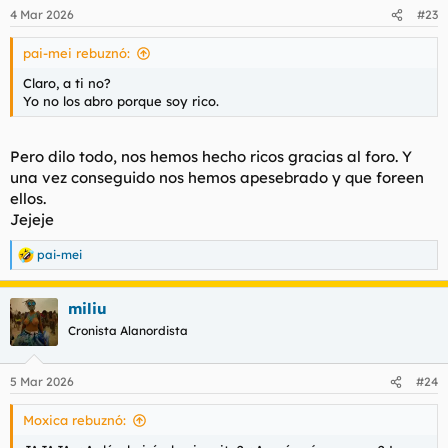
4 Mar 2026
#23
pai-mei rebuznó:
Claro, a ti no?
Yo no los abro porque soy rico.
Pero dilo todo, nos hemos hecho ricos gracias al foro. Y
una vez conseguido nos hemos apesebrado y que foreen
ellos.
Jejeje
pai-mei
R
e
a
miliu
c
c
Cronista Alanordista
i
o
n
5 Mar 2026
#24
e
s
Moxica rebuznó:
: