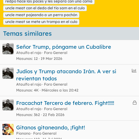
redpo hace las paces y les separa con una coma
uncle meat con el dedo del tio sam en el culo
uncle meat pajeando a un perro pachón
uncle meat se mete un trompo en el culo
Temas similares
Señor Trump, póngame un Cubalibre
Ataulfo el rojo
Foro General
Masunos
12
19 Mar 2026
E
Judíos y Trump atacando Irán. A ver si
n
revientan todos
c
Ataulfo el rojo
Foro General
u
Masunos
4K
Miércoles a las 20:42
e
Fracachat Tercero de febrero. Fight!!!!!
s
e
Ataulfo el rojo
Foro General
t
Masunos
362
22 Feb 2026
r
r
Gitanos gitaneando, ¡fight!
Pionono
Foro General