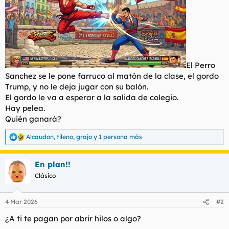
t
o
e
m
a
El Perro
Sanchez se le pone farruco al matón de la clase, el gordo
Trump, y no le deja jugar con su balón.
El gordo le va a esperar a la salida de colegio.
Hay pelea.
Quién ganará?
Alcaudon
,
tileno
,
grajo
y 1 persona más
R
e
a
En plan!!
c
c
Clásico
i
o
n
4 Mar 2026
#2
e
s
¿A ti te pagan por abrir hilos o algo?
: