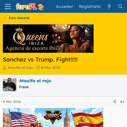
Acceder
Regístrate
Foro General
Sanchez vs Trump. Fight!!!!!
I
F
Ataulfo el rojo
4 Mar 2026
n
e
i
c
Ataulfo el rojo
c
h
Freak
i
a
a
d
d
e
4 Mar 2026
#1
o
i
r
n
d
i
e
c
l
i