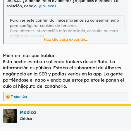
JAJAJA. ¿A dónde irá el avioncito? ¿A qué país europeo? La
solución, debajo.
@Nueces
Para ver este contenido, necesitaremos su consentimiento
para configurar cookies de terceros.
Para obtener información más detallada, consulte nuestra
página de cookies
.
Haz clic para expandir...
Aceptar cookies de terceros
Mienten más que hablan.
Esta noche estaban saliendo tankers desde Rota. La
información es pública. Estaba el subnormal de Albares
Solución:
negándolo en la SER y podías verlos en la app. La gente
partiéndose el nabo viendo que estos paletos le ponen el
Spoiler
culo al hijoputa del zanahorio.
Trujamán
R
e
a
Moxica
c
c
Clásico
i
o
n