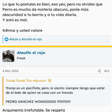
Lo que tu postulas es bien, eso yes, pero no olvides que
Perro es mucho de materia obscura, ponle más
obscuridad a tu barrio y a tu vida diaria.
Y esto es mal.
K#rma y usted valore
Alduin
y
Ataulfo el rojo
R
e
a
Ataulfo el rojo
c
c
Freak
i
o
n
4 Mar 2026
#12
e
s
Tunak Tunak Tun rebuznó:
:
Tromp es un pacifista, pero, lo siento: siempre tengo que estar
de el lado de quien se casa con un travolo.
PEDRO SANCHEZ WINSSSSSSS !!!!!!!!!!!!!!!!!!
Argumento irrefutable. Se respeta