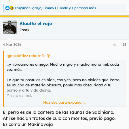
Trujamán
,
grajo
,
Timmy O´Toole
y 1 persona más
R
e
a
Ataulfo el rojo
c
c
Freak
i
o
n
4 Mar 2026
#13
e
s
ignaciofdez rebuznó:
:
...y libroamores amego. Mucho nigro y mucho moromiel, cada
vez más.
Lo que tu postulas es bien, eso yes, pero no olvides que Perro
es mucho de materia obscura, ponle más obscuridad a tu
barrio y a tu vida diaria.
Y esto es mal.
Haz clic para expandir...
K#rma y usted valore
El perro es de la cantera de las saunas de Sabiniano.
Ahí se hacían tratos de culo con moritos, previo pago.
Es como un Makinavaja