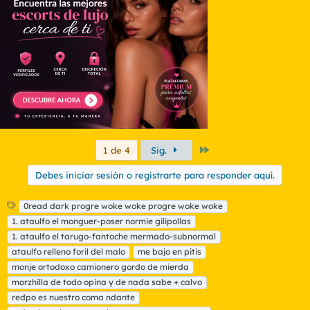
Último
1 de 4
Sig.
Debes iniciar sesión o registrarte para responder aquí.
E
0read dark progre woke woke progre woke woke
t
1. ataulfo el monguer-poser normie gilipollas
i
1. ataulfo el tarugo-fantoche mermado-subnormal
q
ataulfo relleno foril del malo
me bajo en pitis
u
monje ortodoxo camionero gordo de mierda
e
t
morzhilla de todo opina y de nada sabe + calvo
a
redpo es nuestro coma ndante
s