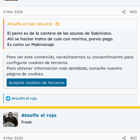
o
n
4 Mar 2026
#20
e
s
Ataulfo el rojo rebuznó:
:
El perro es de la cantera de las saunas de Sabiniano.
Ahí se hacían tratos de culo con moritos, previo pago.
Es como un Makinavaja
Para ver este contenido, necesitaremos su consentimiento para
configurar cookies de terceros.
Para obtener información más detallada, consulte nuestra
página de cookies
.
Aceptar cookies de terceros
Ataulfo el rojo
R
e
a
Ataulfo el rojo
c
c
Freak
i
o
n
4 Mar 2026
#21