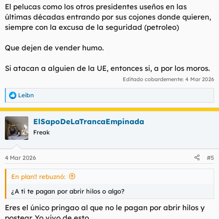
El pelucas como los otros presidentes useños en las
últimas décadas entrando por sus cojones donde quieren,
siempre con la excusa de la seguridad (petroleo)
Que dejen de vender humo.
Si atacan a alguien de la UE, entonces si, a por los moros.
Editado cobardemente:
4 Mar 2026
Leibn
R
e
a
ElSapoDeLaTrancaEmpinada
c
c
Freak
i
o
n
4 Mar 2026
#5
e
s
En plan!! rebuznó:
:
¿A ti te pagan por abrir hilos o algo?
Eres el único pringao al que no le pagan por abrir hilos y
postear. Yo vivo de esto.