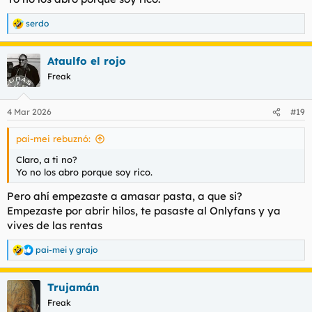
serdo
R
e
a
Ataulfo el rojo
c
c
Freak
i
o
n
4 Mar 2026
#19
e
s
pai-mei rebuznó:
:
Claro, a ti no?
Yo no los abro porque soy rico.
Pero ahí empezaste a amasar pasta, a que si?
Empezaste por abrir hilos, te pasaste al Onlyfans y ya
vives de las rentas
pai-mei
y
grajo
R
e
a
Trujamán
c
c
Freak
i