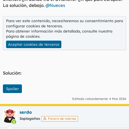
:
La solución, debajo.
@Nueces
Para ver este contenido, necesitaremos su consentimiento para
configurar cookies de terceros.
Para obtener información más detallada, consulte nuestra
página de cookies
.
Aceptar cookies de terceros
Solución:
Spoiler
Editado cobardemente:
4 Mar 2026
serdo
Soplagaitas
Forero de mierda