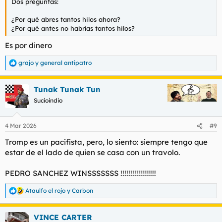
Dos preguntas:
¿Por qué abres tantos hilos ahora?
¿Por qué antes no habrías tantos hilos?
Es por dinero
grajo
y
general antipatro
R
e
a
Tunak Tunak Tun
c
c
Sucioindio
i
o
n
4 Mar 2026
#9
e
s
Tromp es un pacifista, pero, lo siento: siempre tengo que
:
estar de el lado de quien se casa con un travolo.
PEDRO SANCHEZ WINSSSSSSS !!!!!!!!!!!!!!!!!!
Ataulfo el rojo
y
Carbon
R
e
a
VINCE CARTER
c