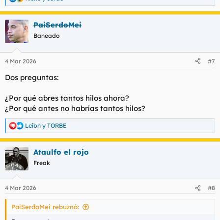
R
e
a
PaiSerdoMei
c
c
Baneado
i
o
n
4 Mar 2026
#7
e
s
Dos preguntas:
:
¿Por qué abres tantos hilos ahora?
¿Por qué antes no habrías tantos hilos?
Leibn
y
TORBE
R
e
a
Ataulfo el rojo
c
c
Freak
i
o
n
4 Mar 2026
#8
e
s
PaiSerdoMei rebuznó:
: