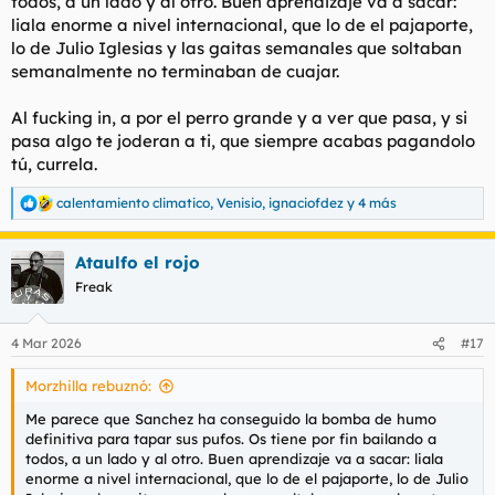
todos, a un lado y al otro. Buen aprendizaje va a sacar:
liala enorme a nivel internacional, que lo de el pajaporte,
lo de Julio Iglesias y las gaitas semanales que soltaban
semanalmente no terminaban de cuajar.
Al fucking in, a por el perro grande y a ver que pasa, y si
pasa algo te joderan a ti, que siempre acabas pagandolo
tú, currela.
calentamiento climatico
,
Venisio
,
ignaciofdez
y 4 más
R
e
a
Ataulfo el rojo
c
c
Freak
i
o
n
4 Mar 2026
#17
e
s
Morzhilla rebuznó:
:
Me parece que Sanchez ha conseguido la bomba de humo
definitiva para tapar sus pufos. Os tiene por fin bailando a
todos, a un lado y al otro. Buen aprendizaje va a sacar: liala
enorme a nivel internacional, que lo de el pajaporte, lo de Julio