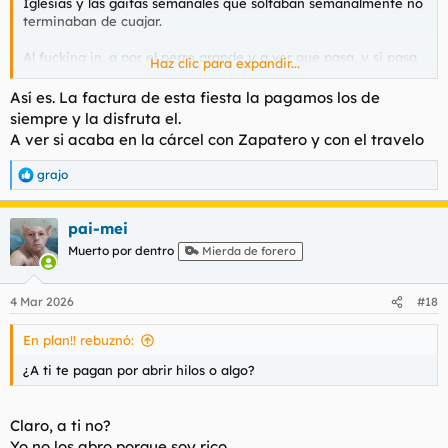
Iglesias y las gaitas semanales que soltaban semanalmente no
terminaban de cuajar.
Al fucking in, a por el perro grande y a ver que pasa, y si pasa
Haz clic para expandir...
algo te joderan a ti, que siempre acabas pagandolo tú, currela.
Así es. La factura de esta fiesta la pagamos los de
siempre y la disfruta el.
A ver si acaba en la cárcel con Zapatero y con el travelo
grajo
R
e
a
pai-mei
c
c
Muerto por dentro
Mierda de forero
i
o
n
4 Mar 2026
#18
e
s
En plan!! rebuznó:
:
¿A ti te pagan por abrir hilos o algo?
Claro, a ti no?
Yo no los abro porque soy rico.