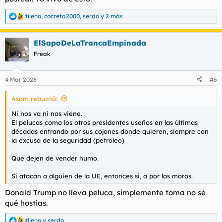
tileno
,
cocreta2000
,
serdo
y 2 más
R
e
a
ElSapoDeLaTrancaEmpinada
c
c
Freak
i
o
n
4 Mar 2026
#6
e
s
Asam rebuznó:
:
Ni nos va ni nos viene.
El pelucas como los otros presidentes useños en las últimas
décadas entrando por sus cojones donde quieren, siempre con
la excusa de la seguridad (petroleo)
Que dejen de vender humo.
Si atacan a alguien de la UE, entonces si, a por los moros.
Donald Trump no lleva peluca, simplemente toma no sé
qué hostias.
tileno
y
serdo