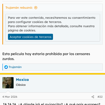
e
s
Trujamán rebuznó:
:
Para ver este contenido, necesitaremos su consentimiento
para configurar cookies de terceros.
Para obtener información más detallada, consulte nuestra
página de cookies
.
Aceptar cookies de terceros
Esta película hoy estaría prohibida por los censores
zurdos.
Trujamán
R
e
a
Moxica
c
c
Clásico
i
o
n
4 Mar 2026
#22
e
s
JAJAJA. ¿A dónde irá el avioncito? ¿A qué país europeo?