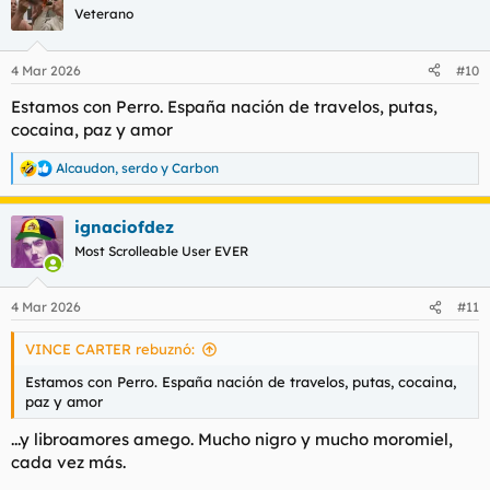
c
Veterano
i
o
n
4 Mar 2026
#10
e
s
Estamos con Perro. España nación de travelos, putas,
:
cocaina, paz y amor
Alcaudon
,
serdo
y
Carbon
R
e
a
ignaciofdez
c
c
Most Scrolleable User EVER
i
o
n
4 Mar 2026
#11
e
s
VINCE CARTER rebuznó:
:
Estamos con Perro. España nación de travelos, putas, cocaina,
paz y amor
...y libroamores amego. Mucho nigro y mucho moromiel,
cada vez más.