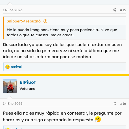
o
n
14 Ene 2026
#15
e
s
Snipper69 rebuznó:
:
Me lo puedo imaginar… tiene muy poca paciencia.. si ve que
tardas o que te cuesta.. malas caras…
Descartada ya que soy de los que suelen tardar un buen
rato, no ha sido la primera vez ni será la última que me
ido de un sitio sin terminar por ese motivo
tonival
R
e
a
ElPiuot
c
c
Veterano
i
o
n
14 Ene 2026
#16
e
s
Pues ella no es muy rápida en contestar, le pregunte por
:
horarios y aún sigo esperando la respuesta