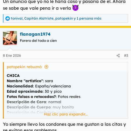
Un anuncio que yo no le haría caso y pasaría de el. Ahora
:
se sabe que vale pena ir a verla
tonival
,
Capitán Alatriste
,
patopekin
y 1 persona más
R
e
a
flanagan1974
c
c
Forero del todo a cien
i
o
n
8 Ene 2026
#3
e
s
patopekin rebuznó:
:
CHICA
Nombre "artístico"
: sara
Nacionalidad
: España/valenciana
Edad aproximada
: 30 y pico
Fotos falsas o retocadas?
: Fotos reales
Descripción de Cara
: normal
Descripción de Cuerpo
: muy bonito
Descripción de Carácter
: un encanto
Haz clic para expandir...
Fumadora
: si
Yo siempre llevo los condones que me gustan a las citas y
CONTACTO
se evitan esos problemas