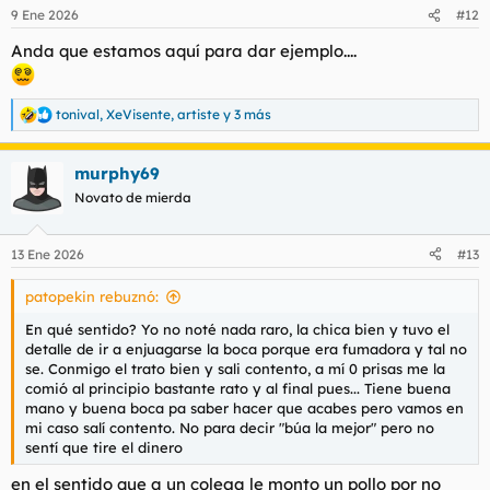
n
9 Ene 2026
#12
e
s
Anda que estamos aquí para dar ejemplo....
:
tonival
,
XeVisente
,
artiste
y 3 más
R
e
a
murphy69
c
c
Novato de mierda
i
o
n
13 Ene 2026
#13
e
s
patopekin rebuznó:
:
En qué sentido? Yo no noté nada raro, la chica bien y tuvo el
detalle de ir a enjuagarse la boca porque era fumadora y tal no
se. Conmigo el trato bien y sali contento, a mí 0 prisas me la
comió al principio bastante rato y al final pues... Tiene buena
mano y buena boca pa saber hacer que acabes pero vamos en
mi caso salí contento. No para decir "búa la mejor" pero no
sentí que tire el dinero
en el sentido que a un colega le monto un pollo por no