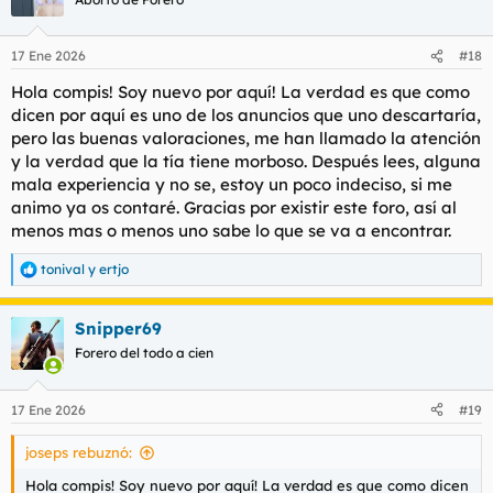
i
o
n
17 Ene 2026
#18
e
s
Hola compis! Soy nuevo por aquí! La verdad es que como
:
dicen por aquí es uno de los anuncios que uno descartaría,
pero las buenas valoraciones, me han llamado la atención
y la verdad que la tía tiene morboso. Después lees, alguna
mala experiencia y no se, estoy un poco indeciso, si me
animo ya os contaré. Gracias por existir este foro, así al
menos mas o menos uno sabe lo que se va a encontrar.
tonival
y
ertjo
R
e
a
Snipper69
c
c
Forero del todo a cien
i
o
n
17 Ene 2026
#19
e
s
joseps rebuznó:
:
Hola compis! Soy nuevo por aquí! La verdad es que como dicen