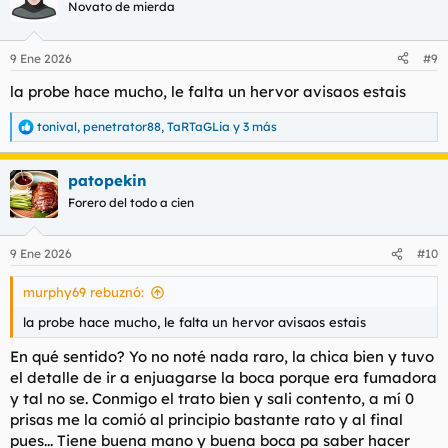
c
Novato de mierda
i
o
n
9 Ene 2026
#9
e
s
la probe hace mucho, le falta un hervor avisaos estais
:
tonival
,
penetrator88
,
TaRTaGLia
y 3 más
R
e
a
patopekin
c
c
Forero del todo a cien
i
o
n
9 Ene 2026
#10
e
s
murphy69 rebuznó:
:
la probe hace mucho, le falta un hervor avisaos estais
En qué sentido? Yo no noté nada raro, la chica bien y tuvo
el detalle de ir a enjuagarse la boca porque era fumadora
y tal no se. Conmigo el trato bien y sali contento, a mí 0
prisas me la comió al principio bastante rato y al final
pues... Tiene buena mano y buena boca pa saber hacer