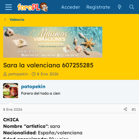
Acceder
Regístrate
Valencia
Sara la valenciana 607255285
I
F
patopekin
8 Ene 2026
n
e
i
c
patopekin
c
h
Forero del todo a cien
i
a
a
d
d
e
8 Ene 2026
#1
o
i
r
n
CHICA
d
i
Nombre "artístico"
: sara
e
c
Nacionalidad
: España/valenciana
l
i