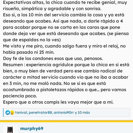
Expectativas altas, la chica cuando te recibe genial, muy
risueña, simpática y agradable y con sonrisa.
Eso sí, a los 10 min del servicio cambia la cosa y ya está
deseando que acabes. Así que nada, a darle rápido a 4
para acabar porque no se corta en las caras que pone
donde deja ver que está deseando que acabes. (se piensa
que de espaldas no la ves)
Me visto y me piro, cuando salgo fuera y miro el reloj, no
había pasado ni 25 min.
Doy fe de los condones esos que usa, penosos.
Resumen : experiencia agridulce porque la chica en sí está
bien, o muy bien de verdad pero ese cambio radical de
carácter a mitad servicio cuando vio que no iba a acabar
en 3 min, no me moló nada. No se si es que está
acostumbrada a pistoletazos rápidos o que... pero vamos
paciencia poca.
Espero que a otros compis les vaya mejor que a mi.
tonival
,
penetrator88
,
antonio90rr
y 10 más
R
e
a
murphy69
c