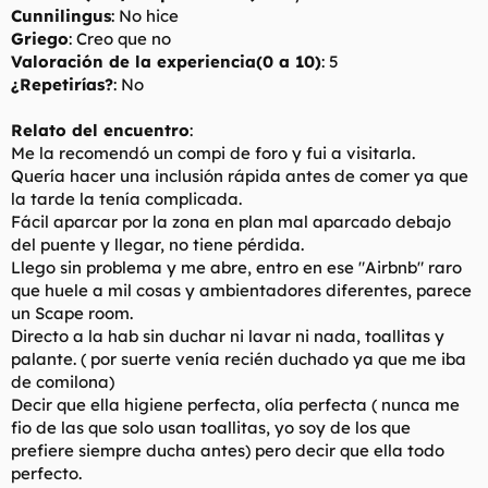
Cunnilingus
: No hice
Griego
: Creo que no
Valoración de la experiencia(0 a 10)
: 5
¿Repetirías?
: No
Relato del encuentro
:
Me la recomendó un compi de foro y fui a visitarla.
Quería hacer una inclusión rápida antes de comer ya que
la tarde la tenía complicada.
Fácil aparcar por la zona en plan mal aparcado debajo
del puente y llegar, no tiene pérdida.
Llego sin problema y me abre, entro en ese "Airbnb" raro
que huele a mil cosas y ambientadores diferentes, parece
un Scape room.
Directo a la hab sin duchar ni lavar ni nada, toallitas y
palante. ( por suerte venía recién duchado ya que me iba
de comilona)
Decir que ella higiene perfecta, olía perfecta ( nunca me
fio de las que solo usan toallitas, yo soy de los que
prefiere siempre ducha antes) pero decir que ella todo
perfecto.