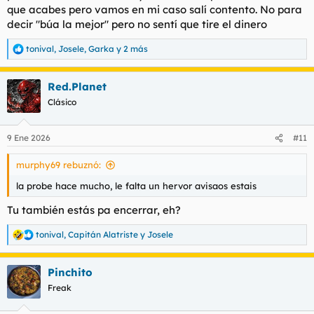
que acabes pero vamos en mi caso salí contento. No para
decir "búa la mejor" pero no sentí que tire el dinero
tonival
,
Josele
,
Garka
y 2 más
R
e
a
Red.Planet
c
c
Clásico
i
o
n
9 Ene 2026
#11
e
s
murphy69 rebuznó:
:
la probe hace mucho, le falta un hervor avisaos estais
Tu también estás pa encerrar, eh?
tonival
,
Capitán Alatriste
y
Josele
R
e
a
Pinchito
c
c
Freak
i
o