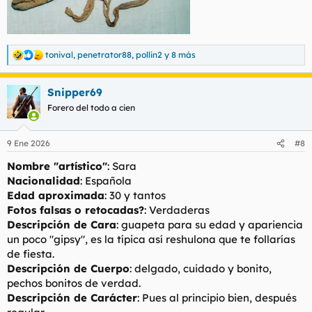
hasta el final.
A mí el rollito choni me pone la verdad y repetiría por el buen
rollo que me dió lo malo es el condón y que no hace FR hasta
tonival
,
penetrator88
,
pollin2
y 8 más
R
el final pero bueno.
e
a
Snipper69
c
607255285 Española y valenciana sara | destacamos
c
Forero del todo a cien
Escorts Valencia Valencia ❤ 607255285 ☎ Holis soy particular
i
soy tal y como me ves yamame y te atenderé encantada no
o
atiendo num ocultos no te...
n
9 Ene 2026
#8
www.destacamos.net
e
s
Nombre "artístico"
: Sara
:
Nacionalidad
: Española
Edad aproximada
: 30 y tantos
Fotos falsas o retocadas?
: Verdaderas
Descripción de Cara
: guapeta para su edad y apariencia
un poco "gipsy", es la típica así reshulona que te follarías
de fiesta.
Descripción de Cuerpo
: delgado, cuidado y bonito,
pechos bonitos de verdad.
Descripción de Carácter
: Pues al principio bien, después