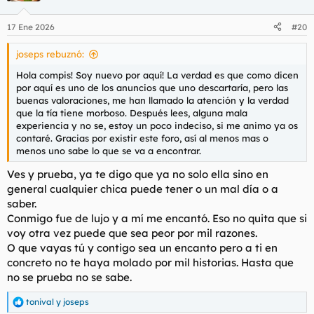
o
n
17 Ene 2026
#20
e
s
joseps rebuznó:
:
Hola compis! Soy nuevo por aquí! La verdad es que como dicen
por aquí es uno de los anuncios que uno descartaría, pero las
buenas valoraciones, me han llamado la atención y la verdad
que la tía tiene morboso. Después lees, alguna mala
experiencia y no se, estoy un poco indeciso, si me animo ya os
contaré. Gracias por existir este foro, así al menos mas o
menos uno sabe lo que se va a encontrar.
Ves y prueba, ya te digo que ya no solo ella sino en
general cualquier chica puede tener o un mal día o a
saber.
Conmigo fue de lujo y a mí me encantó. Eso no quita que si
voy otra vez puede que sea peor por mil razones.
O que vayas tú y contigo sea un encanto pero a ti en
concreto no te haya molado por mil historias. Hasta que
no se prueba no se sabe.
tonival
y
joseps
R