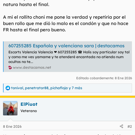
natura hasta el final.
A mí el rollito choni me pone la verdad y repetiría por el
buen rollo que me dió lo malo es el condón y que no hace
FR hasta el final pero bueno.
607255285 Española y valenciana sara | destacamos
Escorts Valencia Valencia ❤ 607255285 ☎ Holis soy particular soy tal
y como me ves yamame y te atenderé encantada no atiendo num
ocultos no te...
www.destacamos.net
Editado cobardemente:
8 Ene 2026
tonival
,
penetrator88
,
pichafloja
y 7 más
R
e
a
ElPiuot
c
c
Veterano
i
o
n
8 Ene 2026
#2
e
s