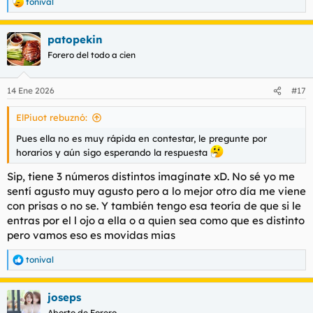
tonival
R
e
a
patopekin
c
c
Forero del todo a cien
i
o
n
14 Ene 2026
#17
e
s
ElPiuot rebuznó:
:
Pues ella no es muy rápida en contestar, le pregunte por
horarios y aún sigo esperando la respuesta
Sip, tiene 3 números distintos imagínate xD. No sé yo me
sentí agusto muy agusto pero a lo mejor otro día me viene
con prisas o no se. Y también tengo esa teoría de que si le
entras por el l ojo a ella o a quien sea como que es distinto
pero vamos eso es movidas mias
tonival
R
e
a
joseps
c
c
Aborto de Forero