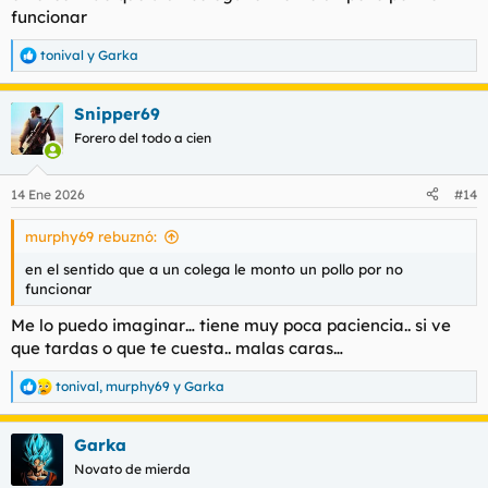
funcionar
tonival
y
Garka
R
e
a
Snipper69
c
c
Forero del todo a cien
i
o
n
14 Ene 2026
#14
e
s
murphy69 rebuznó:
:
en el sentido que a un colega le monto un pollo por no
funcionar
Me lo puedo imaginar… tiene muy poca paciencia.. si ve
que tardas o que te cuesta.. malas caras…
tonival
,
murphy69
y
Garka
R
e
a
Garka
c
c
Novato de mierda
i