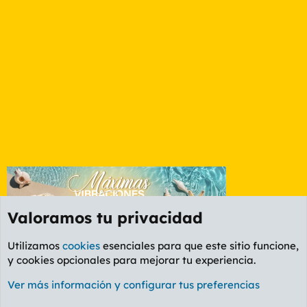
Valoramos tu privacidad
Utilizamos
cookies
esenciales para que este sitio funcione,
y cookies opcionales para mejorar tu experiencia.
Valencia
Ver más información y configurar tus preferencias
Cookies
PL OLDSTYLE AMARILLO
Cambiar fuente
Español (ES)