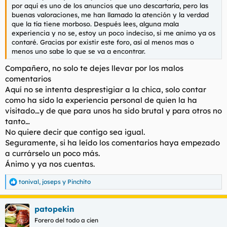
por aquí es uno de los anuncios que uno descartaría, pero las
buenas valoraciones, me han llamado la atención y la verdad
que la tía tiene morboso. Después lees, alguna mala
experiencia y no se, estoy un poco indeciso, si me animo ya os
contaré. Gracias por existir este foro, así al menos mas o
menos uno sabe lo que se va a encontrar.
Compañero, no solo te dejes llevar por los malos
comentarios
Aquí no se intenta desprestigiar a la chica, solo contar
como ha sido la experiencia personal de quien la ha
visitado…y de que para unos ha sido brutal y para otros no
tanto…
No quiere decir que contigo sea igual.
Seguramente, si ha leído los comentarios haya empezado
a currárselo un poco más.
Ánimo y ya nos cuentas.
tonival
,
joseps
y
Pinchito
R
e
a
patopekin
c
c
Forero del todo a cien
i