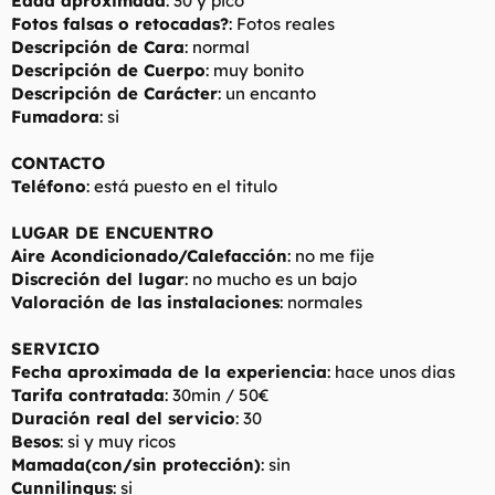
Edad aproximada
: 30 y pico
t
o
Fotos falsas o retocadas?
: Fotos reales
e
Descripción de Cara
: normal
m
a
Descripción de Cuerpo
: muy bonito
Descripción de Carácter
: un encanto
Fumadora
: si
CONTACTO
Teléfono
: está puesto en el titulo
LUGAR DE ENCUENTRO
Aire Acondicionado/Calefacción
: no me fije
Discreción del lugar
: no mucho es un bajo
Valoración de las instalaciones
: normales
SERVICIO
Fecha aproximada de la experiencia
: hace unos dias
Tarifa contratada
: 30min / 50€
Duración real del servicio
: 30
Besos
: si y muy ricos
Mamada(con/sin protección)
: sin
Cunnilingus
: si