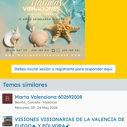
i
o
n
e
s
:
Debes iniciar sesión o registrarte para responder aquí.
Temas similares
Marta Valenciana 602692008
B
Benito_Camela
Valencia
Masunos
23
24 May 2026
VISIONES VISIONARIAS DE LA VALENCIA DE
FUEGO🔥 Y PÓLVORA🧨