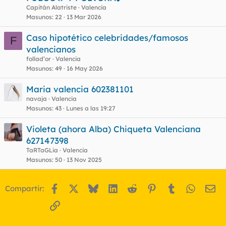
Capitán Alatriste
Valencia
Masunos
22
13 Mar 2026
Caso hipotético celebridades/famosos
F
valencianos
follad’or
Valencia
Masunos
49
16 May 2026
Maria valencia 602381101
navaja
Valencia
Masunos
43
Lunes a las 19:27
Violeta (ahora Alba) Chiqueta Valenciana
627147398
TaRTaGLia
Valencia
Masunos
50
13 Nov 2025
Facebook
X
Bluesky
LinkedIn
Reddit
Pinterest
Tumblr
WhatsA
Em
Compartir:
Enlace