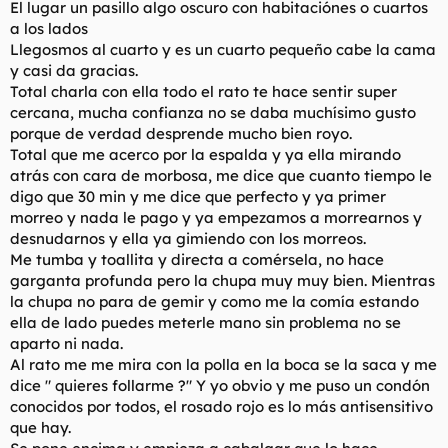
El lugar un pasillo algo oscuro con habitaciónes o cuartos
a los lados
Llegosmos al cuarto y es un cuarto pequeño cabe la cama
y casi da gracias.
Total charla con ella todo el rato te hace sentir super
cercana, mucha confianza no se daba muchísimo gusto
porque de verdad desprende mucho bien royo.
Total que me acerco por la espalda y ya ella mirando
atrás con cara de morbosa, me dice que cuanto tiempo le
digo que 30 min y me dice que perfecto y ya primer
morreo y nada le pago y ya empezamos a morrearnos y
desnudarnos y ella ya gimiendo con los morreos.
Me tumba y toallita y directa a comérsela, no hace
garganta profunda pero la chupa muy muy bien. Mientras
la chupa no para de gemir y como me la comía estando
ella de lado puedes meterle mano sin problema no se
aparto ni nada.
Al rato me me mira con la polla en la boca se la saca y me
dice " quieres follarme ?" Y yo obvio y me puso un condón
conocidos por todos, el rosado rojo es lo más antisensitivo
que hay.