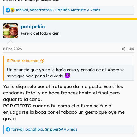
Teléfono
: está puesto en el titulo
tonival
,
penetrator88
,
Capitán Alatriste
y 3 más
R
LUGAR DE ENCUENTRO
e
Aire Acondicionado/Calefacción
: no me fije
a
Discreción del lugar
: no mucho es un bajo
patopekin
c
Valoración de las instalaciones
: normales
c
Forero del todo a cien
i
SERVICIO
o
n
Fecha aproximada de la experiencia
: hace unos dias
8 Ene 2026
#4
e
Tarifa contratada
: 30min / 50€
s
Duración real del servicio
: 30
ElPiuot rebuznó:
:
Besos
: si y muy ricos
Mamada(con/sin protección)
: sin
Un anuncio que yo no le haría caso y pasaría de el. Ahora se
Cunnilingus
: si
sabe que vale pena ir a verla
Griego
: ya deja claro que No
Valoración de la experiencia(0 a 10)
:8
Ya te digo solo por el trato que da me gustó. Eso sí los
¿Repetirías?
: si
condones fatal y no hace francés hasta el final pero
aguanta la caña.
Relato del encuentro
:
POR CIERTO cuando fui como ella fuma se fue a
Está chica la tenía fichada y tiene como varios teléfonos y no
enjuagarse la boca por el tabaco un gesto que oye me
me llegue a fiar.
gustó
Después de intentar quedar sin existo al final pude ya poder
concretar una cita con ella.
Ya por audios ya se nota una chica súper maja y muy
tonival
,
pichafloja
,
Snipper69
y 3 más
R
agradable. Total que quedamos a una hora y me manda la
e