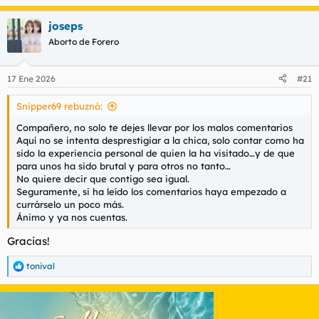
e
a
joseps
c
c
Aborto de Forero
i
o
n
17 Ene 2026
#21
e
s
Snipper69 rebuznó:
:
Compañero, no solo te dejes llevar por los malos comentarios
Aquí no se intenta desprestigiar a la chica, solo contar como ha
sido la experiencia personal de quien la ha visitado…y de que
para unos ha sido brutal y para otros no tanto…
No quiere decir que contigo sea igual.
Seguramente, si ha leído los comentarios haya empezado a
currárselo un poco más.
Ánimo y ya nos cuentas.
Gracias!
tonival
R
e
a
c
c