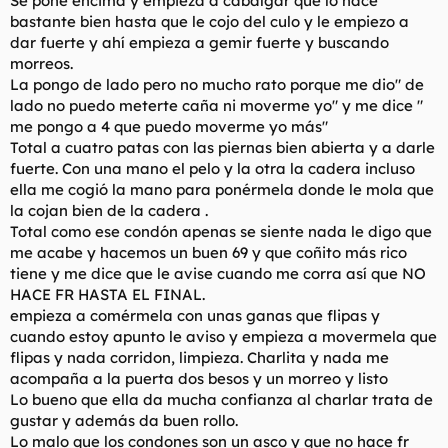
Se pone encima y empieza a cabalgar que lo hace
bastante bien hasta que le cojo del culo y le empiezo a
dar fuerte y ahí empieza a gemir fuerte y buscando
morreos.
La pongo de lado pero no mucho rato porque me dio" de
lado no puedo meterte caña ni moverme yo" y me dice "
me pongo a 4 que puedo moverme yo más"
Total a cuatro patas con las piernas bien abierta y a darle
fuerte. Con una mano el pelo y la otra la cadera incluso
ella me cogió la mano para ponérmela donde le mola que
la cojan bien de la cadera .
Total como ese condón apenas se siente nada le digo que
me acabe y hacemos un buen 69 y que coñito más rico
tiene y me dice que le avise cuando me corra así que NO
HACE FR HASTA EL FINAL.
empieza a comérmela con unas ganas que flipas y
cuando estoy apunto le aviso y empieza a movermela que
flipas y nada corridon, limpieza. Charlita y nada me
acompaña a la puerta dos besos y un morreo y listo
Lo bueno que ella da mucha confianza al charlar trata de
gustar y además da buen rollo.
Lo malo que los condones son un asco y que no hace fr