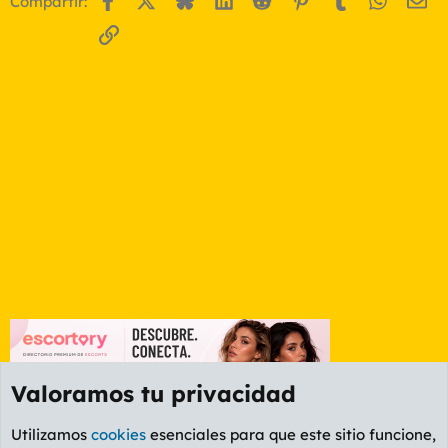
Compartir:
Enlace
Valoramos tu privacidad
Utilizamos
cookies
esenciales para que este sitio funcione,