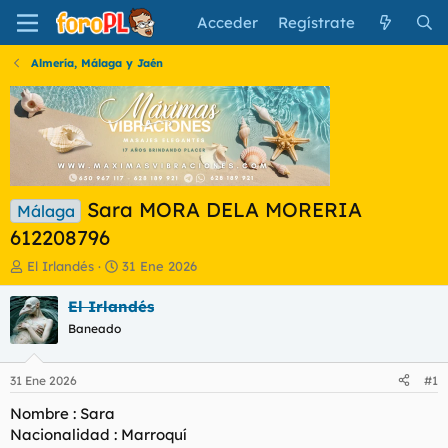
Acceder
Regístrate
Almería, Málaga y Jaén
Sara MORA DELA MORERIA
Málaga
612208796
I
F
El Irlandés
31 Ene 2026
n
e
i
c
El Irlandés
c
h
Baneado
i
a
a
d
d
e
31 Ene 2026
#1
o
i
r
n
Nombre : Sara
d
i
Nacionalidad : Marroquí
e
c