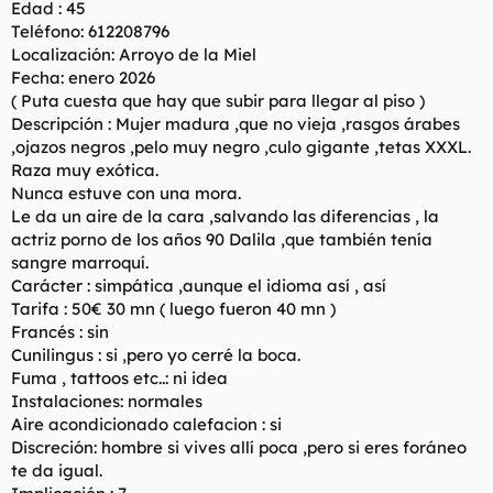
Edad : 45
l
i
Teléfono: 612208796
t
o
Localización: Arroyo de la Miel
e
Fecha: enero 2026
m
a
( Puta cuesta que hay que subir para llegar al piso )
Descripción : Mujer madura ,que no vieja ,rasgos árabes
,ojazos negros ,pelo muy negro ,culo gigante ,tetas XXXL.
Raza muy exótica.
Nunca estuve con una mora.
Le da un aire de la cara ,salvando las diferencias , la
actriz porno de los años 90 Dalila ,que también tenía
sangre marroquí.
Carácter : simpática ,aunque el idioma así , así
Tarifa : 50€ 30 mn ( luego fueron 40 mn )
Francés : sin
Cunilingus : si ,pero yo cerré la boca.
Fuma , tattoos etc..: ni idea
Instalaciones: normales
Aire acondicionado calefacion : si
Discreción: hombre si vives allí poca ,pero si eres foráneo
te da igual.