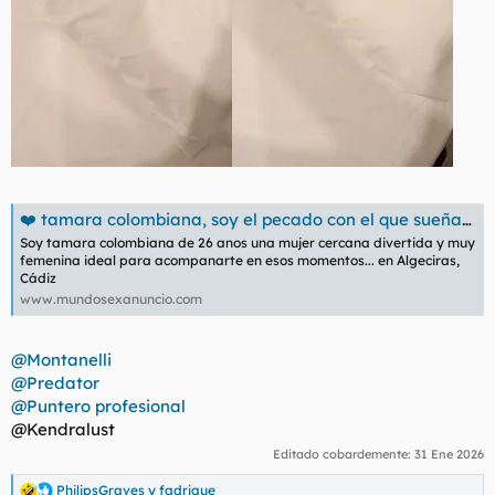
❤️ tamara colombiana, soy el pecado con el que sueñas en Algeciras, Cádiz - 611244996
Soy tamara colombiana de 26 anos una mujer cercana divertida y muy
femenina ideal para acompanarte en esos momentos... en Algeciras,
Cádiz
www.mundosexanuncio.com
@Montanelli
@Predator
@Puntero profesional
@Kendralust
Editado cobardemente:
31 Ene 2026
PhilipsGraves
y
fadrique