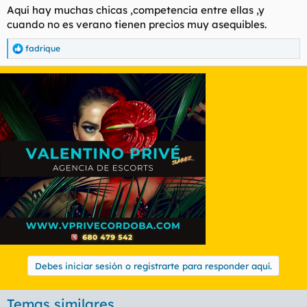
Aquí hay muchas chicas ,competencia entre ellas ,y
cuando no es verano tienen precios muy asequibles.
fadrique
R
e
a
c
c
i
o
n
e
s
:
Debes iniciar sesión o registrarte para responder aquí.
Temas similares