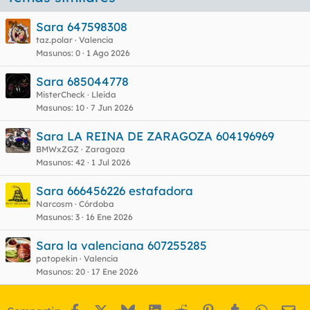
Sara 647598308
taz.polar
Valencia
Masunos
0
1 Ago 2026
Sara 685044778
MisterCheck
Lleida
Masunos
10
7 Jun 2026
Sara LA REINA DE ZARAGOZA 604196969
BMWxZGZ
Zaragoza
Masunos
42
1 Jul 2026
Sara 666456226 estafadora
Narcosm
Córdoba
Masunos
3
16 Ene 2026
Sara la valenciana 607255285
patopekin
Valencia
Masunos
20
17 Ene 2026
Facebook
X
Bluesky
LinkedIn
Reddit
Pinterest
Tumblr
WhatsA
Em