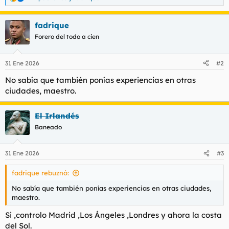
R
e
a
fadrique
c
c
Forero del todo a cien
i
o
n
31 Ene 2026
#2
e
s
No sabía que también ponías experiencias en otras
:
ciudades, maestro.
El Irlandés
Baneado
31 Ene 2026
#3
fadrique rebuznó:
No sabía que también ponías experiencias en otras ciudades,
maestro.
Si ,controlo Madrid ,Los Ángeles ,Londres y ahora la costa
del Sol.