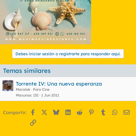
Debes iniciar sesión o registrarte para responder aquí.
Temas similares
Torrente IV: Una nueva esperanza
Maralok
Foro Cine
Masunos
131
1 Jun 2011
Facebook
X
Bluesky
LinkedIn
Reddit
Pinterest
Tumblr
WhatsA
Em
Compartir:
Enlace