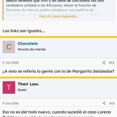
blanco tenemos que vivir y les daría de una buena vez una
verdadera utilidad a los Africanos. Hacer la función de
Donante. Es mas se podría establecer una política de
inmigración en donde se intercambien penes por DNI la
Haz clic para expandir...
consigna seria
Amigo un mundo de posibilidades te espera en Europa a
Los links son iguales....
Cambio de tu Pene.
Bueno espero que esto se haga realidad y pronto podamos
Chenelete
C
disfrutar de este avance tecnológico.
Novato de mierda
Sin Mas Aquí les dejo un Link.
9 Jun 2006
#12
https://www.jmnoticias.com/wjmdata/NOTtecno/pene.htm
¿A esto se refería la gente con lo de Margarita Seisdedos?
Este link es mas curioso aun.
Their Law.
Nos muestra que en Rusia están haciendo que crezca un pene
T
en el brazo de un niño. esto sin duda le complicara un poco lo
Guest
de las pajas pero le facilitara las folladas.
9 Jun 2006
#13
https://www.jmnoticias.com/wjmdata/NOTtecno/pene.htm
Eso no es del todo nuevo, cuando sucedió el caso Lorena