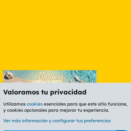
Valoramos tu privacidad
Utilizamos
cookies
esenciales para que este sitio funcione,
y cookies opcionales para mejorar tu experiencia.
Foro General
Ver más información y configurar tus preferencias
Cookies
PL OLDSTYLE AMARILLO
Cambiar fuente
Español (ES)