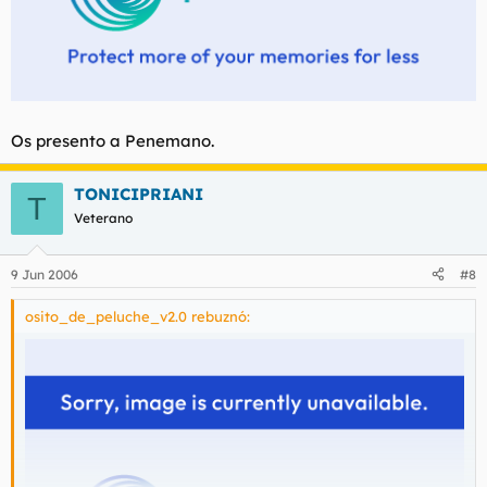
Os presento a Penemano.
TONICIPRIANI
T
Veterano
9 Jun 2006
#8
osito_de_peluche_v2.0 rebuznó: