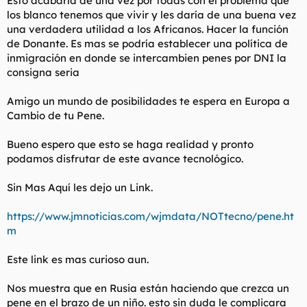
Esto acabaría de una vez por todas con el problema que
t
o
los blanco tenemos que vivir y les daría de una buena vez
e
una verdadera utilidad a los Africanos. Hacer la función
m
a
de Donante. Es mas se podría establecer una política de
inmigración en donde se intercambien penes por DNI la
consigna seria
Amigo un mundo de posibilidades te espera en Europa a
Cambio de tu Pene.
Bueno espero que esto se haga realidad y pronto
podamos disfrutar de este avance tecnológico.
Sin Mas Aquí les dejo un Link.
https://www.jmnoticias.com/wjmdata/NOTtecno/pene.ht
m
Este link es mas curioso aun.
Nos muestra que en Rusia están haciendo que crezca un
pene en el brazo de un niño. esto sin duda le complicara