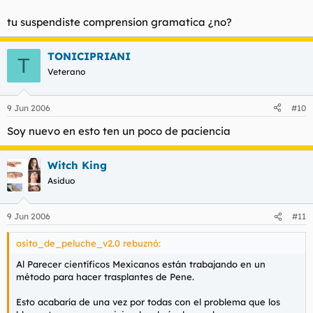
Haz clic para expandir...
tu suspendiste comprension gramatica ¿no?
Pues si lo tiene asi de ese tamaño sin tener erreccion alguna,
TONICIPRIANI
T
como sera cuando se le empalme, el tio hara lo imposible para
Veterano
que se le levante el aparato sea como sea
9 Jun 2006
#10
Os presento a Penemano.
Soy nuevo en esto ten un poco de paciencia
Witch King
Asiduo
9 Jun 2006
#11
osito_de_peluche_v2.0 rebuznó:
Al Parecer científicos Mexicanos están trabajando en un
método para hacer trasplantes de Pene.
Esto acabaría de una vez por todas con el problema que los