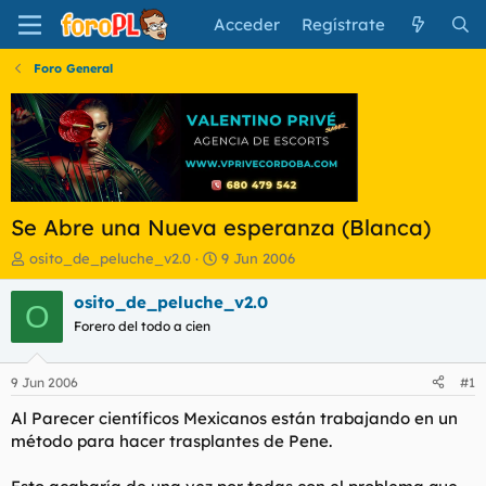
Acceder
Regístrate
Foro General
Se Abre una Nueva esperanza (Blanca)
I
F
osito_de_peluche_v2.0
9 Jun 2006
n
e
i
c
osito_de_peluche_v2.0
O
c
h
Forero del todo a cien
i
a
a
d
d
e
9 Jun 2006
#1
o
i
r
n
Al Parecer científicos Mexicanos están trabajando en un
d
i
método para hacer trasplantes de Pene.
e
c
l
i