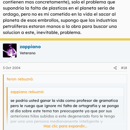
contienen mas concretamente), solo el problema que
supondria la falta de plasticos en el planeta seria de
ordago, pero no es mi cometido en la vida el sacar al
planeta de esos embrollos, supongo que las industrias
petroliferas estaran manos a la obra para buscar una
solucion a este, inevitable, problema.
zappiano
Veterano
3 Oct 2004
#18
feron rebuznó:
zappiano rebuznó:
se podria usted ganar la vida como profesor de gramatica
pero le ruego que ignore mi falta de ortografia y se ponga
al dia sobre este tema tan preocupante ya que por sus
anteriores hilos subidos a este degenerado foro le tengo
por una una persona medianamente inteligente y
Haz clic para expandir...
sensata,asi que ya sabe culturicase un poco y no me diga