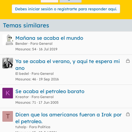
Debes iniciar sesión o registrarte para responder aquí.
Temas similares
Mañana se acaba el mundo
Bender
Foro General
Masunos
54
16 Jul 2019
Ya se acaba el verano, y aquí te espera mi
e
ano
r
El bedel
Foro General
r
Masunos
46
19 Sep 2016
Se acaba el petroleo barato
K
Kreator
Foro General
o
Masunos
71
17 Jun 2005
Dicen que los americanos fueron a Irak por
T
e
el petroleo.
r
tuhalp
Foro Política