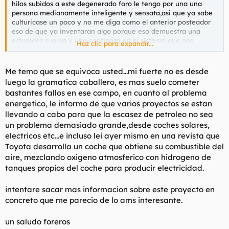
hilos subidos a este degenerado foro le tengo por una una
persona medianamente inteligente y sensata,asi que ya sabe
culturicase un poco y no me diga como el anterior posteador
eso de que ya inventaran algo porque eso demuestra una
estupidez supina y una confianza en el sistema que nos
Haz clic para expandir...
gobierna que roza la demencia.
Me temo que se equivoca usted...mi fuerte no es desde
luego la gramatica caballero, es mas suelo cometer
bastantes fallos en ese campo, en cuanto al problema
energetico, le informo de que varios proyectos se estan
llevando a cabo para que la escasez de petroleo no sea
un problema demasiado grande,desde coches solares,
electricos etc...e incluso lei ayer mismo en una revista que
Toyota desarrolla un coche que obtiene su combustible del
aire, mezclando oxigeno atmosferico con hidrogeno de
tanques propios del coche para producir electricidad.
intentare sacar mas informacion sobre este proyecto en
concreto que me parecio de lo ams interesante.
un saludo foreros