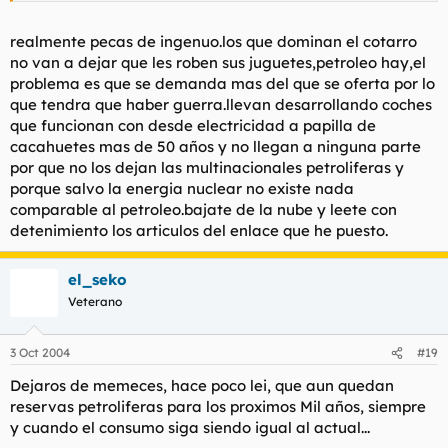
como el anterior posteador eso de que ya inventaran algo
porque eso demuestra una estupidez supina y una
Haz clic para expandir...
realmente pecas de ingenuo.los que dominan el cotarro
confianza en el sistema que nos gobierna que roza la
demencia.
no van a dejar que les roben sus juguetes,petroleo hay,el
Me temo que se equivoca usted...mi fuerte no es desde luego
problema es que se demanda mas del que se oferta por lo
la gramatica caballero, es mas suelo cometer bastantes fallos
que tendra que haber guerra.llevan desarrollando coches
en ese campo, en cuanto al problema energetico, le informo de
que funcionan con desde electricidad a papilla de
que varios proyectos se estan llevando a cabo para que la
cacahuetes mas de 50 años y no llegan a ninguna parte
escasez de petroleo no sea un problema demasiado
por que no los dejan las multinacionales petroliferas y
grande,desde coches solares, electricos etc...e incluso lei ayer
porque salvo la energia nuclear no existe nada
mismo en una revista que Toyota desarrolla un coche que
obtiene su combustible del aire, mezclando oxigeno
comparable al petroleo.bajate de la nube y leete con
atmosferico con hidrogeno de tanques propios del coche para
detenimiento los articulos del enlace que he puesto.
producir electricidad.
intentare sacar mas informacion sobre este proyecto en
el_seko
concreto que me parecio de lo ams interesante.
Veterano
un saludo foreros
3 Oct 2004
#19
Dejaros de memeces, hace poco lei, que aun quedan
reservas petroliferas para los proximos Mil años, siempre
y cuando el consumo siga siendo igual al actual...