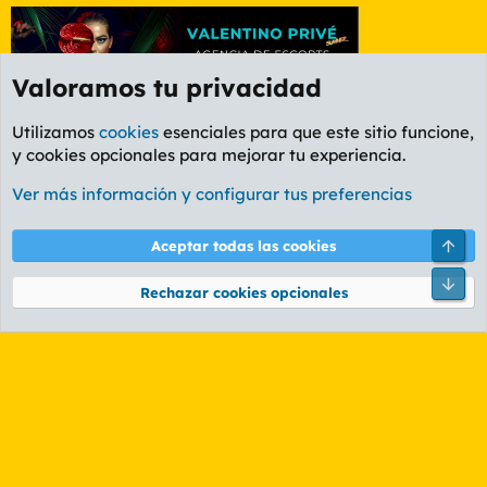
Valoramos tu privacidad
Utilizamos
cookies
esenciales para que este sitio funcione,
y cookies opcionales para mejorar tu experiencia.
Foro General
Ver más información y configurar tus preferencias
Cookies
PL OLDSTYLE AMARILLO
Cambiar fuente
Español (ES)
Arri
Aceptar todas las cookies
Contáctanos
Términos y reglas
Política de privacidad
Ayuda
R
Pie
S
Rechazar cookies opcionales
S
®
Community platform by XenForo
© 2010-2026 XenForo Ltd.