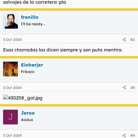
salvajes de la carretera :pla
t
o
e
m
frenillo
a
I'll be ready...
3 Oct 2004
#2
Esas chorradas las dicen siempre y son puta mentira.
Einherjer
Frikazo
3 Oct 2004
#3
Jeroo
J
Asiduo
3 Oct 2004
#4