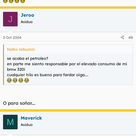
Jeroo
J
Asiduo
3 Oct 2004
#8
NaKo rebuznó:
se acaba el petroleo?
en parte me siento responsable por el elevado consumo de mi
bmw 320i
cualquier hilo es bueno para fardar oiga....
O para soñar....
Maverick
M
Asiduo