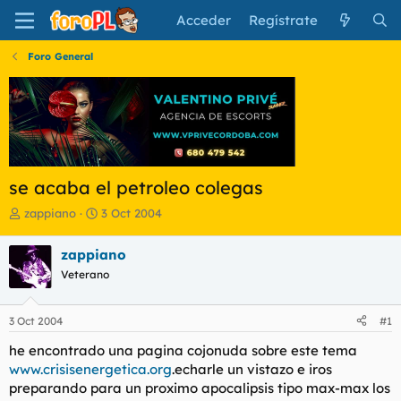
Acceder
Regístrate
Foro General
se acaba el petroleo colegas
I
F
zappiano
3 Oct 2004
n
e
i
c
zappiano
c
h
Veterano
i
a
a
d
d
e
3 Oct 2004
#1
o
i
r
n
he encontrado una pagina cojonuda sobre este tema
d
i
www.crisisenergetica.org
.echarle un vistazo e iros
e
c
preparando para un proximo apocalipsis tipo max-max los
l
i