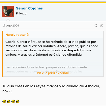
Señor Cojones
Frikazo
19 Ago 2004
#7
Nataly rebuznó:
Gabriel García Márquez se ha retirado de la vida pública por
razones de salud: cáncer linfático. Ahora, parece, que es cada
vez más grave. Ha enviado una carta de despedida a sus
amigos, y gracias a Internet está siendo difundida.
Les recomiendo su lectura porque es verdaderamente
conmovedor este corto texto escrito por uno de los
Haz clic para expandir...
Latinoamericanos más brillantes de los últimos tiempos.
Tu aun crees en los reyes magos y la abuela de Ashaver,
no???
"Si por un instante Dios se olvidara de que soy una marioneta