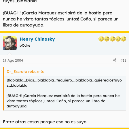
tuyos...blablabla
Son tantas cosas las que he podido aprender de ustedes, pero
¡BUAGH! ¡García Marquez escribirá de la hostia pero
realmente de mucho no habrán de servir, porque cuando me
nunca he visto tantos tópicos juntos! Coño, si parece un
guarden dentro de esa maleta, infelizmente me estaré
libro de autoayuda.
muriendo.
Henry Chinasky
Siempre di lo que sientes y haz lo que piensas.
pOdre
Si supiera que hoy fuera la última vez que te voy a ver dormir,
19 Ago 2004
#11
te abrazaría fuertemente y rezaría al Señor para poder ser el
guardián de tu alma.
Dr_Escroto rebuznó:
Blablabla...Dios....blablabla...tequiero....blablabla...quierealostuyo
Si supiera que estos son los últimos minutos que te veo diría
s...blablabla
"te quiero" y no asumiría, tontamente, que ya lo sabes.
¡BUAGH! ¡García Marquez escribirá de la hostia pero nunca he
visto tantos tópicos juntos! Coño, si parece un libro de
Siempre hay un mañana y la vida nos da otra oportunidad
autoayuda.
para hacer las cosas bien, pero por si me equivoco y hoy es
todo lo que nos queda, me gustaría decirte cuanto te quiero,
que nunca te olvidaré.
Entre otras cosas porque eso no es suyo