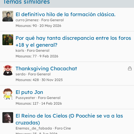
Temas similares
El definitivo hilo de la formación clásica.
curro jimenez
Foro General
Masunos
90
20 May 2026
Por qué hay tanta discrepancia entre los foros
+18 y el general?
karls
Foro General
Masunos
77
9 Feb 2026
Thanksgiving Chacachat
e
serdo
Foro General
Masunos
428
30 Nov 2025
r
r
El puto Jon
Pussyeater
Foro General
Masunos
127
14 Feb 2026
o
El Reino de los Cielos (O Poochie se va a las
cruzadas)
Enemas_de_fabada
Foro Cine
Masunos
23
8 Jun 2026