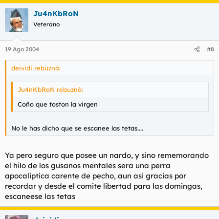
de trapo y me regalara un trozo de vida, aprovecharía ese
Ju4nKbRoN
tiempo lo más que pudiera".
Veterano
Posiblemente no diría todo lo que pienso, pero en definitiva
19 Ago 2004
#8
pensaría todo lo que digo.
deividi rebuznó:
Daría valor a las cosas, no por lo que valen, sino por lo que
significan.
Ju4nKbRoN rebuznó:
Coño que toston la virgen
Dormiría poco, soñaría más, entiendo que por cada minuto que
cerramos los ojos, perdemos sesenta segundos de luz. Andaría
No le has dicho que se escanee las tetas....
cuando los demás se detienen, despertaría cuando los demás
duermen.
Ya pero seguro que posee un nardo, y sino rememorando
el hilo de los gusanos mentales sera una perra
Si Dios me obsequiara un trozo de vida, vestiría sencillo, me
apocaliptica carente de pecho, aun asi gracias por
tiraría de bruces al sol, dejando descubierto, no solamente mi
cuerpo, sino mi alma.
recordar y desde el comite libertad para las domingas,
escaneese las tetas
A los hombres les probaría cuán equivocados están al pensar