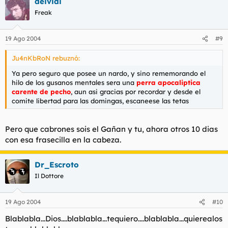
que dejan de enamorarse cuando envejecen, sin saber que
deividi
envejecen cuando dejan de enamorarse!
Freak
A un niño le daría alas, pero le dejaría que él solo aprendiese a
19 Ago 2004
#9
volar.
Ju4nKbRoN rebuznó:
A los viejos les enseñaría que la muerte no llega con la vejez,
Ya pero seguro que posee un nardo, y sino rememorando el
sino con el olvido.
hilo de los gusanos mentales sera una
perra apocaliptica
carente de pecho
, aun asi gracias por recordar y desde el
comite libertad para las domingas, escaneese las tetas
Tantas cosas he aprendido de ustedes, los hombres... He
aprendido que todo el mundo quiere vivir en la cima de la
Pero que cabrones sois el Gañan y tu, ahora otros 10 dias
montaña, sin saber que la verdadera felicidad está en la forma
de subir la escarpada.
con esa frasecilla en la cabeza.
Dr_Escroto
He aprendido que cuando un recién nacido aprieta con su
pequeño puño, por primera vez, el dedo de su padre, lo tiene
Il Dottore
atrapado por siempre.
19 Ago 2004
#10
He aprendido que un hombre sólo tiene derecho a mirar a otro
Blablabla...Dios....blablabla...tequiero....blablabla...quierealos
hacia abajo, cuando ha de ayudarle a levantarse.