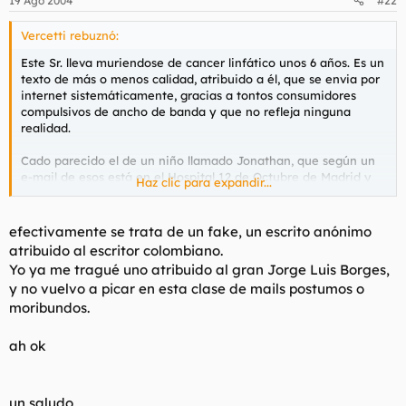
19 Ago 2004
#22
Vercetti rebuznó:
Este Sr. lleva muriendose de cancer linfático unos 6 años. Es un
texto de más o menos calidad, atribuido a él, que se envia por
internet sistemáticamente, gracias a tontos consumidores
compulsivos de ancho de banda y que no refleja ninguna
realidad.
Cado parecido el de un niño llamado Jonathan, que según un
e-mail de esos está en el Hospital 12 de Octubre de Madrid y
Haz clic para expandir...
necesita urgentemente sangre del grupo 0 negativo. Lo
curioso es que llevo recibiendo ese email otros seis años.
Supongo que tras seis años de recibir sangre, el tal Jonathan
efectivamente se trata de un
fake
, un escrito anónimo
debe estar ya como una morcilla de Burgos.
atribuido al escritor colombiano.
Yo ya me tragué uno atribuido al gran Jorge Luis Borges,
Buenas Tardes.
y no vuelvo a picar en esta clase de mails postumos o
moribundos.
ah ok
un saludo