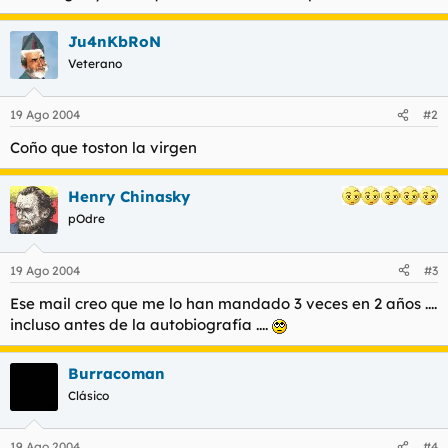
Ju4nKbRoN
Veterano
19 Ago 2004
#2
Coño que toston la virgen
Henry Chinasky
pOdre
19 Ago 2004
#3
Ese mail creo que me lo han mandado 3 veces en 2 años ....
incluso antes de la autobiografía ....
Burracoman
Clásico
19 Ago 2004
#4