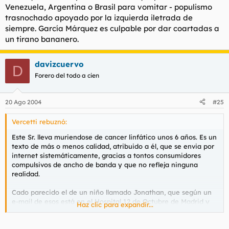
Venezuela, Argentina o Brasil para vomitar - populismo
trasnochado apoyado por la izquierda iletrada de
siempre. García Márquez es culpable por dar coartadas a
un tirano bananero.
davizcuervo
D
Forero del todo a cien
20 Ago 2004
#25
Vercetti rebuznó:
Este Sr. lleva muriendose de cancer linfático unos 6 años. Es un
texto de más o menos calidad, atribuido a él, que se envia por
internet sistemáticamente, gracias a tontos consumidores
compulsivos de ancho de banda y que no refleja ninguna
realidad.
Cado parecido el de un niño llamado Jonathan, que según un
e-mail de esos está en el Hospital 12 de Octubre de Madrid y
Haz clic para expandir...
necesita urgentemente sangre del grupo 0 negativo. Lo
curioso es que llevo recibiendo ese email otros seis años.
Supongo que tras seis años de recibir sangre, el tal Jonathan