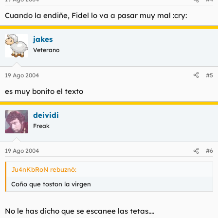
Cuando la endiñe, Fidel lo va a pasar muy mal :cry:
jakes
Veterano
19 Ago 2004
#5
es muy bonito el texto
deividi
Freak
19 Ago 2004
#6
Ju4nKbRoN rebuznó:
Coño que toston la virgen
No le has dicho que se escanee las tetas....