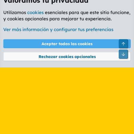
Valoramos tu privacidad
Utilizamos
cookies
esenciales para que este sitio funcione,
y cookies opcionales para mejorar tu experiencia.
Foro General
Ver más información y configurar tus preferencias
Cookies
PL OLDSTYLE AMARILLO
Cambiar fuente
Español (ES)
Arri
Aceptar todas las cookies
Contáctanos
Términos y reglas
Política de privacidad
Ayuda
R
Pie
S
Rechazar cookies opcionales
S
®
Community platform by XenForo
© 2010-2026 XenForo Ltd.