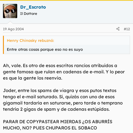
El mañana no le está asegurado a nadie, joven o viejo. Hoy
Dr_Escroto
puede ser la última vez que veas a los que amas. Por eso no
Il Dottore
esperes más, hazlo hoy, ya que si el mañana nunca llega,
seguramente lamentarás el día que no tomaste tiempo para
una sonrisa, un abrazo, un beso y que estuviste muy ocupado
19 Ago 2004
#12
para concederles un último deseo.
Henry Chinasky rebuznó:
Entre otras cosas porque eso no es suyo
Mantén a los que amas cerca de ti, diles al oído lo mucho que
los necesitas, quiérelos y trátalos bien, toma tiempo para
decirles "lo siento", "perdóname", "por favor", "gracias" y todas
Ah, vale. Es otro de esos escritos rancios atribuidos a
las palabras de amor que conoces.
gente famosa que rulan en cadenas de e-mail. Y lo peor
es que la gente los reenvía.
Nadie te recordará por tus pensamientos secretos. Pide al
Señor la fuerza y sabiduría para expresarlos. Demuestra a tus
Joder, entre los spams de viagra y esos putos textos
amigos y seres queridos cuanto te importan."
tengo el e-mail saturado. Sí, quizás con uno de esos
gigamail tardaría en saturarse, pero tarde o temprano
tendría 2 gigas de spam y de cadenas estúpidas.
PARAR DE COPYPASTEAR MIERDAS ¿OS ABURRÍS
MUCHO, NO? PUES CHUPAROS EL SOBACO