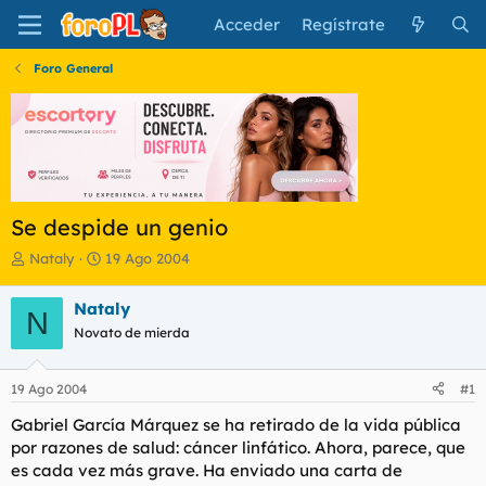
Acceder
Regístrate
Foro General
Se despide un genio
I
F
Nataly
19 Ago 2004
n
e
i
c
Nataly
N
c
h
Novato de mierda
i
a
a
d
d
e
19 Ago 2004
#1
o
i
r
n
Gabriel García Márquez se ha retirado de la vida pública
d
i
por razones de salud: cáncer linfático. Ahora, parece, que
e
c
es cada vez más grave. Ha enviado una carta de
l
i