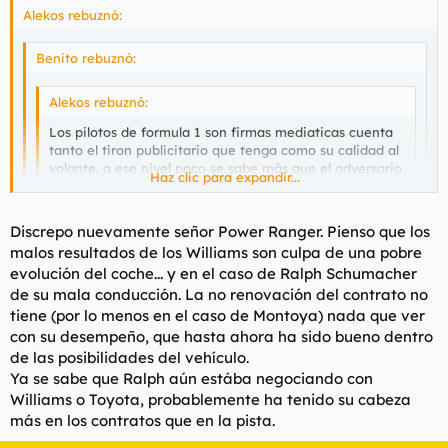
Alekos rebuznó:
Benito rebuznó:
Alekos rebuznó:
Los pilotos de formula 1 son firmas mediaticas cuenta
tanto el tiron publicitario que tenga como su calidad al
volante. a ese nivel poco se sabe más que el adversario
Haz clic para expandir...
es algo psicológico saberse y creerse el mejor y eso
Schumie es el numero uno tá claro.
Haz clic para expandir...
Discrepo nuevamente señor Power Ranger. Pienso que los
dejarme al Nano traquilo le quedan muchos años por
malos resultados de los Williams son culpa de una pobre
delante
Haz clic para expandir...
Date cuenta de que soy un apasionado de los deportes de
evolución del coche... y en el caso de Ralph Schumacher
motor, y si tienes razon siempre estoy despotricando es lo que
de su mala conducción. La no renovación del contrato no
más me entretiene, para hablar en serio tengo a mis amigos. y
Para ser un power ranger le veo informao.
tiene (por lo menos en el caso de Montoya) nada que ver
está claro que los Williams no van por culpa de sus pilotos,
con su desempeño, que hasta ahora ha sido bueno dentro
hasta un ciego lo vería.
Si cuando no esta ud despotricando hasta tiene tema de
de las posibilidades del vehículo.
conversacion..-
Ya se sabe que Ralph aún estába negociando con
Ambos acaban contrato y no serán renovados, quien se la
juega en esas condiciones?
Williams o Toyota, probablemente ha tenido su cabeza
más en los contratos que en la pista.