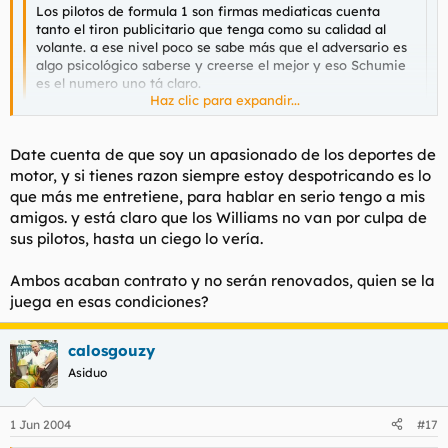
Los pilotos de formula 1 son firmas mediaticas cuenta
tanto el tiron publicitario que tenga como su calidad al
volante. a ese nivel poco se sabe más que el adversario es
algo psicológico saberse y creerse el mejor y eso Schumie
es el numero uno tá claro.
Haz clic para expandir...
dejarme al Nano traquilo le quedan muchos años por
delante
Haz clic para expandir...
Date cuenta de que soy un apasionado de los deportes de
motor, y si tienes razon siempre estoy despotricando es lo
Para ser un power ranger le veo informao.
que más me entretiene, para hablar en serio tengo a mis
amigos. y está claro que los Williams no van por culpa de
Si cuando no esta ud despotricando hasta tiene tema de
sus pilotos, hasta un ciego lo vería.
conversacion..-
Ambos acaban contrato y no serán renovados, quien se la
juega en esas condiciones?
calosgouzy
Asiduo
1 Jun 2004
#17