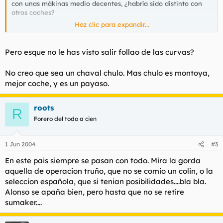
con unas mákinas medio decentes, ¿habría sido distinto con
otros coches?
Haz clic para expandir...
Creo ke Alonso puede ser un buen piloto y ganar alguna
carrera, y ke si Renault lo ha fichado será porke tiene un
posible futuro ganador, pues es joven...pero, ¿no se están
Pero esque no le has visto salir follao de las curvas?
pasando con tanta Alonsomanía?
No creo que sea un chaval chulo. Mas chulo es montoya,
mejor coche, y es un payaso.
roots
R
Forero del todo a cien
1 Jun 2004
#3
En este pais siempre se pasan con todo. Mira la gorda
aquella de operacion truño, que no se comio un colin, o la
seleccion española, que si tenian posibilidades....bla bla.
Alonso se apaña bien, pero hasta que no se retire
sumaker....