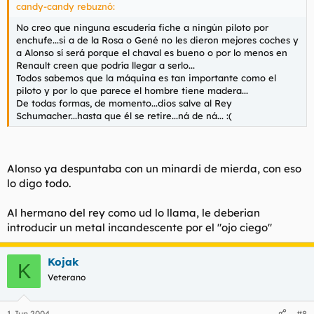
candy-candy rebuznó:
No creo que ninguna escudería fiche a ningún piloto por
enchufe...si a de la Rosa o Gené no les dieron mejores coches y
a Alonso sí será porque el chaval es bueno o por lo menos en
Renault creen que podría llegar a serlo...
Todos sabemos que la máquina es tan importante como el
piloto y por lo que parece el hombre tiene madera...
De todas formas, de momento...dios salve al Rey
Schumacher...hasta que él se retire...ná de ná... :(
Alonso ya despuntaba con un minardi de mierda, con eso
lo digo todo.
Al hermano del rey como ud lo llama, le deberian
introducir un metal incandescente por el "ojo ciego"
Kojak
K
Veterano
1 Jun 2004
#8