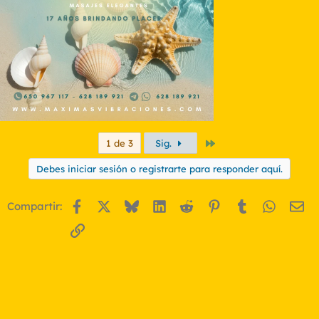
Último
1 de 3
Sig.
Debes iniciar sesión o registrarte para responder aquí.
Facebook
X
Bluesky
LinkedIn
Reddit
Pinterest
Tumblr
WhatsA
Em
Compartir:
Enlace