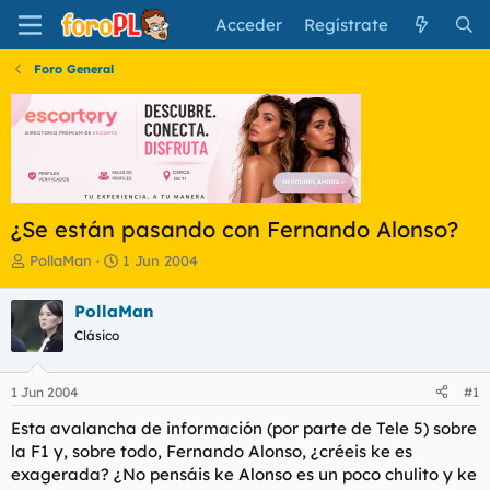
Acceder
Regístrate
Foro General
¿Se están pasando con Fernando Alonso?
I
F
PollaMan
1 Jun 2004
n
e
i
c
PollaMan
c
h
Clásico
i
a
a
d
d
e
1 Jun 2004
#1
o
i
r
n
Esta avalancha de información (por parte de Tele 5) sobre
d
i
la F1 y, sobre todo, Fernando Alonso, ¿créeis ke es
e
c
exagerada? ¿No pensáis ke Alonso es un poco chulito y ke
l
i