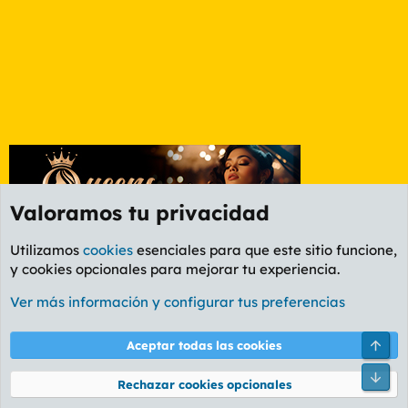
Valoramos tu privacidad
Utilizamos
cookies
esenciales para que este sitio funcione,
y cookies opcionales para mejorar tu experiencia.
Foro General
Ver más información y configurar tus preferencias
Cookies
PL OLDSTYLE AMARILLO
Cambiar fuente
Español (ES)
Arri
Aceptar todas las cookies
Contáctanos
Términos y reglas
Política de privacidad
Ayuda
R
Pie
S
Rechazar cookies opcionales
S
®
Community platform by XenForo
© 2010-2026 XenForo Ltd.