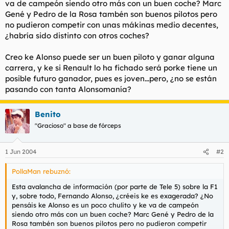
va de campeón siendo otro más con un buen coche? Marc
t
o
e
Gené y Pedro de la Rosa tambén son buenos pilotos pero
m
no pudieron competir con unas mákinas medio decentes,
a
¿habría sido distinto con otros coches?
Creo ke Alonso puede ser un buen piloto y ganar alguna
carrera, y ke si Renault lo ha fichado será porke tiene un
posible futuro ganador, pues es joven...pero, ¿no se están
pasando con tanta Alonsomanía?
Benito
"Gracioso" a base de fórceps
1 Jun 2004
#2
PollaMan rebuznó:
Esta avalancha de información (por parte de Tele 5) sobre la F1
y, sobre todo, Fernando Alonso, ¿créeis ke es exagerada? ¿No
pensáis ke Alonso es un poco chulito y ke va de campeón
siendo otro más con un buen coche? Marc Gené y Pedro de la
Rosa tambén son buenos pilotos pero no pudieron competir