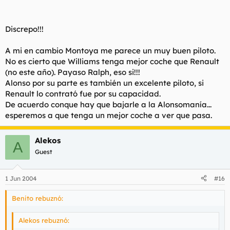
¿habría sido distinto con otros coches?
Haz clic para expandir...
Creo ke Alonso puede ser un buen piloto y ganar alguna
carrera, y ke si Renault lo ha fichado será porke tiene un
Discrepo!!!
posible futuro ganador, pues es joven...pero, ¿no se están
Pero esque no le has visto salir follao de las curvas?
pasando con tanta Alonsomanía?
A mi en cambio Montoya me parece un muy buen piloto.
No creo que sea un chaval chulo. Mas chulo es montoya, mejor
No es cierto que Williams tenga mejor coche que Renault
coche, y es un payaso.
(no este año). Payaso Ralph, eso si!!!
Alonso por su parte es también un excelente piloto, si
Renault lo contrató fue por su capacidad.
De acuerdo conque hay que bajarle a la Alonsomanía...
esperemos a que tenga un mejor coche a ver que pasa.
Alekos
A
Guest
1 Jun 2004
#16
Benito rebuznó:
Alekos rebuznó: