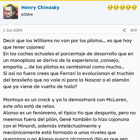
Henry Chinasky
pOdre
1 Jun 2004
#19
Decir que los Williams no van por los pilotos.... es que hay
que tener cojones!
En los coches actuales el porcentaje de desarrollo que en
un monoplaza se deriva de la experiencia ,consejo,
empatía .... de los pilotos es centésimal como mucho...
Si así no fuera crees que Ferrari lo evolucionan el truchón
del brasileño que no vale ni para la Nascar o el alemán
que ya viene de vuelta de todo?
Montoya es un crack y ya lo demostrará con McLaren,
este año está de relax.
Alonso es un fenómeno, el típico tío que despunta, pero no
meemos fuera del pilón, Gené también lo hizo cojonuno
con el Minardi, además inteléctualmente y
mecánicamente está formado a unos niveles que
queramos o no Alonso nunca alcanzará (No es que sea