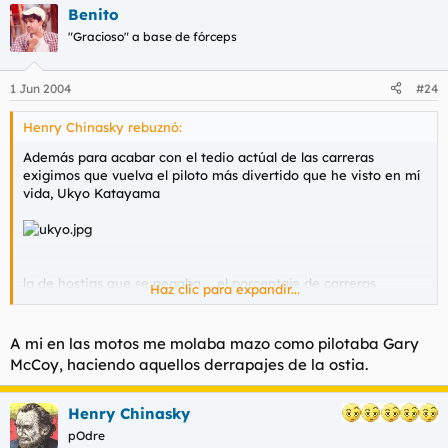
Benito
"Gracioso" a base de fórceps
1 Jun 2004
#24
Henry Chinasky rebuznó:
Además para acabar con el tedio actúal de las carreras
exigimos que vuelva el piloto más divertido que he visto en mí
vida, Ukyo Katayama
la de hostias que se pegaba.... el porcentaje de carreras
Haz clic para expandir...
acabadas era un cachondeo :P
A mi en las motos me molaba mazo como pilotaba Gary
McCoy, haciendo aquellos derrapajes de la ostia.
Henry Chinasky
pOdre