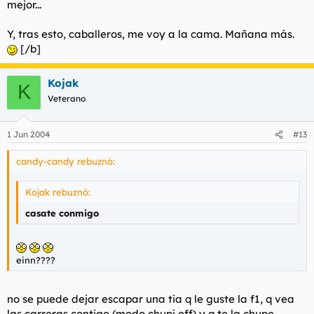
mejor...
Y, tras esto, caballeros, me voy a la cama. Mañana más.
[/b]
Kojak
K
Veterano
1 Jun 2004
#13
candy-candy rebuznó:
Kojak rebuznó:
casate conmigo
einn????
no se puede dejar escapar una tia q le guste la f1, q vea
las carreras contigo (modo chupi off) y q te la chupe