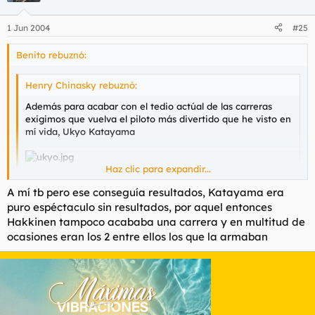
1 Jun 2004
#25
Benito rebuznó:
Henry Chinasky rebuznó:
Además para acabar con el tedio actúal de las carreras
exigimos que vuelva el piloto más divertido que he visto en
mí vida, Ukyo Katayama
Haz clic para expandir...
A mí tb pero ese conseguía resultados, Katayama era
la de hostias que se pegaba.... el porcentaje de carreras
Haz clic para expandir...
puro espéctaculo sin resultados, por aquel entonces
acabadas era un cachondeo :P
Hakkinen tampoco acababa una carrera y en multitud de
A mi en las motos me molaba mazo como pilotaba Gary
ocasiones eran los 2 entre ellos los que la armaban
McCoy, haciendo aquellos derrapajes de la ostia.