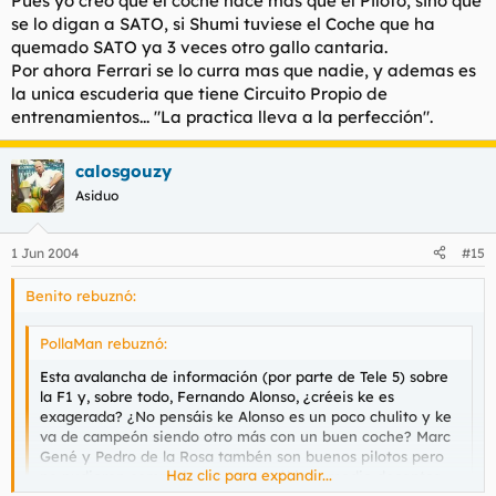
Pues yo creo que el coche hace mas que el Piloto, sino que
se lo digan a SATO, si Shumi tuviese el Coche que ha
quemado SATO ya 3 veces otro gallo cantaria.
Por ahora Ferrari se lo curra mas que nadie, y ademas es
la unica escuderia que tiene Circuito Propio de
entrenamientos... "La practica lleva a la perfección".
calosgouzy
Asiduo
1 Jun 2004
#15
Benito rebuznó:
PollaMan rebuznó:
Esta avalancha de información (por parte de Tele 5) sobre
la F1 y, sobre todo, Fernando Alonso, ¿créeis ke es
exagerada? ¿No pensáis ke Alonso es un poco chulito y ke
va de campeón siendo otro más con un buen coche? Marc
Gené y Pedro de la Rosa tambén son buenos pilotos pero
Haz clic para expandir...
no pudieron competir con unas mákinas medio decentes,