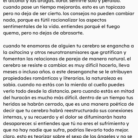
el alcohol y las drogas. llorar. sentirte solo y perdido.
cuando pase un tiempo mejorarás. esto es un topicazo
pero no deja de ser cierto. los consejos no pueden cambiar
nada, porque es fútil racionalizar los aspectos
sentimentales de la vida. entiendes porqué el fuego
quema, pero no dejas de abrasarte.
cuando te enamoras de alguien tu cerebro se engancha a
la oxitocina y otros neurotransmisores que gratifican y
fomentan las relacionas de pareja de manera natural. el
cerebro se resiste a cambiar. es muy difícil hacerlo, lleva
meses o incluso años. a este desenganche se le atribuyen
propiedades románticas y literarias. la naturaleza es
sabia. cuando no estás con la mierda al cuello puedes
verlo todo desde la distancia. pero cuando estás en mitad
del huracán es mucho más difícil. dentro de un tiempo tus
heridas se habrán cerrado, que es una manera poética de
decir que tu cerebro habrá reestructurado sus conexiones
internas, y su recuerdo y el dolor se difuminarán hasta
desaparecer. si entiendes que tú no eres el sufrimiento y
que no hay nadie que sufra, podrías llevarlo todo mejor.
claro, esto es teorizar sobre el sexo de los ángeles y no se