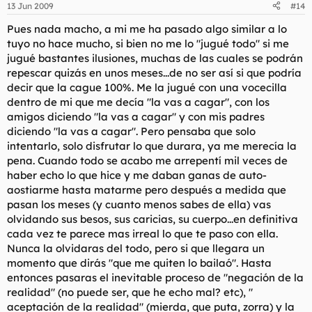
13 Jun 2009
#14
Pues nada macho, a mi me ha pasado algo similar a lo
tuyo no hace mucho, si bien no me lo "jugué todo" si me
jugué bastantes ilusiones, muchas de las cuales se podrán
repescar quizás en unos meses...de no ser así si que podría
decir que la cague 100%. Me la jugué con una vocecilla
dentro de mi que me decía "la vas a cagar", con los
amigos diciendo "la vas a cagar" y con mis padres
diciendo "la vas a cagar". Pero pensaba que solo
intentarlo, solo disfrutar lo que durara, ya me merecía la
pena. Cuando todo se acabo me arrepentí mil veces de
haber echo lo que hice y me daban ganas de auto-
aostiarme hasta matarme pero después a medida que
pasan los meses (y cuanto menos sabes de ella) vas
olvidando sus besos, sus caricias, su cuerpo...en definitiva
cada vez te parece mas irreal lo que te paso con ella.
Nunca la olvidaras del todo, pero si que llegara un
momento que dirás "que me quiten lo bailaó". Hasta
entonces pasaras el inevitable proceso de "negación de la
realidad" (no puede ser, que he echo mal? etc), "
aceptación de la realidad" (mierda, que puta, zorra) y la