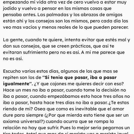
empezando mi vida otra vez de cero vuelvo a estar muy
t
o
e
jodido y vuelvo a pensar en las mismas cosas que
m
pensaba antes. Las palmadas y los abrazos de amigos
a
están ahí y los consejos son los mismos, pero cada día los
veo mas vacíos y menos reales de lo que pueden parecer.
La gente, cuando te quiere, intenta evitar que estés mal y
dan sus consejos, que se creen prácticos, que asi te
evitaran sufrimiento pero no es asi. A mi me parece que
no es así.
Escucho varios estos días, algunos de los que mas se
repiten son los de
''Si tenia que pasar, iba a pasar
igualmente''.
¿Y que cojones me quieres decir con eso?
Hace un mes no iba a pasar, cuando tome la decisión no
iba a pasar, cuando empezábamos esto hace tres años no
iba a pasar, hasta hace tres días no iba a pasar. ¿Te estas
riendo de mi? Osea que como es inevitable que el amor
dure para siempre (¿Por que mierda esto tiene que ser un
axioma universal?) cuando ocurra que se rompa la
relación no hay que sufrir. Pues lo mejor seria pegarnos un
tiro todos, total que mas da si morirte vas a morirte igual.