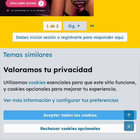
Último
1 de 2
Sig.
Debes iniciar sesión o registrarte para responder aquí.
Temas similares
Lucy , madura que lleva ya tiempo y se vende
Valoramos tu privacidad
como experta en GP
RampanaT
Valencia
Utilizamos
cookies
esenciales para que este sitio funcione,
Masunos
7
22 Jul 2026
y cookies opcionales para mejorar tu experiencia.
Cape Fear (El cabo del miedo)
Ver más información y configurar tus preferencias
Asam
Foro Series y TV
Masunos
28
1 Jul 2026
Arri
Aceptar todas las cookies
Laura Madura 624739280
Pie
Rechazar cookies opcionales
incubo
Córdoba
Masunos
4
14 Jun 2026