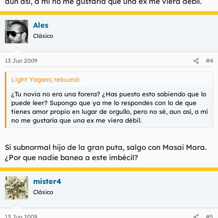
aun así, a mí no me gustaría que una ex me viera débil.
Ales
Clásico
13 Jun 2009
#4
Light Yagam¡ rebuznó:
¿Tu novia no era una forera? ¿Has puesto esto sabiendo que lo
puede leer? Supongo que ya me lo respondes con lo de que
tienes amor propio en lugar de orgullo, pero no sé, aun así, a mí
no me gustaría que una ex me viera débil.
Sí subnormal hijo de la gran puta, salgo con Masai Mara.
¿Por que nadie banea a este imbécil?
mister4
Clásico
13 Jun 2009
#5