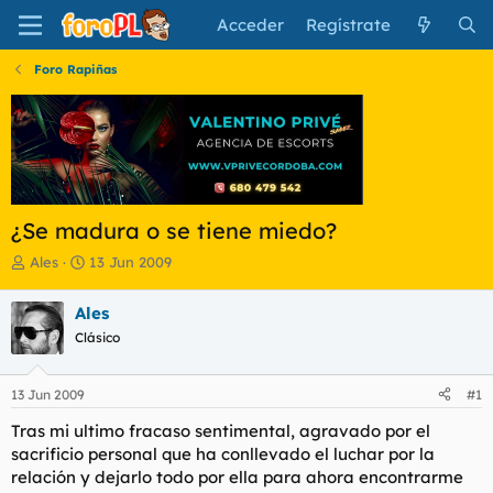
Acceder
Regístrate
Foro Rapiñas
¿Se madura o se tiene miedo?
I
F
Ales
13 Jun 2009
n
e
i
c
Ales
c
h
Clásico
i
a
a
d
d
e
13 Jun 2009
#1
o
i
r
n
Tras mi ultimo fracaso sentimental, agravado por el
d
i
sacrificio personal que ha conllevado el luchar por la
e
c
relación y dejarlo todo por ella para ahora encontrarme
l
i