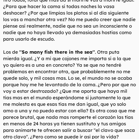
¿Para que hacer la cama si todas noches la vasa
deshacer? ¿Por que limpias los platos si al día siguiente
los vas a manchar otra vez? No me puedo creer que nadie
piense así realmente, nadie que no sea un inconsciente o
nadie que no haya llevado ya demasiadas hostias como
para usarlo de escudo.
Los de
''So many fish there in the sea''
. Otra puta
mierda igual. ¿Y a mi que cojones me importa si a la que
yo quiero es a una en concreto? Ya se que no tendré
problemas en encontrar otra, que probablemente no me
quede solo, y mil cosas mas. Lo se, el mundo no se acaba
porque hoy me he levantado de la cama. ¿Pero por que no
voy a estar destrozado? ¿Que me aporta que haya mil
tías mas en el mundo esperándome si justamente lo que
me molesta es que esas tías me dan igual, que yo solo
amo a una y no puedo estar con ella? Es otra cosa que me
parece brutal, que nada mas romperte el corazón las tías
en menos de 24 horas ya tienen sustituto y tus amigos
para animarte te ofrecen salir a buscar ''el clavo que saca
otro clavo''. ¿Pero como se puede ir asi por la vida?