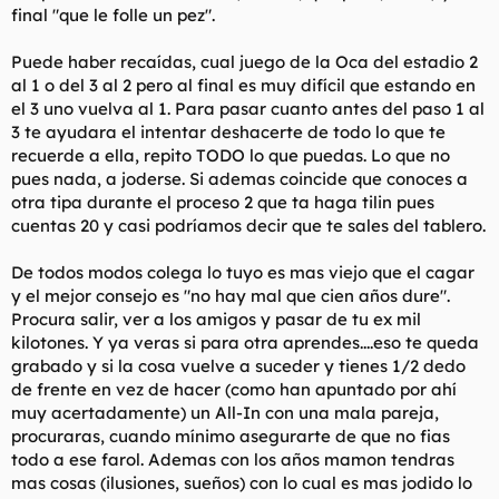
final "que le folle un pez".
Puede haber recaídas, cual juego de la Oca del estadio 2
al 1 o del 3 al 2 pero al final es muy difícil que estando en
el 3 uno vuelva al 1. Para pasar cuanto antes del paso 1 al
3 te ayudara el intentar deshacerte de todo lo que te
recuerde a ella, repito TODO lo que puedas. Lo que no
pues nada, a joderse. Si ademas coincide que conoces a
otra tipa durante el proceso 2 que ta haga tilin pues
cuentas 20 y casi podríamos decir que te sales del tablero.
De todos modos colega lo tuyo es mas viejo que el cagar
y el mejor consejo es "no hay mal que cien años dure".
Procura salir, ver a los amigos y pasar de tu ex mil
kilotones. Y ya veras si para otra aprendes....eso te queda
grabado y si la cosa vuelve a suceder y tienes 1/2 dedo
de frente en vez de hacer (como han apuntado por ahí
muy acertadamente) un All-In con una mala pareja,
procuraras, cuando mínimo asegurarte de que no fias
todo a ese farol. Ademas con los años mamon tendras
mas cosas (ilusiones, sueños) con lo cual es mas jodido lo