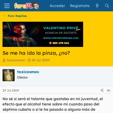
Acceder
Regístrate
Foro Rapiñas
Se me ha ido la pinza, ¿no?
I
F
toxicosmos
29 Jul 2009
n
e
i
c
toxicosmos
c
h
Clásico
i
a
a
d
d
e
29 Jul 2009
#1
o
i
r
n
No sé si será el talante que gastaba en mi juventud, el
d
i
efecto que el alcohol tiene sobre mí cuando paso del
e
c
séptimo cubata o si le ha pasado a alguno más de
l
i