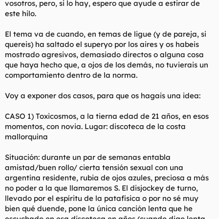
vosotros, pero, si lo hay, espero que ayude a estirar de
t
o
e
este hilo.
m
a
El tema va de cuando, en temas de ligue (y de pareja, si
quereis) ha saltado el superyo por los aires y os habeis
mostrado agresivos, demasiado directos o alguna cosa
que haya hecho que, a ojos de los demás, no tuvierais un
comportamiento dentro de la norma.
Voy a exponer dos casos, para que os hagais una idea:
CASO 1) Toxicosmos, a la tierna edad de 21 años, en esos
momentos, con novia. Lugar: discoteca de la costa
mallorquina
Situación: durante un par de semanas entabla
amistad/buen rollo/ cierta tensión sexual con una
argentina residente, rubia de ojos azules, preciosa a más
no poder a la que llamaremos S. El disjockey de turno,
llevado por el espíritu de la patafísica o por no sé muy
bien qué duende, pone la única canción lenta que he
escuchado en esa discoteca en años (cuando digo lenta