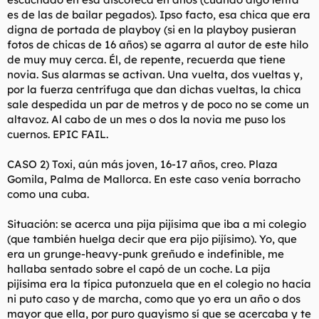
es de las de bailar pegados). Ipso facto, esa chica que era
digna de portada de playboy (si en la playboy pusieran
fotos de chicas de 16 años) se agarra al autor de este hilo
de muy muy cerca. Él, de repente, recuerda que tiene
novia. Sus alarmas se activan. Una vuelta, dos vueltas y,
por la fuerza centrífuga que dan dichas vueltas, la chica
sale despedida un par de metros y de poco no se come un
altavoz. Al cabo de un mes o dos la novia me puso los
cuernos. EPIC FAIL.
CASO 2) Toxi, aún más joven, 16-17 años, creo. Plaza
Gomila, Palma de Mallorca. En este caso venía borracho
como una cuba.
Situación: se acerca una pija pijísima que iba a mi colegio
(que también huelga decir que era pijo pijísimo). Yo, que
era un grunge-heavy-punk greñudo e indefinible, me
hallaba sentado sobre el capó de un coche. La pija
pijísima era la típica putonzuela que en el colegio no hacía
ni puto caso y de marcha, como que yo era un año o dos
mayor que ella, por puro guayismo sí que se acercaba y te