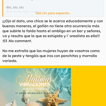
-Bla, bla, bla
-Que no te oigo, morena.
Haz clic para expandir...
-Que yo a tí te conozco, que vives por tal sitio y que te veo
muchas veces. Y que siempre me has llamao la atención.
¡¡¡Ojo al dato, una chica se le acerca educadamente y con
-Qué bien.
buenas maneras, el gañán no tiene otra ocurrencia más
-¿Qué me miras tanto las piernas? Me parece que estás muy
que subirle la falda hasta el ombligo en un bar y señores,
desesperadito, querido.
va y resulta que la que es estúpida y l´orealista es ella!!!
Le pregunté si eran medias o eran pantys, y sin darle tiempo a
:53 .No comment.
contestar le subí la falda hasta el ombiligo para comprobarlo
de primera mano, ante la atónita mirada de los gafapasters,
poperos e indies que por allí se encontraban.
No me extraña que las mujeres huyan de vosotros como
-subnormal.
de la peste y tengáis que iros con panchitas y morralla
-que te dén.
variada.
La muchacha desapareció, y yo, que ya veía doble, pedí que
me llevaran a casa, no sin antes gomitar en una callejuela.
Por esas casualidades de la vida, seguimos nuestro romance
vía msn, unas semanas después.
Estúpida y lorealista como pocas he encontrado, a las tres
sesiones la borré de mis contactos. Las apariencias engañan,
no cabe duda. Me la cruzo por la calle de vez en cuando. Ella
baja la cabeza y yo miro para otro lado.
Fín.