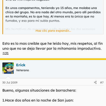
En unos campamentos, teniendo yo 15 años, me molaba una
chica del grupo. No era nada del otro mundo, pero alli perdidos
en la montaña, es lo que hay. Al menos era la única que no
fumaba, y eso para mi subía puntos.
Mis tentativas de acercarme a ella durante las dos semanas
Haz clic para expandir...
fueron un fiasco. Al menos yo no me enteraba.
Pero la última noche, estaba yo en mi mundo y mientras ella
Esto es lo mas creíble que he leído hoy, mis respetos, al fin
me tocaba las narices (no la polla, como me hubiera gustado),
uno que no se deja llevar por la mitomanía improductiva.
entonces ocurrió:
:121
- Que te calles... -le dije sin gritar- y le di una bofetada.
Erick
No se la di fuerte, fue mas bien floja, pero sonó lo suficiente
Veterano
como para que toda la gente de alrededor se enterase. La
interfecta se quedó helada, por la sensación de verse
observada por todo el mundo, como humillada. Yo no recuerdo
30 Jul 2009
#7
como reaccioné.
Bueno, algunas situaciones de borrachera:
La chica no volvió a dirigirme la palabra en lo que quedó de
viaje, y yo tampoco volvi a coincidir con ella una vez acabado
1.Hace dos años en la noche de San juan:
el campamento.