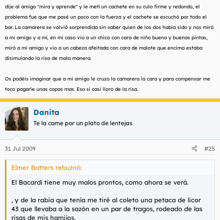
dije al amigo "mira y aprende" y le metí un cachete en su culo firme y redondo, el
problema fue que me pasé un poco con la fuerza y el cachete se escuchó por todo el
bar. La camarera se volvió sorprendida sin saber quien de los dos habia sido y nos miró
a mi amigo y a mí, en mi caso vio a un chico con cara de niño bueno y buenas pintas,
miró a mi amigo y vio a un cabeza afeitada con cara de malote que encima estaba
disimulando la risa de mala manera.
Os podéis imaginar que a mi amigo le cruzo la camarera la cara y para compensar me
toco pagarle unas copas mas. Eso si casi lloro de la risa.
Danita
Te la come por un plato de lentejas
31 Jul 2009
#25
Elmer Batters rebuznó:
El Bacardí tiene muy malos prontos, como ahora se verá.
, y de la rabia que tenía me tiré al coleto una petaca de licor
43 que llevaba a la sazón en un par de tragos, rodeado de las
risas de mis hamijos.