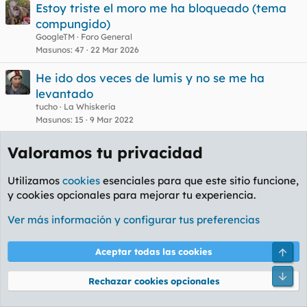
Estoy triste el moro me ha bloqueado (tema
compungido)
GoogleTM
Foro General
Masunos
47
22 Mar 2026
He ido dos veces de lumis y no se me ha
levantado
tucho
La Whiskería
Masunos
15
9 Mar 2022
Una MILF llama a mi puerta.
Valoramos tu privacidad
Loscojones
Foro Rapiñas
Masunos
333
25 Oct 2023
Utilizamos
cookies
esenciales para que este sitio funcione,
y cookies opcionales para mejorar tu experiencia.
Facebook
X
Bluesky
LinkedIn
Reddit
Pinterest
Tumblr
WhatsA
Em
Compartir:
Ver más información y configurar tus preferencias
Enlace
Arri
Aceptar todas las cookies
Pie
Rechazar cookies opcionales