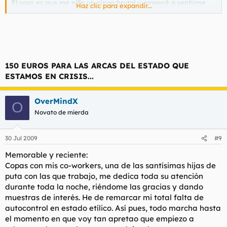
El caso es que me pille un ciego brutal y empecé a sentirme
Haz clic para expandir...
incómodo, con lo que fui a ponerme el pijama. Pasé por al lado
de una columna, llegué a mi cama y me pareció como que
tenía intimidad, así que me quedé en pelotas.
Ni las risas me hicieron reaccionar, tuvo que venir mi novia a
taparme las vergüenzas.
150 EUROS PARA LAS ARCAS DEL ESTADO QUE
ESTAMOS EN CRISIS...
----
Otro día me multaron por mear en las paredes de la
audiencia nacional. Que no tiene policía ni nada...
OverMindX
----
O
Así con tías, me acuerdo del verano pasado. Tenía dos
Novato de mierda
follamigas a la vez que no eran amigas pero que se conocían. A
las dos las tenía en secreto.
30 Jul 2009
#9
Un día cenando en casa de otra amiga acabamos y alguien
Memorable y reciente:
sugiere jugar a la botella, cosa a la cual me negué, puesto que
Copas con mis co-workers, una de las santísimas hijas de
eramos 4 tíos y 3 tías y yo me había enrollado con 2 de ellas.
puta con las que trabajo, me dedica toda su atención
Con lo cual siempre iba a salir perdiendo...
durante toda la noche, riéndome las gracias y dando
Y tanto que salí perdiendo, como que encima de ver como los
muestras de interés. He de remarcar mi total falta de
otros sobaban a mis amigüitas se acabaron pispando de mi
autocontrol en estado etílico. Así pues, todo marcha hasta
juego a dos bandas y no veas que marronazo después...
el momento en que voy tan apretao que empiezo a