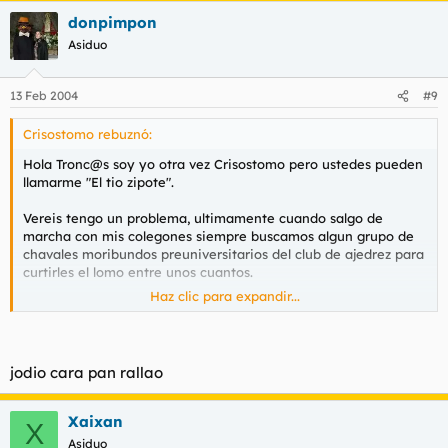
donpimpon
Asiduo
13 Feb 2004
#9
Crisostomo rebuznó:
Hola Tronc@s soy yo otra vez Crisostomo pero ustedes pueden
llamarme "El tio zipote".
Vereis tengo un problema, ultimamente cuando salgo de
marcha con mis colegones siempre buscamos algun grupo de
chavales moribundos preuniversitarios del club de ajedrez para
curtirles el lomo entre unos cuantos.
Haz clic para expandir...
El problema consiste en que cada gafa que rompo a puñetazos
me excito de sobremanera vamos que se me pone morcillona...
y no se que hacer que alguna cerda sidosa y pajeroforil me
ayude plis de los plises.
jodio cara pan rallao
Xaixan
X
Asiduo