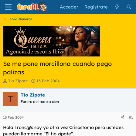
Acceder
Regístrate
Foro General
Se me pone morcillona cuando pego
palizas
I
F
Tio Zipote
13 Feb 2004
n
e
i
c
Tio Zipote
T
c
h
Forero del todo a cien
i
a
a
d
d
e
13 Feb 2004
#1
o
i
r
n
Hola Tronc@s soy yo otra vez Crisostomo pero ustedes
d
i
pueden llamarme "El tio zipote".
e
c