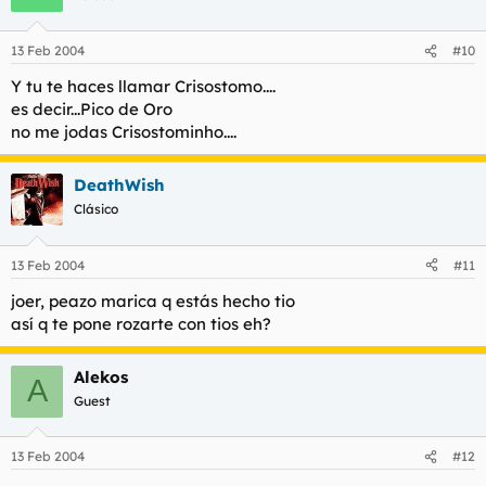
13 Feb 2004
#10
Y tu te haces llamar Crisostomo....
es decir...Pico de Oro
no me jodas Crisostominho....
DeathWish
Clásico
13 Feb 2004
#11
joer, peazo marica q estás hecho tio
así q te pone rozarte con tios eh?
Alekos
A
Guest
13 Feb 2004
#12