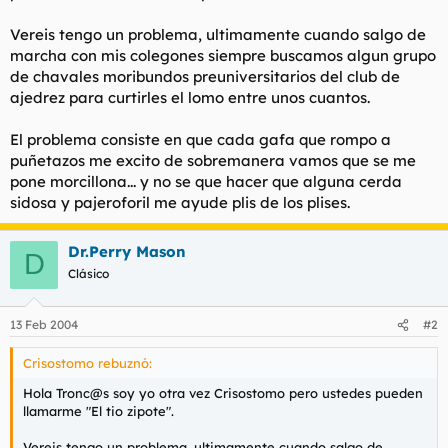
l
i
Vereis tengo un problema, ultimamente cuando salgo de
t
o
e
marcha con mis colegones siempre buscamos algun grupo
m
de chavales moribundos preuniversitarios del club de
a
ajedrez para curtirles el lomo entre unos cuantos.
El problema consiste en que cada gafa que rompo a
puñetazos me excito de sobremanera vamos que se me
pone morcillona... y no se que hacer que alguna cerda
sidosa y pajeroforil me ayude plis de los plises.
Dr.Perry Mason
D
Clásico
13 Feb 2004
#2
Crisostomo rebuznó:
Hola Tronc@s soy yo otra vez Crisostomo pero ustedes pueden
llamarme "El tio zipote".
Vereis tengo un problema, ultimamente cuando salgo de