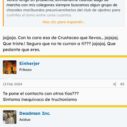
marcha con mis colegones siempre buscamos algun grupo de
chavales moribundos preuniversitarios del club de ajedrez para
curtirles el lomo entre unos cuantos.
Haz clic para expandir...
El problema consiste en que cada gafa que rompo a puñetazos
me excito de sobremanera vamos que se me pone morcillona...
y no se que hacer que alguna cerda sidosa y pajeroforil me
jajjaja. Con la cara esa de Crustaceo que llevas... jajajaj.
ayude plis de los plises.
Que triste.! Seguro que no te curran a ti??? jajajaj. Que
pedante que eres.
Einherjer
Frikazo
13 Feb 2004
#3
Te pone el contacto con otros tíos???
Síntoma inequívoco de truchonismo
Deadman Inc.
Asiduo