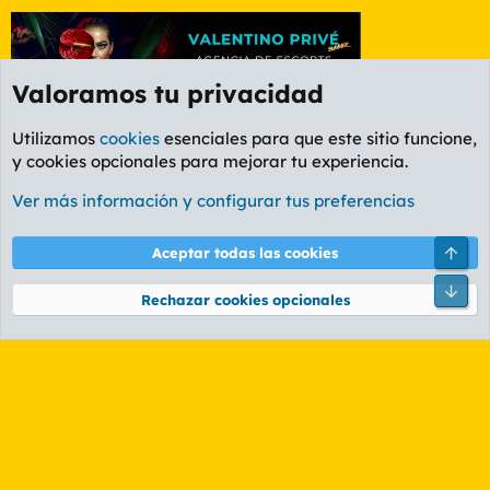
Valoramos tu privacidad
Utilizamos
cookies
esenciales para que este sitio funcione,
y cookies opcionales para mejorar tu experiencia.
Foro General
Ver más información y configurar tus preferencias
Cookies
PL OLDSTYLE AMARILLO
Cambiar fuente
Español (ES)
Arri
Aceptar todas las cookies
Contáctanos
Términos y reglas
Política de privacidad
Ayuda
R
Pie
S
Rechazar cookies opcionales
S
®
Community platform by XenForo
© 2010-2026 XenForo Ltd.